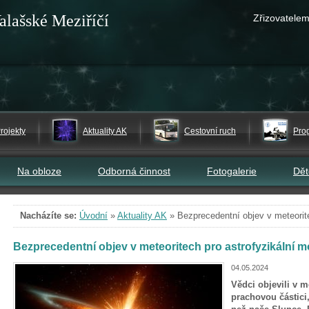
alašské Meziříčí
Zřizovatelem
rojekty
Aktuality AK
Cestovní ruch
Pro
Na obloze
Odborná činnost
Fotogalerie
Dě
Nacházíte se:
Úvodní
»
Aktuality AK
»
Bezprecedentní objev v meteorit
Bezprecedentní objev v meteoritech pro astrofyzikální m
04.05.2024
Vědci objevili v 
prachovou částici