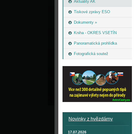
Aktuality AK
Tiskové zprávy ESO
Dokumenty »
Kniha - OKRES VSETÍN
Panoramatická prohlídka
Fotografická soutež
Novinky z hvězdárny
17.07.2026