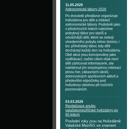
11.05.2026
Astronomické tábory 2026
Po dvouleté přestávce organizuje
hvězdárna pro děti a mládež
astronomické tábory. Podobně jako
v předchozích letech nabízíme
pobytový tábor pro starší a
odvážnější děti, které se nebojí
vícedenního pobytu mimo domov, i
tzv. příměstský tábor, kdy děti
docházejí každý den na hvězdárnu.
Obě akce jsou koncipovány jako
vzdělávací, naším cílem však není
děti zahlcovat informacemi, ale
nabídnout jim smysluplnou rekreaci
plnou her, zábavných úkolů,
dobrovolných sportovních aktivit a
především odpočinku pod
hvězdnou oblohou při nočních
pozorováních.
03.03.2026
Revitalizace areálu
valašskomeziříčské hvězdárny po
60 letech
Poslední roky jsou na Hvězdárně
Valašské Meziříčí ve znamení