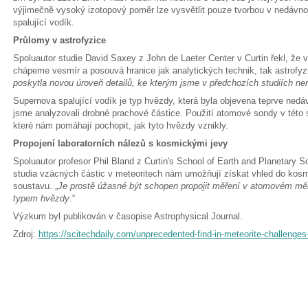
výjimečně vysoký izotopový poměr lze vysvětlit pouze tvorbou v nedávn
spalující vodík.
Průlomy v astrofyzice
Spoluautor studie David Saxey z John de Laeter Center v Curtin řekl, že
chápeme vesmír a posouvá hranice jak analytických technik, tak astrofyz
poskytla novou úroveň detailů, ke kterým jsme v předchozích studiích nem
Supernova spalující vodík je typ hvězdy, která byla objevena teprve nedáv
jsme analyzovali drobné prachové částice. Použití atomové sondy v této s
které nám pomáhají pochopit, jak tyto hvězdy vznikly.
Propojení laboratorních nálezů s kosmickými jevy
Spoluautor profesor Phil Bland z Curtin's School of Earth and Planetary 
studia vzácných částic v meteoritech nám umožňují získat vhled do kos
soustavu. „
Je prostě úžasné být schopen propojit měření v atomovém měř
typem hvězdy
.“
Výzkum byl publikován v časopise Astrophysical Journal.
Zdroj:
https://scitechdaily.com/unprecedented-find-in-meteorite-challenge