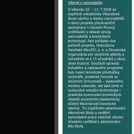
Víkend s nanosatelity
O víkendu 10. – 12. 7 2026 se
úspěšně uskutečnila Víkendová
škola návrhu a stavby nanosatelitů
v rámci projektu přeshraniční
spolupráce s názvem Rozvoj
vzdělávání v oblasti vývoje
nanosatelitů a kosmických
technologií. Akci pořádali oba
partneři projektu, Hvězdárna
Valašské Meziříčí, p. o. a Slovenská
organizácia pre vesmírné aktivity a
zúčastnilo se ji 15 účastníků z obou
stran hranice. Součástí opravdu
bohatého a zajímavého programu
byly nejen teoretické přednášky,
semináře, praktické činnosti se
složením Schoolsatů – výukového
modelu cubesatu, ale také jsme si
vyzkoušeli virtuální technologie i
praktická pozorování kosmických
objektů pozemními dalekohledy,
včetně Mezinárodní kosmické
stanice. Po úspěšném absolvování
víkendové školy a nedělní
samostatné práce obdrželi všichni
účastníci certifikát o absolvování
této školy.