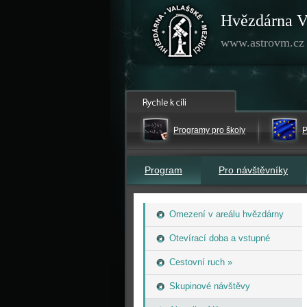
Hvězdárna V
www.astrovm.cz
Programy pro školy
P
Program
Pro návštěvníky
Omezení v areálu hvězdárny
Otevírací doba a vstupné
Cestovní ruch »
Skupinové návštěvy