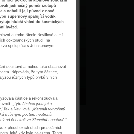
 Pomocí pokročilé atomové sondážní
ovali jedinečný poměr izotopů
ce a odhalili její původ z nově
typu supernovy spalující vodík.
kytuje hlubší vhled do kosmických
ání hvězd.
hlavní autorka Nicole Nevillová a její
ích doktorandských studií na
ute ve spolupráci s Johnsonovým
uneční soustavě a mohou také obsahovat
ncem. Nápověda, že tyto částice,
nalýzou různých typů prvků v nich
yzovala částice a rekonstruovala
vnitř. „
Tyto částice jsou jako
y
,“ řekla Nevillová. „
Materiál vytvořený
vků s různým počtem neutronů.
išný od čehokoli ve Sluneční soustavě
.“
u z předchozích studií presolárních
dnota, jaká kdy byla nalezena. Tento