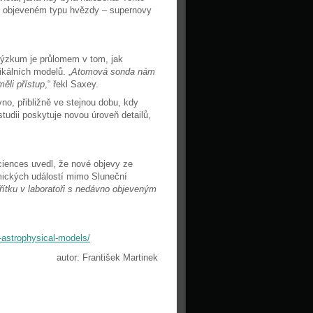
o objeveném typu hvězdy – supernovy
 výzkum je průlomem v tom, jak
ikálních modelů. „
Atomová sonda nám
ěli přístup
,“ řekl Saxey.
no, přibližně ve stejnou dobu, kdy
tudii poskytuje novou úroveň detailů,
Sciences uvedl, že nové objevy ze
mických událostí mimo Sluneční
ítku v laboratoři s nedávno objeveným
s-astrophysical-models/
autor: František Martinek