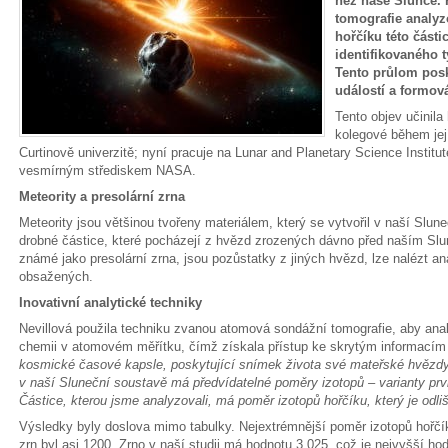
než naše Slunce.
tomografie analyz
hořčíku této části
identifikovaného 
Tento průlom pos
událostí a formov
Tento objev učinila 
kolegové během jej
Curtinově univerzitě; nyní pracuje na Lunar and Planetary Science Instit
vesmírným střediskem NASA.
Meteority a presolární zrna
Meteority jsou většinou tvořeny materiálem, který se vytvořil v naší Sl
drobné částice, které pocházejí z hvězd zrozených dávno před naším Slu
známé jako presolární zrna, jsou pozůstatky z jiných hvězd, lze nalézt a
obsažených.
Inovativní analytické techniky
Nevillová použila techniku zvanou atomová sondážní tomografie, aby anal
chemii v atomovém měřítku, čímž získala přístup ke skrytým informacím u
kosmické časové kapsle, poskytující snímek života své mateřské hvězd
v naší Sluneční soustavě má předvídatelné poměry izotopů – varianty pr
Částice, kterou jsme analyzovali, má poměr izotopů hořčíku, který je odl
Výsledky byly doslova mimo tabulky. Nejextrémnější poměr izotopů hořčík
zrn byl asi 1200. Zrno v naší studii má hodnotu 3 025, což je nejvyšší ho