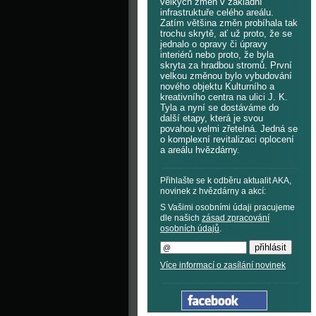
velkých změn v základní
infrastruktuře celého areálu.
Zatím většina změn probíhala tak
trochu skrytě, ať už proto, že se
jednalo o opravy či úpravy
interiérů nebo proto, že byla
skryta za hradbou stromů. První
velkou změnou bylo vybudování
nového objektu Kulturního a
kreativního centra na ulici J. K.
Tyla a nyní se dostáváme do
další etapy, která je svou
povahou velmi zřetelná. Jedná se
o komplexní revitalizaci oplocení
a areálu hvězdárny.
Přihlašte se k odběru aktualit AKA,
novinek z hvězdárny a akcí:
S Vašimi osobními údaji pracujeme
dle našich
zásad zpracování
osobních údajů
.
Více informací o zasílání novinek