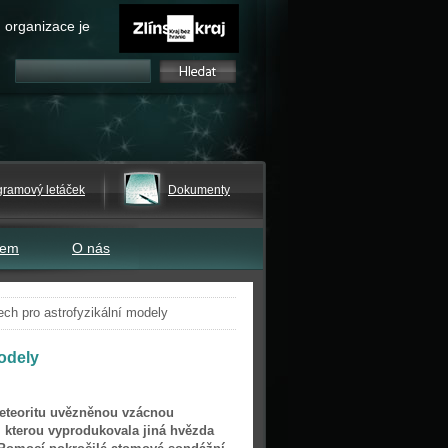
 organizace je
gramový letáček
Dokumenty
tem
O nás
ech pro astrofyzikální modely
odely
meteoritu uvězněnou vzácnou
, kterou vyprodukovala jiná hvězda