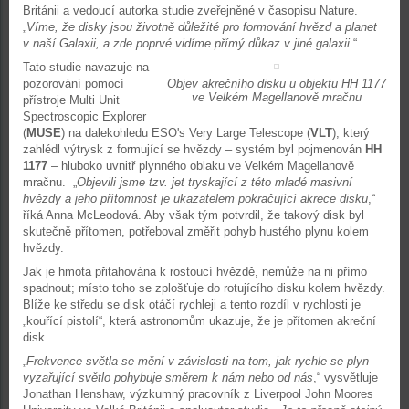
Británii a vedoucí autorka studie zveřejněné v časopisu Nature.
„
Víme, že disky jsou životně důležité pro formování hvězd a planet
v naší Galaxii, a zde poprvé vidíme přímý důkaz v jiné galaxii
.“
Tato studie navazuje na
pozorování pomocí
Objev akrečního disku u objektu HH 1177
ve Velkém Magellanově mračnu
přístroje Multi Unit
Spectroscopic Explorer
(
MUSE
) na dalekohledu ESO's Very Large Telescope (
VLT
), který
zahlédl výtrysk z formující se hvězdy – systém byl pojmenován
HH
1177
– hluboko uvnitř plynného oblaku ve Velkém Magellanově
mračnu. „
Objevili jsme tzv. jet tryskající z této mladé masivní
hvězdy a jeho přítomnost je ukazatelem pokračující akrece disku
,“
říká Anna McLeodová. Aby však tým potvrdil, že takový disk byl
skutečně přítomen, potřeboval změřit pohyb hustého plynu kolem
hvězdy.
Jak je hmota přitahována k rostoucí hvězdě, nemůže na ni přímo
spadnout; místo toho se zplošťuje do rotujícího disku kolem hvězdy.
Blíže ke středu se disk otáčí rychleji a tento rozdíl v rychlosti je
„kouřící pistolí“, která astronomům ukazuje, že je přítomen akreční
disk.
„
Frekvence světla se mění v závislosti na tom, jak rychle se plyn
vyzařující světlo pohybuje směrem k nám nebo od nás
,“ vysvětluje
Jonathan Henshaw, výzkumný pracovník z Liverpool John Moores