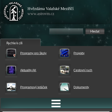
Hvězdárna Valašské Meziříčí
www.astrovm.cz
Programy pro školy
Projekty
Aktuality AK
Cestovní ruch
Programový letáček
Dokumenty