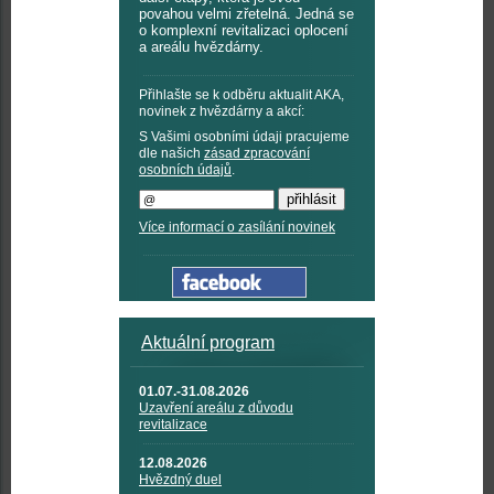
povahou velmi zřetelná. Jedná se
o komplexní revitalizaci oplocení
a areálu hvězdárny.
Přihlašte se k odběru aktualit AKA,
novinek z hvězdárny a akcí:
S Vašimi osobními údaji pracujeme
dle našich
zásad zpracování
osobních údajů
.
Více informací o zasílání novinek
Aktuální program
01.07.-31.08.2026
Uzavření areálu z důvodu
revitalizace
12.08.2026
Hvězdný duel