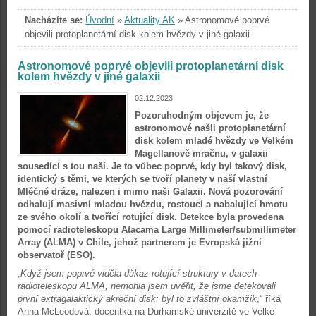
Nacházíte se:
Úvodní
»
Aktuality AK
»
Astronomové poprvé
objevili protoplanetární disk kolem hvězdy v jiné galaxii
Astronomové poprvé objevili protoplanetární disk
kolem hvězdy v jiné galaxii
02.12.2023
Pozoruhodným objevem je, že
astronomové našli protoplanetární
disk kolem mladé hvězdy ve Velkém
Magellanově mračnu, v galaxii
sousedící s tou naší. Je to vůbec poprvé, kdy byl takový disk,
identický s těmi, ve kterých se tvoří planety v naší vlastní
Mléčné dráze, nalezen i mimo naši Galaxii. Nová pozorování
odhalují masivní mladou hvězdu, rostoucí a nabalující hmotu
ze svého okolí a tvořící rotující disk. Detekce byla provedena
pomocí radioteleskopu Atacama Large Millimeter/submillimeter
Array (ALMA) v Chile, jehož partnerem je Evropská jižní
observatoř (ESO).
„
Když jsem poprvé viděla důkaz rotující struktury v datech
radioteleskopu ALMA, nemohla jsem uvěřit, že jsme detekovali
první extragalaktický akreční disk; byl to zvláštní okamžik
,“ říká
Anna McLeodová, docentka na Durhamské univerzitě ve Velké