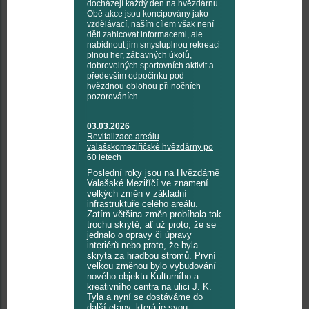
docházejí každý den na hvězdárnu.
Obě akce jsou koncipovány jako
vzdělávací, naším cílem však není
děti zahlcovat informacemi, ale
nabídnout jim smysluplnou rekreaci
plnou her, zábavných úkolů,
dobrovolných sportovních aktivit a
především odpočinku pod
hvězdnou oblohou při nočních
pozorováních.
03.03.2026
Revitalizace areálu
valašskomeziříčské hvězdárny po
60 letech
Poslední roky jsou na Hvězdárně
Valašské Meziříčí ve znamení
velkých změn v základní
infrastruktuře celého areálu.
Zatím většina změn probíhala tak
trochu skrytě, ať už proto, že se
jednalo o opravy či úpravy
interiérů nebo proto, že byla
skryta za hradbou stromů. První
velkou změnou bylo vybudování
nového objektu Kulturního a
kreativního centra na ulici J. K.
Tyla a nyní se dostáváme do
další etapy, která je svou