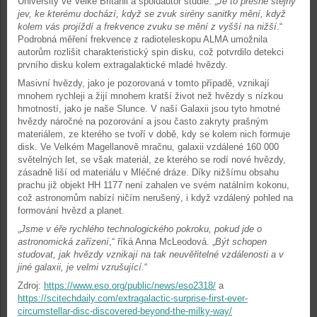
University ve Velké Británii a spoluautor studie. „
Je to přesně stejný
jev, ke kterému dochází, když se zvuk sirény sanitky mění, když
kolem vás projíždí a frekvence zvuku se mění z vyšší na nižší
.“
Podrobná měření frekvence z radioteleskopu ALMA umožnila
autorům rozlišit charakteristický spin disku, což potvrdilo detekci
prvního disku kolem extragalaktické mladé hvězdy.
Masivní hvězdy, jako je pozorovaná v tomto případě, vznikají
mnohem rychleji a žijí mnohem kratší život než hvězdy s nízkou
hmotností, jako je naše Slunce. V naší Galaxii jsou tyto hmotné
hvězdy náročné na pozorování a jsou často zakryty prašným
materiálem, ze kterého se tvoří v době, kdy se kolem nich formuje
disk. Ve Velkém Magellanově mračnu, galaxii vzdálené 160 000
světelných let, se však materiál, ze kterého se rodí nové hvězdy,
zásadně liší od materiálu v Mléčné dráze. Díky nižšímu obsahu
prachu již objekt HH 1177 není zahalen ve svém natálním kokonu,
což astronomům nabízí ničím nerušený, i když vzdálený pohled na
formování hvězd a planet.
„
Jsme v éře rychlého technologického pokroku, pokud jde o
astronomická zařízení
,“ říká Anna McLeodová. „
Být schopen
studovat, jak hvězdy vznikají na tak neuvěřitelné vzdálenosti a v
jiné galaxii, je velmi vzrušující
.“
Zdroj:
https://www.eso.org/public/news/eso2318/
a
https://scitechdaily.com/extragalactic-surprise-first-ever-
circumstellar-disc-discovered-beyond-the-milky-way/