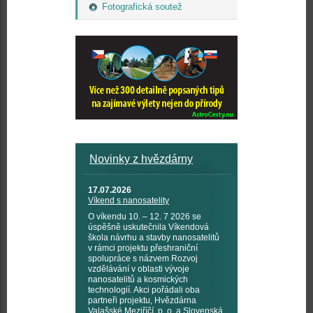
Fotografická soutež
Novinky z hvězdárny
17.07.2026
Víkend s nanosatelity
O víkendu 10. – 12. 7 2026 se
úspěšně uskutečnila Víkendová
škola návrhu a stavby nanosatelitů
v rámci projektu přeshraniční
spolupráce s názvem Rozvoj
vzdělávání v oblasti vývoje
nanosatelitů a kosmických
technologií. Akci pořádali oba
partneři projektu, Hvězdárna
Valašské Meziříčí, p. o. a Slovenská