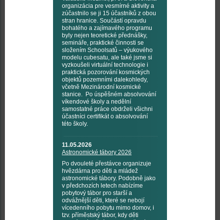
organizácia pre vesmírné aktivity a
zúčastnilo se ji 15 účastníků z obou
stran hranice. Součástí opravdu
bohatého a zajímavého programu
byly nejen teoretické přednášky,
semináře, praktické činnosti se
složením Schoolsatů – výukového
modelu cubesatu, ale také jsme si
vyzkoušeli virtuální technologie i
praktická pozorování kosmických
objektů pozemními dalekohledy,
včetně Mezinárodní kosmické
stanice. Po úspěšném absolvování
víkendové školy a nedělní
samostatné práce obdrželi všichni
účastníci certifikát o absolvování
této školy.
11.05.2026
Astronomické tábory 2026
Po dvouleté přestávce organizuje
hvězdárna pro děti a mládež
astronomické tábory. Podobně jako
v předchozích letech nabízíme
pobytový tábor pro starší a
odvážnější děti, které se nebojí
vícedenního pobytu mimo domov, i
tzv. příměstský tábor, kdy děti