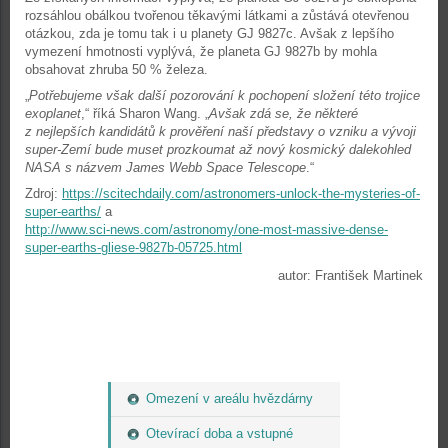
rozsáhlou obálkou tvořenou těkavými látkami a zůstává otevřenou
otázkou, zda je tomu tak i u planety GJ 9827c. Avšak z lepšího
vymezení hmotnosti vyplývá, že planeta GJ 9827b by mohla
obsahovat zhruba 50 % železa.
„
Potřebujeme však další pozorování k pochopení složení této trojice
exoplanet
,“ říká Sharon Wang. „
Avšak zdá se, že některé
z nejlepších kandidátů k prověření naší představy o vzniku a vývoji
super-Zemí bude muset prozkoumat až nový kosmický dalekohled
NASA s názvem James Webb Space Telescope
.“
Zdroj:
https://scitechdaily.com/astronomers-unlock-the-mysteries-of-
super-earths/
a
http://www.sci-news.com/astronomy/one-most-massive-dense-
super-earths-gliese-9827b-05725.html
autor: František Martinek
Omezení v areálu hvězdárny
Otevírací doba a vstupné