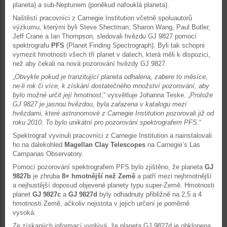
planeta) a sub-Neptunem (poněkud nafouklá planeta).
Naštěstí pracovníci z Carnegie Institution včetně spoluautorů
výzkumu, kterými byli Steve Shectman, Sharon Wang, Paul Butler,
Jeff Crane a Ian Thompson, sledovali hvězdu GJ 9827 pomocí
spektrografu
PFS
(Planet Finding Spectrograph). Byli tak schopni
vymezit hmotnosti všech tří planet v datech, která měli k dispozici,
než aby čekali na nová pozorování hvězdy GJ 9827.
„
Obvykle pokud je tranzitující planeta odhalena, zabere to měsíce,
ne-li rok či více, k získání dostatečného množství pozorování, aby
bylo možné určit její hmotnost
,“ vysvětluje Johanna Teske. „
Protože
GJ 9827 je jasnou hvězdou, byla zařazena v katalogu mezi
hvězdami, které astronomové z Carnegie Institution pozorovali již od
roku 2010. To bylo unikátní pro pozorování spektrografem PFS
.“
Spektrograf vyvinuli pracovníci z Carnegie Institution a nainstalovali
ho na dalekohled
Magellan Clay Telescopes
na Carnegie’s Las
Campanas Observatory.
Pomocí pozorování spektrografem PFS bylo zjištěno, že planeta
GJ
9827b
je zhruba
8× hmotnější než Země
a patří mezi nejhmotnější
a nejhustější doposud objevené planety typu super-Země. Hmotnosti
planet
GJ 9827c
a
GJ 9827d
byly odhadnuty přibližně na 2,5 a 4
hmotnosti Země, ačkoliv nejistota v jejich určení je poměrně
vysoká.
Ze získaných informací vyplývá, že planeta GJ 9827d je obklopena