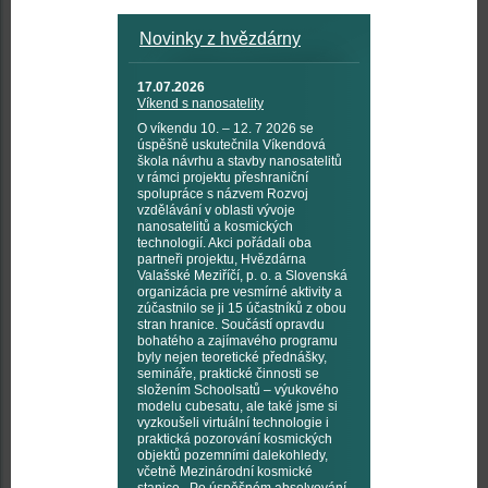
Novinky z hvězdárny
17.07.2026
Víkend s nanosatelity
O víkendu 10. – 12. 7 2026 se
úspěšně uskutečnila Víkendová
škola návrhu a stavby nanosatelitů
v rámci projektu přeshraniční
spolupráce s názvem Rozvoj
vzdělávání v oblasti vývoje
nanosatelitů a kosmických
technologií. Akci pořádali oba
partneři projektu, Hvězdárna
Valašské Meziříčí, p. o. a Slovenská
organizácia pre vesmírné aktivity a
zúčastnilo se ji 15 účastníků z obou
stran hranice. Součástí opravdu
bohatého a zajímavého programu
byly nejen teoretické přednášky,
semináře, praktické činnosti se
složením Schoolsatů – výukového
modelu cubesatu, ale také jsme si
vyzkoušeli virtuální technologie i
praktická pozorování kosmických
objektů pozemními dalekohledy,
včetně Mezinárodní kosmické