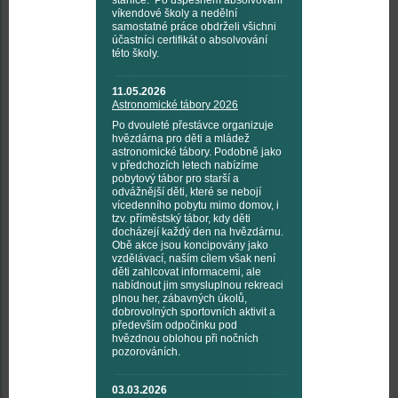
stanice. Po úspěšném absolvování
víkendové školy a nedělní
samostatné práce obdrželi všichni
účastníci certifikát o absolvování
této školy.
11.05.2026
Astronomické tábory 2026
Po dvouleté přestávce organizuje
hvězdárna pro děti a mládež
astronomické tábory. Podobně jako
v předchozích letech nabízíme
pobytový tábor pro starší a
odvážnější děti, které se nebojí
vícedenního pobytu mimo domov, i
tzv. příměstský tábor, kdy děti
docházejí každý den na hvězdárnu.
Obě akce jsou koncipovány jako
vzdělávací, naším cílem však není
děti zahlcovat informacemi, ale
nabídnout jim smysluplnou rekreaci
plnou her, zábavných úkolů,
dobrovolných sportovních aktivit a
především odpočinku pod
hvězdnou oblohou při nočních
pozorováních.
03.03.2026