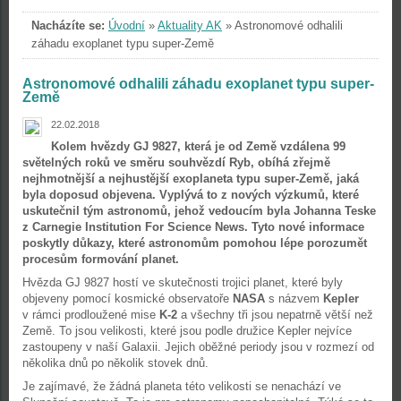
Nacházíte se:
Úvodní
»
Aktuality AK
»
Astronomové odhalili
záhadu exoplanet typu super-Země
Astronomové odhalili záhadu exoplanet typu super-
Země
22.02.2018
Kolem hvězdy GJ 9827, která je od Země vzdálena 99
světelných roků ve směru souhvězdí Ryb, obíhá zřejmě
nejhmotnější a nejhustější exoplaneta typu super-Země, jaká
byla doposud objevena. Vyplývá to z nových výzkumů, které
uskutečnil tým astronomů, jehož vedoucím byla Johanna Teske
z Carnegie Institution For Science News. Tyto nové informace
poskytly důkazy, které astronomům pomohou lépe porozumět
procesům formování planet.
Hvězda GJ 9827 hostí ve skutečnosti trojici planet, které byly
objeveny pomocí kosmické observatoře
NASA
s názvem
Kepler
v rámci prodloužené mise
K-2
a všechny tři jsou nepatrně větší než
Země. To jsou velikosti, které jsou podle družice Kepler nejvíce
zastoupeny v naší Galaxii. Jejich oběžné periody jsou v rozmezí od
několika dnů po několik stovek dnů.
Je zajímavé, že žádná planeta této velikosti se nenachází ve