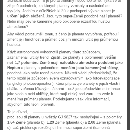
Sluneční soustavě. To je pro astronomy nepochopitelné. Týká se to
zřejmě podmínek, za kterých planety vznikaly a následně se
vyvíjely. Jedním z důležitých klíčů k pochopení vývoje planet je
určení jejich složení
. Jsou tyto super-Země podobné naší planetě?
Nebo mají pevné kamenné jádro obklopené rozsáhlou hustou
atmosférou?
Aby vědci porozuměli tomu, z čeho je planeta vytvořena, potřebují
změřit její hmotnost a průměr, což jim umožní určit její průměrnou
hustotu.
Když astronomové vyhodnotili planety tímto způsobem,
zaznamenali určitý trend. Zjistili, že planety s poloměrem
větším
než 1,7 poloměru Země mají nafouklou atmosféru podobně jako
Neptun
a planety s poloměrem
menším jsou kamennými tělesy
,
podobně jako naše rodná planeta. Někteří vědci předpokládají, že
tento rozdíl je způsoben jevem označovaným jako fotoevaporizace
(anglicky photoevaporation), která připravuje planety o jejich vlastní
obálku tvořenou těkavými látkami – což jsou především substance
jako voda a oxid uhličitý, které mají nízký bod varu – to vede k
menšímu průměru planety. Potřebujeme však více informací,
abychom tuto teorii prověřili.
To je důvod,
proč jsou tři planety u hvězdy GJ 9827 tak neobyčejné – s poloměry
1,64 Země
(planeta b),
1,29
Země (planeta c) a
2,08
Země (planeta
d), což překlenuje rozdělující linii mezi super-Zemí (kamenná