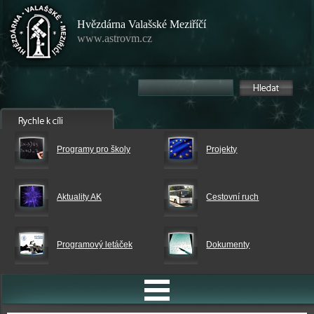
Hvězdárna Valašské Meziříčí
www.astrovm.cz
Programy pro školy
Projekty
Aktuality AK
Cestovní ruch
Programový letáček
Dokumenty