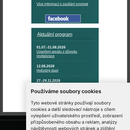
Více informací o zasílání novinek
Aktuální program
01.07.-31.08.2026
Uzavření areálu z důvodu
revitalizace
12.08.2026
Hvězdný duel
27.-29.11.2026
KOSMONAUTIKA, RAKETOVÁ
TECHNIKA A KOSMICKÉ
Používáme soubory cookies
TECHNOLOGIE
Tyto webové stránky používají soubory
cookies a další sledovací nástroje s cílem
vylepšení uživatelského prostředí, zobrazení
přizpůsobeného obsahu a reklam, analýzy
návštěvnosti webových stránek a zjištění