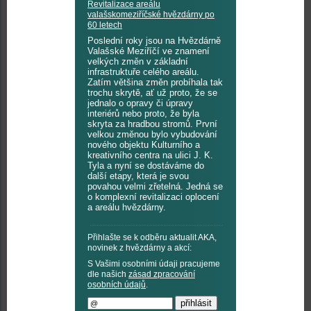
Revitalizace areálu
valašskomeziříčské hvězdárny po
60 letech
Poslední roky jsou na Hvězdárně
Valašské Meziříčí ve znamení
velkých změn v základní
infrastruktuře celého areálu.
Zatím většina změn probíhala tak
trochu skrytě, ať už proto, že se
jednalo o opravy či úpravy
interiérů nebo proto, že byla
skryta za hradbou stromů. První
velkou změnou bylo vybudování
nového objektu Kulturního a
kreativního centra na ulici J. K.
Tyla a nyní se dostáváme do
další etapy, která je svou
povahou velmi zřetelná. Jedná se
o komplexní revitalizaci oplocení
a areálu hvězdárny.
Přihlašte se k odběru aktualit AKA,
novinek z hvězdárny a akcí:
S Vašimi osobními údaji pracujeme
dle našich
zásad zpracování
osobních údajů
.