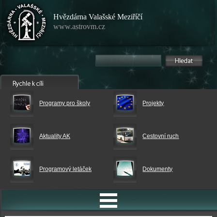
Hvězdárna Valašské Meziříčí
www.astrovm.cz
Programy pro školy
Projekty
Aktuality AK
Cestovní ruch
Programový letáček
Dokumenty