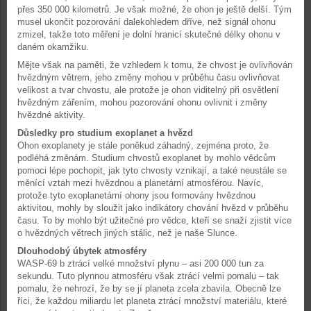
přes 350 000 kilometrů. Je však možné, že ohon je ještě delší. Tým
musel ukončit pozorování dalekohledem dříve, než signál ohonu
zmizel, takže toto měření je dolní hranicí skutečné délky ohonu v
daném okamžiku.
Mějte však na paměti, že vzhledem k tomu, že chvost je ovlivňován
hvězdným větrem, jeho změny mohou v průběhu času ovlivňovat
velikost a tvar chvostu, ale protože je ohon viditelný při osvětlení
hvězdným zářením, mohou pozorování ohonu ovlivnit i změny
hvězdné aktivity.
Důsledky pro studium exoplanet a hvězd
Ohon exoplanety je stále poněkud záhadný, zejména proto, že
podléhá změnám. Studium chvostů exoplanet by mohlo vědcům
pomoci lépe pochopit, jak tyto chvosty vznikají, a také neustále se
měnící vztah mezi hvězdnou a planetární atmosférou. Navíc,
protože tyto exoplanetární ohony jsou formovány hvězdnou
aktivitou, mohly by sloužit jako indikátory chování hvězd v průběhu
času. To by mohlo být užitečné pro vědce, kteří se snaží zjistit více
o hvězdných větrech jiných stálic, než je naše Slunce.
Dlouhodobý úbytek atmosféry
WASP-69 b ztrácí velké množství plynu – asi 200 000 tun za
sekundu. Tuto plynnou atmosféru však ztrácí velmi pomalu – tak
pomalu, že nehrozí, že by se jí planeta zcela zbavila. Obecně lze
říci, že každou miliardu let planeta ztrácí množství materiálu, které