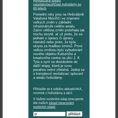
Revitalizace areálu
valašskomeziříčské hvězdárny po
60 letech
Poslední roky jsou na Hvězdárně
Valašské Meziříčí ve znamení
velkých změn v základní
infrastruktuře celého areálu.
Zatím většina změn probíhala tak
trochu skrytě, ať už proto, že se
jednalo o opravy či úpravy
interiérů nebo proto, že byla
skryta za hradbou stromů. První
velkou změnou bylo vybudování
nového objektu Kulturního a
kreativního centra na ulici J. K.
Tyla a nyní se dostáváme do
další etapy, která je svou
povahou velmi zřetelná. Jedná se
o komplexní revitalizaci oplocení
a areálu hvězdárny.
Přihlašte se k odběru aktualit AKA,
novinek z hvězdárny a akcí:
S Vašimi osobními údaji pracujeme
dle našich
zásad zpracování
osobních údajů
.