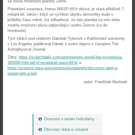
se rovná hmotnosti planety Země.
Planetární soustava, kterou WASP-69 b obývá, je stará přibližně 7
miliard let, takže i když se rychlost úbytku atmosféry bude v
průběhu času měnit, lze odhadnout, že tato planeta za tuto dobu
ztratila množství plynu odpovídající sedmi Zemím (co do
hmotnosti).
Tým vědců pod vedením Dakotah Tylerové z Kalifornské univerzity
v Los Angeles publikoval článek o svém objevu v časopise The
Astrophysical Journal.
Zdroj:
https://scitechdaily.com/astronomers-unveil-the-mysterious-
350000-mile-tail-of-exoplanet-wasp-69-b/
a
https://science.nasa.gov/universe/exoplanets/discovery-alert-a-
planet-with-a-tail/
autor: František Martinek
Omezení v areálu hvězdárny
Otevírací doba a vstupné