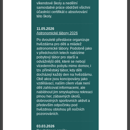
víkendové školy a nedělní
samostatné práce obdrželi všichni
účastníci certifikát o absolvování
této školy.
11.05.2026
Astronomické tábory 2026
Po dvouleté přestávce organizuje
hvězdárna pro děti a mládež
astronomické tábory. Podobně jako
v předchozích letech nabízíme
pobytový tábor pro starší a
odvážnější děti, které se nebojí
vícedenního pobytu mimo domov, i
tzv. příměstský tábor, kdy děti
docházejí každý den na hvězdárnu.
Obě akce jsou koncipovány jako
vzdělávací, naším cílem však není
děti zahlcovat informacemi, ale
nabídnout jim smysluplnou rekreaci
plnou her, zábavných úkolů,
dobrovolných sportovních aktivit a
především odpočinku pod
hvězdnou oblohou při nočních
pozorováních.
03.03.2026