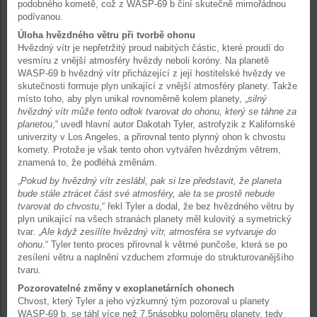
podobného kometě, což z WASP-69 b činí skutečně mimořádnou
podívanou.
Úloha hvězdného větru při tvorbě ohonu
Hvězdný vítr je nepřetržitý proud nabitých částic, které proudí do
vesmíru z vnější atmosféry hvězdy neboli koróny. Na planetě
WASP-69 b hvězdný vítr přicházející z její hostitelské hvězdy ve
skutečnosti formuje plyn unikající z vnější atmosféry planety. Takže
místo toho, aby plyn unikal rovnoměrně kolem planety, „
silný
hvězdný vítr může tento odtok tvarovat do ohonu, který se táhne za
planetou
,“ uvedl hlavní autor Dakotah Tyler, astrofyzik z Kalifornské
univerzity v Los Angeles, a přirovnal tento plynný ohon k chvostu
komety. Protože je však tento ohon vytvářen hvězdným větrem,
znamená to, že podléhá změnám.
„
Pokud by hvězdný vítr zeslábl, pak si lze představit, že planeta
bude stále ztrácet část své atmosféry, ale ta se prostě nebude
tvarovat do chvostu
,“ řekl Tyler a dodal, že bez hvězdného větru by
plyn unikající na všech stranách planety měl kulovitý a symetrický
tvar. „
Ale když zesílíte hvězdný vítr, atmosféra se vytvaruje do
ohonu
.“ Tyler tento proces přirovnal k větrné punčoše, která se po
zesílení větru a naplnění vzduchem zformuje do strukturovanějšího
tvaru.
Pozorovatelné změny v exoplanetárních ohonech
Chvost, který Tyler a jeho výzkumný tým pozoroval u planety
WASP-69 b, se táhl více než 7,5násobku poloměru planety, tedy