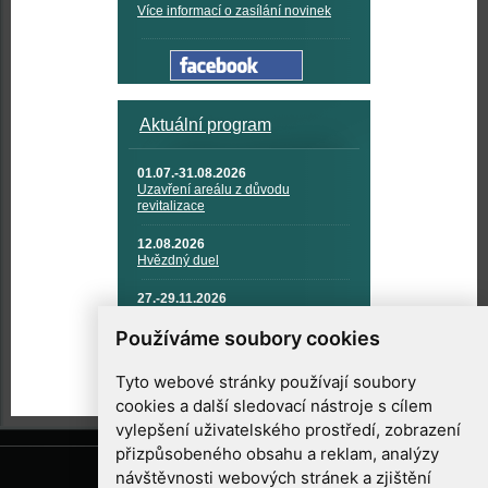
Více informací o zasílání novinek
Aktuální program
01.07.-31.08.2026
Uzavření areálu z důvodu
revitalizace
12.08.2026
Hvězdný duel
27.-29.11.2026
KOSMONAUTIKA, RAKETOVÁ
TECHNIKA A KOSMICKÉ
Používáme soubory cookies
TECHNOLOGIE
Tyto webové stránky používají soubory
cookies a další sledovací nástroje s cílem
vylepšení uživatelského prostředí, zobrazení
přizpůsobeného obsahu a reklam, analýzy
návštěvnosti webových stránek a zjištění