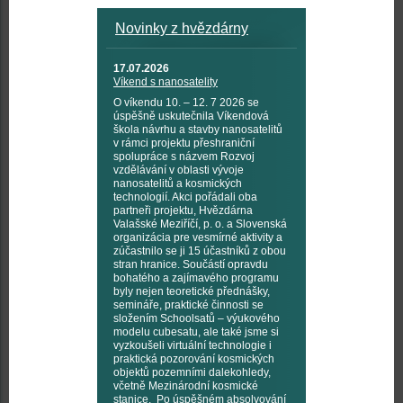
Novinky z hvězdárny
17.07.2026
Víkend s nanosatelity
O víkendu 10. – 12. 7 2026 se
úspěšně uskutečnila Víkendová
škola návrhu a stavby nanosatelitů
v rámci projektu přeshraniční
spolupráce s názvem Rozvoj
vzdělávání v oblasti vývoje
nanosatelitů a kosmických
technologií. Akci pořádali oba
partneři projektu, Hvězdárna
Valašské Meziříčí, p. o. a Slovenská
organizácia pre vesmírné aktivity a
zúčastnilo se ji 15 účastníků z obou
stran hranice. Součástí opravdu
bohatého a zajímavého programu
byly nejen teoretické přednášky,
semináře, praktické činnosti se
složením Schoolsatů – výukového
modelu cubesatu, ale také jsme si
vyzkoušeli virtuální technologie i
praktická pozorování kosmických
objektů pozemními dalekohledy,
včetně Mezinárodní kosmické
stanice. Po úspěšném absolvování