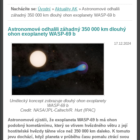
Nacházíte se:
Úvodní
»
Aktuality AK
»
Astronomové odhalili
záhadný 350 000 km dlouhý ohon exoplanety WASP-69 b
Astronomové odhalili záhadný 350 000 km dlouhý
ohon exoplanety WASP-69 b
17.12.2024
Umělecký koncept zobrazuje dlouhý ohon exoplanety
WASP-69 b
Credit: NASA/JPL-Caltech/R. Hurt (IPAC)
Astronomové zjistili, že exoplaneta WASP-69 b má ohon
podobný kometárnímu, který se vlivem hvězdného větru z její
hostitelské hvězdy táhne více než 350 000 km daleko. K tomuto
jevu dochází, když planeta v průběhu času pomalu ztrácí svou