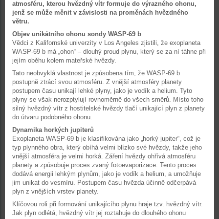
atmosféru, kterou hvězdný vítr formuje do výrazného ohonu,
jenž se může měnit v závislosti na proměnách hvězdného
větru.
Objev unikátního ohonu sondy WASP-69 b
Vědci z Kalifornské univerzity v Los Angeles zjistili, že exoplaneta
WASP-69 b má „ohon“ – dlouhý proud plynu, který se za ní táhne při
jejím oběhu kolem mateřské hvězdy.
Tato neobvyklá vlastnost je způsobena tím, že WASP-69 b
postupně ztrácí svou atmosféru. Z vnější atmosféry planety
postupem času unikají lehké plyny, jako je vodík a helium. Tyto
plyny se však nerozptylují rovnoměrně do všech směrů. Místo toho
silný hvězdný vítr z hostitelské hvězdy tlačí unikající plyn z planety
do útvaru podobného ohonu.
Dynamika horkých jupiterů
Exoplaneta WASP-69 b je klasifikována jako „horký jupiter“, což je
typ plynného obra, který obíhá velmi blízko své hvězdy, takže jeho
vnější atmosféra je velmi horká. Záření hvězdy ohřívá atmosféru
planety a způsobuje proces zvaný fotoevaporizace. Tento proces
dodává energii lehkým plynům, jako je vodík a helium, a umožňuje
jim unikat do vesmíru. Postupem času hvězda účinně odčerpává
plyn z vnějších vrstev planety.
Klíčovou roli při formování unikajícího plynu hraje tzv. hvězdný vítr.
Jak plyn odlétá, hvězdný vítr jej roztahuje do dlouhého ohonu