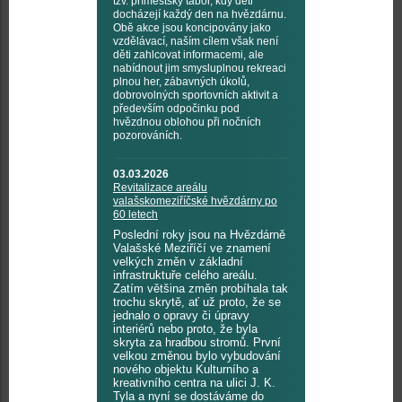
tzv. příměstský tábor, kdy děti
docházejí každý den na hvězdárnu.
Obě akce jsou koncipovány jako
vzdělávací, naším cílem však není
děti zahlcovat informacemi, ale
nabídnout jim smysluplnou rekreaci
plnou her, zábavných úkolů,
dobrovolných sportovních aktivit a
především odpočinku pod
hvězdnou oblohou při nočních
pozorováních.
03.03.2026
Revitalizace areálu
valašskomeziříčské hvězdárny po
60 letech
Poslední roky jsou na Hvězdárně
Valašské Meziříčí ve znamení
velkých změn v základní
infrastruktuře celého areálu.
Zatím většina změn probíhala tak
trochu skrytě, ať už proto, že se
jednalo o opravy či úpravy
interiérů nebo proto, že byla
skryta za hradbou stromů. První
velkou změnou bylo vybudování
nového objektu Kulturního a
kreativního centra na ulici J. K.
Tyla a nyní se dostáváme do