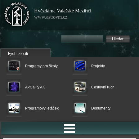
Hvězdárna Valašské Meziříčí
www.astrovm.cz
Programy pro školy
Projekty
Aktuality AK
Cestovní ruch
Programový letáček
Dokumenty