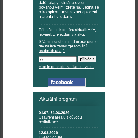
další etapy, která je svou
povahou velmi zřetelná. Jedná se
o komplexní revitalizaci oplocení
a areálu hvězdárny.
Přihlašte se k odběru aktualit AKA,
novinek z hvězdárny a akcí:
S Vašimi osobními údaji pracujeme
dle našich
zásad zpracování
osobních údajů
.
Více informací o zasílání novinek
Aktuální program
01.07.-31.08.2026
Uzavření areálu z důvodu
revitalizace
12.08.2026
Hvězdný duel