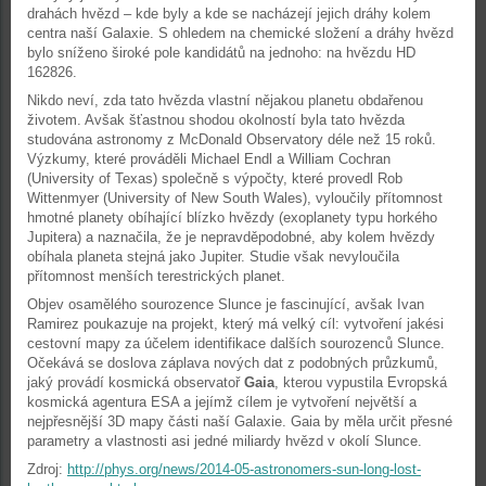
drahách hvězd – kde byly a kde se nacházejí jejich dráhy kolem
centra naší Galaxie. S ohledem na chemické složení a dráhy hvězd
bylo sníženo široké pole kandidátů na jednoho: na hvězdu HD
162826.
Nikdo neví, zda tato hvězda vlastní nějakou planetu obdařenou
životem. Avšak šťastnou shodou okolností byla tato hvězda
studována astronomy z McDonald Observatory déle než 15 roků.
Výzkumy, které prováděli Michael Endl a William Cochran
(University of Texas) společně s výpočty, které provedl Rob
Wittenmyer (University of New South Wales), vyloučily přítomnost
hmotné planety obíhající blízko hvězdy (exoplanety typu horkého
Jupitera) a naznačila, že je nepravděpodobné, aby kolem hvězdy
obíhala planeta stejná jako Jupiter. Studie však nevyloučila
přítomnost menších terestrických planet.
Objev osamělého sourozence Slunce je fascinující, avšak Ivan
Ramirez poukazuje na projekt, který má velký cíl: vytvoření jakési
cestovní mapy za účelem identifikace dalších sourozenců Slunce.
Očekává se doslova záplava nových dat z podobných průzkumů,
jaký provádí kosmická observatoř
Gaia
, kterou vypustila Evropská
kosmická agentura ESA a jejímž cílem je vytvoření největší a
nejpřesnější 3D mapy části naší Galaxie. Gaia by měla určit přesné
parametry a vlastnosti asi jedné miliardy hvězd v okolí Slunce.
Zdroj:
http://phys.org/news/2014-05-astronomers-sun-long-lost-