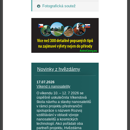
Fotografická soutež
Novinky z hvězdárny
17.07.2026
Víkend s nanosatelity
O víkendu 10. – 12. 7 2026 se
úspěšně uskutečnila Víkendová
škola návrhu a stavby nanosatelitů
v rámci projektu přeshraniční
spolupráce s názvem Rozvoj
vzdělávání v oblasti vývoje
nanosatelitů a kosmických
technologií. Akci pořádali oba
partneři projektu, Hvězdárna