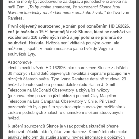
možná mohly být zodpovědné za dopravu jednoduchého života na
naši Zemi. „
To by mohlo znamenat, že sourozenci Slunce jsou
hlavními kandidáty na hledání mimozemského života
,“ dodává Ivan
Ramirez.
První objevený sourozenec je znám pod označením HD 162826,
což je hvězda o 15 % hmotnější než Slunce, která se nachází ve
vzdálenosti 110 světelných roků a její poloha se promítá do
souhvězdí Herkula.
Hvězda není viditelná pouhým okem, ale
můžeme ji spatřit v triedru nedaleko jasné hvězdy Vegy ze
souhvězdí Lyry.
Astronomové
identifikovali hvězdu HD 162826 jako sourozence Slunce z dalších
30 možných kandidátů objevených několika skupinami pracujícími v
různých částech světa. Tým Ivana Ramireze detailně studoval 23
hvězd z tohoto souboru pomocí dalekohledu Harlan J. Smith
Telescope na McDonald Observatory a zbývající hvězdy
(pozorovatelné pouze na jižní obloze) pomocí Clay Magellan
Telescope na Las Campanas Observatory v Chile. Při všech
pozorováních byla použita spektroskopie s vysokým rozlišením k
získání podrobných znalostí o chemickém složení studovaných
hvězd.
K určení sourozenců Slunce je však potřeba skutečně přesně
definovat několik faktorů, říká Ivan Ramirez. Kromě této chemické
analýzy jeho tým do studie zahrnul rovněž informace o oběžných