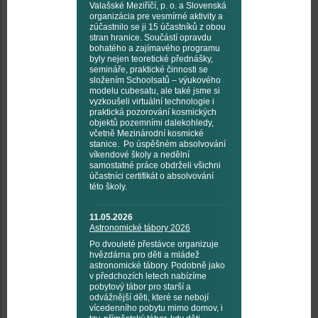
Valašské Meziříčí, p. o. a Slovenská
organizácia pre vesmírné aktivity a
zúčastnilo se ji 15 účastníků z obou
stran hranice. Součástí opravdu
bohatého a zajímavého programu
byly nejen teoretické přednášky,
semináře, praktické činnosti se
složením Schoolsatů – výukového
modelu cubesatu, ale také jsme si
vyzkoušeli virtuální technologie i
praktická pozorování kosmických
objektů pozemními dalekohledy,
včetně Mezinárodní kosmické
stanice. Po úspěšném absolvování
víkendové školy a nedělní
samostatné práce obdrželi všichni
účastníci certifikát o absolvování
této školy.
11.05.2026
Astronomické tábory 2026
Po dvouleté přestávce organizuje
hvězdárna pro děti a mládež
astronomické tábory. Podobně jako
v předchozích letech nabízíme
pobytový tábor pro starší a
odvážnější děti, které se nebojí
vícedenního pobytu mimo domov, i