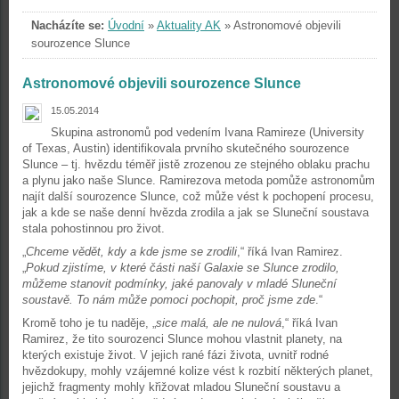
Nacházíte se:
Úvodní
»
Aktuality AK
»
Astronomové objevili
sourozence Slunce
Astronomové objevili sourozence Slunce
15.05.2014
Skupina astronomů pod vedením Ivana Ramireze (University
of Texas, Austin) identifikovala prvního skutečného sourozence
Slunce – tj. hvězdu téměř jistě zrozenou ze stejného oblaku prachu
a plynu jako naše Slunce. Ramirezova metoda pomůže astronomům
najít další sourozence Slunce, což může vést k pochopení procesu,
jak a kde se naše denní hvězda zrodila a jak se Sluneční soustava
stala pohostinnou pro život.
„
Chceme vědět, kdy a kde jsme se zrodili
,“ říká Ivan Ramirez.
„
Pokud zjistíme, v které části naší Galaxie se Slunce zrodilo,
můžeme stanovit podmínky, jaké panovaly v mladé Sluneční
soustavě. To nám může pomoci pochopit, proč jsme zde
.“
Kromě toho je tu naděje, „
sice malá, ale ne nulová
,“ říká Ivan
Ramirez, že tito sourozenci Slunce mohou vlastnit planety, na
kterých existuje život. V jejich rané fázi života, uvnitř rodné
hvězdokupy, mohly vzájemné kolize vést k rozbití některých planet,
jejichž fragmenty mohly křižovat mladou Sluneční soustavu a