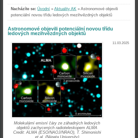
Nacházíte se:
Úvodní
»
Aktuality AK
»
Astronomové objevili
potenciální novou třídu ledových mezihvězdných objektů
Astronomové objevili potenciální novou třídu
ledových mezihvězdných objektů
11.03.2025
Molekulární emisní čáry ze záhadných ledových
objektů zachycených radioteleskopem ALMA
Credit: ALMA (ESO/NAOJ/NRAO), T. Shimonishi
et al. (Niigata University)