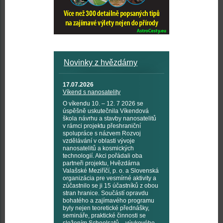
Novinky z hvězdárny
17.07.2026
Víkend s nanosatelity
O víkendu 10. – 12. 7 2026 se
úspěšně uskutečnila Víkendová
škola návrhu a stavby nanosatelitů
v rámci projektu přeshraniční
spolupráce s názvem Rozvoj
vzdělávání v oblasti vývoje
nanosatelitů a kosmických
technologií. Akci pořádali oba
partneři projektu, Hvězdárna
Valašské Meziříčí, p. o. a Slovenská
organizácia pre vesmírné aktivity a
zúčastnilo se ji 15 účastníků z obou
stran hranice. Součástí opravdu
bohatého a zajímavého programu
byly nejen teoretické přednášky,
semináře, praktické činnosti se