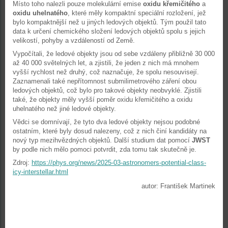
Místo toho nalezli pouze molekulární emise
oxidu křemičitého
a
oxidu uhelnatého
, které měly kompaktní speciální rozložení, jež
bylo kompaktnější než u jiných ledových objektů. Tým použil tato
data k určení chemického složení ledových objektů spolu s jejich
velikostí, pohyby a vzdáleností od Země.
Vypočítali, že ledové objekty jsou od sebe vzdáleny přibližně 30 000
až 40 000 světelných let, a zjistili, že jeden z nich má mnohem
vyšší rychlost než druhý, což naznačuje, že spolu nesouvisejí.
Zaznamenali také nepřítomnost submilimetrového záření obou
ledových objektů, což bylo pro takové objekty neobvyklé. Zjistili
také, že objekty měly vyšší poměr oxidu křemičitého a oxidu
uhelnatého než jiné ledové objekty.
Vědci se domnívají, že tyto dva ledové objekty nejsou podobné
ostatním, které byly dosud nalezeny, což z nich činí kandidáty na
nový typ mezihvězdných objektů. Další studium dat pomocí
JWST
by podle nich mělo pomoci potvrdit, zda tomu tak skutečně je.
Zdroj:
https://phys.org/news/2025-03-astronomers-potential-class-
icy-interstellar.html
autor: František Martinek