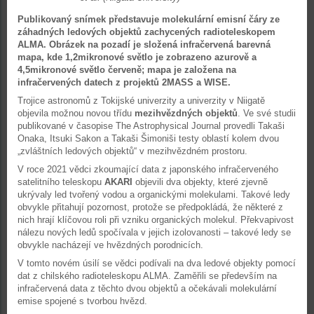
Publikovaný snímek představuje molekulární emisní čáry ze
záhadných ledových objektů zachycených radioteleskopem
ALMA. Obrázek na pozadí je složená infračervená barevná
mapa, kde 1,2mikronové světlo je zobrazeno azurově a
4,5mikronové světlo červeně; mapa je založena na
infračervených datech z projektů 2MASS a WISE.
Trojice astronomů z Tokijské univerzity a univerzity v Niigatě
objevila možnou novou třídu
mezihvězdných objektů
. Ve své studii
publikované v časopise The Astrophysical Journal provedli Takaši
Onaka, Itsuki Sakon a Takaši Šimoniši testy oblastí kolem dvou
„zvláštních ledových objektů“ v mezihvězdném prostoru.
V roce 2021 vědci zkoumající data z japonského infračerveného
satelitního teleskopu
AKARI
objevili dva objekty, které zjevně
ukrývaly led tvořený vodou a organickými molekulami. Takové ledy
obvykle přitahují pozornost, protože se předpokládá, že některé z
nich hrají klíčovou roli při vzniku organických molekul. Překvapivost
nálezu nových ledů spočívala v jejich izolovanosti – takové ledy se
obvykle nacházejí ve hvězdných porodnicích.
V tomto novém úsilí se vědci podívali na dva ledové objekty pomocí
dat z chilského radioteleskopu ALMA. Zaměřili se především na
infračervená data z těchto dvou objektů a očekávali molekulární
emise spojené s tvorbou hvězd.