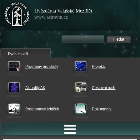
Hvězdárna Valašské Meziříčí
www.astrovm.cz
Programy pro školy
Projekty
Aktuality AK
Cestovní ruch
Programový letáček
Dokumenty