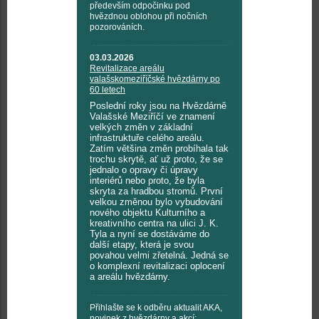
především odpočinku pod
hvězdnou oblohou při nočních
pozorováních.
03.03.2026
Revitalizace areálu
valašskomeziříčské hvězdárny po
60 letech
Poslední roky jsou na Hvězdárně
Valašské Meziříčí ve znamení
velkých změn v základní
infrastruktuře celého areálu.
Zatím většina změn probíhala tak
trochu skrytě, ať už proto, že se
jednalo o opravy či úpravy
interiérů nebo proto, že byla
skryta za hradbou stromů. První
velkou změnou bylo vybudování
nového objektu Kulturního a
kreativního centra na ulici J. K.
Tyla a nyní se dostáváme do
další etapy, která je svou
povahou velmi zřetelná. Jedná se
o komplexní revitalizaci oplocení
a areálu hvězdárny.
Přihlašte se k odběru aktualit AKA,
novinek z hvězdárny a akcí: