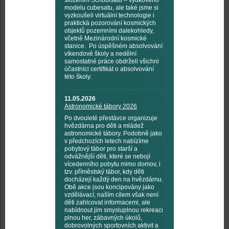
složením Schoolsatů – výukového
modelu cubesatu, ale také jsme si
vyzkoušeli virtuální technologie i
praktická pozorování kosmických
objektů pozemními dalekohledy,
včetně Mezinárodní kosmické
stanice. Po úspěšném absolvování
víkendové školy a nedělní
samostatné práce obdrželi všichni
účastníci certifikát o absolvování
této školy.
11.05.2026
Astronomické tábory 2026
Po dvouleté přestávce organizuje
hvězdárna pro děti a mládež
astronomické tábory. Podobně jako
v předchozích letech nabízíme
pobytový tábor pro starší a
odvážnější děti, které se nebojí
vícedenního pobytu mimo domov, i
tzv. příměstský tábor, kdy děti
docházejí každý den na hvězdárnu.
Obě akce jsou koncipovány jako
vzdělávací, naším cílem však není
děti zahlcovat informacemi, ale
nabídnout jim smysluplnou rekreaci
plnou her, zábavných úkolů,
dobrovolných sportovních aktivit a