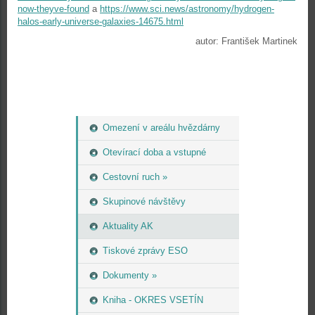
now-theyve-found
a
https://www.sci.news/astronomy/hydrogen-
halos-early-universe-galaxies-14675.html
autor: František Martinek
Omezení v areálu hvězdárny
Otevírací doba a vstupné
Cestovní ruch »
Skupinové návštěvy
Aktuality AK
Tiskové zprávy ESO
Dokumenty »
Kniha - OKRES VSETÍN