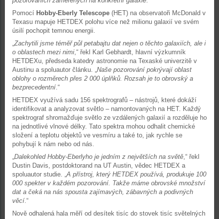
pozorováních zaměřených na konkrétní galaxie
.“
Pomocí
Hobby-Eberly Telescope
(HET) na observatoři McDonald v
Texasu mapuje HETDEX polohu více než milionu galaxií ve svém
úsilí pochopit temnou energii.
„
Zachytili jsme téměř půl petabajtu dat nejen o těchto galaxiích, ale i
o oblastech mezi nimi
,“ řekl Karl Gebhardt, hlavní výzkumník
HETDEXu, předseda katedry astronomie na Texaské univerzitě v
Austinu a spoluautor článku. „
Naše pozorování pokrývají oblast
oblohy o rozměrech přes 2 000 úplňků. Rozsah je to obrovský a
bezprecedentní
.“
HETDEX využívá sadu 156 spektrografů – nástrojů, které dokáží
identifikovat a analyzovat světlo – namontovaných na HET. Každý
spektrograf shromažďuje světlo ze vzdálených galaxií a rozděluje ho
na jednotlivé vlnové délky. Tato spektra mohou odhalit chemické
složení a teplotu objektů ve vesmíru a také to, jak rychle se
pohybují k nám nebo od nás.
„
Dalekohled Hobby-Eberlyho je jedním z největších na světě
,“ řekl
Dustin Davis, postdoktorand na UT Austin, vědec HETDEX a
spoluautor studie. „
A přístroj, který HETDEX používá, produkuje 100
000 spekter v každém pozorování. Takže máme obrovské množství
dat a čeká na nás spousta zajímavých, zábavných a podivných
věcí
.“
Nově odhalená hala měří od desítek tisíc do stovek tisíc světelných