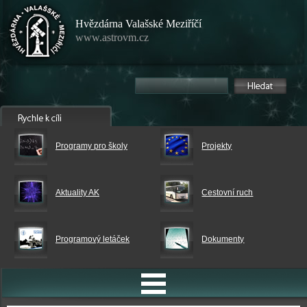
Hvězdárna Valašské Meziříčí
www.astrovm.cz
Programy pro školy
Projekty
Aktuality AK
Cestovní ruch
Programový letáček
Dokumenty