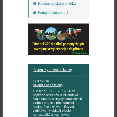
Panoramatická prohlídka
Fotografická soutež
Novinky z hvězdárny
17.07.2026
Víkend s nanosatelity
O víkendu 10. – 12. 7 2026 se
úspěšně uskutečnila Víkendová
škola návrhu a stavby nanosatelitů
v rámci projektu přeshraniční
spolupráce s názvem Rozvoj
vzdělávání v oblasti vývoje
nanosatelitů a kosmických