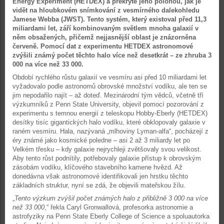
Energy Experiment (HETDEX) a překryté jeho polohou, jak je
vidět na hloubkovém snímkování z vesmírného dalekohledu
Jamese Webba (JWST). Tento systém, který existoval před 11,3
miliardami let, září kombinovaným světlem mnoha galaxií v
něm obsažených, přičemž nejjasnější oblast je znázorněna
červeně. Pomocí dat z experimentu HETDEX astronomové
zvýšili známý počet těchto halo více než desetkrát – ze zhruba 3
000 na více než 33 000.
Období rychlého růstu galaxií ve vesmíru asi před 10 miliardami let
vyžadovalo podle astronomů obrovské množství vodíku, ale ten se
jim nepodařilo najít – až doteď. Mezinárodní tým vědců, včetně tří
výzkumníků z Penn State University, objevil pomocí pozorování z
experimentu s temnou energií z teleskopu Hobby-Eberly (HETDEX)
desítky tisíc gigantických halo vodíku, které obklopovaly galaxie v
raném vesmíru. Hala, nazývaná „mlhoviny Lyman-alfa“, pocházejí z
éry známé jako kosmické poledne – asi 2 až 3 miliardy let po
Velkém třesku – kdy galaxie nejrychleji zvětšovaly svou velikost.
Aby tento růst podnítily, potřebovaly galaxie přístup k obrovským
zásobám vodíku, klíčového stavebního kamene hvězd. Až
donedávna však astronomové identifikovali jen hrstku těchto
základních struktur, nyní se zdá, že objevili mateřskou žílu.
„
Tento výzkum zvýšil počet známých halo z přibližně 3 000 na více
než 33 000
,“ řekla Caryl Gronwallová, profesorka astronomie a
astrofyziky na Penn State Eberly College of Science a spoluautorka