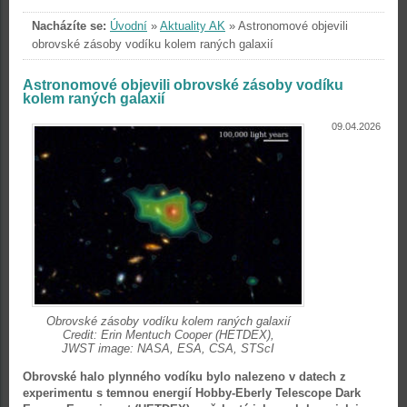
Nacházíte se:
Úvodní
»
Aktuality AK
»
Astronomové objevili
obrovské zásoby vodíku kolem raných galaxií
Astronomové objevili obrovské zásoby vodíku
kolem raných galaxií
09.04.2026
Obrovské zásoby vodíku kolem raných galaxií
Credit: Erin Mentuch Cooper (HETDEX),
JWST image: NASA, ESA, CSA, STScI
Obrovské halo plynného vodíku bylo nalezeno v datech z
experimentu s temnou energií Hobby-Eberly Telescope Dark