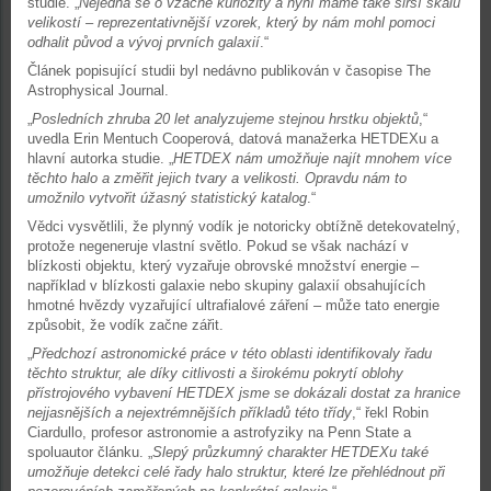
studie. „
Nejedná se o vzácné kuriozity a nyní máme také širší škálu
velikostí – reprezentativnější vzorek, který by nám mohl pomoci
odhalit původ a vývoj prvních galaxií
.“
Článek popisující studii byl nedávno publikován v časopise The
Astrophysical Journal.
„
Posledních zhruba 20 let analyzujeme stejnou hrstku objektů
,“
uvedla Erin Mentuch Cooperová, datová manažerka HETDEXu a
hlavní autorka studie. „
HETDEX nám umožňuje najít mnohem více
těchto halo a změřit jejich tvary a velikosti. Opravdu nám to
umožnilo vytvořit úžasný statistický katalog
.“
Vědci vysvětlili, že plynný vodík je notoricky obtížně detekovatelný,
protože negeneruje vlastní světlo. Pokud se však nachází v
blízkosti objektu, který vyzařuje obrovské množství energie –
například v blízkosti galaxie nebo skupiny galaxií obsahujících
hmotné hvězdy vyzařující ultrafialové záření – může tato energie
způsobit, že vodík začne zářit.
„
Předchozí astronomické práce v této oblasti identifikovaly řadu
těchto struktur, ale díky citlivosti a širokému pokrytí oblohy
přístrojového vybavení HETDEX jsme se dokázali dostat za hranice
nejjasnějších a nejextrémnějších příkladů této třídy
,“ řekl Robin
Ciardullo, profesor astronomie a astrofyziky na Penn State a
spoluautor článku. „
Slepý průzkumný charakter HETDEXu také
umožňuje detekci celé řady halo struktur, které lze přehlédnout při