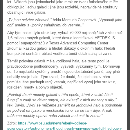
let. Některá jsou jednoduchá jako mrak ve tvaru fotbalového míče
obklopující jednu galaxii; jiné jsou rozlehlé, nepravidelné struktury
obsahující více galaxií.
„
Ty jsou nejvíce zábavné
,“ řekla Mentuch Cooperová. „
Vypadají jako
obří améby s úponky sahajícími do vesmíru
.“
Aby tým nalezl tyto struktury, vybral 70 000 nejjasnějších z více než
1,6 milionu raných galaxií, které dosud identifikoval HETDEX. S
pomocí superpočítačů v Texas Advanced Computing Center
zkoumali každou galaxii a hledali důkazy o okolním halo: hledali
kompaktní centrální oblast vodíku a tenčí oblak sahající za ni.
Téměř polovina galaxií měla vodíková hala, ale tento podíl je
pravděpodobně podhodnocený, vysvětlil výzkumný tým. Domnívají
se, že nejslabší systémy prostě nejsou dostatečně jasné, aby plně
odhalily svoje halo. Tým uvedl, že doufá, že jejich objev nám
pomůže lépe pochopit raný vesmír, například vývoj jeho struktur,
rozložení hmoty a pohyb objektů.
„
Existují různé modely galaxií v této epoše, které z velké části
fungují a zdají se dávat smysl, ale existují v nich mezery a díry
,“
řekl Davis. „
Nyní se můžeme zaměřit na jednotlivá halo a podrobněji
se podívat na fyziku a mechaniku toho, co se tam děje. A pak
můžeme modely opravit nebo zahodit a zkusit to znovu
.“
Zdroj:
https://www.psu.edu/news/eberly-college-
science/story/astronomers-thought-early-universe-was-full-hydrogen-