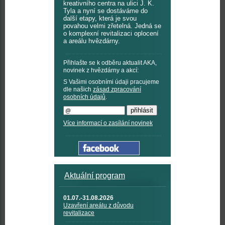
kreativního centra na ulici J. K.
Tyla a nyní se dostáváme do
další etapy, která je svou
povahou velmi zřetelná. Jedná se
o komplexní revitalizaci oplocení
a areálu hvězdárny.
Přihlašte se k odběru aktualit AKA,
novinek z hvězdárny a akcí:
S Vašimi osobními údaji pracujeme
dle našich
zásad zpracování
osobních údajů
.
Více informací o zasílání novinek
Aktuální program
01.07.-31.08.2026
Uzavření areálu z důvodu
revitalizace