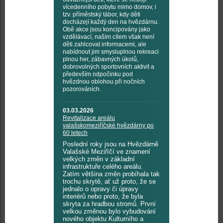
vícedenního pobytu mimo domov, i
tzv. příměstský tábor, kdy děti
docházejí každý den na hvězdárnu.
Obě akce jsou koncipovány jako
vzdělávací, naším cílem však není
děti zahlcovat informacemi, ale
nabídnout jim smysluplnou rekreaci
plnou her, zábavných úkolů,
dobrovolných sportovních aktivit a
především odpočinku pod
hvězdnou oblohou při nočních
pozorováních.
03.03.2026
Revitalizace areálu
valašskomeziříčské hvězdárny po
60 letech
Poslední roky jsou na Hvězdárně
Valašské Meziříčí ve znamení
velkých změn v základní
infrastruktuře celého areálu.
Zatím většina změn probíhala tak
trochu skrytě, ať už proto, že se
jednalo o opravy či úpravy
interiérů nebo proto, že byla
skryta za hradbou stromů. První
velkou změnou bylo vybudování
nového objektu Kulturního a