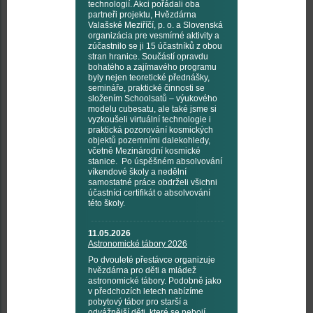
technologií. Akci pořádali oba
partneři projektu, Hvězdárna
Valašské Meziříčí, p. o. a Slovenská
organizácia pre vesmírné aktivity a
zúčastnilo se ji 15 účastníků z obou
stran hranice. Součástí opravdu
bohatého a zajímavého programu
byly nejen teoretické přednášky,
semináře, praktické činnosti se
složením Schoolsatů – výukového
modelu cubesatu, ale také jsme si
vyzkoušeli virtuální technologie i
praktická pozorování kosmických
objektů pozemními dalekohledy,
včetně Mezinárodní kosmické
stanice. Po úspěšném absolvování
víkendové školy a nedělní
samostatné práce obdrželi všichni
účastníci certifikát o absolvování
této školy.
11.05.2026
Astronomické tábory 2026
Po dvouleté přestávce organizuje
hvězdárna pro děti a mládež
astronomické tábory. Podobně jako
v předchozích letech nabízíme
pobytový tábor pro starší a
odvážnější děti, které se nebojí