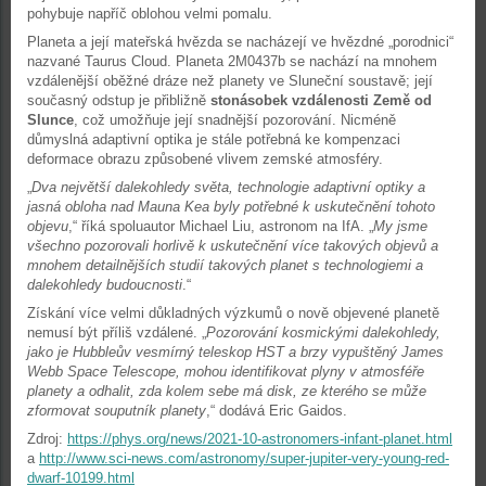
pohybuje napříč oblohou velmi pomalu.
Planeta a její mateřská hvězda se nacházejí ve hvězdné „porodnici“
nazvané Taurus Cloud. Planeta 2M0437b se nachází na mnohem
vzdálenější oběžné dráze než planety ve Sluneční soustavě; její
současný odstup je přibližně
stonásobek vzdálenosti Země od
Slunce
, což umožňuje její snadnější pozorování. Nicméně
důmyslná adaptivní optika je stále potřebná ke kompenzaci
deformace obrazu způsobené vlivem zemské atmosféry.
„
Dva největší dalekohledy světa, technologie adaptivní optiky a
jasná obloha nad Mauna Kea byly potřebné k uskutečnění tohoto
objevu
,“ říká spoluautor Michael Liu, astronom na IfA. „
My jsme
všechno pozorovali horlivě k uskutečnění více takových objevů a
mnohem detailnějších studií takových planet s technologiemi a
dalekohledy budoucnosti
.“
Získání více velmi důkladných výzkumů o nově objevené planetě
nemusí být příliš vzdálené. „
Pozorování kosmickými dalekohledy,
jako je Hubbleův vesmírný teleskop HST a brzy vypuštěný James
Webb Space Telescope, mohou identifikovat plyny v atmosféře
planety a odhalit, zda kolem sebe má disk, ze kterého se může
zformovat souputník planety
,“ dodává Eric Gaidos.
Zdroj:
https://phys.org/news/2021-10-astronomers-infant-planet.html
a
http://www.sci-news.com/astronomy/super-jupiter-very-young-red-
dwarf-10199.html