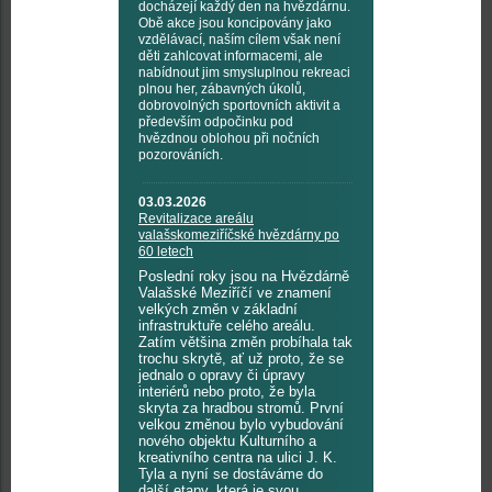
docházejí každý den na hvězdárnu.
Obě akce jsou koncipovány jako
vzdělávací, naším cílem však není
děti zahlcovat informacemi, ale
nabídnout jim smysluplnou rekreaci
plnou her, zábavných úkolů,
dobrovolných sportovních aktivit a
především odpočinku pod
hvězdnou oblohou při nočních
pozorováních.
03.03.2026
Revitalizace areálu
valašskomeziříčské hvězdárny po
60 letech
Poslední roky jsou na Hvězdárně
Valašské Meziříčí ve znamení
velkých změn v základní
infrastruktuře celého areálu.
Zatím většina změn probíhala tak
trochu skrytě, ať už proto, že se
jednalo o opravy či úpravy
interiérů nebo proto, že byla
skryta za hradbou stromů. První
velkou změnou bylo vybudování
nového objektu Kulturního a
kreativního centra na ulici J. K.
Tyla a nyní se dostáváme do
další etapy, která je svou