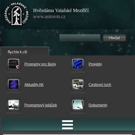
Hvězdárna Valašské Meziříčí
www.astrovm.cz
Programy pro školy
Projekty
Aktuality AK
Cestovní ruch
Programový letáček
Dokumenty