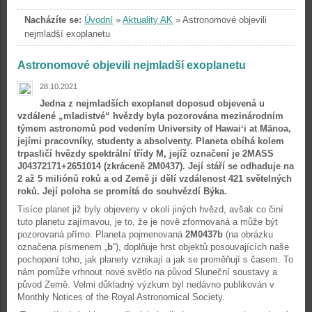
Nacházíte se:
Úvodní
»
Aktuality AK
»
Astronomové objevili
nejmladší exoplanetu
Astronomové objevili nejmladší exoplanetu
28.10.2021
Jedna z nejmladších exoplanet doposud objevená u
vzdálené „mladistvé“ hvězdy byla pozorována mezinárodním
týmem astronomů pod vedením University of Hawaiʻi at Mānoa,
jejími pracovníky, studenty a absolventy. Planeta obíhá kolem
trpasličí hvězdy spektrální třídy M, jejíž označení je 2MASS
J04372171+2651014 (zkráceně 2M0437). Její stáří se odhaduje na
2 až 5 miliónů roků a od Země ji dělí vzdálenost 421 světelných
roků. Její poloha se promítá do souhvězdí Býka.
Tisíce planet již byly objeveny v okolí jiných hvězd, avšak co činí
tuto planetu zajímavou, je to, že je nově zformovaná a může být
pozorovaná přímo. Planeta pojmenovaná
2M0437b
(na obrázku
označena písmenem „
b
“), doplňuje hrst objektů posouvajících naše
pochopení toho, jak planety vznikají a jak se proměňují s časem. To
nám pomůže vrhnout nové světlo na původ Sluneční soustavy a
původ Země. Velmi důkladný výzkum byl nedávno publikován v
Monthly Notices of the Royal Astronomical Society.