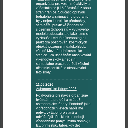
organizácia pre vesmírné aktivity a
zúčastnilo se ji 15 účastníků z obou
stran hranice. Součástí opravdu
bohatého a zajímavého programu
byly nejen teoretické přednášky,
semináře, praktické činnosti se
složením Schoolsatů – výukového
modelu cubesatu, ale také jsme si
vyzkoušeli virtuální technologie i
praktická pozorování kosmických
objektů pozemními dalekohledy,
včetně Mezinárodní kosmické
stanice. Po úspěšném absolvování
víkendové školy a nedělní
samostatné práce obdrželi všichni
účastníci certifikát o absolvování
této školy.
11.05.2026
Astronomické tábory 2026
Po dvouleté přestávce organizuje
hvězdárna pro děti a mládež
astronomické tábory. Podobně jako
v předchozích letech nabízíme
pobytový tábor pro starší a
odvážnější děti, které se nebojí
vícedenního pobytu mimo domov, i
tzv. příměstský tábor, kdy děti