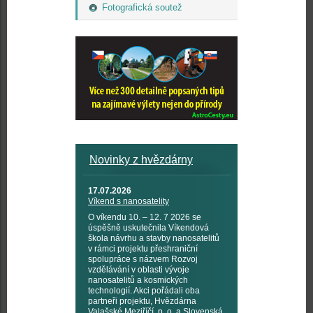
Fotografická soutež
Novinky z hvězdárny
17.07.2026
Víkend s nanosatelity
O víkendu 10. – 12. 7 2026 se
úspěšně uskutečnila Víkendová
škola návrhu a stavby nanosatelitů
v rámci projektu přeshraniční
spolupráce s názvem Rozvoj
vzdělávání v oblasti vývoje
nanosatelitů a kosmických
technologií. Akci pořádali oba
partneři projektu, Hvězdárna
Valašské Meziříčí, p. o. a Slovenská