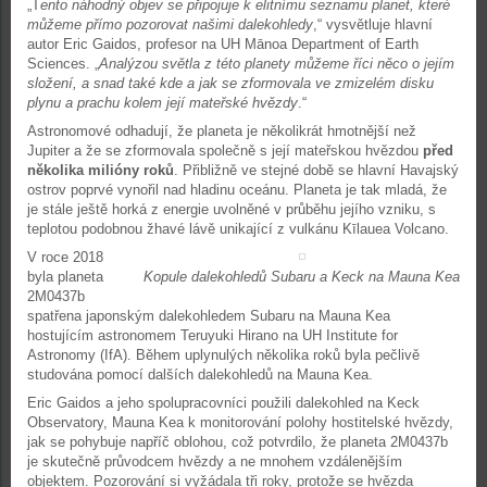
„T
ento náhodný objev se připojuje k elitnímu seznamu planet, které
můžeme přímo pozorovat našimi dalekohledy
,“ vysvětluje hlavní
autor Eric Gaidos, profesor na UH Mānoa Department of Earth
Sciences. „
Analýzou světla z této planety můžeme říci něco o jejím
složení, a snad také kde a jak se zformovala ve zmizelém disku
plynu a prachu kolem její mateřské hvězdy
.“
Astronomové odhadují, že planeta je několikrát hmotnější než
Jupiter a že se zformovala společně s její mateřskou hvězdou
před
několika milióny roků
. Přibližně ve stejné době se hlavní Havajský
ostrov poprvé vynořil nad hladinu oceánu. Planeta je tak mladá, že
je stále ještě horká z energie uvolněné v průběhu jejího vzniku, s
teplotou podobnou žhavé lávě unikající z vulkánu Kīlauea Volcano.
V roce 2018
byla planeta
Kopule dalekohledů Subaru a Keck na Mauna Kea
2M0437b
spatřena japonským dalekohledem Subaru na Mauna Kea
hostujícím astronomem Teruyuki Hirano na UH Institute for
Astronomy (IfA). Během uplynulých několika roků byla pečlivě
studována pomocí dalších dalekohledů na Mauna Kea.
Eric Gaidos a jeho spolupracovníci použili dalekohled na Keck
Observatory, Mauna Kea k monitorování polohy hostitelské hvězdy,
jak se pohybuje napříč oblohou, což potvrdilo, že planeta 2M0437b
je skutečně průvodcem hvězdy a ne mnohem vzdálenějším
objektem. Pozorování si vyžádala tři roky, protože se hvězda