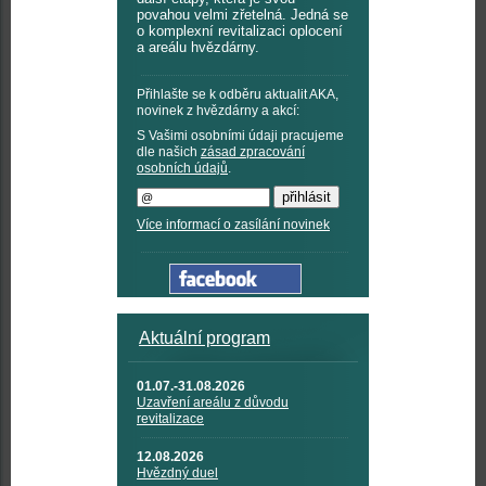
povahou velmi zřetelná. Jedná se
o komplexní revitalizaci oplocení
a areálu hvězdárny.
Přihlašte se k odběru aktualit AKA,
novinek z hvězdárny a akcí:
S Vašimi osobními údaji pracujeme
dle našich
zásad zpracování
osobních údajů
.
Více informací o zasílání novinek
Aktuální program
01.07.-31.08.2026
Uzavření areálu z důvodu
revitalizace
12.08.2026
Hvězdný duel