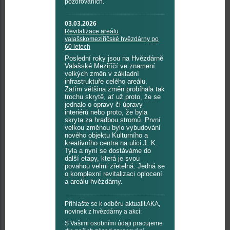
pozorováních.
03.03.2026
Revitalizace areálu
valašskomeziříčské hvězdárny po
60 letech
Poslední roky jsou na Hvězdárně
Valašské Meziříčí ve znamení
velkých změn v základní
infrastruktuře celého areálu.
Zatím většina změn probíhala tak
trochu skrytě, ať už proto, že se
jednalo o opravy či úpravy
interiérů nebo proto, že byla
skryta za hradbou stromů. První
velkou změnou bylo vybudování
nového objektu Kulturního a
kreativního centra na ulici J. K.
Tyla a nyní se dostáváme do
další etapy, která je svou
povahou velmi zřetelná. Jedná se
o komplexní revitalizaci oplocení
a areálu hvězdárny.
Přihlašte se k odběru aktualit AKA,
novinek z hvězdárny a akcí:
S Vašimi osobními údaji pracujeme