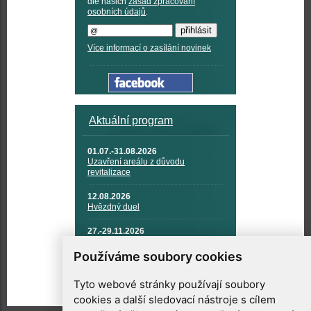
dle našich
zásad zpracování
osobních údajů
.
Více informací o zasílání novinek
Aktuální program
01.07.-31.08.2026
Uzavření areálu z důvodu
revitalizace
12.08.2026
Hvězdný duel
27.-29.11.2026
KOSMONAUTIKA, RAKETOVÁ
TECHNIKA A KOSMICKÉ
Používáme soubory cookies
TECHNOLOGIE
Tyto webové stránky používají soubory
cookies a další sledovací nástroje s cílem