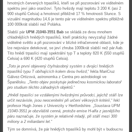
hmotných červených trpaslíků, kteří se při pozorování ve viditelném
spektru jeví jako oranžoví. Tyto hvězdy mají teplotu 3 200 K (asi 2
900 stupňů Celsia) a hmotnost přibližně 17 % hmotnosti Slunce. S
vizuální magnitudou 14,6 je tento pár ve viditelném spektru přibližně
100 000krát slabší než Polárka.
Slabší pár
UPM J1040-3551 Bab
se skládá ze dvou mnohem
chladnějších hnědých trpaslíků, kteří prakticky nevyzařují žádné
viditelné světlo a při pozorování v blízké infračervené oblasti, kde je
lze nejsnáze detekovat, se jeví zhruba 1000krát slabší než pár Aab.
Tito hnědí trpaslíci mají spektrální typ T a teploty 820 K (550 stupňů
Celsia) a 690 K (420 stupňů Celsia).
„
Toto je první objevený čtyřnásobný systém s dvojicí hnědých
trpaslíků typu T obíhajících kolem dvou hvězd
,“ řekla MariCruz
Gálvez-Ortizová, astronomka z Centra pro astrobiologii ve
Španělsku. „
Tento objev poskytuje jedinečnou kosmickou laboratoř
pro studium těchto záhadných objektů
.“
„
Hnědí trpaslíci se vzdálenými hvězdnými průvodci, jejichž stáří lze
určit nezávisle, jsou neocenitelní při určení věkových kritérií
,“ řekl
profesor Hugh Jones z Univerzity v Hertfordshire. „
Soustava UPM
J1040-3551 je obzvláště cenná, protože emise H-alfa z jasnějšího
páru naznačuje, že systém je relativně mladý, při stáří mezi 300
miliony a 2 miliardami let
.“
Tým se domnívá, že pár hnědých trpaslíků by mohl být v budoucnu