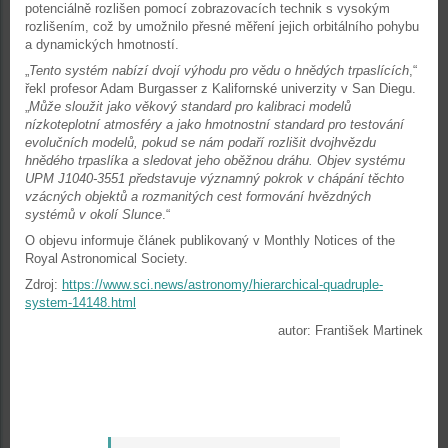
potenciálně rozlišen pomocí zobrazovacích technik s vysokým
rozlišením, což by umožnilo přesné měření jejich orbitálního pohybu
a dynamických hmotností.
„
Tento systém nabízí dvojí výhodu pro vědu o hnědých trpaslících
,“
řekl profesor Adam Burgasser z Kalifornské univerzity v San Diegu.
„
Může sloužit jako věkový standard pro kalibraci modelů
nízkoteplotní atmosféry a jako hmotnostní standard pro testování
evolučních modelů, pokud se nám podaří rozlišit dvojhvězdu
hnědého trpaslíka a sledovat jeho oběžnou dráhu. Objev systému
UPM J1040-3551 představuje významný pokrok v chápání těchto
vzácných objektů a rozmanitých cest formování hvězdných
systémů v okolí Slunce
.“
O objevu informuje článek publikovaný v Monthly Notices of the
Royal Astronomical Society.
Zdroj:
https://www.sci.news/astronomy/hierarchical-quadruple-
system-14148.html
autor: František Martinek