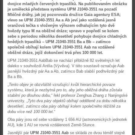
dvojice mladých červených trpaslíků. Na publikovaném obrázku
je umělecká představa systému UPM J1040-3551 na pozadí
Mléčné dráhy, jak jej pozorovala družice Gaia agentury ESA;
vlevo se UPM J1040-3551 Aa a Ab jeví jako vzdálená jasně
oranžová tečka s vloženým výřezem odhalujícím tyto dvě
hvězdy typu M na oběžné dráze; vpravo v popředí se kolem
sebe s periodou několika desetiletí pohybuje dvojice chladných
hnědých trpaslíků – UPM J1040-3551 Ba a Bb – zatímco
společně obíhají kolem UPM J1040-3551 Aab na vzdálené
oběžné dráze, jejíž dokončení trvá přes 100 000 let.
UPM J1040-3551 AabBab se nachází přibližně 82 světelných let
daleko v souhvězdí Antlia (Vývěva). V této soustavě označuje Aab
jasnější hvězdný pár Aa a Ab, zatímco Bab slabší podhvězdný pár
Ba a Bb.
„
Tento objev je obzvláště vzrušující kvůli hierarchické povaze
systému, která je nezbytná pro to, aby jeho oběžná dráha zůstala
stabilní po dlouhou dobu
,“ řekl profesor Zenghua Zhang z Nanjingské
univerzity. „
Tyto dva páry objektů obíhají odděleně za dobu několika
desetiletí, zatímco oba páry obíhají kolem společného těžiště za
dobu více než 100 000 let
.“
Oba páry jsou od sebe vzdáleny 1 656 AU (astronomických jednotek
AU), kde 1 AU se rovná vzdálenosti Země-Slunce.
Jasnější pár
UPM J1040-3551 Aab
se skládá ze dvou téměř stejně