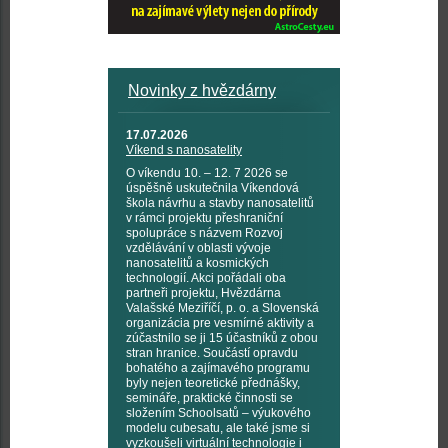
Novinky z hvězdárny
17.07.2026
Víkend s nanosatelity
O víkendu 10. – 12. 7 2026 se
úspěšně uskutečnila Víkendová
škola návrhu a stavby nanosatelitů
v rámci projektu přeshraniční
spolupráce s názvem Rozvoj
vzdělávání v oblasti vývoje
nanosatelitů a kosmických
technologií. Akci pořádali oba
partneři projektu, Hvězdárna
Valašské Meziříčí, p. o. a Slovenská
organizácia pre vesmírné aktivity a
zúčastnilo se ji 15 účastníků z obou
stran hranice. Součástí opravdu
bohatého a zajímavého programu
byly nejen teoretické přednášky,
semináře, praktické činnosti se
složením Schoolsatů – výukového
modelu cubesatu, ale také jsme si
vyzkoušeli virtuální technologie i