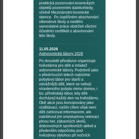
praktická pozorování kosmických
objektů pozemními dalekohledy,
včetně Mezinárodní kosmické
stanice. Po úspěšném absolvování
víkendové školy a nedělní
samostatné práce obdrželi všichni
účastníci certifikát o absolvování
této školy.
11.05.2026
Astronomické tábory 2026
Po dvouleté přestávce organizuje
hvězdárna pro děti a mládež
astronomické tábory. Podobně jako
v předchozích letech nabízíme
pobytový tábor pro starší a
odvážnější děti, které se nebojí
vícedenního pobytu mimo domov, i
tzv. příměstský tábor, kdy děti
docházejí každý den na hvězdárnu.
Obě akce jsou koncipovány jako
vzdělávací, naším cílem však není
děti zahlcovat informacemi, ale
nabídnout jim smysluplnou rekreaci
plnou her, zábavných úkolů,
dobrovolných sportovních aktivit a
především odpočinku pod
hvězdnou oblohou při nočních