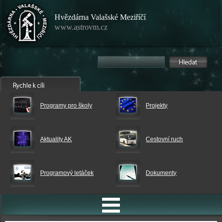
Hvězdárna Valašské Meziříčí
www.astrovm.cz
Programy pro školy
Projekty
Aktuality AK
Cestovní ruch
Programový letáček
Dokumenty