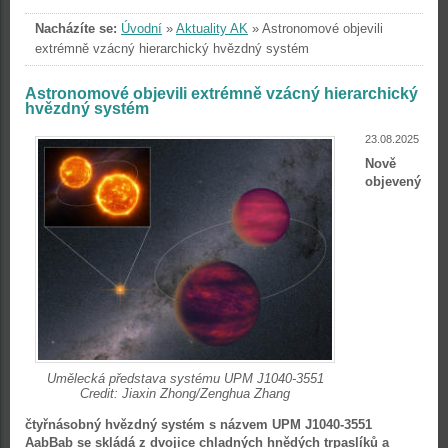
Nacházíte se:
Úvodní
»
Aktuality AK
»
Astronomové objevili
extrémně vzácný hierarchický hvězdný systém
Astronomové objevili extrémně vzácný hierarchický
hvězdný systém
23.08.2025
Nově
objevený
Umělecká představa systému UPM J1040-3551
Credit: Jiaxin Zhong/Zenghua Zhang
čtyřnásobný hvězdný systém s názvem UPM J1040-3551
AabBab se skládá z dvojice chladných hnědých trpaslíků a