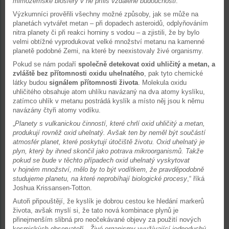
mimozemské biosféry v ne příliš vzdálené budoucnosti
.“
Výzkumníci prověřili všechny možné způsoby, jak se může na
planetách vytvářet metan – při dopadech asteroidů, odplyňováním
nitra planety či při reakci horniny s vodou – a zjistili, že by bylo
velmi obtížné vyprodukovat velké množství metanu na kamenné
planetě podobné Zemi, na které by neexistovaly živé organismy.
Pokud se nám podaří
společně detekovat oxid uhličitý a metan, a
zvláště bez přítomnosti oxidu uhelnatého
, pak tyto chemické
látky budou
signálem přítomnosti života
. Molekula oxidu
uhličitého obsahuje atom uhlíku navázaný na dva atomy kyslíku,
zatímco uhlík v metanu postrádá kyslík a místo něj jsou k němu
navázány čtyři atomy vodíku.
„
Planety s vulkanickou činností, které chrlí oxid uhličitý a metan,
produkují rovněž oxid uhelnatý. Avšak ten by neměl být součástí
atmosfér planet, které poskytují útočiště životu. Oxid uhelnatý je
plyn, který by ihned skončil jako potrava mikroorganismů. Takže
pokud se bude v těchto případech oxid uhelnatý vyskytovat
v hojném množství, mělo by to být vodítkem, že pravděpodobně
studujeme planetu, na které neprobíhají biologické procesy
,“ říká
Joshua Krissansen-Totton.
Autoři připouštějí, že kyslík je dobrou cestou ke hledání markerů
života, avšak myslí si, že tato nová kombinace plynů je
přinejmenším slibná pro neočekávané objevy za použití nových
kosmických observatoří. „
Živé organismy využívající jednoduchý