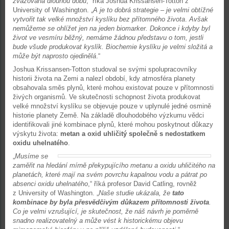
zvažována dlouhou dobu
,“ říká Joshua Krissansen-Totton z
University of Washington. „
A je to dobrá strategie – je velmi obtížné
vytvořit tak velké množství kyslíku bez přítomného života
.
Avšak
nemůžeme se ohlížet jen na jeden biomarker. Dokonce i kdyby byl
život ve vesmíru běžný, nemáme žádnou představu o tom, jestli
bude všude produkovat kyslík. Biochemie kyslíku je velmi složitá a
může být naprosto ojedinělá
.“
Joshua Krissansen-Totton studoval se svými spolupracovníky
historii života na Zemi a nalezl období, kdy atmosféra planety
obsahovala směs plynů, které mohou existovat pouze v přítomnosti
živých organismů. Ve skutečnosti schopnost života produkovat
velké množství kyslíku se objevuje pouze v uplynulé jedné osmině
historie planety Země. Na základě dlouhodobého výzkumu vědci
identifikovali jiné kombinace plynů, které mohou poskytnout důkazy
výskytu života:
metan a oxid uhličitý společně s nedostatkem
oxidu uhelnatého
.
„
Musíme se
zaměřit na hledání mírně překypujícího metanu a oxidu uhličitého na
planetách, které mají na svém povrchu kapalnou vodu a pátrat po
absenci oxidu uhelnatého
,“ říká profesor David Catling, rovněž
z University of Washington. „
Naše studie ukázala, že
tato
kombinace by byla přesvědčivým důkazem přítomnosti života
.
Co je velmi vzrušující, je skutečnost, že náš návrh je poměrně
snadno realizovatelný a může vést k historickému objevu