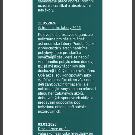
samostatné práce obdrželi všichni
účastníci certifikát o absolvování
této školy.
11.05.2026
Astronomické tábory 2026
Po dvouleté přestávce organizuje
hvězdárna pro děti a mládež
astronomické tábory. Podobně jako
v předchozích letech nabízíme
pobytový tábor pro starší a
odvážnější děti, které se nebojí
vícedenního pobytu mimo domov, i
tzv. příměstský tábor, kdy děti
docházejí každý den na hvězdárnu.
Obě akce jsou koncipovány jako
vzdělávací, naším cílem však není
děti zahlcovat informacemi, ale
nabídnout jim smysluplnou rekreaci
plnou her, zábavných úkolů,
dobrovolných sportovních aktivit a
především odpočinku pod
hvězdnou oblohou při nočních
pozorováních.
03.03.2026
Revitalizace areálu
valašskomeziříčské hvězdárny po