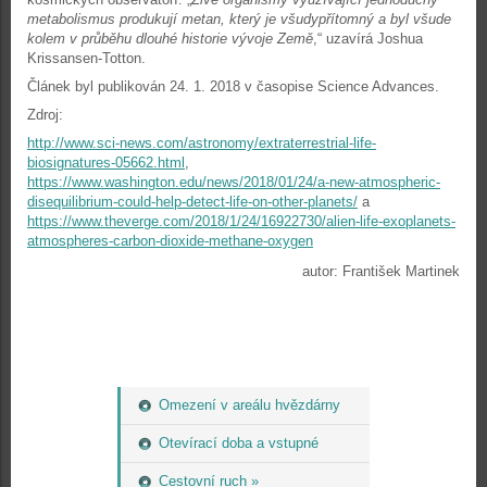
metabolismus produkují metan, který je všudypřítomný a byl všude
kolem v průběhu dlouhé historie vývoje Země
,“ uzavírá Joshua
Krissansen-Totton.
Článek byl publikován 24. 1. 2018 v časopise Science Advances.
Zdroj:
http://www.sci-news.com/astronomy/extraterrestrial-life-
biosignatures-05662.html
,
https://www.washington.edu/news/2018/01/24/a-new-atmospheric-
disequilibrium-could-help-detect-life-on-other-planets/
a
https://www.theverge.com/2018/1/24/16922730/alien-life-exoplanets-
atmospheres-carbon-dioxide-methane-oxygen
autor: František Martinek
Omezení v areálu hvězdárny
Otevírací doba a vstupné
Cestovní ruch »