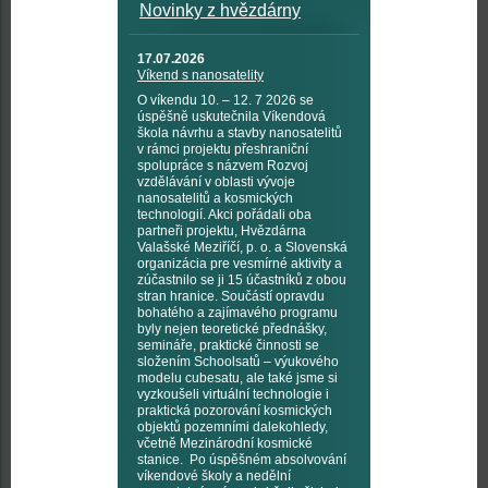
Novinky z hvězdárny
17.07.2026
Víkend s nanosatelity
O víkendu 10. – 12. 7 2026 se
úspěšně uskutečnila Víkendová
škola návrhu a stavby nanosatelitů
v rámci projektu přeshraniční
spolupráce s názvem Rozvoj
vzdělávání v oblasti vývoje
nanosatelitů a kosmických
technologií. Akci pořádali oba
partneři projektu, Hvězdárna
Valašské Meziříčí, p. o. a Slovenská
organizácia pre vesmírné aktivity a
zúčastnilo se ji 15 účastníků z obou
stran hranice. Součástí opravdu
bohatého a zajímavého programu
byly nejen teoretické přednášky,
semináře, praktické činnosti se
složením Schoolsatů – výukového
modelu cubesatu, ale také jsme si
vyzkoušeli virtuální technologie i
praktická pozorování kosmických
objektů pozemními dalekohledy,
včetně Mezinárodní kosmické
stanice. Po úspěšném absolvování
víkendové školy a nedělní