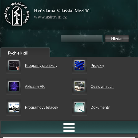
Hvězdárna Valašské Meziříčí
www.astrovm.cz
Programy pro školy
Projekty
Aktuality AK
Cestovní ruch
Programový letáček
Dokumenty