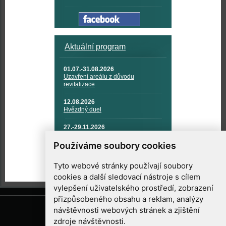
Aktuální program
01.07.-31.08.2026
Uzavření areálu z důvodu
revitalizace
12.08.2026
Hvězdný duel
27.-29.11.2026
KOSMONAUTIKA, RAKETOVÁ
TECHNIKA A KOSMICKÉ
Používáme soubory cookies
TECHNOLOGIE
Tyto webové stránky používají soubory
cookies a další sledovací nástroje s cílem
vylepšení uživatelského prostředí, zobrazení
přizpůsobeného obsahu a reklam, analýzy
návštěvnosti webových stránek a zjištění
zdroje návštěvnosti.