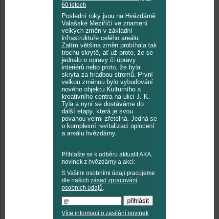
60 letech
Poslední roky jsou na Hvězdárně
Valašské Meziříčí ve znamení
velkých změn v základní
infrastruktuře celého areálu.
Zatím většina změn probíhala tak
trochu skrytě, ať už proto, že se
jednalo o opravy či úpravy
interiérů nebo proto, že byla
skryta za hradbou stromů. První
velkou změnou bylo vybudování
nového objektu Kulturního a
kreativního centra na ulici J. K.
Tyla a nyní se dostáváme do
další etapy, která je svou
povahou velmi zřetelná. Jedná se
o komplexní revitalizaci oplocení
a areálu hvězdárny.
Přihlašte se k odběru aktualit AKA,
novinek z hvězdárny a akcí:
S Vašimi osobními údaji pracujeme
dle našich
zásad zpracování
osobních údajů
.
Více informací o zasílání novinek