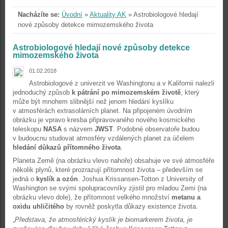
Nacházíte se:
Úvodní
»
Aktuality AK
»
Astrobiologové hledají
nové způsoby detekce mimozemského života
Astrobiologové hledají nové způsoby detekce
mimozemského života
01.02.2018
Astrobiologové z univerzit ve Washingtonu a v Kalifornii nalezli
jednoduchý způsob
k pátrání po mimozemském životě
, který
může být mnohem slibnější než jenom hledání kyslíku
v atmosférách extrasolárních planet. Na připojeném úvodním
obrázku je vpravo kresba připravovaného nového kosmického
teleskopu
NASA
s názvem
JWST
. Podobné observatoře budou
v budoucnu studovat atmosféry vzdálených planet za účelem
hledání důkazů přítomného života
.
Planeta Země (na obrázku vlevo nahoře) obsahuje ve své atmosféře
několik plynů, které prozrazují přítomnost života – především se
jedná o
kyslík a ozón
. Joshua Krissansen-Totton z University of
Washington se svými spolupracovníky zjistil pro mladou Zemi (na
obrázku vlevo dole), že přítomnost velkého množství
metanu a
oxidu uhličitého
by rovněž poskytla důkazy existence života.
„
Představa, že atmosférický kyslík je biomarkerem života, je