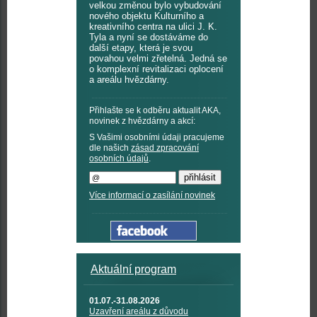
velkou změnou bylo vybudování
nového objektu Kulturního a
kreativního centra na ulici J. K.
Tyla a nyní se dostáváme do
další etapy, která je svou
povahou velmi zřetelná. Jedná se
o komplexní revitalizaci oplocení
a areálu hvězdárny.
Přihlašte se k odběru aktualit AKA,
novinek z hvězdárny a akcí:
S Vašimi osobními údaji pracujeme
dle našich
zásad zpracování
osobních údajů
.
Více informací o zasílání novinek
Aktuální program
01.07.-31.08.2026
Uzavření areálu z důvodu