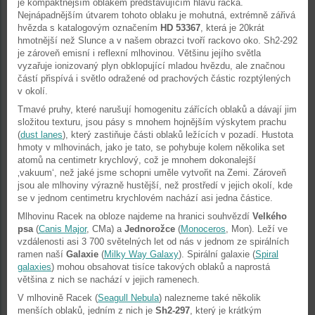
je kompaktnějším oblakem představujícím hlavu racka.
Nejnápadnějším útvarem tohoto oblaku je mohutná, extrémně zářivá
hvězda s katalogovým označením
HD 53367
, která je 20krát
hmotnější než Slunce a v našem obrazci tvoří rackovo oko. Sh2-292
je zároveň emisní i reflexní mlhovinou. Většinu jejího světla
vyzařuje ionizovaný plyn obklopující mladou hvězdu, ale značnou
částí přispívá i světlo odražené od prachových částic rozptýlených
v okolí.
Tmavé pruhy, které narušují homogenitu zářících oblaků a dávají jim
složitou texturu, jsou pásy s mnohem hojnějším výskytem prachu
(
dust lanes
), který zastiňuje části oblaků ležících v pozadí. Hustota
hmoty v mlhovinách, jako je tato, se pohybuje kolem několika set
atomů na centimetr krychlový, což je mnohem dokonalejší
‚vakuum‘, než jaké jsme schopni uměle vytvořit na Zemi. Zároveň
jsou ale mlhoviny výrazně hustější, než prostředí v jejich okolí, kde
se v jednom centimetru krychlovém nachází asi jedna částice.
Mlhovinu Racek na obloze najdeme na hranici souhvězdí
Velkého
psa
(
Canis Major
, CMa) a
Jednorožce
(
Monoceros
, Mon). Leží ve
vzdálenosti asi 3 700 světelných let od nás v jednom ze spirálních
ramen naší
Galaxie
(
Milky Way Galaxy
). Spirální galaxie (
Spiral
galaxies
) mohou obsahovat tisíce takových oblaků a naprostá
většina z nich se nachází v jejich ramenech.
V mlhovině Racek (
Seagull Nebula
) nalezneme také několik
menších oblaků, jedním z nich je
Sh2-297
, který je krátkým