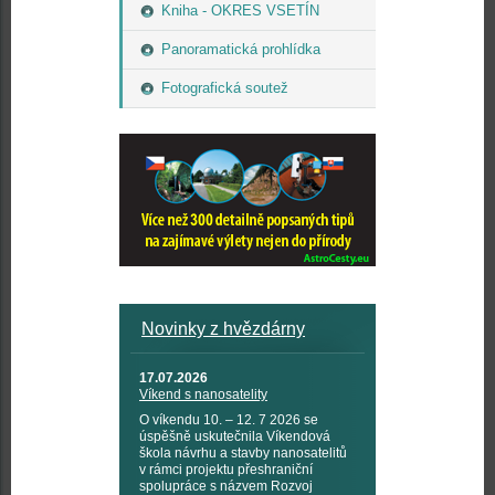
Kniha - OKRES VSETÍN
Panoramatická prohlídka
Fotografická soutež
Novinky z hvězdárny
17.07.2026
Víkend s nanosatelity
O víkendu 10. – 12. 7 2026 se
úspěšně uskutečnila Víkendová
škola návrhu a stavby nanosatelitů
v rámci projektu přeshraniční
spolupráce s názvem Rozvoj