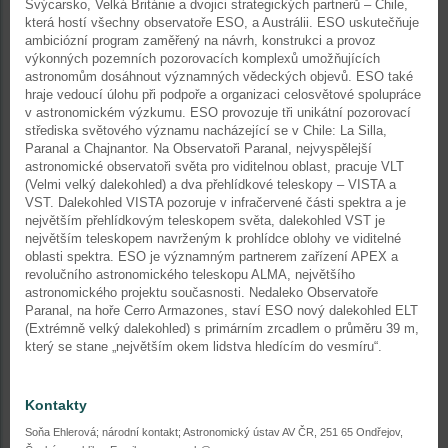
Švýcarsko, Velká Británie a dvojici strategických partnerů – Chile,
která hostí všechny observatoře ESO, a Austrálii. ESO uskutečňuje
ambiciózní program zaměřený na návrh, konstrukci a provoz
výkonných pozemních pozorovacích komplexů umožňujících
astronomům dosáhnout významných vědeckých objevů. ESO také
hraje vedoucí úlohu při podpoře a organizaci celosvětové spolupráce
v astronomickém výzkumu. ESO provozuje tři unikátní pozorovací
střediska světového významu nacházející se v Chile: La Silla,
Paranal a Chajnantor. Na Observatoři Paranal, nejvyspělejší
astronomické observatoři světa pro viditelnou oblast, pracuje VLT
(Velmi velký dalekohled) a dva přehlídkové teleskopy – VISTA a
VST. Dalekohled VISTA pozoruje v infračervené části spektra a je
největším přehlídkovým teleskopem světa, dalekohled VST je
největším teleskopem navrženým k prohlídce oblohy ve viditelné
oblasti spektra. ESO je významným partnerem zařízení APEX a
revolučního astronomického teleskopu ALMA, největšího
astronomického projektu současnosti. Nedaleko Observatoře
Paranal, na hoře Cerro Armazones, staví ESO nový dalekohled ELT
(Extrémně velký dalekohled) s primárním zrcadlem o průměru 39 m,
který se stane „největším okem lidstva hledícím do vesmíru“.
Kontakty
Soňa Ehlerová; národní kontakt; Astronomický ústav AV ČR, 251 65 Ondřejov,