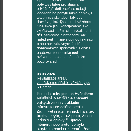
v předchozích letech nabízíme
pobytový tábor pro starší a
odvážnější děti, které se nebojí
vícedenního pobytu mimo domov, i
tzv. příměstský tábor, kdy děti
docházejí každý den na hvězdárnu.
Obě akce jsou koncipovány jako
vzdělávací, naším cílem však není
děti zahlcovat informacemi, ale
nabídnout jim smysluplnou rekreaci
plnou her, zábavných úkolů,
dobrovolných sportovních aktivit a
především odpočinku pod
hvězdnou oblohou při nočních
pozorováních.
03.03.2026
Revitalizace areálu
valašskomeziříčské hvězdárny po
60 letech
Poslední roky jsou na Hvězdárně
Valašské Meziříčí ve znamení
velkých změn v základní
infrastruktuře celého areálu.
Zatím většina změn probíhala tak
trochu skrytě, ať už proto, že se
jednalo o opravy či úpravy
interiérů nebo proto, že byla
skryta za hradbou stromů. První