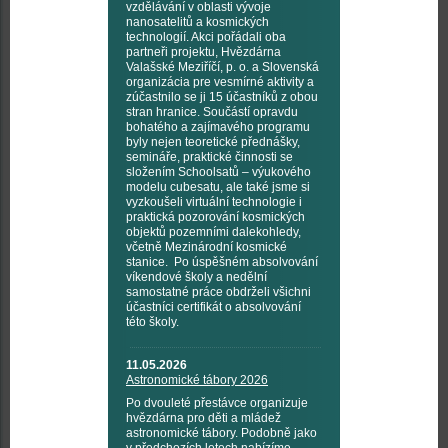
vzdělávání v oblasti vývoje
nanosatelitů a kosmických
technologií. Akci pořádali oba
partneři projektu, Hvězdárna
Valašské Meziříčí, p. o. a Slovenská
organizácia pre vesmírné aktivity a
zúčastnilo se ji 15 účastníků z obou
stran hranice. Součástí opravdu
bohatého a zajímavého programu
byly nejen teoretické přednášky,
semináře, praktické činnosti se
složením Schoolsatů – výukového
modelu cubesatu, ale také jsme si
vyzkoušeli virtuální technologie i
praktická pozorování kosmických
objektů pozemními dalekohledy,
včetně Mezinárodní kosmické
stanice. Po úspěšném absolvování
víkendové školy a nedělní
samostatné práce obdrželi všichni
účastníci certifikát o absolvování
této školy.
11.05.2026
Astronomické tábory 2026
Po dvouleté přestávce organizuje
hvězdárna pro děti a mládež
astronomické tábory. Podobně jako