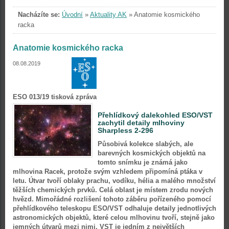
Nacházíte se:
Úvodní
»
Aktuality AK
»
Anatomie kosmického
racka
Anatomie kosmického racka
08.08.2019
ESO 013/19 tisková zpráva
Přehlídkový dalekohled ESO/VST
zachytil detaily mlhoviny
Sharpless 2-296
Působivá kolekce slabých, ale
barevných kosmických objektů na
tomto snímku je známá jako
mlhovina Racek, protože svým vzhledem připomíná ptáka v
letu. Útvar tvoří oblaky prachu, vodíku, hélia a malého množství
těžších chemických prvků. Celá oblast je místem zrodu nových
hvězd. Mimořádné rozlišení tohoto záběru pořízeného pomocí
přehlídkového teleskopu ESO/VST odhaluje detaily jednotlivých
astronomických objektů, které celou mlhovinu tvoří, stejně jako
jemných útvarů mezi nimi. VST je jedním z největších