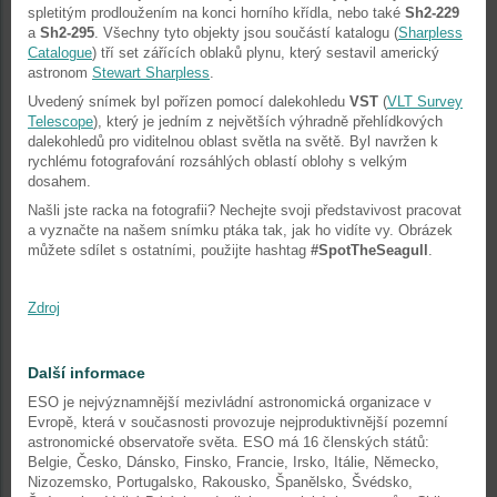
spletitým prodloužením na konci horního křídla, nebo také
Sh2-229
a
Sh2-295
. Všechny tyto objekty jsou součástí katalogu (
Sharpless
Catalogue
) tří set zářících oblaků plynu, který sestavil americký
astronom
Stewart Sharpless
.
Uvedený snímek byl pořízen pomocí dalekohledu
VST
(
VLT Survey
Telescope
), který je jedním z největších výhradně přehlídkových
dalekohledů pro viditelnou oblast světla na světě. Byl navržen k
rychlému fotografování rozsáhlých oblastí oblohy s velkým
dosahem.
Našli jste racka na fotografii? Nechejte svoji představivost pracovat
a vyznačte na našem snímku ptáka tak, jak ho vidíte vy. Obrázek
můžete sdílet s ostatními, použijte hashtag
#SpotTheSeagull
.
Zdroj
Další informace
ESO je nejvýznamnější mezivládní astronomická organizace v
Evropě, která v současnosti provozuje nejproduktivnější pozemní
astronomické observatoře světa. ESO má 16 členských států:
Belgie, Česko, Dánsko, Finsko, Francie, Irsko, Itálie, Německo,
Nizozemsko, Portugalsko, Rakousko, Španělsko, Švédsko,