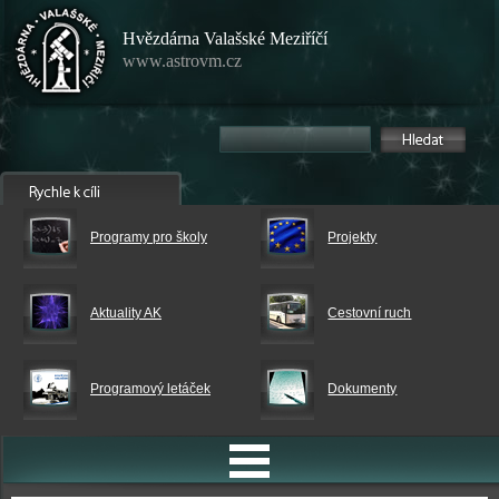
Hvězdárna Valašské Meziříčí
www.astrovm.cz
Programy pro školy
Projekty
Aktuality AK
Cestovní ruch
Programový letáček
Dokumenty