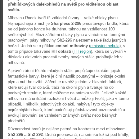
přehlídkových dalekohledů na světě pro viditelnou oblast
světla.
Mlhovinu Racek tvoří tři základní útvary – velké oblaky plynu.
Nejnápadnější z nich je
Sharpless 2-296
představující křídla, která
se od jednoho konce ke druhému táhnou na vzdálenost 100
světelných let. Mezi zářícími oblaky plynu a vlnícími se temnými
prachovými pásy mlhoviny Sh2-296 nalezneme také řadu jasných
hvězd. Jedná se o příklad
emisní mlhoviny
(
emission nebula
), v
tomto případě takzvané
HII oblasti
(
HII region
), která se vytváří v
důsledku aktivních procesů tvorby nových stálic probíhajících v
mlhovině.
A právě záření těchto mladých stálic propůjčuje oblakům jejich
fantastické barvy, které je činí natolik poutavými – ionizuje okolní
plyn a nutí ho svítit. Záření je rovněž jedním z hlavních faktorů,
které určují tvar oblaků, tlačí na okolní plyn a tvaruje ho do
podivných struktur, které můžeme na snímku vidět. Jelikož každá
mlhovina má unikátní rozložení hvězd a může ji tvořit, jako v tomto
případě, i několik jednotlivých oblaků, nabývají tyto objekty
nejrůznějších tvarů, které podněcují představivost pozorovatelů a
evokují srovnání se vzhledem známých zvířat nebo běžných
předmětů.
Různorodost tvarů je nejlépe patrná na kontrastu mezi mlhovinami
Sh2-296
a
Sh2-292
. Druhá jmenovaná, na snímku ležící pod křídly,