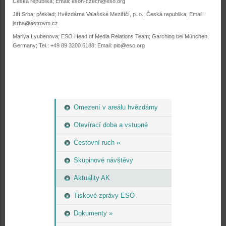
Česká republika; Email: eson-czech@eso.org
Jiří Srba; překlad; Hvězdárna Valašské Meziříčí, p. o., Česká republika; Email:
jsrba@astrovm.cz
Mariya Lyubenova; ESO Head of Media Relations Team; Garching bei München,
Germany; Tel.: +49 89 3200 6188; Email: pio@eso.org
Omezení v areálu hvězdárny
Otevírací doba a vstupné
Cestovní ruch »
Skupinové návštěvy
Aktuality AK
Tiskové zprávy ESO
Dokumenty »