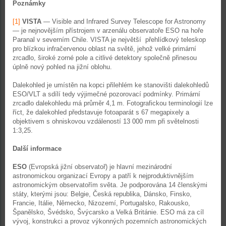
Poznámky
[1]
VISTA
― Visible and Infrared Survey Telescope for Astronomy
― je nejnovějším přístrojem v arzenálu observatoře ESO na hoře
Paranal v severním Chile. VISTA je největší přehlídkový teleskop
pro blízkou infračervenou oblast na světě, jehož velké primární
zrcadlo, široké zorné pole a citlivé detektory společně přinesou
úplně nový pohled na jižní oblohu.
Dalekohled je umístěn na kopci přilehlém ke stanovišti dalekohledů
ESO/VLT a sdílí tedy výjimečné pozorovací podmínky. Primární
zrcadlo dalekohledu má průměr 4,1 m. Fotografickou terminologií lze
říct, že dalekohled představuje fotoaparát s 67 megapixely a
objektivem s ohniskovou vzdáleností 13 000 mm při světelnosti
1:3,25.
Další informace
ESO
(Evropská jižní observatoř) je hlavní mezinárodní
astronomickou organizací Evropy a patří k nejproduktivnějším
astronomickým observatořím světa. Je podporována 14 členskými
státy, kterými jsou: Belgie, Česká republika, Dánsko, Finsko,
Francie, Itálie, Německo, Nizozemí, Portugalsko, Rakousko,
Španělsko, Švédsko, Švýcarsko a Velká Británie. ESO má za cíl
vývoj, konstrukci a provoz výkonných pozemních astronomických