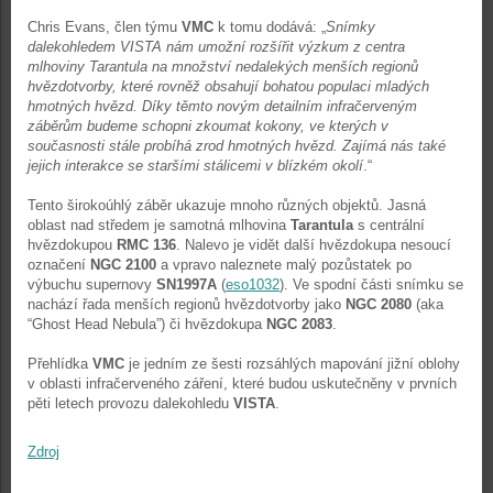
Chris Evans, člen týmu
VMC
k tomu dodává: „
Snímky
dalekohledem VISTA nám umožní rozšířit výzkum z centra
mlhoviny Tarantula na množství nedalekých menších regionů
hvězdotvorby, které rovněž obsahují bohatou populaci mladých
hmotných hvězd. Díky těmto novým detailním infračerveným
záběrům budeme schopni zkoumat kokony, ve kterých v
současnosti stále probíhá zrod hmotných hvězd. Zajímá nás také
jejich interakce se staršími stálicemi v blízkém okolí
.“
Tento širokoúhlý záběr ukazuje mnoho různých objektů. Jasná
oblast nad středem je samotná mlhovina
Tarantula
s centrální
hvězdokupou
RMC 136
. Nalevo je vidět další hvězdokupa nesoucí
označení
NGC 2100
a vpravo naleznete malý pozůstatek po
výbuchu supernovy
SN1997A
(
eso1032
). Ve spodní části snímku se
nachází řada menších regionů hvězdotvorby jako
NGC 2080
(aka
“Ghost Head Nebula”) či hvězdokupa
NGC 2083
.
Přehlídka
VMC
je jedním ze šesti rozsáhlých mapování jižní oblohy
v oblasti infračerveného záření, které budou uskutečněny v prvních
pěti letech provozu dalekohledu
VISTA
.
Zdroj