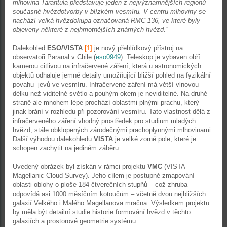
mlhovina Tarantula představuje jeden z nejvýznamnějších regionů
současné hvězdotvorby v blízkém vesmíru. V centru mlhoviny se
nachází velká hvězdokupa označovaná RMC 136, ve které byly
objeveny některé z nejhmotnějších známých hvězd.
“
Dalekohled
ESO/VISTA
[1]
je nový přehlídkový přístroj na
observatoři Paranal v Chile (
eso0949
). Teleskop je vybaven obří
kamerou citlivou na infračervené záření, která u astronomických
objektů odhaluje jemné detaily umožňující bližší pohled na fyzikální
povahu jevů ve vesmíru. Infračervené záření má větší vlnovou
délku než viditelné světlo a pouhým okem je neviditelné. Na druhé
straně ale mnohem lépe prochází oblastmi plnými prachu, který
jinak brání v rozhledu při pozorování vesmíru. Tato vlastnost dělá z
infračerveného záření vhodný prostředek pro studium mladých
hvězd, stále obklopených zárodečnými prachoplynnými mlhovinami.
Další výhodou dalekohledu
VISTA
je velké zorné pole, které je
schopen zachytit na jediném záběru.
Uvedený obrázek byl získán v rámci projektu
VMC
(VISTA
Magellanic Cloud Survey). Jeho cílem je postupné zmapování
oblasti oblohy o ploše 184 čtverečních stupňů – což zhruba
odpovídá asi 1000 měsíčním kotoučům – včetně dvou nejbližších
galaxií Velkého i Malého Magellanova mračna. Výsledkem projektu
by měla být detailní studie historie formování hvězd v těchto
galaxiích a prostorové geometrie systému.