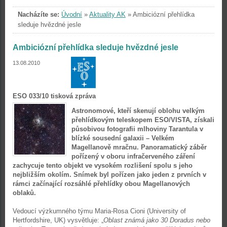
Nacházíte se:
Úvodní
»
Aktuality AK
»
Ambiciózní přehlídka
sleduje hvězdné jesle
Ambiciózní přehlídka sleduje hvězdné jesle
13.08.2010
ESO 033/10 tisková zpráva
Astronomové, kteří skenují oblohu velkým
přehlídkovým teleskopem ESO/VISTA, získali
působivou fotografii mlhoviny Tarantula v
blízké sousední galaxii – Velkém
Magellanově mračnu. Panoramatický záběr
pořízený v oboru infračerveného záření
zachycuje tento objekt ve vysokém rozlišení spolu s jeho
nejbližším okolím. Snímek byl pořízen jako jeden z prvních v
rámci začínající rozsáhlé přehlídky obou Magellanových
oblaků.
Vedoucí výzkumného týmu Maria-Rosa Cioni (University of
Hertfordshire, UK) vysvětluje: „
Oblast známá jako 30 Doradus nebo