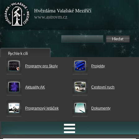
Hvězdárna Valašské Meziříčí
www.astrovm.cz
Programy pro školy
Projekty
Aktuality AK
Cestovní ruch
Programový letáček
Dokumenty