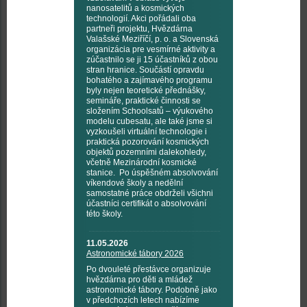
nanosatelitů a kosmických
technologií. Akci pořádali oba
partneři projektu, Hvězdárna
Valašské Meziříčí, p. o. a Slovenská
organizácia pre vesmírné aktivity a
zúčastnilo se ji 15 účastníků z obou
stran hranice. Součástí opravdu
bohatého a zajímavého programu
byly nejen teoretické přednášky,
semináře, praktické činnosti se
složením Schoolsatů – výukového
modelu cubesatu, ale také jsme si
vyzkoušeli virtuální technologie i
praktická pozorování kosmických
objektů pozemními dalekohledy,
včetně Mezinárodní kosmické
stanice. Po úspěšném absolvování
víkendové školy a nedělní
samostatné práce obdrželi všichni
účastníci certifikát o absolvování
této školy.
11.05.2026
Astronomické tábory 2026
Po dvouleté přestávce organizuje
hvězdárna pro děti a mládež
astronomické tábory. Podobně jako
v předchozích letech nabízíme