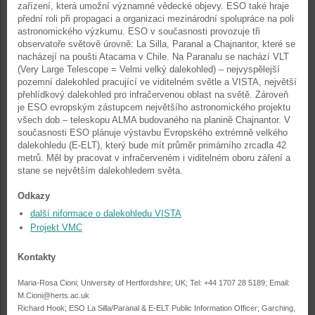
zařízení, která umožní významné vědecké objevy. ESO také hraje
přední roli při propagaci a organizaci mezinárodní spolupráce na poli
astronomického výzkumu. ESO v současnosti provozuje tři
observatoře světově úrovně: La Silla, Paranal a Chajnantor, které se
nacházejí na poušti Atacama v Chile. Na Paranalu se nachází VLT
(Very Large Telescope = Velmi velký dalekohled) – nejvyspělejší
pozemní dalekohled pracující ve viditelném světle a VISTA, největší
přehlídkový dalekohled pro infračervenou oblast na světě. Zároveň
je ESO evropským zástupcem největšího astronomického projektu
všech dob – teleskopu ALMA budovaného na planině Chajnantor. V
současnosti ESO plánuje výstavbu Evropského extrémně velkého
dalekohledu (E-ELT), který bude mít průměr primárního zrcadla 42
metrů. Měl by pracovat v infračerveném i viditelném oboru záření a
stane se největším dalekohledem světa.
Odkazy
další niformace o dalekohledu VISTA
Projekt VMC
Kontakty
Maria-Rosa Cioni; University of Hertfordshire; UK; Tel: +44 1707 28 5189; Email:
M.Cioni@herts.ac.uk
Richard Hook; ESO La Silla/Paranal & E-ELT Public Information Officer; Garching,