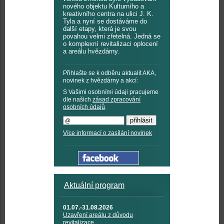
nového objektu Kulturního a
kreativního centra na ulici J. K.
Tyla a nyní se dostáváme do
další etapy, která je svou
povahou velmi zřetelná. Jedná se
o komplexní revitalizaci oplocení
a areálu hvězdárny.
Přihlašte se k odběru aktualit AKA,
novinek z hvězdárny a akcí:
S Vašimi osobními údaji pracujeme
dle našich
zásad zpracování
osobních údajů
.
Více informací o zasílání novinek
Aktuální program
01.07.-31.08.2026
Uzavření areálu z důvodu
revitalizace