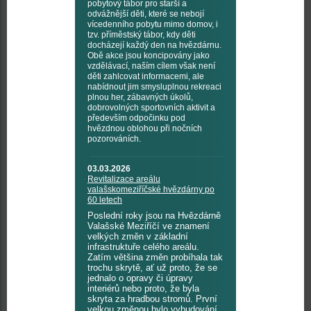
pobytový tábor pro starší a
odvážnější děti, které se nebojí
vícedenního pobytu mimo domov, i
tzv. příměstský tábor, kdy děti
docházejí každý den na hvězdárnu.
Obě akce jsou koncipovány jako
vzdělávací, naším cílem však není
děti zahlcovat informacemi, ale
nabídnout jim smysluplnou rekreaci
plnou her, zábavných úkolů,
dobrovolných sportovních aktivit a
především odpočinku pod
hvězdnou oblohou při nočních
pozorováních.
03.03.2026
Revitalizace areálu
valašskomeziříčské hvězdárny po
60 letech
Poslední roky jsou na Hvězdárně
Valašské Meziříčí ve znamení
velkých změn v základní
infrastruktuře celého areálu.
Zatím většina změn probíhala tak
trochu skrytě, ať už proto, že se
jednalo o opravy či úpravy
interiérů nebo proto, že byla
skryta za hradbou stromů. První
velkou změnou bylo vybudování