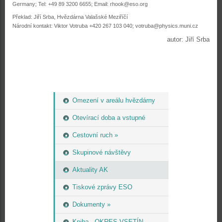
Germany; Tel: +49 89 3200 6655; Email: rhook@eso.org
Překlad: Jiří Srba, Hvězdárna Valašské Meziříčí
Národní kontakt: Viktor Votruba +420 267 103 040; votruba@physics.muni.cz
autor: Jiří Srba
Omezení v areálu hvězdárny
Otevírací doba a vstupné
Cestovní ruch »
Skupinové návštěvy
Aktuality AK
Tiskové zprávy ESO
Dokumenty »
Kniha - OKRES VSETÍN