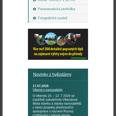
Panoramatická prohlídka
Fotografická soutež
Novinky z hvězdárny
17.07.2026
Víkend s nanosatelity
O víkendu 10. – 12. 7 2026 se
úspěšně uskutečnila Víkendová
škola návrhu a stavby nanosatelitů
v rámci projektu přeshraniční
spolupráce s názvem Rozvoj
vzdělávání v oblasti vývoje