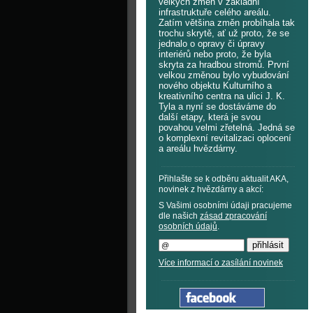
velkých změn v základní
infrastruktuře celého areálu.
Zatím většina změn probíhala tak
trochu skrytě, ať už proto, že se
jednalo o opravy či úpravy
interiérů nebo proto, že byla
skryta za hradbou stromů. První
velkou změnou bylo vybudování
nového objektu Kulturního a
kreativního centra na ulici J. K.
Tyla a nyní se dostáváme do
další etapy, která je svou
povahou velmi zřetelná. Jedná se
o komplexní revitalizaci oplocení
a areálu hvězdárny.
Přihlašte se k odběru aktualit AKA,
novinek z hvězdárny a akcí:
S Vašimi osobními údaji pracujeme
dle našich
zásad zpracování
osobních údajů
.
Více informací o zasílání novinek