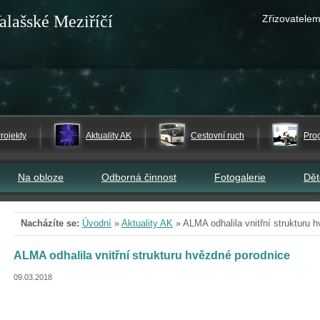
alašské Meziříčí
Zřizovatelem
rojekty
Aktuality AK
Cestovní ruch
Pro
Na obloze
Odborná činnost
Fotogalerie
Dě
Nacházíte se:
Úvodní
»
Aktuality AK
»
ALMA odhalila vnitřní strukturu 
ALMA odhalila vnitřní strukturu hvězdné porodnice
09.03.2018