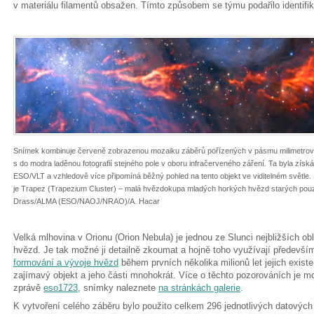
v materiálu filamentů obsažen. Tímto způsobem se týmu podařilo identifi
Snímek kombinuje červeně zobrazenou mozaiku záběrů pořízených v pásmu milimetro
s do modra laděnou fotografií stejného pole v oboru infračerveného záření. Ta byla zís
ESO/VLT a vzhledově více připomíná běžný pohled na tento objekt ve viditelném světle
je Trapez (Trapezium Cluster) – malá hvězdokupa mladých horkých hvězd starých pouze 
Drass/ALMA (ESO/NAOJ/NRAO)/A. Hacar
Velká mlhovina v Orionu (Orion Nebula) je jednou ze Slunci nejbližších ob
hvězd. Je tak možné ji detailně zkoumat a hojně toho využívají předevš
formování a vývoje hvězd
během prvních několika milionů let jejich exis
zajímavý objekt a jeho části mnohokrát. Více o těchto pozorováních je m
zprávě
eso1723
, snímky naleznete
na stránkách galerie
.
K vytvoření celého záběru bylo použito celkem 296 jednotlivých datovýc