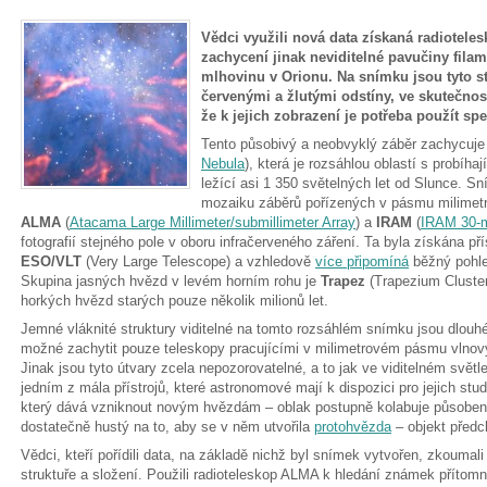
Vědci využili nová data získaná radiotele
zachycení jinak neviditelné pavučiny filam
mlhovinu v Orionu. Na snímku jsou tyto s
červenými a žlutými odstíny, ve skutečnost
že k jejich zobrazení je potřeba použít spe
Tento působivý a neobvyklý záběr zachycuje
Nebula
), která je rozsáhlou oblastí s probíh
ležící asi 1 350 světelných let od Slunce. 
mozaiku záběrů pořízených v pásmu milimetr
ALMA
(
Atacama Large Millimeter/submillimeter Array
) a
IRAM
(
IRAM 30-m
fotografií stejného pole v oboru infračerveného záření. Ta byla získána př
ESO/VLT
(Very Large Telescope) a vzhledově
více připomíná
běžný pohled
Skupina jasných hvězd v levém horním rohu je
Trapez
(Trapezium Cluste
horkých hvězd starých pouze několik milionů let.
Jemné vláknité struktury viditelné na tomto rozsáhlém snímku jsou dlouhé
možné zachytit pouze teleskopy pracujícími v milimetrovém pásmu vlnov
Jinak jsou tyto útvary zcela nepozorovatelné, a to jak ve viditelném světl
jedním z mála přístrojů, které astronomové mají k dispozici pro jejich stu
který dává vzniknout novým hvězdám – oblak postupně kolabuje působení
dostatečně hustý na to, aby se v něm utvořila
protohvězda
– objekt předc
Vědci, kteří pořídili data, na základě nichž byl snímek vytvořen, zkoumali 
struktuře a složení. Použili radioteleskop ALMA k hledání známek přítomn