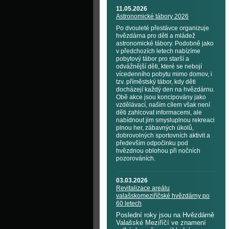
11.05.2026
Astronomické tábory 2026
Po dvouleté přestávce organizuje
hvězdárna pro děti a mládež
astronomické tábory. Podobně jako
v předchozích letech nabízíme
pobytový tábor pro starší a
odvážnější děti, které se nebojí
vícedenního pobytu mimo domov, i
tzv. příměstský tábor, kdy děti
docházejí každý den na hvězdárnu.
Obě akce jsou koncipovány jako
vzdělávací, naším cílem však není
děti zahlcovat informacemi, ale
nabídnout jim smysluplnou rekreaci
plnou her, zábavných úkolů,
dobrovolných sportovních aktivit a
především odpočinku pod
hvězdnou oblohou při nočních
pozorováních.
03.03.2026
Revitalizace areálu
valašskomeziříčské hvězdárny po
60 letech
Poslední roky jsou na Hvězdárně
Valašské Meziříčí ve znamení