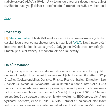
radioteleskopů ALMA a IRAM. Díky tomu jde o jednu z dosud nejrozsáhle
rozlišením zachycují oblast s probíhajícím formováním hvězd v oboru mi
Zdroj
Poznámky
[1]
Starší mozaiky
oblastí Velké mlhoviny v Orionu na milimetrových vln
dalekohledů s jednou parabolou, jako je například
APEX
. Nová pozorován
interferometrii ke kombinaci signálů z řady jednotlivých antén umístěnýc
umožňuje získat záběry s mnohem jemnějšími detaily.
Další informace
ESO je nejvýznamnější mezivládní astronomická organizace Evropy, která
nejproduktivnějších pozemních astronomických observatoří světa. ESO p
Brazílie, Česká republika, Dánsko, Finsko, Francie, Itálie, Německo, Ni
Španělsko, Švédsko, Švýcarsko, Velká Británie a hostící stát Chile. ES
zaměřený na návrh, konstrukci a provoz výkonných pozemních pozorova
astronomům dosáhnout významných vědeckých objevů. ESO také hraje ved
celosvětové spolupráce v astronomickém výzkumu. ESO provozuje tři uni
významu nacházející se v Chile: La Silla, Paranal a Chajnantor. Na Observ
astronomické observatoři světa pro viditelnou oblast, pracuje Velmi velký