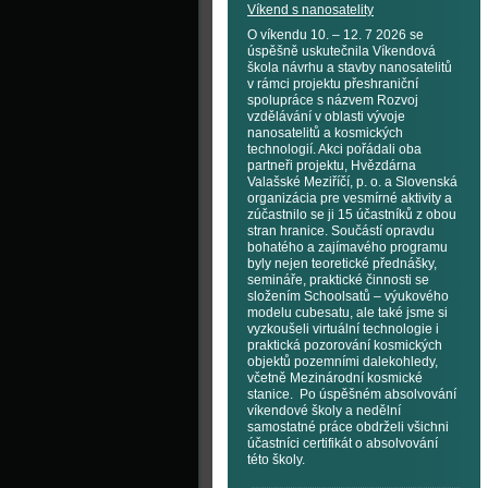
Víkend s nanosatelity
O víkendu 10. – 12. 7 2026 se
úspěšně uskutečnila Víkendová
škola návrhu a stavby nanosatelitů
v rámci projektu přeshraniční
spolupráce s názvem Rozvoj
vzdělávání v oblasti vývoje
nanosatelitů a kosmických
technologií. Akci pořádali oba
partneři projektu, Hvězdárna
Valašské Meziříčí, p. o. a Slovenská
organizácia pre vesmírné aktivity a
zúčastnilo se ji 15 účastníků z obou
stran hranice. Součástí opravdu
bohatého a zajímavého programu
byly nejen teoretické přednášky,
semináře, praktické činnosti se
složením Schoolsatů – výukového
modelu cubesatu, ale také jsme si
vyzkoušeli virtuální technologie i
praktická pozorování kosmických
objektů pozemními dalekohledy,
včetně Mezinárodní kosmické
stanice. Po úspěšném absolvování
víkendové školy a nedělní
samostatné práce obdrželi všichni
účastníci certifikát o absolvování
této školy.