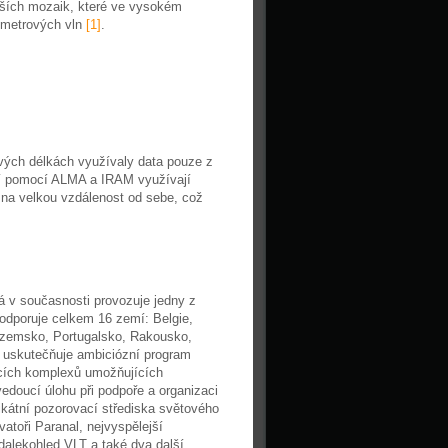
jších mozaik, které ve vysokém
limetrových vln
[1]
.
ových délkách využívaly data pouze z
í pomocí ALMA a IRAM využívají
h na velkou vzdálenost od sebe, což
 v současnosti provozuje jedny z
odporuje celkem 16 zemí: Belgie,
zozemsko, Portugalsko, Rakousko,
O uskutečňuje ambiciózní program
cích komplexů umožňujících
oucí úlohu při podpoře a organizaci
kátní pozorovací střediska světového
atoři Paranal, nejvyspělejší
 dalekohled VLT a také dva další