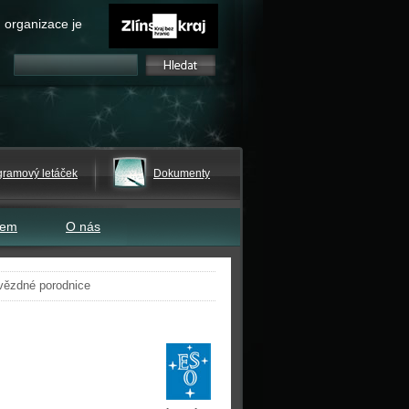
 organizace je
gramový letáček
Dokumenty
tem
O nás
hvězdné porodnice