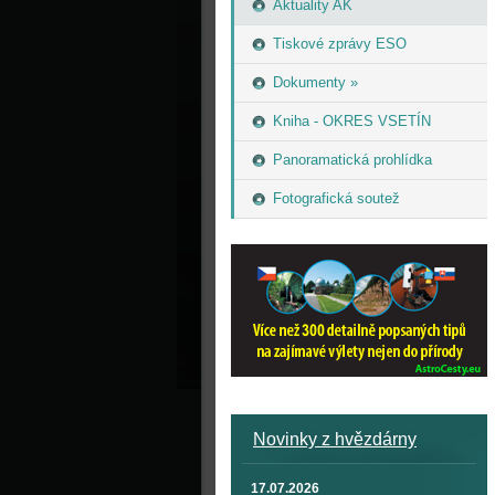
Aktuality AK
Tiskové zprávy ESO
Dokumenty »
Kniha - OKRES VSETÍN
Panoramatická prohlídka
Fotografická soutež
Novinky z hvězdárny
17.07.2026