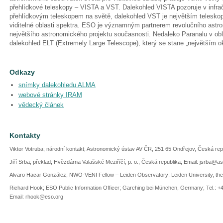
přehlídkové teleskopy – VISTA a VST. Dalekohled VISTA pozoruje v infrač
přehlídkovým teleskopem na světě, dalekohled VST je největším telesko
viditelné oblasti spektra. ESO je významným partnerem revolučního ast
největšího astronomického projektu současnosti. Nedaleko Paranalu v o
dalekohled ELT (Extremely Large Telescope), který se stane „největším 
Odkazy
snímky dalekohledu ALMA
webové stránky IRAM
vědecký článek
Kontakty
Viktor Votruba; národní kontakt; Astronomický ústav AV ČR, 251 65 Ondřejov, Česká re
Jiří Srba; překlad; Hvězdárna Valašské Meziříčí, p. o., Česká republika; Email: jsrba@a
Alvaro Hacar González; NWO-VENI Fellow – Leiden Observatory; Leiden University, the 
Richard Hook; ESO Public Information Officer; Garching bei München, Germany; Tel.: +
Email: rhook@eso.org