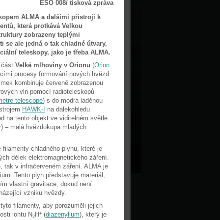
ESO 008/ tisková zpráva
skopem ALMA a dalšími přístroji k
entů, která protkává Velkou
truktury zobrazeny teplými
i se ale jedná o tak chladné útvary,
ciální teleskopy, jako je třeba ALMA.
 část
Velké mlhoviny v Orionu
(
Orion
ajícími procesy formování nových hvězd
Snímek kombinuje červeně zobrazenou
ových vln pomocí radioteleskopů
etre telescope
) s do modra laděnou
ístrojem
HAWK-I
na dalekohledu
 na tento objekt ve viditelném světle.
r) – malá hvězdokupa mladých
 filamenty chladného plynu, které je
ých délek elektromagnetického záření.
e, tak v infračerveném záření. ALMA je
dium. Tento plyn představuje materiál,
m vlastní gravitace, dokud není
házející vzniku hvězdy.
tyto filamenty, aby porozuměli jejich
osti iontu N
H
(
diazenylium
), který je
+
2