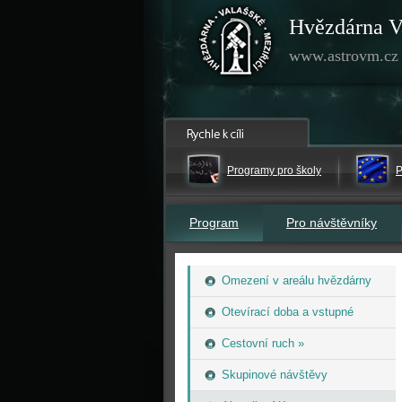
Hvězdárna V
www.astrovm.cz
Programy pro školy
P
Program
Pro návštěvníky
Omezení v areálu hvězdárny
Otevírací doba a vstupné
Cestovní ruch »
Skupinové návštěvy