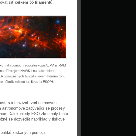
kovat síť
celkem 55 filamentů
.
vých vln pomocí radioteleskopů ALMA a IRAM
kána přístrojem HAWK-I na dalekohledu
. Skupina jasných hvězd v levém horním rohu
několik milionů let.
Kredit:
ESO/H.
lastí s intenzivní tvorbou nových
ím astronomové zabývající se procesy
tence. Dalekohledy ESO zkoumaly tento
ožné se dozvědět například v tiskové
h balíků získaných pomocí