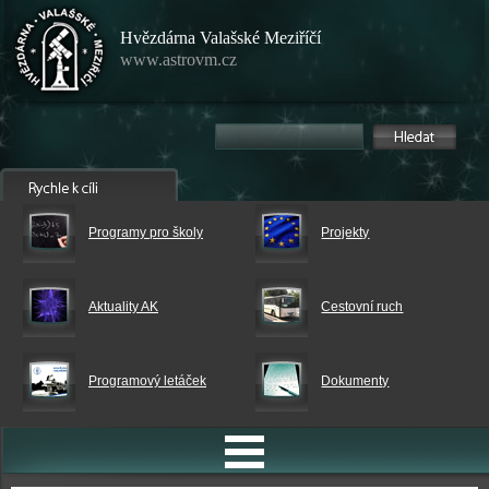
Hvězdárna Valašské Meziříčí
www.astrovm.cz
Programy pro školy
Projekty
Aktuality AK
Cestovní ruch
Programový letáček
Dokumenty