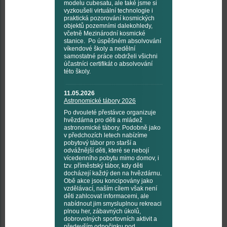
modelu cubesatu, ale také jsme si
vyzkoušeli virtuální technologie i
praktická pozorování kosmických
objektů pozemními dalekohledy,
včetně Mezinárodní kosmické
stanice. Po úspěšném absolvování
víkendové školy a nedělní
samostatné práce obdrželi všichni
účastníci certifikát o absolvování
této školy.
11.05.2026
Astronomické tábory 2026
Po dvouleté přestávce organizuje
hvězdárna pro děti a mládež
astronomické tábory. Podobně jako
v předchozích letech nabízíme
pobytový tábor pro starší a
odvážnější děti, které se nebojí
vícedenního pobytu mimo domov, i
tzv. příměstský tábor, kdy děti
docházejí každý den na hvězdárnu.
Obě akce jsou koncipovány jako
vzdělávací, naším cílem však není
děti zahlcovat informacemi, ale
nabídnout jim smysluplnou rekreaci
plnou her, zábavných úkolů,
dobrovolných sportovních aktivit a
především odpočinku pod