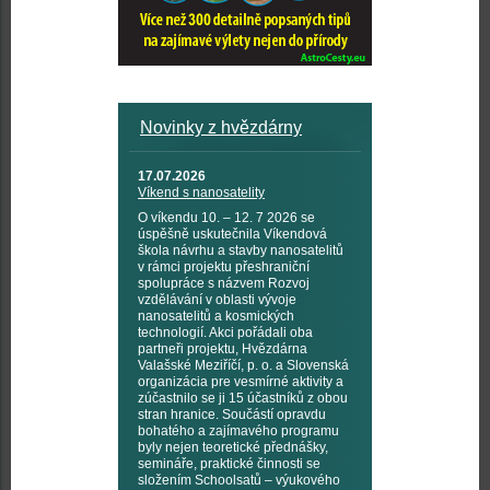
Novinky z hvězdárny
17.07.2026
Víkend s nanosatelity
O víkendu 10. – 12. 7 2026 se
úspěšně uskutečnila Víkendová
škola návrhu a stavby nanosatelitů
v rámci projektu přeshraniční
spolupráce s názvem Rozvoj
vzdělávání v oblasti vývoje
nanosatelitů a kosmických
technologií. Akci pořádali oba
partneři projektu, Hvězdárna
Valašské Meziříčí, p. o. a Slovenská
organizácia pre vesmírné aktivity a
zúčastnilo se ji 15 účastníků z obou
stran hranice. Součástí opravdu
bohatého a zajímavého programu
byly nejen teoretické přednášky,
semináře, praktické činnosti se
složením Schoolsatů – výukového