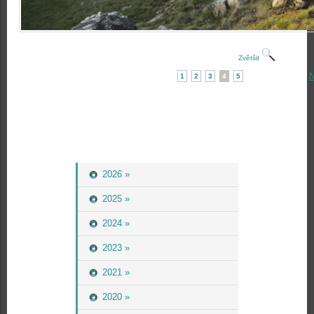
Zvětšit
N
1
2
3
4
5
2026 »
2025 »
2024 »
2023 »
2021 »
2020 »