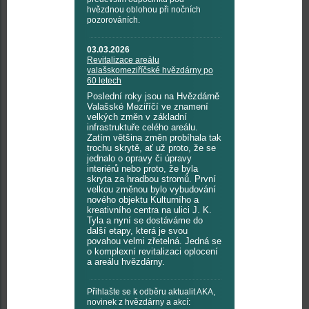
hvězdnou oblohou při nočních
pozorováních.
03.03.2026
Revitalizace areálu
valašskomeziříčské hvězdárny po
60 letech
Poslední roky jsou na Hvězdárně
Valašské Meziříčí ve znamení
velkých změn v základní
infrastruktuře celého areálu.
Zatím většina změn probíhala tak
trochu skrytě, ať už proto, že se
jednalo o opravy či úpravy
interiérů nebo proto, že byla
skryta za hradbou stromů. První
velkou změnou bylo vybudování
nového objektu Kulturního a
kreativního centra na ulici J. K.
Tyla a nyní se dostáváme do
další etapy, která je svou
povahou velmi zřetelná. Jedná se
o komplexní revitalizaci oplocení
a areálu hvězdárny.
Přihlašte se k odběru aktualit AKA,
novinek z hvězdárny a akcí: