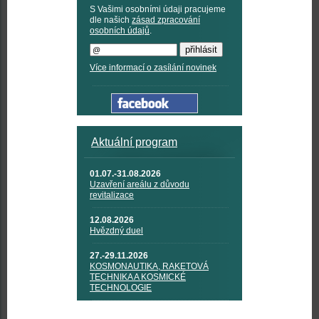
S Vašimi osobními údaji pracujeme
dle našich
zásad zpracování
osobních údajů
.
Více informací o zasílání novinek
Aktuální program
01.07.-31.08.2026
Uzavření areálu z důvodu
revitalizace
12.08.2026
Hvězdný duel
27.-29.11.2026
KOSMONAUTIKA, RAKETOVÁ
TECHNIKA A KOSMICKÉ
TECHNOLOGIE