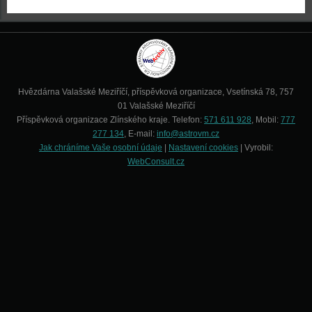
Hvězdárna Valašské Meziříčí, příspěvková organizace, Vsetínská 78, 757
01 Valašské Meziříčí
Příspěvková organizace Zlínského kraje. Telefon:
571 611 928
, Mobil:
777
277 134
, E-mail:
info@astrovm.cz
Jak chráníme Vaše osobní údaje
|
Nastavení cookies
| Vyrobil:
WebConsult.cz