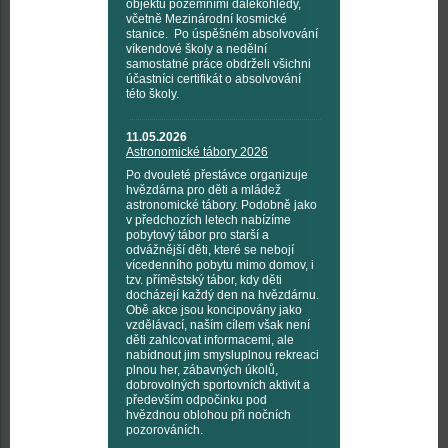
objektů pozemními dalekohledy,
včetně Mezinárodní kosmické
stanice. Po úspěšném absolvování
víkendové školy a nedělní
samostatné práce obdrželi všichni
účastníci certifikát o absolvování
této školy.
11.05.2026
Astronomické tábory 2026
Po dvouleté přestávce organizuje
hvězdárna pro děti a mládež
astronomické tábory. Podobně jako
v předchozích letech nabízíme
pobytový tábor pro starší a
odvážnější děti, které se nebojí
vícedenního pobytu mimo domov, i
tzv. příměstský tábor, kdy děti
docházejí každý den na hvězdárnu.
Obě akce jsou koncipovány jako
vzdělávací, naším cílem však není
děti zahlcovat informacemi, ale
nabídnout jim smysluplnou rekreaci
plnou her, zábavných úkolů,
dobrovolných sportovních aktivit a
především odpočinku pod
hvězdnou oblohou při nočních
pozorováních.