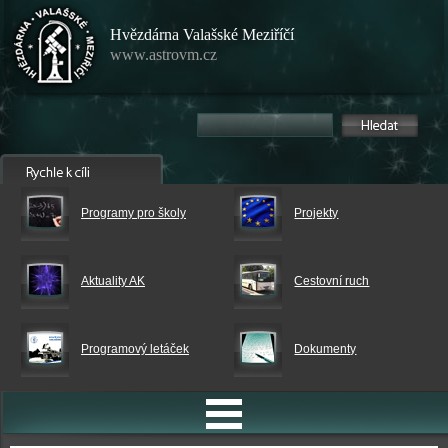
Hvězdárna Valašské Meziříčí
www.astrovm.cz
Programy pro školy
Projekty
Aktuality AK
Cestovní ruch
Programový letáček
Dokumenty