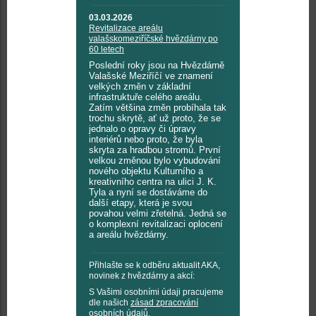
03.03.2026
Revitalizace areálu
valašskomeziříčské hvězdárny po
60 letech
Poslední roky jsou na Hvězdárně
Valašské Meziříčí ve znamení
velkých změn v základní
infrastruktuře celého areálu.
Zatím většina změn probíhala tak
trochu skrytě, ať už proto, že se
jednalo o opravy či úpravy
interiérů nebo proto, že byla
skryta za hradbou stromů. První
velkou změnou bylo vybudování
nového objektu Kulturního a
kreativního centra na ulici J. K.
Tyla a nyní se dostáváme do
další etapy, která je svou
povahou velmi zřetelná. Jedná se
o komplexní revitalizaci oplocení
a areálu hvězdárny.
Přihlašte se k odběru aktualit AKA,
novinek z hvězdárny a akcí:
S Vašimi osobními údaji pracujeme
dle našich
zásad zpracování
osobních údajů
.