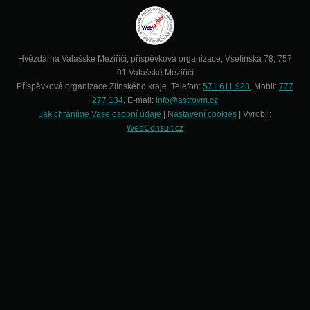
Hvězdárna Valašské Meziříčí, příspěvková organizace, Vsetínská 78, 757
01 Valašské Meziříčí
Příspěvková organizace Zlínského kraje. Telefon:
571 611 928
, Mobil:
777
277 134
, E-mail:
info@astrovm.cz
Jak chráníme Vaše osobní údaje
|
Nastavení cookies
| Vyrobil:
WebConsult.cz