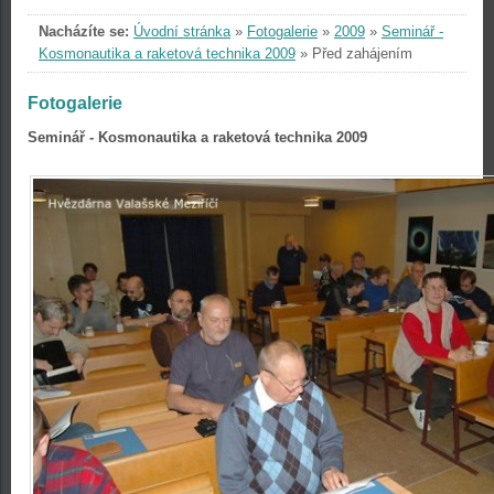
Nacházíte se:
Úvodní stránka
»
Fotogalerie
»
2009
»
Seminář -
Kosmonautika a raketová technika 2009
»
Před zahájením
Fotogalerie
Seminář - Kosmonautika a raketová technika 2009