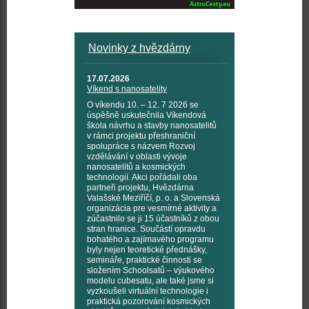
Novinky z hvězdárny
17.07.2026
Víkend s nanosatelity
O víkendu 10. – 12. 7 2026 se
úspěšně uskutečnila Víkendová
škola návrhu a stavby nanosatelitů
v rámci projektu přeshraniční
spolupráce s názvem Rozvoj
vzdělávání v oblasti vývoje
nanosatelitů a kosmických
technologií. Akci pořádali oba
partneři projektu, Hvězdárna
Valašské Meziříčí, p. o. a Slovenská
organizácia pre vesmírné aktivity a
zúčastnilo se ji 15 účastníků z obou
stran hranice. Součástí opravdu
bohatého a zajímavého programu
byly nejen teoretické přednášky,
semináře, praktické činnosti se
složením Schoolsatů – výukového
modelu cubesatu, ale také jsme si
vyzkoušeli virtuální technologie i
praktická pozorování kosmických