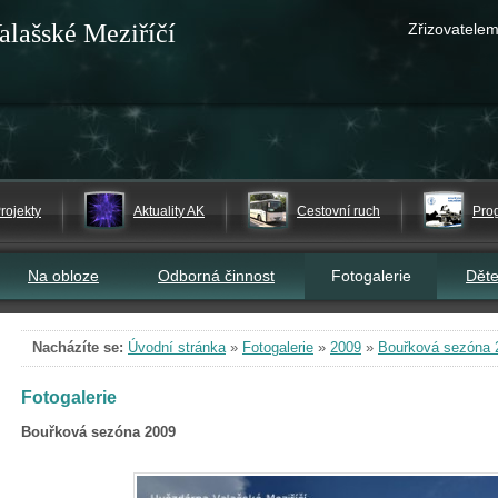
alašské Meziříčí
Zřizovatelem
rojekty
Aktuality AK
Cestovní ruch
Pro
Na obloze
Odborná činnost
Fotogalerie
Dět
Nacházíte se:
Úvodní stránka
»
Fotogalerie
»
2009
»
Bouřková sezóna 
Fotogalerie
Bouřková sezóna 2009