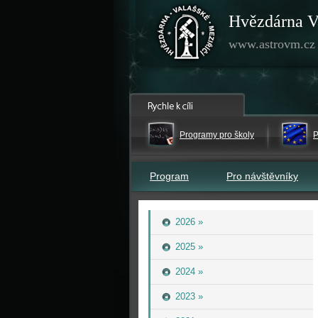
Hvězdárna V
www.astrovm.cz
Programy pro školy
P
Program
Pro návštěvníky
2026 »
2025 »
2024 »
2023 »