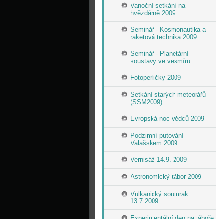
Vanoční setkání na
hvězdárně 2009
Seminář - Kosmonautika a
raketová technika 2009
Seminář - Planetární
soustavy ve vesmíru
Fotoperličky 2009
Setkání starých meteorářů
(SSM2009)
Evropská noc vědců 2009
Podzimní putování
Valašskem 2009
Vernisáž 14.9. 2009
Astronomický tábor 2009
Vulkanický soumrak
13.7.2009
Experimentální den na táboře