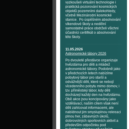
vyzkoušeli virtuální technologie i
praktická pozorování kosmických
objektů pozemními dalekohledy,
včetně Mezinárodní kosmické
stanice. Po úspěšném absolvování
víkendové školy a nedělní
samostatné práce obdrželi všichni
účastníci certifikát o absolvování
této školy.
11.05.2026
Astronomické tábory 2026
Po dvouleté přestávce organizuje
hvězdárna pro děti a mládež
astronomické tábory. Podobně jako
v předchozích letech nabízíme
pobytový tábor pro starší a
odvážnější děti, které se nebojí
vícedenního pobytu mimo domov, i
tzv. příměstský tábor, kdy děti
docházejí každý den na hvězdárnu.
Obě akce jsou koncipovány jako
vzdělávací, naším cílem však není
děti zahlcovat informacemi, ale
nabídnout jim smysluplnou rekreaci
plnou her, zábavných úkolů,
dobrovolných sportovních aktivit a
především odpočinku pod