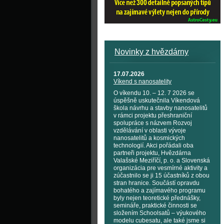
Novinky z hvězdárny
17.07.2026
Víkend s nanosatelity
O víkendu 10. – 12. 7 2026 se
úspěšně uskutečnila Víkendová
škola návrhu a stavby nanosatelitů
v rámci projektu přeshraniční
spolupráce s názvem Rozvoj
vzdělávání v oblasti vývoje
nanosatelitů a kosmických
technologií. Akci pořádali oba
partneři projektu, Hvězdárna
Valašské Meziříčí, p. o. a Slovenská
organizácia pre vesmírné aktivity a
zúčastnilo se ji 15 účastníků z obou
stran hranice. Součástí opravdu
bohatého a zajímavého programu
byly nejen teoretické přednášky,
semináře, praktické činnosti se
složením Schoolsatů – výukového
modelu cubesatu, ale také jsme si