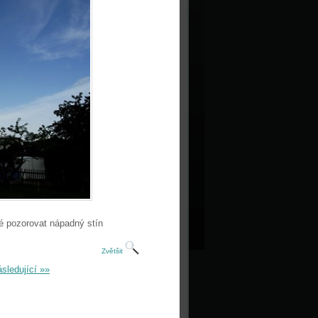
é pozorovat nápadný stín
Zvětšit
sledující »»