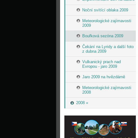
Noční svítící oblaka 2009
Meteorologické zajímavosti
2009
Bouřková sezóna 2009
Čekání na Lyridy a další foto
z dubna 2009
Vulkanický prach nad
Evropou - jaro 2009
Jaro 2009 na hvězdárně
Meteorologické zajímavosti
2008
2008 »