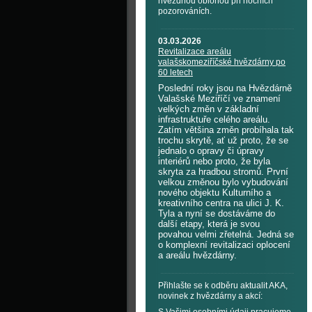
hvězdnou oblohou při nočních
pozorováních.
03.03.2026
Revitalizace areálu
valašskomeziříčské hvězdárny po
60 letech
Poslední roky jsou na Hvězdárně
Valašské Meziříčí ve znamení
velkých změn v základní
infrastruktuře celého areálu.
Zatím většina změn probíhala tak
trochu skrytě, ať už proto, že se
jednalo o opravy či úpravy
interiérů nebo proto, že byla
skryta za hradbou stromů. První
velkou změnou bylo vybudování
nového objektu Kulturního a
kreativního centra na ulici J. K.
Tyla a nyní se dostáváme do
další etapy, která je svou
povahou velmi zřetelná. Jedná se
o komplexní revitalizaci oplocení
a areálu hvězdárny.
Přihlašte se k odběru aktualit AKA,
novinek z hvězdárny a akcí: