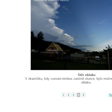
Stín oblaku
V okamžiku, kdy cumulo-nimbus zastínil slunce, bylo možn
oblaku.
Ná
1
2
3
4
5