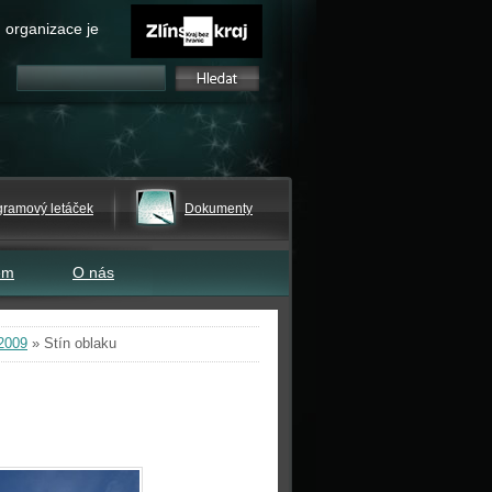
 organizace je
gramový letáček
Dokumenty
em
O nás
2009
»
Stín oblaku