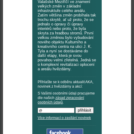
Valašské Meziříčí ve znamení
velkých změn v základní
infrastruktuře celého areálu.
Zatím většina změn probíhala tak
trochu skrytě, ať už proto, že se
jednalo o opravy či úpravy
interiérů nebo proto, že byla
skryta za hradbou stromů. První
velkou změnou bylo vybudování
nového objektu Kulturního a
kreativního centra na ulici J. K.
Tyla a nyní se dostáváme do
další etapy, která je svou
povahou velmi zřetelná. Jedná se
o komplexní revitalizaci oplocení
a areálu hvězdárny.
Přihlašte se k odběru aktualit AKA,
novinek z hvězdárny a akcí:
S Vašimi osobními údaji pracujeme
dle našich
zásad zpracování
osobních údajů
.
Více informací o zasílání novinek