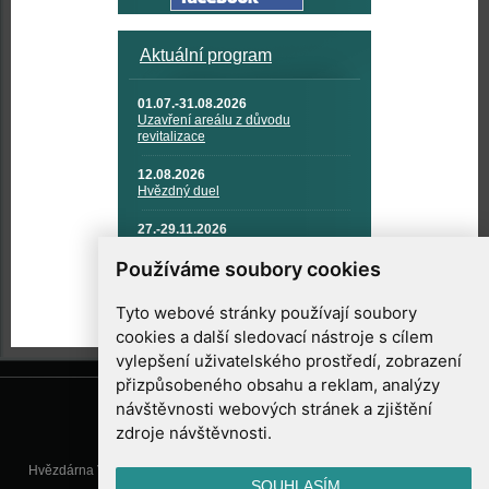
Aktuální program
01.07.-31.08.2026
Uzavření areálu z důvodu
revitalizace
12.08.2026
Hvězdný duel
27.-29.11.2026
KOSMONAUTIKA, RAKETOVÁ
TECHNIKA A KOSMICKÉ
Používáme soubory cookies
TECHNOLOGIE
Tyto webové stránky používají soubory
cookies a další sledovací nástroje s cílem
vylepšení uživatelského prostředí, zobrazení
přizpůsobeného obsahu a reklam, analýzy
návštěvnosti webových stránek a zjištění
zdroje návštěvnosti.
Hvězdárna Valašské Meziříčí, příspěvková organizace, Vsetínská 78, 757
SOUHLASÍM