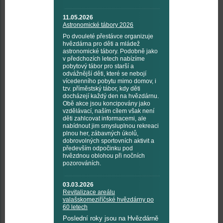
11.05.2026
Astronomické tábory 2026
Po dvouleté přestávce organizuje
hvězdárna pro děti a mládež
astronomické tábory. Podobně jako
v předchozích letech nabízíme
pobytový tábor pro starší a
odvážnější děti, které se nebojí
vícedenního pobytu mimo domov, i
tzv. příměstský tábor, kdy děti
docházejí každý den na hvězdárnu.
Obě akce jsou koncipovány jako
vzdělávací, naším cílem však není
děti zahlcovat informacemi, ale
nabídnout jim smysluplnou rekreaci
plnou her, zábavných úkolů,
dobrovolných sportovních aktivit a
především odpočinku pod
hvězdnou oblohou při nočních
pozorováních.
03.03.2026
Revitalizace areálu
valašskomeziříčské hvězdárny po
60 letech
Poslední roky jsou na Hvězdárně