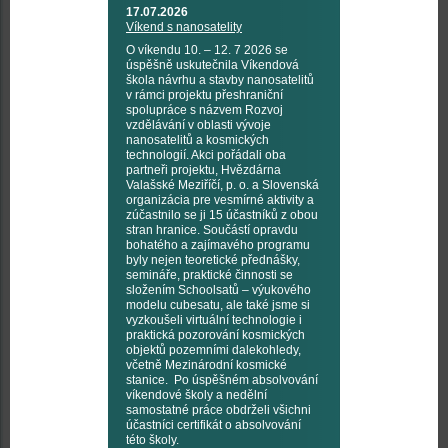
17.07.2026
Víkend s nanosatelity
O víkendu 10. – 12. 7 2026 se
úspěšně uskutečnila Víkendová
škola návrhu a stavby nanosatelitů
v rámci projektu přeshraniční
spolupráce s názvem Rozvoj
vzdělávání v oblasti vývoje
nanosatelitů a kosmických
technologií. Akci pořádali oba
partneři projektu, Hvězdárna
Valašské Meziříčí, p. o. a Slovenská
organizácia pre vesmírné aktivity a
zúčastnilo se ji 15 účastníků z obou
stran hranice. Součástí opravdu
bohatého a zajímavého programu
byly nejen teoretické přednášky,
semináře, praktické činnosti se
složením Schoolsatů – výukového
modelu cubesatu, ale také jsme si
vyzkoušeli virtuální technologie i
praktická pozorování kosmických
objektů pozemními dalekohledy,
včetně Mezinárodní kosmické
stanice. Po úspěšném absolvování
víkendové školy a nedělní
samostatné práce obdrželi všichni
účastníci certifikát o absolvování
této školy.