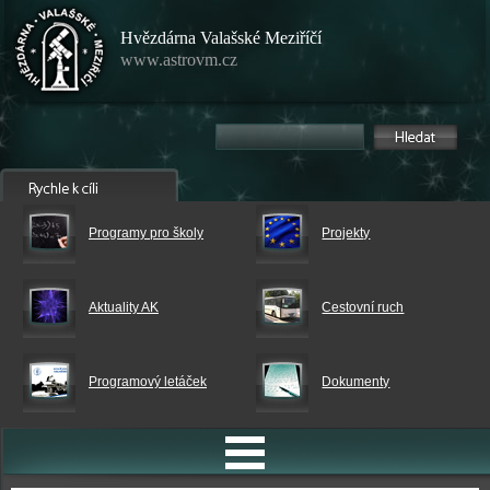
Hvězdárna Valašské Meziříčí
www.astrovm.cz
Programy pro školy
Projekty
Aktuality AK
Cestovní ruch
Programový letáček
Dokumenty