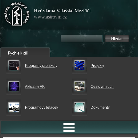
Hvězdárna Valašské Meziříčí
www.astrovm.cz
Programy pro školy
Projekty
Aktuality AK
Cestovní ruch
Programový letáček
Dokumenty