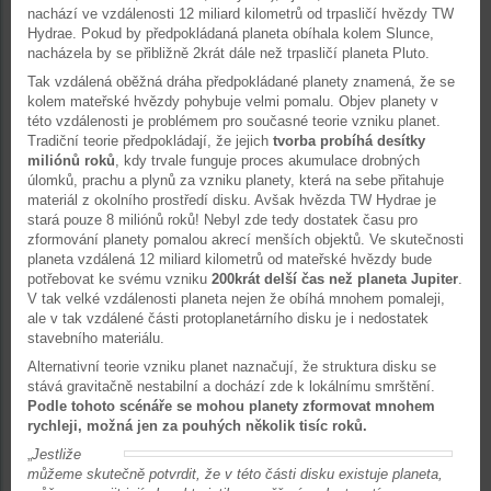
nachází ve vzdálenosti 12 miliard kilometrů od trpasličí hvězdy TW
Hydrae. Pokud by předpokládaná planeta obíhala kolem Slunce,
nacházela by se přibližně 2krát dále než trpasličí planeta Pluto.
Tak vzdálená oběžná dráha předpokládané planety znamená, že se
kolem mateřské hvězdy pohybuje velmi pomalu. Objev planety v
této vzdálenosti je problémem pro současné teorie vzniku planet.
Tradiční teorie předpokládají, že jejich
tvorba probíhá desítky
miliónů roků
, kdy trvale funguje proces akumulace drobných
úlomků, prachu a plynů za vzniku planety, která na sebe přitahuje
materiál z okolního prostředí disku. Avšak hvězda TW Hydrae je
stará pouze 8 miliónů roků! Nebyl zde tedy dostatek času pro
zformování planety pomalou akrecí menších objektů. Ve skutečnosti
planeta vzdálená 12 miliard kilometrů od mateřské hvězdy bude
potřebovat ke svému vzniku
200krát delší čas než planeta Jupiter
.
V tak velké vzdálenosti planeta nejen že obíhá mnohem pomaleji,
ale v tak vzdálené části protoplanetárního disku je i nedostatek
stavebního materiálu.
Alternativní teorie vzniku planet naznačují, že struktura disku se
stává gravitačně nestabilní a dochází zde k lokálnímu smrštění.
Podle tohoto scénáře se mohou planety zformovat mnohem
rychleji, možná jen za pouhých několik tisíc roků.
„
Jestliže
můžeme skutečně potvrdit, že v této části disku existuje planeta,