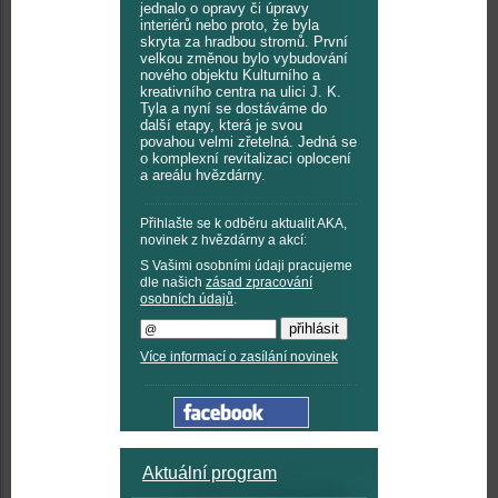
jednalo o opravy či úpravy
interiérů nebo proto, že byla
skryta za hradbou stromů. První
velkou změnou bylo vybudování
nového objektu Kulturního a
kreativního centra na ulici J. K.
Tyla a nyní se dostáváme do
další etapy, která je svou
povahou velmi zřetelná. Jedná se
o komplexní revitalizaci oplocení
a areálu hvězdárny.
Přihlašte se k odběru aktualit AKA,
novinek z hvězdárny a akcí:
S Vašimi osobními údaji pracujeme
dle našich
zásad zpracování
osobních údajů
.
Více informací o zasílání novinek
Aktuální program