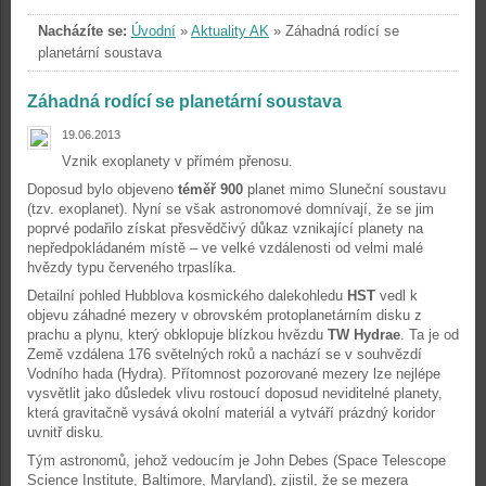
Nacházíte se:
Úvodní
»
Aktuality AK
»
Záhadná rodící se
planetární soustava
Záhadná rodící se planetární soustava
19.06.2013
Vznik exoplanety v přímém přenosu.
Doposud bylo objeveno
téměř 900
planet mimo Sluneční soustavu
(tzv. exoplanet). Nyní se však astronomové domnívají, že se jim
poprvé podařilo získat přesvědčivý důkaz vznikající planety na
nepředpokládaném místě – ve velké vzdálenosti od velmi malé
hvězdy typu červeného trpaslíka.
Detailní pohled Hubblova kosmického dalekohledu
HST
vedl k
objevu záhadné mezery v obrovském protoplanetárním disku z
prachu a plynu, který obklopuje blízkou hvězdu
TW Hydrae
. Ta je od
Země vzdálena 176 světelných roků a nachází se v souhvězdí
Vodního hada (Hydra). Přítomnost pozorované mezery lze nejlépe
vysvětlit jako důsledek vlivu rostoucí doposud neviditelné planety,
která gravitačně vysává okolní materiál a vytváří prázdný koridor
uvnitř disku.
Tým astronomů, jehož vedoucím je John Debes (Space Telescope
Science Institute, Baltimore, Maryland), zjistil, že se mezera