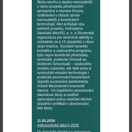
škola návrhu a stavby nanosatelitů
v rámci projektu přeshraniční
spolupráce s názvem Rozvoj
vzdělávání v oblasti vývoje
nanosatelitů a kosmických
technologií. Akci pořádali oba
partneři projektu, Hvězdárna
Valašské Meziříčí, p. o. a Slovenská
organizácia pre vesmírné aktivity a
zúčastnilo se ji 15 účastníků z obou
stran hranice. Součástí opravdu
bohatého a zajímavého programu
byly nejen teoretické přednášky,
semináře, praktické činnosti se
složením Schoolsatů – výukového
modelu cubesatu, ale také jsme si
vyzkoušeli virtuální technologie i
praktická pozorování kosmických
objektů pozemními dalekohledy,
včetně Mezinárodní kosmické
stanice. Po úspěšném absolvování
víkendové školy a nedělní
samostatné práce obdrželi všichni
účastníci certifikát o absolvování
této školy.
11.05.2026
Astronomické tábory 2026