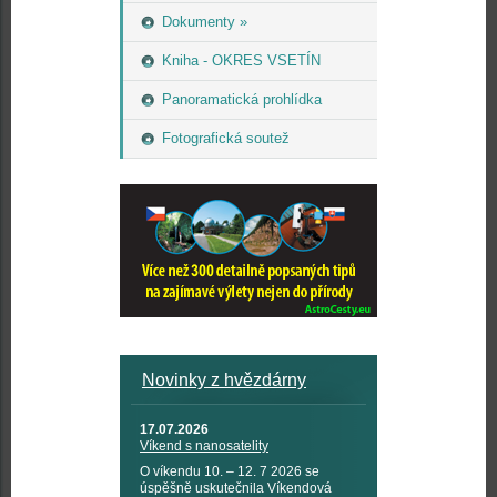
Dokumenty »
Kniha - OKRES VSETÍN
Panoramatická prohlídka
Fotografická soutež
Novinky z hvězdárny
17.07.2026
Víkend s nanosatelity
O víkendu 10. – 12. 7 2026 se
úspěšně uskutečnila Víkendová