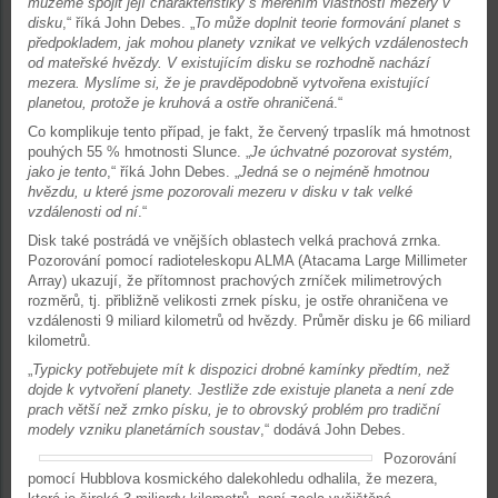
můžeme spojit její charakteristiky s měřením vlastností mezery v
disku
,“ říká John Debes. „
To může doplnit teorie formování planet s
předpokladem, jak mohou planety vznikat ve velkých vzdálenostech
od mateřské hvězdy. V existujícím disku se rozhodně nachází
mezera. Myslíme si, že je pravděpodobně vytvořena existující
planetou, protože je kruhová a ostře ohraničená
.“
Co komplikuje tento případ, je fakt, že červený trpaslík má hmotnost
pouhých 55 % hmotnosti Slunce. „
Je úchvatné pozorovat systém,
jako je tento
,“ říká John Debes. „
Jedná se o nejméně hmotnou
hvězdu, u které jsme pozorovali mezeru v disku v tak velké
vzdálenosti od ní
.“
Disk také postrádá ve vnějších oblastech velká prachová zrnka.
Pozorování pomocí radioteleskopu ALMA (Atacama Large Millimeter
Array) ukazují, že přítomnost prachových zrníček milimetrových
rozměrů, tj. přibližně velikosti zrnek písku, je ostře ohraničena ve
vzdálenosti 9 miliard kilometrů od hvězdy. Průměr disku je 66 miliard
kilometrů.
„
Typicky potřebujete mít k dispozici drobné kamínky předtím, než
dojde k vytvoření planety. Jestliže zde existuje planeta a není zde
prach větší než zrnko písku, je to obrovský problém pro tradiční
modely vzniku planetárních soustav
,“ dodává John Debes.
Pozorování
pomocí Hubblova kosmického dalekohledu odhalila, že mezera,