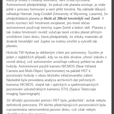
která je široká 3 miliardy kilometrů, není zcela vyčištěná.
Astronomové předpokládají, že pokud zde planeta existuje, je stále
ještě v procesu formování a není příliš hmotná. Na základě důkazů
odhaduje Hannah Jang-Condell (University of Wyoming, Laramie), že
předpokládaná planeta je
6krát až 28krát hmotnější než Země
. V
tomto rozmezí leží hmotnosti exoplanet, pro které občas
astronomové používají termíny super-Země a ledoví obři. Planeta s
tak malou hmotností rovněž vylučuje teorii vzniku planet přímým
smrštěním části disku, která předpokládá, že shluky materiálu až
dvakrát hmotnější než Jupiter se mohou smrštit a vytvořit tak
planetu.
Hvězda TW Hydrae je oblíbeným cílem pro astronomy. Systém je
jeden z nejbližších případů, kdy se na disk díváme „shora“ (nikoliv v
rovině disku), což astronomům umožňuje celkový pohled na okolí
hvězdy. Astronomové použili kameru NICMOS (Near Infrared
Camera and Multi-Object Spectrometer) na palubě HST k
pozorování hvězdy v oboru blízkého infračerveného záření.
Následně byla provedena analýza archivních dat pořízených
kamerou NICMOS, stejně tak i optických a spektroskopických
pozorování uskutečněných kamerou STIS (Space Telescope
Imaging Spectrograph).
Již dřívější pozorování pomocí HST byla „podezřelá“, avšak nebyla
definitivně potvrzena. Při těchto předcházejících pozorováních byla
zaznamenána nerovnoměrná jasnost disku, což však nebylo