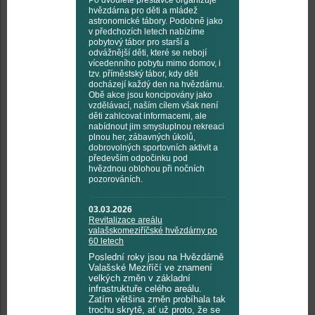
Po dvouleté přestávce organizuje
hvězdárna pro děti a mládež
astronomické tábory. Podobně jako
v předchozích letech nabízíme
pobytový tábor pro starší a
odvážnější děti, které se nebojí
vícedenního pobytu mimo domov, i
tzv. příměstský tábor, kdy děti
docházejí každý den na hvězdárnu.
Obě akce jsou koncipovány jako
vzdělávací, naším cílem však není
děti zahlcovat informacemi, ale
nabídnout jim smysluplnou rekreaci
plnou her, zábavných úkolů,
dobrovolných sportovních aktivit a
především odpočinku pod
hvězdnou oblohou při nočních
pozorováních.
03.03.2026
Revitalizace areálu
valašskomeziříčské hvězdárny po
60 letech
Poslední roky jsou na Hvězdárně
Valašské Meziříčí ve znamení
velkých změn v základní
infrastruktuře celého areálu.
Zatím většina změn probíhala tak
trochu skrytě, ať už proto, že se