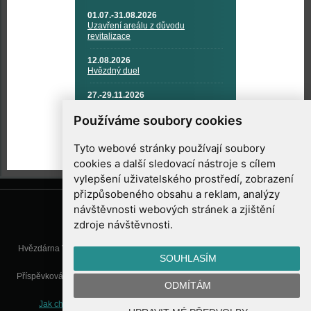
01.07.-31.08.2026
Uzavření areálu z důvodu
revitalizace
12.08.2026
Hvězdný duel
27.-29.11.2026
KOSMONAUTIKA, RAKETOVÁ
TECHNIKA A KOSMICKÉ
Používáme soubory cookies
TECHNOLOGIE
Tyto webové stránky používají soubory
cookies a další sledovací nástroje s cílem
vylepšení uživatelského prostředí, zobrazení
přizpůsobeného obsahu a reklam, analýzy
návštěvnosti webových stránek a zjištění
zdroje návštěvnosti.
Hvězdárna Valašské Meziříčí, příspěvková organizace, Vsetínská 78, 757
SOUHLASÍM
01 Valašské Meziříčí
Příspěvková organizace Zlínského kraje. Telefon:
571 611 928
, Mobil:
777
ODMÍTÁM
277 134
, E-mail:
info@astrovm.cz
Jak chráníme Vaše osobní údaje
|
Nastavení cookies
| Vyrobil: