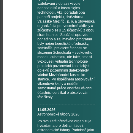
vzdělávání v oblasti vývoje
nanosatelitů a kosmických
technologií. Akci pořádali oba
partneři projektu, Hvězdárna
Valašské Meziříčí, p. o. a Slovenská
organizácia pre vesmírné aktivity a
zúčastnilo se ji 15 účastníků z obou
stran hranice. Součástí opravdu
bohatého a zajímavého programu
byly nejen teoretické přednášky,
semináře, praktické činnosti se
složením Schoolsatů – výukového
modelu cubesatu, ale také jsme si
vyzkoušeli virtuální technologie i
praktická pozorování kosmických
objektů pozemními dalekohledy,
včetně Mezinárodní kosmické
stanice. Po úspěšném absolvování
víkendové školy a nedělní
samostatné práce obdrželi všichni
účastníci certifikát o absolvování
této školy.
11.05.2026
Astronomické tábory 2026
Po dvouleté přestávce organizuje
hvězdárna pro děti a mládež
astronomické tábory. Podobně jako