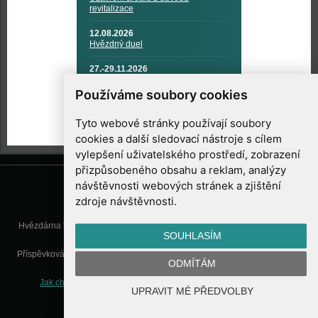
revitalizace
12.08.2026
Hvězdný duel
27.-29.11.2026
KOSMONAUTIKA, RAKETOVÁ
TECHNIKA A KOSMICKÉ
Používáme soubory cookies
TECHNOLOGIE
Tyto webové stránky používají soubory
cookies a další sledovací nástroje s cílem
vylepšení uživatelského prostředí, zobrazení
přizpůsobeného obsahu a reklam, analýzy
návštěvnosti webových stránek a zjištění
zdroje návštěvnosti.
Hvězdárna Valašské Meziříčí, příspěvková organizace, Vsetínská 78, 757
SOUHLASÍM
01 Valašské Meziříčí
Příspěvková organizace Zlínského kraje. Telefon:
571 611 928
, Mobil:
777
ODMÍTÁM
277 134
, E-mail:
info@astrovm.cz
Jak chráníme Vaše osobní údaje
|
Nastavení cookies
| Vyrobil:
UPRAVIT MÉ PŘEDVOLBY
WebConsult.cz