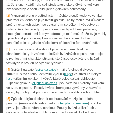
až 30 Sluncí každý rok, což představuje skoro čtvrtinu veškeré
hvězdotvorby v obou kolidujících galaxiích dohromady.
[2]
Vypuzení plynu prostřednictvím těchto proudů vede ke vzniku
prostředí chudého na plyn uvnitř galaxie. To by mohlo být důvodem,
proč u některých galaxií se zvyšujícím se věkem hvězdotvorba
ustává. Ačkoliv jsou tyto proudy nejpravděpodobněji poháněny
hmotnými centrálními černými dírami, je také možné, že by je mohly
způsobovat početné exploze supernov, ke kterým dochází v
centrální oblasti galaxie následkem překotného formování hvězd.
[3]
Toho se podařilo dosáhnout prostřednictvím detekce
charakteristických známek mladých hvězdných populací ve spojení
s rychlostními charakteristikami, které jsou očekávány u hvězd
vzniklých v proudu při vysoké rychlosti.
[4]
Spirální galaxie (
spiral galaxies
) mají zřetelnou diskovou
strukturu s rozšířenou centrální výdutí (
bulge
) ve středu a řídkým
halo
(difúzním oblakem hvězd), které celou galaxii obklopuje.
Eliptické galaxie (
elliptical galaxies
) jsou většinou tvořeny složkami
ve tvaru elipsoidu. Proudy hvězd, které jsou vyvrženy z hlavního
disku, by mohly být příčinou vzniku těchto galaktických struktur.
[5]
Způsob, jakým dochází k obohacování mezigalaktického
prostoru (mezigalaktického média,
intergalactic medium
) o těžké
prvky, je stále otevřenou otázkou. Proudy hvězd unikajících z
galaxií by tuto otázku mohly pomoci zodpovědět. Pokud jsou