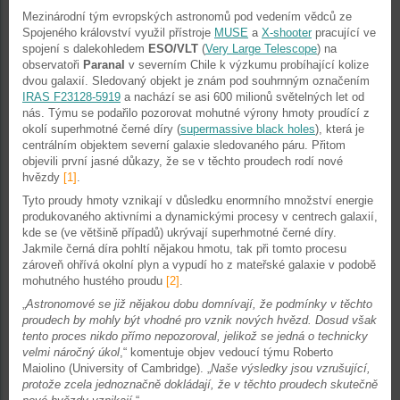
Mezinárodní tým evropských astronomů pod vedením vědců ze
Spojeného království využil přístroje
MUSE
a
X-shooter
pracující ve
spojení s dalekohledem
ESO/VLT
(
Very Large Telescope
) na
observatoři
Paranal
v severním Chile k výzkumu probíhající kolize
dvou galaxií. Sledovaný objekt je znám pod souhrnným označením
IRAS F23128-5919
a nachází se asi 600 milionů světelných let od
nás. Týmu se podařilo pozorovat mohutné výrony hmoty proudící z
okolí superhmotné černé díry (
supermassive black holes
), která je
centrálním objektem severní galaxie sledovaného páru. Přitom
objevili první jasné důkazy, že se v těchto proudech rodí nové
hvězdy
[1]
.
Tyto proudy hmoty vznikají v důsledku enormního množství energie
produkovaného aktivními a dynamickými procesy v centrech galaxií,
kde se (ve většině případů) ukrývají superhmotné černé díry.
Jakmile černá díra pohltí nějakou hmotu, tak při tomto procesu
zároveň ohřívá okolní plyn a vypudí ho z mateřské galaxie v podobě
mohutného hustého proudu
[2]
.
„
Astronomové se již nějakou dobu domnívají, že podmínky v těchto
proudech by mohly být vhodné pro vznik nových hvězd. Dosud však
tento proces nikdo přímo nepozoroval, jelikož se jedná o technicky
velmi náročný úkol
,“ komentuje objev vedoucí týmu Roberto
Maiolino (University of Cambridge). „
Naše výsledky jsou vzrušující,
protože zcela jednoznačně dokládají, že v těchto proudech skutečně