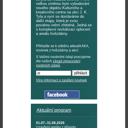
velkou změnou bylo vybudování
nového objektu Kulturního a
kreativního centra na ulici J. K.
Tyla a nyní se dostáváme do
další etapy, která je svou
povahou velmi zřetelná. Jedná se
o komplexní revitalizaci oplocení
a areálu hvězdárny.
Přihlašte se k odběru aktualit AKA,
novinek z hvězdárny a akcí:
S Vašimi osobními údaji pracujeme
dle našich
zásad zpracování
osobních údajů
.
Více informací o zasílání novinek
Aktuální program
01.07.-31.08.2026
Uzavření areálu z důvodu