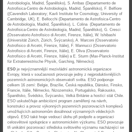
Astrobiología, Madrid, Španělsko), S. Arribas (Departamento de
Astrofisica-Centro de Astrobiología, Madrid, Španělsko), F. Belfiore
((Cavendish Laboratory; Kavli Institute for Cosmology, University of
Cambridge, UK), E. Bellocchi (Departamento de Astrofisica-Centro
de Astrobiología, Madrid, Španělsko), L. Colina (Departamento de
Astrofisica-Centro de Astrobiología, Madrid, Španělsko), G. Cresci
(Osservatorio Astrofisico di Arcetri, Firenze, Itálie), W. Ishibashi
(Universität Zürich, Zürich, Švýcarsko), A. Marconi (Osservatorio
Astrofisico di Arcetri, Firenze, Itálie), F. Mannucci (Osservatorio
Astrofisico di Arcetri, Firenze, Itálie), E. Oliva (Osservatorio
Astrofisico di Arcetri, Firenze, Itálie) a E. Sturm (Max-Planck-Institut
für Extraterrestrische Physik, Garching, Německo).
ESO
je nejvýznamnější mezivládní astronomická organizace
Evropy, která v současnosti provozuje jedny z nejproduktivnějších
pozemních astronomických observatoří světa. ESO podporuje
celkem 16 zemí: Belgie, Brazílie, Česká republika, Dánsko, Finsko,
Francie, Itálie, Německo, Nizozemsko, Portugalsko, Rakousko,
Španělsko, Švédsko, Švýcarsko, Velká Británie a hostící stát Chile.
ESO uskutečňuje ambiciózní program zaměřený na návrh,
konstrukci a provoz výkonných pozemních pozorovacích komplexů
umožňujících astronomům dosáhnout významných vědeckých
objevů. ESO také hraje vedoucí úlohu při podpoře a organizaci
celosvětové spolupráce v astronomickém výzkumu. ESO provozuje
tři unikátní pozorovací střediska světového významu nacházející se