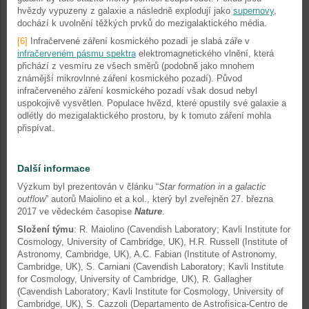
hvězdy vypuzeny z galaxie a následně explodují jako
supernovy
,
dochází k uvolnění těžkých prvků do mezigalaktického média.
[6]
Infračervené záření kosmického pozadí je slabá záře v
infračerveném pásmu spektra
elektromagnetického vlnění, která
přichází z vesmíru ze všech směrů (podobně jako mnohem
známější mikrovlnné záření kosmického pozadí). Původ
infračerveného záření kosmického pozadí však dosud nebyl
uspokojivě vysvětlen. Populace hvězd, které opustily své galaxie a
odlétly do mezigalaktického prostoru, by k tomuto záření mohla
přispívat.
Další informace
Výzkum byl prezentován v článku “
Star formation in a galactic
outflow
” autorů Maiolino et a kol., který byl zveřejněn 27. března
2017 ve vědeckém časopise
Nature
.
Složení týmu
: R. Maiolino (Cavendish Laboratory; Kavli Institute for
Cosmology, University of Cambridge, UK), H.R. Russell (Institute of
Astronomy, Cambridge, UK), A.C. Fabian (Institute of Astronomy,
Cambridge, UK), S. Carniani (Cavendish Laboratory; Kavli Institute
for Cosmology, University of Cambridge, UK), R. Gallagher
(Cavendish Laboratory; Kavli Institute for Cosmology, University of
Cambridge, UK), S. Cazzoli (Departamento de Astrofisica-Centro de