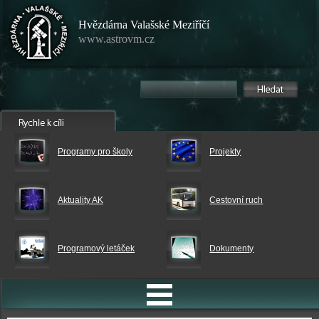
Hvězdárna Valašské Meziříčí
www.astrovm.cz
Programy pro školy
Projekty
Aktuality AK
Cestovní ruch
Programový letáček
Dokumenty