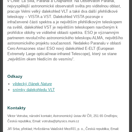
v Chile: La Silla, Paranal a Chajnantor. Na Observatoři Paranal,
nejvyspělejší astronomické observatoři světa pro viditelnou oblast,
pracuje Velmi velký dalekohled VLT a také dva další přehlídkové
teleskopy – VISTA a VST. Dalekohled VISTA pozoruje v
infračervené části spektra a je největším přehlídkovým teleskopem
na světě, dalekohled VST je největším teleskopem navrženým k
prohlídce oblohy ve viditelné oblasti spektra. ESO je významným
partnerem revolučního astronomického teleskopu ALMA, největšího
astronomického projektu současnosti. Nedaleko Paranalu v oblasti
Cero Armazones staví ESO nový dalekohled E-ELT (European
Extremely Large optical/near-infrared Telescope), který se stane
„největším okem hledícím do vesmíru“.
Odkazy
vědecký článek
Nature
snímky dalekohledu VLT
Kontakty
Viktor Votruba; národní kontakt; Astronomický ústav AV ČR, 251 65 Ondřejov,
Česká republika; Email: votruba@physics.muni.cz
Jiří Srba; překlad; Hvězdárna Valašské Meziříčí, p. o., Česká republika; Email: