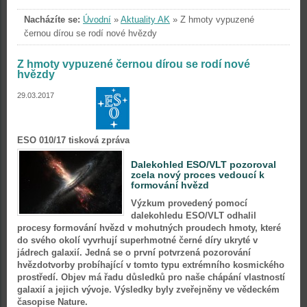
Nacházíte se:
Úvodní
»
Aktuality AK
»
Z hmoty vypuzené
černou dírou se rodí nové hvězdy
Z hmoty vypuzené černou dírou se rodí nové
hvězdy
29.03.2017
ESO 010/17 tisková zpráva
Dalekohled ESO/VLT pozoroval
zcela nový proces vedoucí k
formování hvězd
Výzkum provedený pomocí
dalekohledu ESO/VLT odhalil
procesy formování hvězd v mohutných proudech hmoty, které
do svého okolí vyvrhují superhmotné černé díry ukryté v
jádrech galaxií. Jedná se o první potvrzená pozorování
hvězdotvorby probíhající v tomto typu extrémního kosmického
prostředí. Objev má řadu důsledků pro naše chápání vlastností
galaxií a jejich vývoje. Výsledky byly zveřejněny ve vědeckém
časopise Nature.