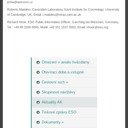
jsrba@astrovm.cz
Roberto Maiolino; Cavendish Laboratory, Kavli Institute for Cosmology; University
of Cambridge, UK; Email: r.maiolino@mrao.cam.ac.uk
Richard Hook; ESO Public Information Officer; Garching bei München, Germany;
Tel.: +49 89 3200 6655; Mobil: +49 151 1537 3591; Email: rhook@eso.org
Omezení v areálu hvězdárny
Otevírací doba a vstupné
Cestovní ruch »
Skupinové návštěvy
Aktuality AK
Tiskové zprávy ESO
Dokumenty »