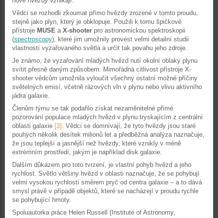
nové hvězdy vznikají
.“
Vědci se rozhodli zkoumat přímo hvězdy zrozené v tomto proudu,
stejně jako plyn, který je obklopuje. Použili k tomu špičkové
přístroje
MUSE
a
X-shooter
pro astronomickou spektroskopii
(
spectroscopy
), které jim umožnily provést velmi detailní studii
vlastností vyzařovaného světla a určit tak povahu jeho zdroje.
Je známo, že vyzařování mladých hvězd nutí okolní oblaky plynu
svítit přesně daným způsobem. Mimořádná citlivost přístroje X-
shooter vědcům umožnila vyloučit všechny ostatní možné příčiny
světelných emisí, včetně rázových vln v plynu nebo vlivu aktivního
jádra galaxie.
Členům týmu se tak podařilo získat nezaměnitelné přímé
pozorování populace mladých hvězd v plynu tryskajícím z centrální
oblasti galaxie
[3]
. Vědci se domnívají, že tyto hvězdy jsou staré
pouhých několik desítek milionů let a předběžná analýza naznačuje,
že jsou teplejší a jasnější než hvězdy, které vznikly v méně
extrémním prostředí, jakým je například disk galaxie.
Dalším důkazem pro toto tvrzení, je vlastní pohyb hvězd a jeho
rychlost. Světlo většiny hvězd v oblasti naznačuje, že se pohybují
velmi vysokou rychlostí směrem pryč od centra galaxie – a to dává
smysl právě v případě objektů, které se nacházejí v proudu rychle
se pohybující hmoty.
Spoluautorka práce Helen Russell (Institute of Astronomy,