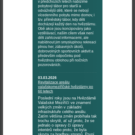
v předchozích letech nabízíme
pobytový tábor pro starší a
odvážnější děti, které se nebojí
vícedenního pobytu mimo domov, i
tzv. příměstský tábor, kdy děti
docházejí každý den na hvězdárnu.
Obě akce jsou koncipovány jako
vzdělávací, naším cílem však není
děti zahlcovat informacemi, ale
nabídnout jim smysluplnou rekreaci
plnou her, zábavných úkolů,
dobrovolných sportovních aktivit a
především odpočinku pod
hvězdnou oblohou při nočních
pozorováních.
03.03.2026
Revitalizace areálu
valašskomeziříčské hvězdárny po
60 letech
Poslední roky jsou na Hvězdárně
Valašské Meziříčí ve znamení
velkých změn v základní
infrastruktuře celého areálu.
Zatím většina změn probíhala tak
trochu skrytě, ať už proto, že se
jednalo o opravy či úpravy
interiérů nebo proto, že byla
skryta za hradbou stromů. První