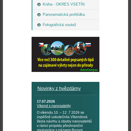
Kniha - OKRES VSETÍN
Panoramatická prohlídka
Fotografická soutež
Novinky z hvězdárny
17.07.2026
Víkend s nanosatelity
O víkendu 10. – 12. 7 2026 se
úspěšně uskutečnila Víkendová
škola návrhu a stavby nanosatelitů
v rámci projektu přeshraniční
spolupráce s názvem Rozvoj