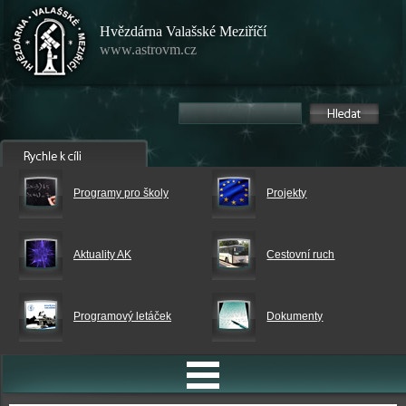
Hvězdárna Valašské Meziříčí
www.astrovm.cz
Programy pro školy
Projekty
Aktuality AK
Cestovní ruch
Programový letáček
Dokumenty