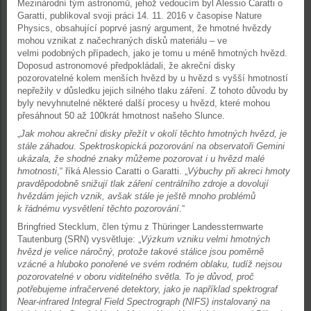
Mezinárodní tým astronomů, jehož vedoucím byl Alessio Caratti o
Garatti, publikoval svoji práci 14. 11. 2016 v časopise Nature
Physics, obsahující poprvé jasný argument, že hmotné hvězdy
mohou vznikat z načechraných disků materiálu – ve
velmi podobných případech, jako je tomu u méně hmotných hvězd.
Doposud astronomové předpokládali, že akreční disky
pozorovatelné kolem menších hvězd by u hvězd s vyšší hmotností
nepřežily v důsledku jejich silného tlaku záření. Z tohoto důvodu by
byly nevyhnutelné některé další procesy u hvězd, které mohou
přesáhnout 50 až 100krát hmotnost našeho Slunce.
„
Jak mohou akreční disky přežít v okolí těchto hmotných hvězd, je
stále záhadou. Spektroskopická pozorování na observatoři Gemini
ukázala, že shodné znaky můžeme pozorovat i u hvězd malé
hmotnosti
,“ říká Alessio Caratti o Garatti. „
Výbuchy při akreci hmoty
pravděpodobně snižují tlak záření centrálního zdroje a dovolují
hvězdám jejich vznik, avšak stále je ještě mnoho problémů
k řádnému vysvětlení těchto pozorování
.“
Bringfried Stecklum, člen týmu z Thüringer Landessternwarte
Tautenburg (SRN) vysvětluje: „
Výzkum vzniku velmi hmotných
hvězd je velice náročný, protože takové stálice jsou poměrně
vzácné a hluboko ponořené ve svém rodném oblaku, tudíž nejsou
pozorovatelné v oboru viditelného světla. To je důvod, proč
potřebujeme infračervené detektory, jako je například spektrograf
Near-infrared Integral Field Spectrograph (NIFS) instalovaný na