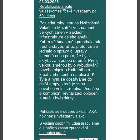
03.03.2026
Revitalizace areálu
valašskomeziříčské hvězdárny po
60 letech
Poslední roky jsou na Hvězdárně
Valašské Meziříčí ve znamení
velkých změn v základní
infrastruktuře celého areálu.
Zatím většina změn probíhala tak
trochu skrytě, ať už proto, že se
jednalo o opravy či úpravy
interiérů nebo proto, že byla
skryta za hradbou stromů. První
velkou změnou bylo vybudování
nového objektu Kulturního a
kreativního centra na ulici J. K.
Tyla a nyní se dostáváme do
další etapy, která je svou
povahou velmi zřetelná. Jedná se
o komplexní revitalizaci oplocení
a areálu hvězdárny.
Přihlašte se k odběru aktualit AKA,
novinek z hvězdárny a akcí:
S Vašimi osobními údaji pracujeme
dle našich
zásad zpracování
osobních údajů
.