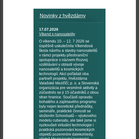
Novinky z hvězdárny
17.07.2026
Víkend s nanosatelity
O víkendu 10. – 12. 7 2026 se
úspěšně uskutečnila Víkendová
škola návrhu a stavby nanosatelitů
v rámci projektu přeshraniční
spolupráce s názvem Rozvoj
vzdělávání v oblasti vývoje
nanosatelitů a kosmických
technologií. Akci pořádali oba
partneři projektu, Hvězdárna
Valašské Meziříčí, p. o. a Slovenská
organizácia pre vesmírné aktivity a
zúčastnilo se ji 15 účastníků z obou
stran hranice. Součástí opravdu
bohatého a zajímavého programu
byly nejen teoretické přednášky,
semináře, praktické činnosti se
složením Schoolsatů – výukového
modelu cubesatu, ale také jsme si
vyzkoušeli virtuální technologie i
praktická pozorování kosmických
objektů pozemními dalekohledy,