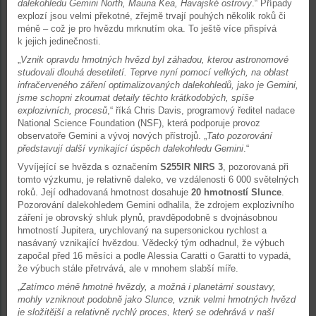
dalekohledu Gemini North, Mauna Kea, Havajské ostrovy
.“ Případy
explozí jsou velmi překotné, zřejmě trvají pouhých několik roků či
méně – což je pro hvězdu mrknutím oka. To ještě více přispívá
k jejich jedinečnosti.
„
Vznik opravdu hmotných hvězd byl záhadou, kterou astronomové
studovali dlouhá desetiletí. Teprve nyní pomocí velkých, na oblast
infračerveného záření optimalizovaných dalekohledů, jako je Gemini,
jsme schopni zkoumat detaily těchto krátkodobých, spíše
explozivních, procesů
,“ říká Chris Davis, programový ředitel nadace
National Science Foundation (NSF), která podporuje provoz
observatoře Gemini a vývoj nových přístrojů. „
Tato pozorování
představují další vynikající úspěch dalekohledu Gemini
.“
Vyvíjející se hvězda s označením
S255IR NIRS 3
, pozorovaná při
tomto výzkumu, je relativně daleko, ve vzdálenosti 6 000 světelných
roků. Její odhadovaná hmotnost dosahuje
20 hmotností Slunce
.
Pozorování dalekohledem Gemini odhalila, že zdrojem explozivního
záření je obrovský shluk plynů, pravděpodobně s dvojnásobnou
hmotností Jupitera, urychlovaný na supersonickou rychlost a
nasávaný vznikající hvězdou. Vědecký tým odhadnul, že výbuch
započal před 16 měsíci a podle Alessia Caratti o Garatti to vypadá,
že výbuch stále přetrvává, ale v mnohem slabší míře.
„
Zatímco méně hmotné hvězdy, a možná i planetární soustavy,
mohly vzniknout podobně jako Slunce, vznik velmi hmotných hvězd
je složitější a relativně rychlý proces, který se odehrává v naší