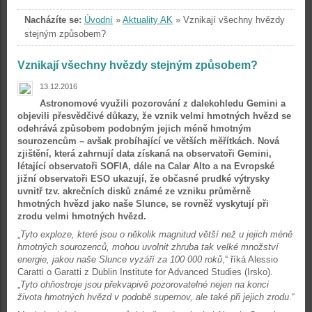
Nacházíte se:
Úvodní
»
Aktuality AK
»
Vznikají všechny hvězdy
stejným způsobem?
Vznikají všechny hvězdy stejným způsobem?
13.12.2016
Astronomové využili pozorování z dalekohledu Gemini a
objevili přesvědčivé důkazy, že vznik velmi hmotných hvězd se
odehrává způsobem podobným jejich méně hmotným
sourozencům – avšak probíhající ve větších měřítkách. Nová
zjištění, která zahrnují data získaná na observatoři Gemini,
létající observatoři SOFIA, dále na Calar Alto a na Evropské
jižní observatoři ESO ukazují, že občasné prudké výtrysky
uvnitř tzv. akrečních disků známé ze vzniku průměrně
hmotných hvězd jako naše Slunce, se rovněž vyskytují při
zrodu velmi hmotných hvězd.
„
Tyto exploze, které jsou o několik magnitud větší než u jejich méně
hmotných sourozenců, mohou uvolnit zhruba tak velké množství
energie, jakou naše Slunce vyzáří za 100 000 roků
,“ říká Alessio
Caratti o Garatti z Dublin Institute for Advanced Studies (Irsko).
„
Tyto ohňostroje jsou překvapivě pozorovatelné nejen na konci
života hmotných hvězd v podobě supernov, ale také při jejich zrodu
.“