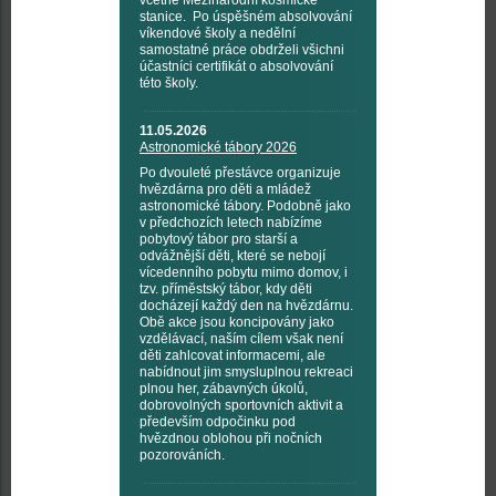
včetně Mezinárodní kosmické
stanice. Po úspěšném absolvování
víkendové školy a nedělní
samostatné práce obdrželi všichni
účastníci certifikát o absolvování
této školy.
11.05.2026
Astronomické tábory 2026
Po dvouleté přestávce organizuje
hvězdárna pro děti a mládež
astronomické tábory. Podobně jako
v předchozích letech nabízíme
pobytový tábor pro starší a
odvážnější děti, které se nebojí
vícedenního pobytu mimo domov, i
tzv. příměstský tábor, kdy děti
docházejí každý den na hvězdárnu.
Obě akce jsou koncipovány jako
vzdělávací, naším cílem však není
děti zahlcovat informacemi, ale
nabídnout jim smysluplnou rekreaci
plnou her, zábavných úkolů,
dobrovolných sportovních aktivit a
především odpočinku pod
hvězdnou oblohou při nočních
pozorováních.