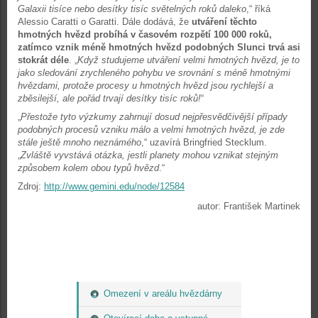
Galaxii tisíce nebo desítky tisíc světelných roků daleko
,“ říká
Alessio Caratti o Garatti. Dále dodává, že
utváření těchto
hmotných hvězd probíhá v časovém rozpětí 100 000 roků,
zatímco vznik méně hmotných hvězd podobných Slunci trvá asi
stokrát déle
. „
Když studujeme utváření velmi hmotných hvězd, je to
jako sledování zrychleného pohybu ve srovnání s méně hmotnými
hvězdami, protože procesy u hmotných hvězd jsou rychlejší a
zběsilejší, ale pořád trvají desítky tisíc roků!
“
„
Přestože tyto výzkumy zahrnují dosud nejpřesvědčivější případy
podobných procesů vzniku málo a velmi hmotných hvězd, je zde
stále ještě mnoho neznámého
,“ uzavírá Bringfried Stecklum.
„
Zvláště vyvstává otázka, jestli planety mohou vznikat stejným
způsobem kolem obou typů hvězd
.“
Zdroj:
http://www.gemini.edu/node/12584
autor: František Martinek
Omezení v areálu hvězdárny