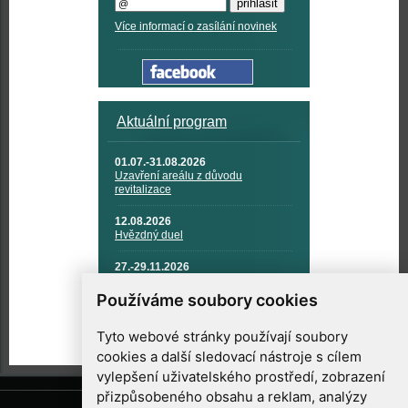
Více informací o zasílání novinek
Aktuální program
01.07.-31.08.2026
Uzavření areálu z důvodu
revitalizace
12.08.2026
Hvězdný duel
27.-29.11.2026
KOSMONAUTIKA, RAKETOVÁ
TECHNIKA A KOSMICKÉ
Používáme soubory cookies
TECHNOLOGIE
Tyto webové stránky používají soubory
cookies a další sledovací nástroje s cílem
vylepšení uživatelského prostředí, zobrazení
přizpůsobeného obsahu a reklam, analýzy