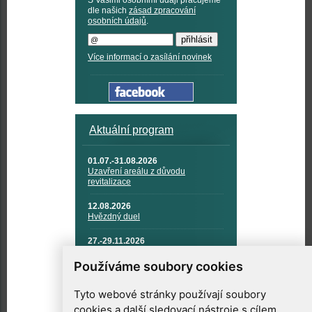
S Vašimi osobními údaji pracujeme
dle našich
zásad zpracování
osobních údajů
.
Více informací o zasílání novinek
Aktuální program
01.07.-31.08.2026
Uzavření areálu z důvodu
revitalizace
12.08.2026
Hvězdný duel
27.-29.11.2026
KOSMONAUTIKA, RAKETOVÁ
TECHNIKA A KOSMICKÉ
Používáme soubory cookies
TECHNOLOGIE
Tyto webové stránky používají soubory
cookies a další sledovací nástroje s cílem