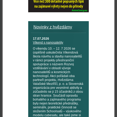
Novinky z hvězdárny
17.07.2026
Víkend s nanosatelity
O víkendu 10. – 12. 7 2026 se
úspěšně uskutečnila Víkendová
škola návrhu a stavby nanosatelitů
v rámci projektu přeshraniční
spolupráce s názvem Rozvoj
vzdělávání v oblasti vývoje
nanosatelitů a kosmických
technologií. Akci pořádali oba
partneři projektu, Hvězdárna
Valašské Meziříčí, p. o. a Slovenská
organizácia pre vesmírné aktivity a
zúčastnilo se ji 15 účastníků z obou
stran hranice. Součástí opravdu
bohatého a zajímavého programu
byly nejen teoretické přednášky,
semináře, praktické činnosti se
složením Schoolsatů – výukového
modelu cubesatu, ale také jsme si