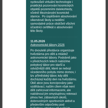
vyzkoušeli virtuální technologie i
praktická pozorování kosmických
objektů pozemními dalekohledy,
včetně Mezinárodní kosmické
stanice. Po úspěšném absolvování
víkendové školy a nedělní
samostatné práce obdrželi všichni
účastníci certifikát o absolvování
této školy.
11.05.2026
Astronomické tábory 2026
Po dvouleté přestávce organizuje
hvězdárna pro děti a mládež
astronomické tábory. Podobně jako
v předchozích letech nabízíme
pobytový tábor pro starší a
odvážnější děti, které se nebojí
vícedenního pobytu mimo domov, i
tzv. příměstský tábor, kdy děti
docházejí každý den na hvězdárnu.
Obě akce jsou koncipovány jako
vzdělávací, naším cílem však není
děti zahlcovat informacemi, ale
nabídnout jim smysluplnou rekreaci
plnou her, zábavných úkolů,
dobrovolných sportovních aktivit a
především odpočinku pod