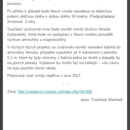
prostoru.
Po příletu k planetě bude hlavní sonda navedena na eliptickou
polární oběžnou dráhu s dobou oběhu 24 hodiny. Předpokládaná
životnost: 3 roky.
Součástí výzkumné mise bude rovněž menší družice Venuše
(subsatelit), která bude ve spolupráci s hlavní sondou provádět
výzkum atmosféry a magnetosféry.
V různých fázích projektu se zvažovalo rovněž navedení balónů do
atmosféry Venuše, případně vypuštění až 4 mikrosond o průměru
0,2 m, které by byly shozeny z balónů jedna po druhé a dopadly by
na povrch planety. Vybavení by mohlo být rozsáhlejší – vše závisí
na typu použité nosné rakety.
Plánovaný start sondy nejdříve v roce 2017.
Zdroj:
http://venera-d.cosmos.ru/index.php?id=656
autor: František Martinek