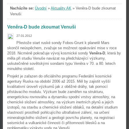
Nacházíte se:
Úvodní
»
Aktuality AK
»
Veněra-D bude zkoumat
Venuši
Veněra-D bude zkoumat Venuši
27.01.2012
Přestože start ruské sondy Fobos-Grunt k planetě Mars
skončil neúspěchem, zvažuje se možnost opakování mise v roce
2018. Nicméně pokračuje vývoj kosmické sondy
Veněra-D
, která by
měla při studiu Venuše navázat na předcházející výzkumy,
uskutečněné sovětskými sondami typu Veněra v 70. a 80. letech
minulého století.
Projekt je zařazen do oficiálního programu Federální kosmické
agentury Ruska na období 2006 až 2015. Měl by zajistit vyšší
kvalitativní úroveň výzkumů jak z oběžné dráhy, tak pomocí
přistávacího modulu. Výzkum bude zaměřen na strukturu,
energetickou rovnováhu a dynamiku spodní vrstvy atmosféry, na
chemické složení atmosféry, na výzkum inertních plynů a jejich
izotopů, na stavbu a chemické složení oblaků, na detailní studium
vlastností prostředí pohlcujícího ultrafialové záření, na určení
mineralogického složení a geologii povrchu planety, na registraci
seismické a vulkanické činnosti či přítomnosti blesků a na
problematiku výskytu vody na Venuši.