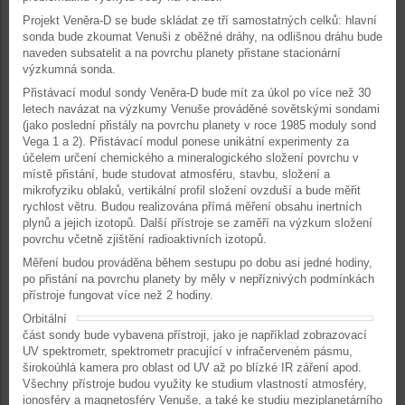
Projekt Veněra-D se bude skládat ze tří samostatných celků: hlavní
sonda bude zkoumat Venuši z oběžné dráhy, na odlišnou dráhu bude
naveden subsatelit a na povrchu planety přistane stacionární
výzkumná sonda.
Přistávací modul sondy Veněra-D bude mít za úkol po více než 30
letech navázat na výzkumy Venuše prováděné sovětskými sondami
(jako poslední přistály na povrchu planety v roce 1985 moduly sond
Vega 1 a 2). Přistávací modul ponese unikátní experimenty za
účelem určení chemického a mineralogického složení povrchu v
místě přistání, bude studovat atmosféru, stavbu, složení a
mikrofyziku oblaků, vertikální profil složení ovzduší a bude měřit
rychlost větru. Budou realizována přímá měření obsahu inertních
plynů a jejich izotopů. Další přístroje se zaměří na výzkum složení
povrchu včetně zjištění radioaktivních izotopů.
Měření budou prováděna během sestupu po dobu asi jedné hodiny,
po přistání na povrchu planety by měly v nepříznivých podmínkách
přístroje fungovat více než 2 hodiny.
Orbitální
část sondy bude vybavena přístroji, jako je například zobrazovací
UV spektrometr, spektrometr pracující v infračerveném pásmu,
širokoúhlá kamera pro oblast od UV až po blízké IR záření apod.
Všechny přístroje budou využity ke studium vlastností atmosféry,
ionosféry a magnetosféry Venuše, a také ke studiu meziplanetárního