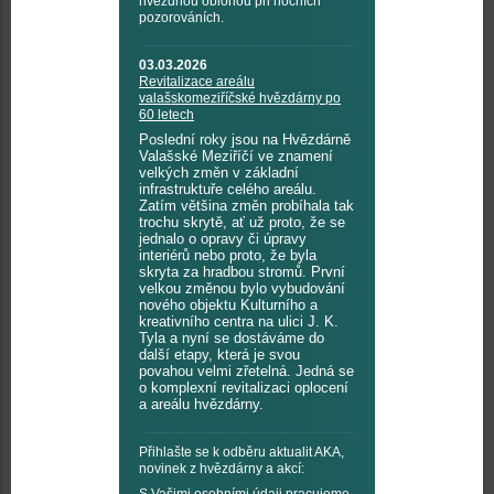
hvězdnou oblohou při nočních
pozorováních.
03.03.2026
Revitalizace areálu
valašskomeziříčské hvězdárny po
60 letech
Poslední roky jsou na Hvězdárně
Valašské Meziříčí ve znamení
velkých změn v základní
infrastruktuře celého areálu.
Zatím většina změn probíhala tak
trochu skrytě, ať už proto, že se
jednalo o opravy či úpravy
interiérů nebo proto, že byla
skryta za hradbou stromů. První
velkou změnou bylo vybudování
nového objektu Kulturního a
kreativního centra na ulici J. K.
Tyla a nyní se dostáváme do
další etapy, která je svou
povahou velmi zřetelná. Jedná se
o komplexní revitalizaci oplocení
a areálu hvězdárny.
Přihlašte se k odběru aktualit AKA,
novinek z hvězdárny a akcí: