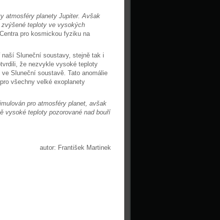
vy atmosféry planety Jupiter. Avšak
 zvýšené teploty ve vysokých
 Centra pro kosmickou fyziku na
naší Sluneční soustavy, stejně tak i
tvrdili, že nezvykle vysoké teploty
 ve Sluneční soustavě. Tato anomálie
 pro všechny velké exoplanety
simulován pro atmosféry planet, avšak
 vysoké teploty pozorované nad bouří
autor: František Martinek