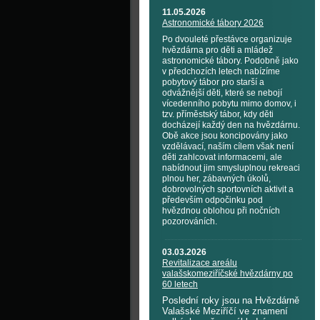
11.05.2026
Astronomické tábory 2026
Po dvouleté přestávce organizuje
hvězdárna pro děti a mládež
astronomické tábory. Podobně jako
v předchozích letech nabízíme
pobytový tábor pro starší a
odvážnější děti, které se nebojí
vícedenního pobytu mimo domov, i
tzv. příměstský tábor, kdy děti
docházejí každý den na hvězdárnu.
Obě akce jsou koncipovány jako
vzdělávací, naším cílem však není
děti zahlcovat informacemi, ale
nabídnout jim smysluplnou rekreaci
plnou her, zábavných úkolů,
dobrovolných sportovních aktivit a
především odpočinku pod
hvězdnou oblohou při nočních
pozorováních.
03.03.2026
Revitalizace areálu
valašskomeziříčské hvězdárny po
60 letech
Poslední roky jsou na Hvězdárně
Valašské Meziříčí ve znamení