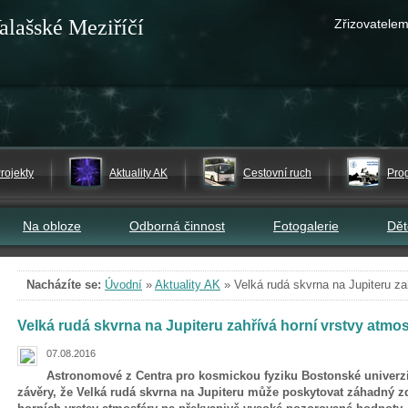
alašské Meziříčí
Zřizovatelem
rojekty
Aktuality AK
Cestovní ruch
Pro
Na obloze
Odborná činnost
Fotogalerie
Dě
Nacházíte se:
Úvodní
»
Aktuality AK
»
Velká rudá skvrna na Jupiteru za
Velká rudá skvrna na Jupiteru zahřívá horní vrstvy atmo
07.08.2016
Astronomové z Centra pro kosmickou fyziku Bostonské univerzit
závěry, že Velká rudá skvrna na Jupiteru může poskytovat záhadný zd