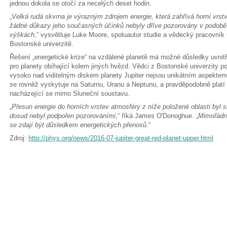
jednou dokola se otočí za necelých deset hodin.
„
Velká rudá skvrna je výrazným zdrojem energie, která zahřívá horní vrst
žádné důkazy jeho současných účinků nebyly dříve pozorovány v podobě
výškách
,“ vysvětluje Luke Moore, spoluautor studie a vědecký pracovník
Bostonské univerzitě.
Řešení „energetické krize“ na vzdálené planetě má možné důsledky uvnitř 
pro planety obíhající kolem jiných hvězd. Vědci z Bostonské univerzity po
vysoko nad viditelným diskem planety Jupiter nejsou unikátním aspektem
se rovněž vyskytuje na Saturnu, Uranu a Neptunu, a pravděpodobně platí
nacházející se mimo Sluneční soustavu.
„
Přesun energie do horních vrstev atmosféry z níže položené oblasti byl 
dosud nebyl podpořen pozorováními
,“ říká James O'Donoghue. „
Mimořádně
se zdají být důsledkem energetických přenosů
.“
Zdroj:
http://phys.org/news/2016-07-jupiter-great-red-planet-upper.html