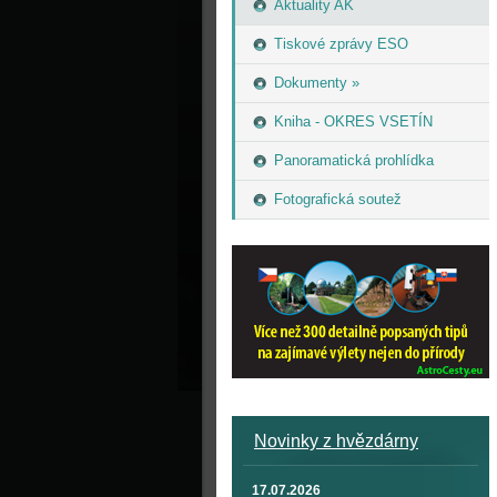
Aktuality AK
Tiskové zprávy ESO
Dokumenty »
Kniha - OKRES VSETÍN
Panoramatická prohlídka
Fotografická soutež
Novinky z hvězdárny
17.07.2026