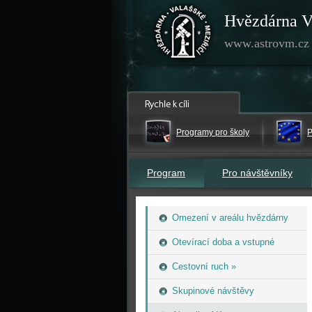
Hvězdárna V
www.astrovm.cz
Programy pro školy
P
Program
Pro návštěvníky
Omezení v areálu hvězdárny
Otevírací doba a vstupné
Cestovní ruch »
Skupinové návštěvy