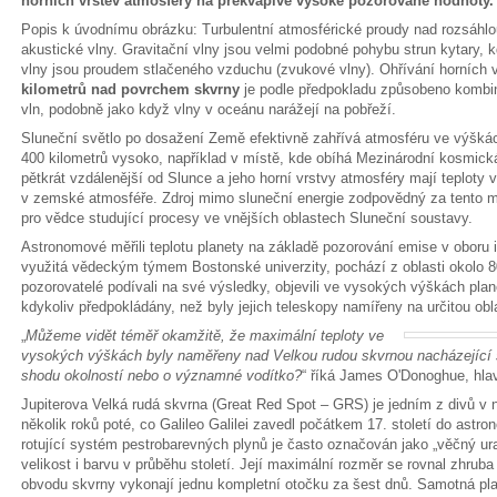
horních vrstev atmosféry na překvapivě vysoké pozorované hodnoty.
Popis k úvodnímu obrázku: Turbulentní atmosférické proudy nad rozsáhlou
akustické vlny. Gravitační vlny jsou velmi podobné pohybu strun kytary,
vlny jsou proudem stlačeného vzduchu (zvukové vlny). Ohřívání horních 
kilometrů nad povrchem skvrny
je podle předpokladu způsobeno kombin
vln, podobně jako když vlny v oceánu narážejí na pobřeží.
Sluneční světlo po dosažení Země efektivně zahřívá atmosféru ve výšk
400 kilometrů vysoko, například v místě, kde obíhá Mezinárodní kosmická
pětkrát vzdálenější od Slunce a jeho horní vrstvy atmosféry mají teploty 
v zemské atmosféře. Zdroj mimo sluneční energie zodpovědný za tento m
pro vědce studující procesy ve vnějších oblastech Sluneční soustavy.
Astronomové měřili teplotu planety na základě pozorování emise v oboru 
využitá vědeckým týmem Bostonské univerzity, pochází z oblasti okolo 
pozorovatelé podívali na své výsledky, objevili ve vysokých výškách pla
kdykoliv předpokládány, než byly jejich teleskopy namířeny na určitou obla
„
Můžeme vidět téměř okamžitě, že maximální teploty ve
vysokých výškách byly naměřeny nad Velkou rudou skvrnou nacházející 
shodu okolností nebo o významné vodítko?
“ říká James O'Donoghue, hla
Jupiterova Velká rudá skvrna (Great Red Spot – GRS) je jedním z divů v 
několik roků poté, co Galileo Galilei zavedl počátkem 17. století do astr
rotující systém pestrobarevných plynů je často označován jako „věčný ura
velikost i barvu v průběhu století. Její maximální rozměr se rovnal zhr
obvodu skvrny vykonají jednu kompletní otočku za šest dnů. Samotná plane