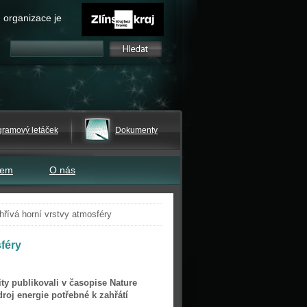
 organizace je
gramový letáček
Dokumenty
tem
O nás
hřívá horní vrstvy atmosféry
sféry
y publikovali v časopise Nature
roj energie potřebné k zahřátí