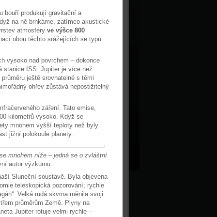
 bouří produkují gravitační a
 když na ně brnkáme, zatímco akustické
vrstev atmosféry
ve výšce 800
ací obou těchto srážejících se typů
ách vysoko nad povrchem – dokonce
 stanice ISS. Jupiter je více než
v průměru ještě srovnatelné s těmi
imořádný ohřev zůstává nepostižitelný
infračerveného záření. Tato emise,
800 kilometrů vysoko. Když se
nety mnohem vyšší teploty než byly
st jižní polokoule planety.
se mnohem níže – jedná se o zvláštní
vní autor výzkumu.
naší Sluneční soustavě. Byla objevena
onomie teleskopická pozorování; rychle
gán“. Velká rudá skvrna měnila svoji
uba třem průměrům Země. Plyny na
ta Jupiter rotuje velmi rychle –