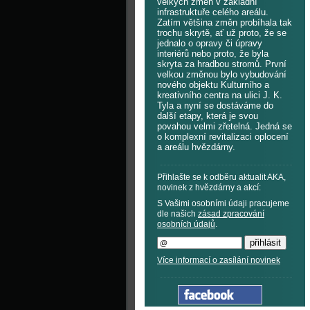
velkých změn v základní
infrastruktuře celého areálu.
Zatím většina změn probíhala tak
trochu skrytě, ať už proto, že se
jednalo o opravy či úpravy
interiérů nebo proto, že byla
skryta za hradbou stromů. První
velkou změnou bylo vybudování
nového objektu Kulturního a
kreativního centra na ulici J. K.
Tyla a nyní se dostáváme do
další etapy, která je svou
povahou velmi zřetelná. Jedná se
o komplexní revitalizaci oplocení
a areálu hvězdárny.
Přihlašte se k odběru aktualit AKA,
novinek z hvězdárny a akcí:
S Vašimi osobními údaji pracujeme
dle našich
zásad zpracování
osobních údajů
.
Více informací o zasílání novinek