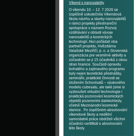
Víkend s nanosatelity
O víkendu 10. – 12. 7 2026 se
úspěšně uskutečnila Víkendová
škola návrhu a stavby nanosatelitů
v rámci projektu přeshraniční
spolupráce s názvem Rozvoj
vzdělávání v oblasti vývoje
nanosatelitů a kosmických
technologií. Akci pořádali oba
partneři projektu, Hvězdárna
Valašské Meziříčí, p. o. a Slovenská
organizácia pre vesmírné aktivity a
zúčastnilo se ji 15 účastníků z obou
stran hranice. Součástí opravdu
bohatého a zajímavého programu
byly nejen teoretické přednášky,
semináře, praktické činnosti se
složením Schoolsatů – výukového
modelu cubesatu, ale také jsme si
vyzkoušeli virtuální technologie i
praktická pozorování kosmických
objektů pozemními dalekohledy,
včetně Mezinárodní kosmické
stanice. Po úspěšném absolvování
víkendové školy a nedělní
samostatné práce obdrželi všichni
účastníci certifikát o absolvování
této školy.