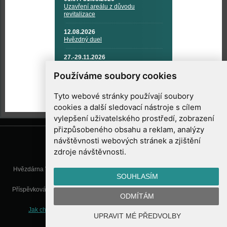
Uzavření areálu z důvodu
revitalizace
12.08.2026
Hvězdný duel
27.-29.11.2026
KOSMONAUTIKA, RAKETOVÁ
TECHNIKA A KOSMICKÉ
Používáme soubory cookies
TECHNOLOGIE
Tyto webové stránky používají soubory
cookies a další sledovací nástroje s cílem
vylepšení uživatelského prostředí, zobrazení
přizpůsobeného obsahu a reklam, analýzy
návštěvnosti webových stránek a zjištění
zdroje návštěvnosti.
Hvězdárna Valašské Meziříčí, příspěvková organizace, Vsetínská 78, 757
SOUHLASÍM
01 Valašské Meziříčí
Příspěvková organizace Zlínského kraje. Telefon:
571 611 928
, Mobil:
777
ODMÍTÁM
277 134
, E-mail:
info@astrovm.cz
Jak chráníme Vaše osobní údaje
|
Nastavení cookies
| Vyrobil:
UPRAVIT MÉ PŘEDVOLBY
WebConsult.cz