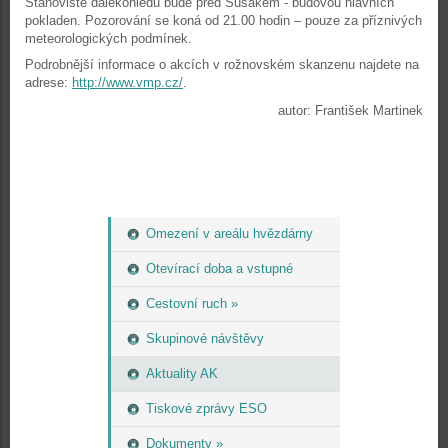
Stanoviště dalekohledů bude před Sušákem - budovou hlavních
pokladen. Pozorování se koná od 21.00 hodin – pouze za příznivých
meteorologických podmínek.
Podrobnější informace o akcích v rožnovském skanzenu najdete na
adrese:
http://www.vmp.cz/
.
autor: František Martinek
Omezení v areálu hvězdárny
Otevírací doba a vstupné
Cestovní ruch »
Skupinové návštěvy
Aktuality AK
Tiskové zprávy ESO
Dokumenty »