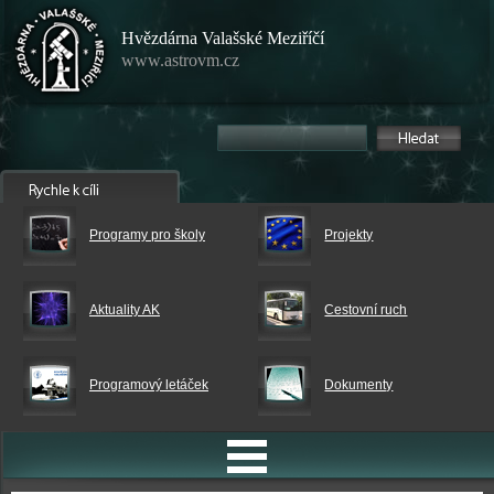
Hvězdárna Valašské Meziříčí
www.astrovm.cz
Programy pro školy
Projekty
Aktuality AK
Cestovní ruch
Programový letáček
Dokumenty