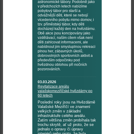
astronomické tábory. Podobně jako
v předchozích letech nabízíme
pobytový tábor pro starší a
odvážnější děti, které se nebojí
vícedenního pobytu mimo domov, i
tzv. příměstský tábor, kdy děti
docházejí každý den na hvězdárnu.
Obě akce jsou koncipovány jako
vzdělávací, naším cílem však není
děti zahlcovat informacemi, ale
nabídnout jim smysluplnou rekreaci
plnou her, zábavných úkolů,
dobrovolných sportovních aktivit a
především odpočinku pod
hvězdnou oblohou při nočních
pozorováních.
03.03.2026
Revitalizace areálu
valašskomeziříčské hvězdárny po
60 letech
Poslední roky jsou na Hvězdárně
Valašské Meziříčí ve znamení
velkých změn v základní
infrastruktuře celého areálu.
Zatím většina změn probíhala tak
trochu skrytě, ať už proto, že se
jednalo o opravy či úpravy
interiérů nebo proto, že byla