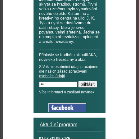
skryta za hradbou stromů. První
velkou změnou bylo vybudování
nového objektu Kulturního a
kreativního centra na ulici J. K.
Tyla a nyní se dostáváme do
další etapy, která je svou
povahou velmi zřetelná. Jedná se
o komplexní revitalizaci oplocení
a areálu hvězdárny.
Přihlašte se k odběru aktualit AKA,
novinek z hvězdárny a akcí:
S Vašimi osobními údaji pracujeme
dle našich
zásad zpracování
osobních údajů
.
Více informací o zasílání novinek
Aktuální program
01.07.-31.08.2026