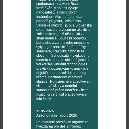
spolupráce s názvem Rozvoj
vzdělávání v oblasti vývoje
nanosatelitů a kosmických
technologií. Akci pořádali oba
partneři projektu, Hvězdárna
Valašské Meziříčí, p. o. a Slovenská
organizácia pre vesmírné aktivity a
zúčastnilo se ji 15 účastníků z obou
stran hranice. Součástí opravdu
bohatého a zajímavého programu
byly nejen teoretické přednášky,
semináře, praktické činnosti se
složením Schoolsatů – výukového
modelu cubesatu, ale také jsme si
vyzkoušeli virtuální technologie i
praktická pozorování kosmických
objektů pozemními dalekohledy,
včetně Mezinárodní kosmické
stanice. Po úspěšném absolvování
víkendové školy a nedělní
samostatné práce obdrželi všichni
účastníci certifikát o absolvování
této školy.
11.05.2026
Astronomické tábory 2026
Po dvouleté přestávce organizuje
hvězdárna pro děti a mládež