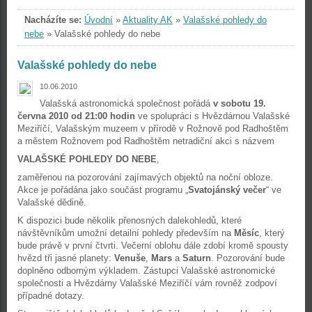
Nacházíte se:
Úvodní
»
Aktuality AK
»
Valašské pohledy do
nebe
»
Valašské pohledy do nebe
Valašské pohledy do nebe
10.06.2010
Valašská astronomická společnost pořádá
v sobotu 19.
června 2010 od 21:00 hodin
ve spolupráci s Hvězdárnou Valašské
Meziříčí, Valašským muzeem v přírodě v Rožnově pod Radhoštěm
a městem Rožnovem pod Radhoštěm netradiční akci s názvem
VALAŠSKÉ POHLEDY DO NEBE
,
zaměřenou na pozorování zajímavých objektů na noční obloze.
Akce je pořádána jako součást programu „
Svatojánský večer
“ ve
Valašské dědině.
K dispozici bude několik přenosných dalekohledů, které
návštěvníkům umožní detailní pohledy především na
Měsíc
, který
bude právě v první čtvrti. Večerní oblohu dále zdobí kromě spousty
hvězd tři jasné planety:
Venuše
,
Mars
a
Saturn
. Pozorování bude
doplněno odborným výkladem. Zástupci Valašské astronomické
společnosti a Hvězdárny Valašské Meziříčí vám rovněž zodpoví
případné dotazy.