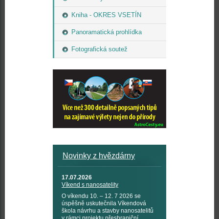
Kniha - OKRES VSETÍN
Panoramatická prohlídka
Fotografická soutež
Novinky z hvězdárny
17.07.2026
Víkend s nanosatelity
O víkendu 10. – 12. 7 2026 se
úspěšně uskutečnila Víkendová
škola návrhu a stavby nanosatelitů
v rámci projektu přeshraniční