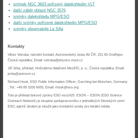
snímek NGC 3603 pořízený dalekohledm VLT
další záběr oblasti NGC 3576
snímky dalekohledu MPG/ESO
další snímky pořízené dalekohledm MPG/ESO
snímky observatoře La Silla
Kontakty
Viktor Votruba; národní kontakt; Astronomický ústav AV ČR, 251 65 Ondřejov,
Česká republika; Email: votruba@physics.muni.cz
Jiří Srba, překlad, Hvězdárna Valašské Meziříčí, p. o.; Česká republika; Email:
jsrba@astrovm.cz
Richard Hook, ESO Public Information Officer; Garching bei München, Germany
; Tel.: +49 89 3200 6655, Email: rhook@eso.org
Toto je překlad tiskové zprávy ESO eso1425. ESON -- ESON (ESO Science
Outreach Network) je skupina spolupracovníku z jednotlivých členských zemí
ESO, jejichž úkolem je sloužit jako kontaktní osoby pro lokální média.