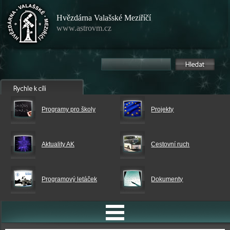
Hvězdárna Valašské Meziříčí
www.astrovm.cz
Programy pro školy
Projekty
Aktuality AK
Cestovní ruch
Programový letáček
Dokumenty