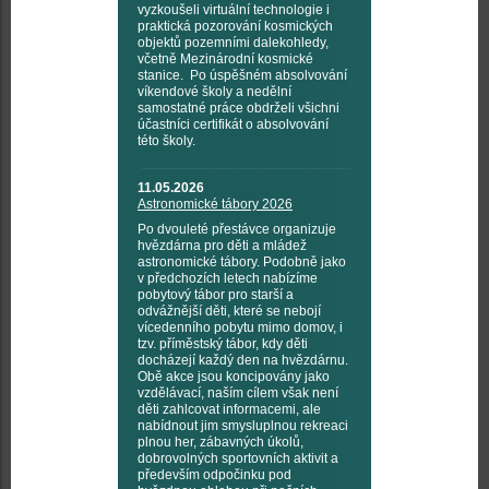
vyzkoušeli virtuální technologie i
praktická pozorování kosmických
objektů pozemními dalekohledy,
včetně Mezinárodní kosmické
stanice. Po úspěšném absolvování
víkendové školy a nedělní
samostatné práce obdrželi všichni
účastníci certifikát o absolvování
této školy.
11.05.2026
Astronomické tábory 2026
Po dvouleté přestávce organizuje
hvězdárna pro děti a mládež
astronomické tábory. Podobně jako
v předchozích letech nabízíme
pobytový tábor pro starší a
odvážnější děti, které se nebojí
vícedenního pobytu mimo domov, i
tzv. příměstský tábor, kdy děti
docházejí každý den na hvězdárnu.
Obě akce jsou koncipovány jako
vzdělávací, naším cílem však není
děti zahlcovat informacemi, ale
nabídnout jim smysluplnou rekreaci
plnou her, zábavných úkolů,
dobrovolných sportovních aktivit a
především odpočinku pod