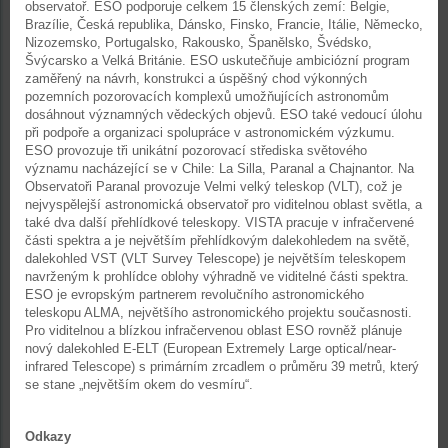
observatoř. ESO podporuje celkem 15 členských zemí: Belgie,
Brazílie, Česká republika, Dánsko, Finsko, Francie, Itálie, Německo,
Nizozemsko, Portugalsko, Rakousko, Španělsko, Švédsko,
Švýcarsko a Velká Británie. ESO uskutečňuje ambiciózní program
zaměřený na návrh, konstrukci a úspěšný chod výkonných
pozemních pozorovacích komplexů umožňujících astronomům
dosáhnout významných vědeckých objevů. ESO také vedoucí úlohu
při podpoře a organizaci spolupráce v astronomickém výzkumu.
ESO provozuje tři unikátní pozorovací střediska světového
významu nacházející se v Chile: La Silla, Paranal a Chajnantor. Na
Observatoři Paranal provozuje Velmi velký teleskop (VLT), což je
nejvyspělejší astronomická observatoř pro viditelnou oblast světla, a
také dva další přehlídkové teleskopy. VISTA pracuje v infračervené
části spektra a je největším přehlídkovým dalekohledem na světě,
dalekohled VST (VLT Survey Telescope) je největším teleskopem
navrženým k prohlídce oblohy výhradně ve viditelné části spektra.
ESO je evropským partnerem revolučního astronomického
teleskopu ALMA, největšího astronomického projektu současnosti.
Pro viditelnou a blízkou infračervenou oblast ESO rovněž plánuje
nový dalekohled E-ELT (European Extremely Large optical/near-
infrared Telescope) s primárním zrcadlem o průměru 39 metrů, který
se stane „největším okem do vesmíru“.
Odkazy