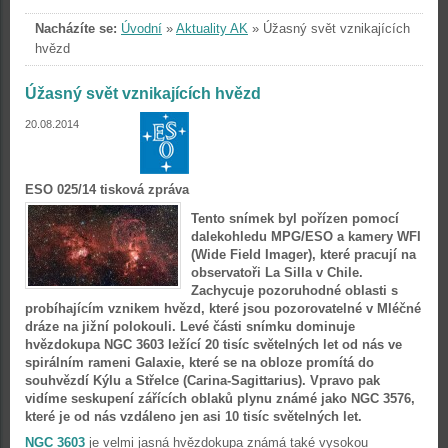
Nacházíte se:
Úvodní
»
Aktuality AK
»
Úžasný svět vznikajících
hvězd
Úžasný svět vznikajících hvězd
20.08.2014
ESO 025/14 tisková zpráva
Tento snímek byl pořízen pomocí
dalekohledu MPG/ESO a kamery WFI
(Wide Field Imager), které pracují na
observatoři La Silla v Chile.
Zachycuje pozoruhodné oblasti s
probíhajícím vznikem hvězd, které jsou pozorovatelné v Mléčné
dráze na jižní polokouli. Levé části snímku dominuje
hvězdokupa NGC 3603 ležící 20 tisíc světelných let od nás ve
spirálním rameni Galaxie, které se na obloze promítá do
souhvězdí Kýlu a Střelce (Carina-Sagittarius). Vpravo pak
vidíme seskupení zářících oblaků plynu známé jako NGC 3576,
které je od nás vzdáleno jen asi 10 tisíc světelných let.
NGC 3603
je velmi jasná hvězdokupa známá také vysokou