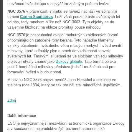
otevřenou hvězdokupu s nejvyšším známým počtem hvězd.
NGC 3576
v pravé části snímku se rovněž nachází ve spirálním
rameni
Carina-Sagittarius
. Leží však pouze 9 tisíc světelných let
od nás, tedy mnohem blíže než NGC 3603. Tyto objekty se do
vzájemné blízkosti na obloze promítají pouze náhodou.
NGC 3576 je pozoruhodná dvojicí mohutných zakřivených útvarů
připomínajících zatočené rohy berana. Tyto nápadné filamenty
vznikly působením hvězdného větru mladých horkých hvězd uvnitř
mlhoviny, které odfoukly plyn a prach do vzdáleností stovek
světelných let. Tmavými siluetami se ve složitém vzhledu mlhoviny
projevují útvary známé jako
Bokovy globule
. Tato temná oblaka
poblíž horní části mlhoviny představují další možné oblasti pro
formování hvězd v budoucnosti.
Mlhovinu NGC 3576 objevil rovněž John Herschel a dokonce ve
stejném roce 1834, který se tak pro něj stal mimořádně úspěšným.
Zdroj
Další informace
ESO je nejvýznamnější mezivládní astronomická organizace Evropy
a v současnosti nejproduktivnější pozemní astronomická