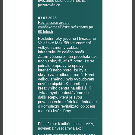
hvězdnou oblohou při nočních
pozorováních.
03.03.2026
Revitalizace areálu
valašskomeziříčské hvězdárny po
60 letech
Poslední roky jsou na Hvězdárně
Valašské Meziříčí ve znamení
velkých změn v základní
infrastruktuře celého areálu.
Zatím většina změn probíhala tak
trochu skrytě, ať už proto, že se
jednalo o opravy či úpravy
interiérů nebo proto, že byla
skryta za hradbou stromů. První
velkou změnou bylo vybudování
nového objektu Kulturního a
kreativního centra na ulici J. K.
Tyla a nyní se dostáváme do
další etapy, která je svou
povahou velmi zřetelná. Jedná se
o komplexní revitalizaci oplocení
a areálu hvězdárny.
Přihlašte se k odběru aktualit AKA,
novinek z hvězdárny a akcí: