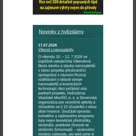
Novinky z hvězdárny
17.07.2026
Víkend s nanosatelity
O víkendu 10. – 12. 7 2026 se
úspěšně uskutečnila Víkendová
škola návrhu a stavby nanosatelitů
v rámci projektu přeshraniční
spolupráce s názvem Rozvoj
vzdělávání v oblasti vývoje
nanosatelitů a kosmických
technologií. Akci pořádali oba
partneři projektu, Hvězdárna
Valašské Meziříčí, p. o. a Slovenská
organizácia pre vesmírné aktivity a
zúčastnilo se ji 15 účastníků z obou
stran hranice. Součástí opravdu
bohatého a zajímavého programu
byly nejen teoretické přednášky,
semináře, praktické činnosti se
složením Schoolsatů – výukového
modelu cubesatu, ale také jsme si