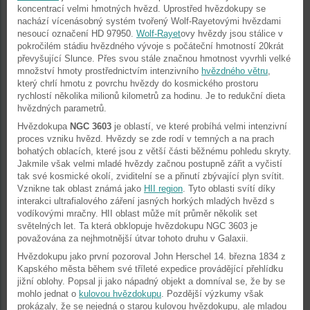
koncentrací velmi hmotných hvězd. Uprostřed hvězdokupy se
nachází vícenásobný systém tvořený Wolf-Rayetovými hvězdami
nesoucí označení HD 97950.
Wolf-Rayet
ovy hvězdy jsou stálice v
pokročilém stádiu hvězdného vývoje s počáteční hmotností 20krát
převyšující Slunce. Přes svou stále značnou hmotnost vyvrhli velké
množství hmoty prostřednictvím intenzivního
hvězdného větru
,
který chrlí hmotu z povrchu hvězdy do kosmického prostoru
rychlostí několika milionů kilometrů za hodinu. Je to redukční dieta
hvězdných parametrů.
Hvězdokupa
NGC 3603
je oblastí, ve které probíhá velmi intenzivní
proces vzniku hvězd. Hvězdy se zde rodí v temných a na prach
bohatých oblacích, které jsou z větší části běžnému pohledu skryty.
Jakmile však velmi mladé hvězdy začnou postupně zářit a vyčistí
tak své kosmické okolí, zviditelní se a přinutí zbývající plyn svítit.
Vznikne tak oblast známá jako
HII region
. Tyto oblasti svítí díky
interakci ultrafialového záření jasných horkých mladých hvězd s
vodíkovými mračny. HII oblast může mít průměr několik set
světelných let. Ta která obklopuje hvězdokupu NGC 3603 je
považována za nejhmotnější útvar tohoto druhu v Galaxii.
Hvězdokupu jako první pozoroval John Herschel 14. března 1834 z
Kapského města během své tříleté expedice provádějící přehlídku
jižní oblohy. Popsal ji jako nápadný objekt a domníval se, že by se
mohlo jednat o
kulovou hvězdokupu
. Pozdější výzkumy však
prokázaly, že se nejedná o starou kulovou hvězdokupu, ale mladou