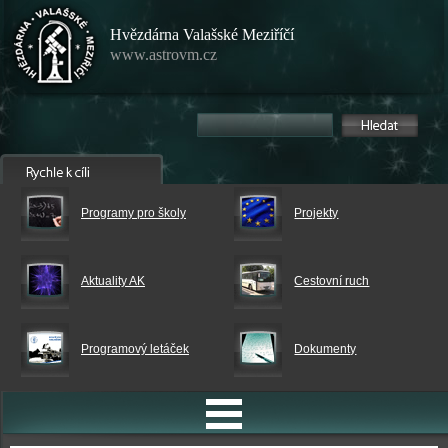
Hvězdárna Valašské Meziříčí
www.astrovm.cz
Programy pro školy
Projekty
Aktuality AK
Cestovní ruch
Programový letáček
Dokumenty