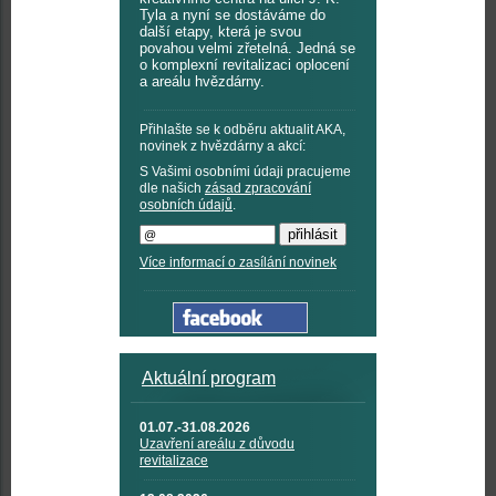
Tyla a nyní se dostáváme do
další etapy, která je svou
povahou velmi zřetelná. Jedná se
o komplexní revitalizaci oplocení
a areálu hvězdárny.
Přihlašte se k odběru aktualit AKA,
novinek z hvězdárny a akcí:
S Vašimi osobními údaji pracujeme
dle našich
zásad zpracování
osobních údajů
.
Více informací o zasílání novinek
Aktuální program
01.07.-31.08.2026
Uzavření areálu z důvodu
revitalizace