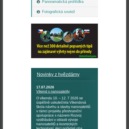
Panoramatická prohlídka
Fotografická soutež
Novinky z hvězdárny
17.07.2026
Víkend s nanosatelity
O víkendu 10. – 12. 7 2026 se
úspěšně uskutečnila Víkendová
škola návrhu a stavby nanosatelitů
v rámci projektu přeshraniční
spolupráce s názvem Rozvoj
vzdělávání v oblasti vývoje
nanosatelitů a kosmických
technologií. Akci pořádali oba