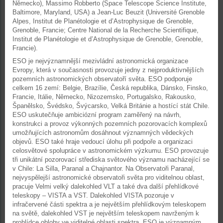
Německo), Massimo Robberto (Space Telescope Science Institute,
Baltimore, Maryland, USA) a Jean-Luc Beuzit (Université Grenoble
Alpes, Institut de Planétologie et d’Astrophysique de Grenoble,
Grenoble, Francie; Centre National de la Recherche Scientifique,
Institut de Planétologie et d’Astrophysique de Grenoble, Grenoble,
Francie).
ESO je nejvýznamnější mezivládní astronomická organizace
Evropy, která v současnosti provozuje jedny z nejproduktivnějších
pozemních astronomických observatoří světa. ESO podporuje
celkem 16 zemí: Belgie, Brazílie, Česká republika, Dánsko, Finsko,
Francie, Itálie, Německo, Nizozemsko, Portugalsko, Rakousko,
Španělsko, Švédsko, Švýcarsko, Velká Británie a hostící stát Chile.
ESO uskutečňuje ambiciózní program zaměřený na návrh,
konstrukci a provoz výkonných pozemních pozorovacích komplexů
umožňujících astronomům dosáhnout významných vědeckých
objevů. ESO také hraje vedoucí úlohu při podpoře a organizaci
celosvětové spolupráce v astronomickém výzkumu. ESO provozuje
tři unikátní pozorovací střediska světového významu nacházející se
v Chile: La Silla, Paranal a Chajnantor. Na Observatoři Paranal,
nejvyspělejší astronomické observatoři světa pro viditelnou oblast,
pracuje Velmi velký dalekohled VLT a také dva další přehlídkové
teleskopy – VISTA a VST. Dalekohled VISTA pozoruje v
infračervené části spektra a je největším přehlídkovým teleskopem
na světě, dalekohled VST je největším teleskopem navrženým k
prohlídce oblohy ve viditelné oblasti spektra. ESO je významným