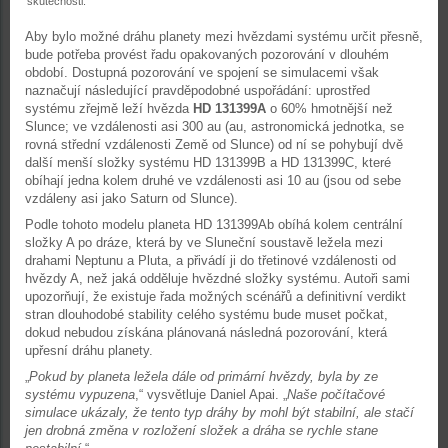
skutečnosti.
Aby bylo možné dráhu planety mezi hvězdami systému určit přesně,
bude potřeba provést řadu opakovaných pozorování v dlouhém
období. Dostupná pozorování ve spojení se simulacemi však
naznačují následující pravděpodobné uspořádání: uprostřed
systému zřejmě leží hvězda
HD 131399A
o 60% hmotnější než
Slunce; ve vzdálenosti asi 300 au (au, astronomická jednotka, se
rovná střední vzdálenosti Země od Slunce) od ní se pohybují dvě
další menší složky systému HD 131399B a HD 131399C, které
obíhají jedna kolem druhé ve vzdálenosti asi 10 au (jsou od sebe
vzdáleny asi jako Saturn od Slunce).
Podle tohoto modelu planeta HD 131399Ab obíhá kolem centrální
složky A po dráze, která by ve Sluneční soustavě ležela mezi
drahami Neptunu a Pluta, a přivádí ji do třetinové vzdálenosti od
hvězdy A, než jaká odděluje hvězdné složky systému. Autoři sami
upozorňují, že existuje řada možných scénářů a definitivní verdikt
stran dlouhodobé stability celého systému bude muset počkat,
dokud nebudou získána plánovaná následná pozorování, která
upřesní dráhu planety.
„
Pokud by planeta ležela dále od primární hvězdy, byla by ze
systému vypuzena
,“ vysvětluje Daniel Apai. „
Naše počítačové
simulace ukázaly, že tento typ dráhy by mohl být stabilní, ale stačí
jen drobná změna v rozložení složek a dráha se rychle stane