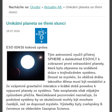
Nacházíte se:
Úvodní
»
Aktuality AK
»
Unikátní planeta se třemi
slunci
Unikátní planeta se třemi slunci
18.07.2016
ESO 024/16 tisková zpráva
Tým astronomů využil přístroj
SPHERE a dalekohled ESO/VLT k
zobrazení první extrasolární planety,
která byla objevena na vzdálené
dráze v trojhvězdném systému.
Dosud se myslelo, že oběžná dráha
takového tělesa musí být nestabilní a
že vzájemné gravitační interakce v krátké době povedou k
vypuzení planety ze systému. Tato exoplaneta však nějakým
způsobem přežila. Neočekávané pozorování naznačuje, že
podobné systémy by ve skutečnosti mohly být mnohem
častější, než se doposud myslelo. Výsledky byly zveřejněny 8.
července ve vědeckém časopise Science.