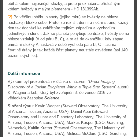
obíhá kolem nejjasnější složky, a proto je označena příslušným
kódem hvězdy a malým písmenem - HD 131399Ab.
[2]
Po většinu oběhu planety (jejího roku) se hvězdy na obloze
nacházejí blízko sebe. Proto lze rozlišit denní a noční stranu, každý
den tak dochází ke zvláštním trojitým západům a východům
jednotlivých sluncí. Jak se planeta pohybuje po dráze, hvězdy se na
obloze vzdalují (A od páru B, C), a to až do okamžiku, kdy západ
primární složky A nastává v době východu páru B, C – asi na
čtvrtině dráhy je tak každá část planety neustále osvětlena (asi 140
pozemských let).
Další informace
Výzkum byl prezentován v článku s názvem “
Direct Imaging
Discovery of a Jovian Exoplanet Within a Triple Star System
” autorů
K. Wagner a kol., který byl zveřejněn 8. července 2016 ve
vědeckém časopise
Science
.
Složení týmu
: Kevin Wagner (Steward Observatory, The University
of Arizona, Tucson, Arizona, USA), Dániel Apai (Steward
Observatory and Lunar and Planetary Laboratory, The University of
Arizona, Tucson, Arizona, USA), Markus Kasper (ESO, Garching,
Německo), Kaitlin Kratter (Steward Observatory, The University of
Arizona, Tucson, Arizona, USA), Melissa McClure (ESO, Garching,