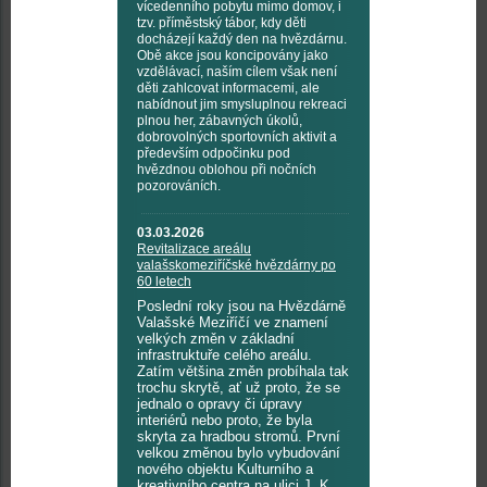
vícedenního pobytu mimo domov, i
tzv. příměstský tábor, kdy děti
docházejí každý den na hvězdárnu.
Obě akce jsou koncipovány jako
vzdělávací, naším cílem však není
děti zahlcovat informacemi, ale
nabídnout jim smysluplnou rekreaci
plnou her, zábavných úkolů,
dobrovolných sportovních aktivit a
především odpočinku pod
hvězdnou oblohou při nočních
pozorováních.
03.03.2026
Revitalizace areálu
valašskomeziříčské hvězdárny po
60 letech
Poslední roky jsou na Hvězdárně
Valašské Meziříčí ve znamení
velkých změn v základní
infrastruktuře celého areálu.
Zatím většina změn probíhala tak
trochu skrytě, ať už proto, že se
jednalo o opravy či úpravy
interiérů nebo proto, že byla
skryta za hradbou stromů. První
velkou změnou bylo vybudování
nového objektu Kulturního a
kreativního centra na ulici J. K.