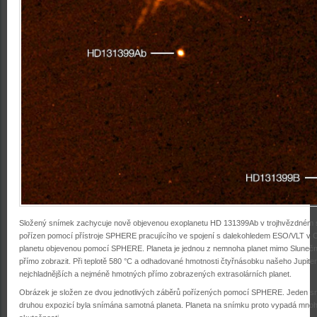
Složený snímek zachycuje nově objevenou exoplanetu HD 131399Ab v trojhvězdném 
pořízen pomocí přístroje SPHERE pracujícího ve spojení s dalekohledem ESO/VLT v Chi
planetu objevenou pomocí SPHERE. Planeta je jednou z nemnoha planet mimo Sluneční
přímo zobrazit. Při teplotě 580 °C a odhadované hmotnosti čtyřnásobku našeho Jupiter
nejchladnějších a nejméně hmotných přímo zobrazených extrasolárních planet.
Obrázek je složen ze dvou jednotlivých záběrů pořízených pomocí SPHERE. Jeden sní
druhou expozicí byla snímána samotná planeta. Planeta na snímku proto vypadá mnoh