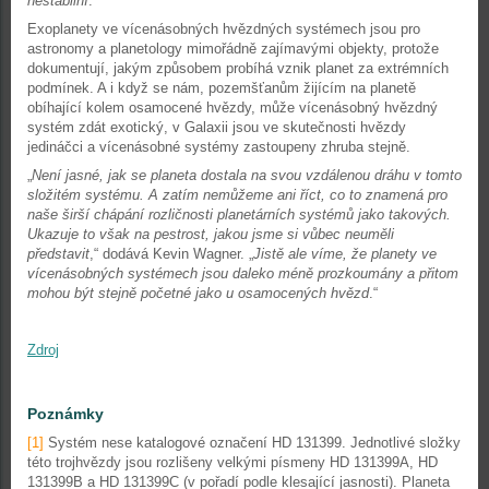
nestabilní
.“
Exoplanety ve vícenásobných hvězdných systémech jsou pro
astronomy a planetology mimořádně zajímavými objekty, protože
dokumentují, jakým způsobem probíhá vznik planet za extrémních
podmínek. A i když se nám, pozemšťanům žijícím na planetě
obíhající kolem osamocené hvězdy, může vícenásobný hvězdný
systém zdát exotický, v Galaxii jsou ve skutečnosti hvězdy
jedináčci a vícenásobné systémy zastoupeny zhruba stejně.
„
Není jasné, jak se planeta dostala na svou vzdálenou dráhu v tomto
složitém systému. A zatím nemůžeme ani říct, co to znamená pro
naše širší chápání rozličnosti planetárních systémů jako takových.
Ukazuje to však na pestrost, jakou jsme si vůbec neuměli
představit
,“ dodává Kevin Wagner. „
Jistě ale víme, že planety ve
vícenásobných systémech jsou daleko méně prozkoumány a přitom
mohou být stejně početné jako u osamocených hvězd
.“
Zdroj
Poznámky
[1]
Systém nese katalogové označení HD 131399. Jednotlivé složky
této trojhvězdy jsou rozlišeny velkými písmeny HD 131399A, HD
131399B a HD 131399C (v pořadí podle klesající jasnosti). Planeta