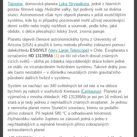
Tatooine
, domovská planeta
Luka Skywalkera
, jedné z hlavních
postav filmové ságy
Hvězdné války
, byl podivný svět se dvěma
slunci. Astronomové však nyní objevili planetu v ještě exotičtějším
systému, kde by si případný pozorovatel mohl užívat neustávající
denní světlo nebo trojitý rozbřesk a soumrak, podle toho, jaké
období, o délce přesahující lidský život, zrovna panuje.
Planetu objevili členové astronomického týmu z University of
Arizona (USA) a použili k tomu metodu přímého zobrazení pomocí
dalekohledu
ESO/VLT
(
Very Large Telescope
) v Chile. Exoplaneta s
označením
HD 131399Ab
[1]
se liší od všech dosud známých
cizích světů – obíhá po zdaleka nejvzdálenější dráze kolem jedné
ze stálic ve vícenásobném hvězdném systému. Takové dráhy jsou
ale často nestabilní – v důsledku neustálých změn gravitačního
působení dalších hvězd v systému.
Systém se nachází asi 340 světelných let od nás a na obloze
bychom jej nalezli v souhvězdí Kentaura (
Centaurus
). Planeta je
výjimečná v mnoha ohledech. HD 131399Ab je asi jen 16 milionů let
stará a je tedy jednou z nejmladších známých exoplanet. Je jednou
z nemnoha planet mimo Sluneční soustavu, kterou se podařilo
přímo zobrazit. Při teplotě 580 °C a odhadované hmotnosti
čtyřnásobku našeho Jupiteru se zároveň jedná o jednu z
nejchladnějších a nejméně hmotných přímo zobrazených
extrasolárních planet.