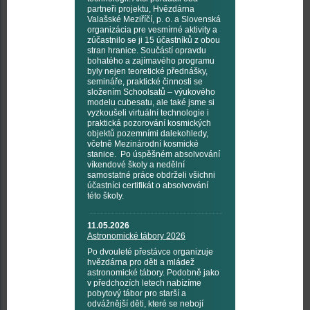
partneři projektu, Hvězdárna
Valašské Meziříčí, p. o. a Slovenská
organizácia pre vesmírné aktivity a
zúčastnilo se ji 15 účastníků z obou
stran hranice. Součástí opravdu
bohatého a zajímavého programu
byly nejen teoretické přednášky,
semináře, praktické činnosti se
složením Schoolsatů – výukového
modelu cubesatu, ale také jsme si
vyzkoušeli virtuální technologie i
praktická pozorování kosmických
objektů pozemními dalekohledy,
včetně Mezinárodní kosmické
stanice. Po úspěšném absolvování
víkendové školy a nedělní
samostatné práce obdrželi všichni
účastníci certifikát o absolvování
této školy.
11.05.2026
Astronomické tábory 2026
Po dvouleté přestávce organizuje
hvězdárna pro děti a mládež
astronomické tábory. Podobně jako
v předchozích letech nabízíme
pobytový tábor pro starší a
odvážnější děti, které se nebojí