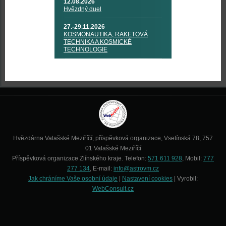
12.08.2026
Hvězdný duel
27.-29.11.2026
KOSMONAUTIKA, RAKETOVÁ
TECHNIKA A KOSMICKÉ
TECHNOLOGIE
Hvězdárna Valašské Meziříčí, příspěvková organizace, Vsetínská 78, 757
01 Valašské Meziříčí
Příspěvková organizace Zlínského kraje. Telefon:
571 611 928
, Mobil:
777
277 134
, E-mail:
info@astrovm.cz
Jak chráníme Vaše osobní údaje
|
Nastavení cookies
| Vyrobil:
WebConsult.cz