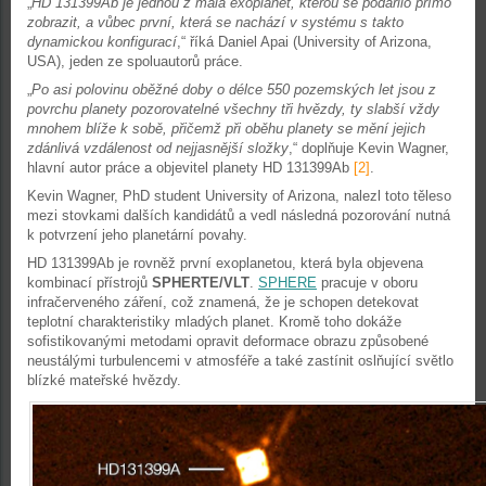
„
HD 131399Ab je jednou z mála exoplanet, kterou se podařilo přímo
zobrazit, a vůbec první, která se nachází v systému s takto
dynamickou konfigurací
,“ říká Daniel Apai (University of Arizona,
USA), jeden ze spoluautorů práce.
„
Po asi polovinu oběžné doby o délce 550 pozemských let jsou z
povrchu planety pozorovatelné všechny tři hvězdy, ty slabší vždy
mnohem blíže k sobě, přičemž při oběhu planety se mění jejich
zdánlivá vzdálenost od nejjasnější složky
,“ doplňuje Kevin Wagner,
hlavní autor práce a objevitel planety HD 131399Ab
[2]
.
Kevin Wagner, PhD student University of Arizona, nalezl toto těleso
mezi stovkami dalších kandidátů a vedl následná pozorování nutná
k potvrzení jeho planetární povahy.
HD 131399Ab je rovněž první exoplanetou, která byla objevena
kombinací přístrojů
SPHERTE/VLT
.
SPHERE
pracuje v oboru
infračerveného záření, což znamená, že je schopen detekovat
teplotní charakteristiky mladých planet. Kromě toho dokáže
sofistikovanými metodami opravit deformace obrazu způsobené
neustálými turbulencemi v atmosféře a také zastínit oslňující světlo
blízké mateřské hvězdy.