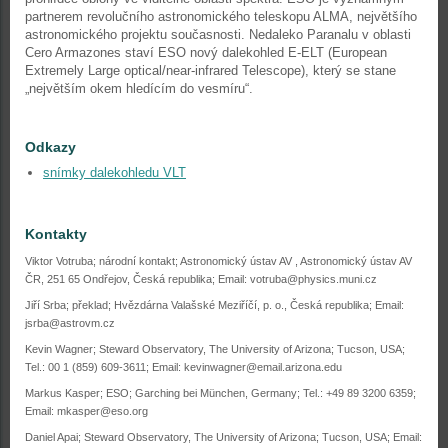
partnerem revolučního astronomického teleskopu ALMA, největšího
astronomického projektu současnosti. Nedaleko Paranalu v oblasti
Cero Armazones staví ESO nový dalekohled E-ELT (European
Extremely Large optical/near-infrared Telescope), který se stane
„největším okem hledícím do vesmíru“.
Odkazy
snímky dalekohledu VLT
Kontakty
Viktor Votruba; národní kontakt; Astronomický ústav AV , Astronomický ústav AV
ČR, 251 65 Ondřejov, Česká republika; Email: votruba@physics.muni.cz
Jiří Srba; překlad; Hvězdárna Valašské Meziříčí, p. o., Česká republika; Email:
jsrba@astrovm.cz
Kevin Wagner; Steward Observatory, The University of Arizona; Tucson, USA;
Tel.: 00 1 (859) 609-3611; Email: kevinwagner@email.arizona.edu
Markus Kasper; ESO; Garching bei München, Germany; Tel.: +49 89 3200 6359;
Email: mkasper@eso.org
Daniel Apai; Steward Observatory, The University of Arizona; Tucson, USA; Email: