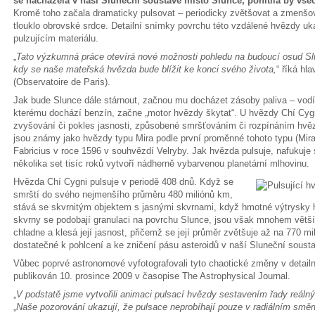
se nacházela v naší Sluneční soustavě místo Slunce, pohltila by všec
Kromě toho začala dramaticky pulsovat – periodicky zvětšovat a zmenšova
tlouklo obrovské srdce. Detailní snímky povrchu této vzdálené hvězdy uk
pulzujícím materiálu.
„
Tato výzkumná práce otevírá nové možnosti pohledu na budoucí osud Slu
kdy se naše mateřská hvězda bude blížit ke konci svého života,
“ říká hl
(Observatoire de Paris).
Jak bude Slunce dále stárnout, začnou mu docházet zásoby paliva – vodík
kterému dochází benzín, začne „motor hvězdy škytat“. U hvězdy Chí Cygn
zvyšování či pokles jasnosti, způsobené smršťováním či rozpínáním hvězd
jsou známy jako hvězdy typu Mira podle první proměnné tohoto typu (Mira
Fabricius v roce 1596 v souhvězdí Velryby. Jak hvězda pulsuje, nafukuje s
několika set tisíc roků vytvoří nádherně vybarvenou planetární mlhovinu.
Hvězda Chí Cygni pulsuje v periodě 408 dnů. Když se
smrští do svého nejmenšího průměru 480 miliónů km,
stává se skvrnitým objektem s jasnými skvrnami, když hmotné výtrysky ho
skvrny se podobají granulaci na povrchu Slunce, jsou však mnohem větší
chladne a klesá její jasnost, přičemž se její průměr zvětšuje až na 770 m
dostatečné k pohlcení a ke zničení pásu asteroidů v naší Sluneční soust
Vůbec poprvé astronomové vyfotografovali tyto chaotické změny v detail
publikován 10. prosince 2009 v časopise The Astrophysical Journal.
„
V podstatě jsme vytvořili animaci pulsací hvězdy sestavením řady reálnýc
„
Naše pozorování ukazují, že pulsace neprobíhají pouze v radiálním smě