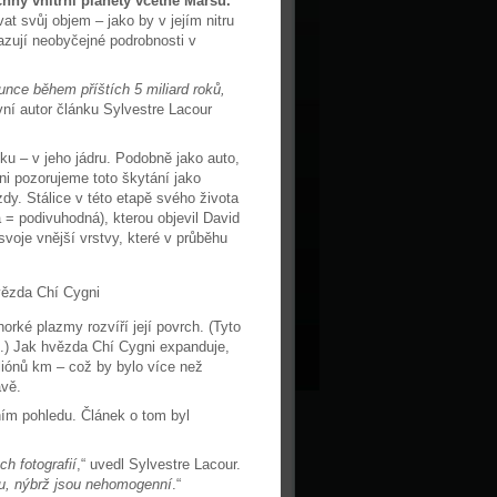
hny vnitřní planety včetně Marsu.
t svůj objem – jako by v jejím nitru
azují neobyčejné podrobnosti v
nce během příštích 5 miliard roků,
avní autor článku Sylvestre Lacour
u – v jeho jádru. Podobně jako auto,
i pozorujeme toto škytání jako
y. Stálice v této etapě svého života
 = podivuhodná), kterou objevil David
voje vnější vrstvy, které v průběhu
rké plazmy rozvíří její povrch. (Tyto
.) Jak hvězda Chí Cygni expanduje,
iliónů km – což by bylo více než
avě.
ním pohledu. Článek o tom byl
h fotografií
,“ uvedl Sylvestre Lacour.
ru, nýbrž jsou nehomogenní
.“