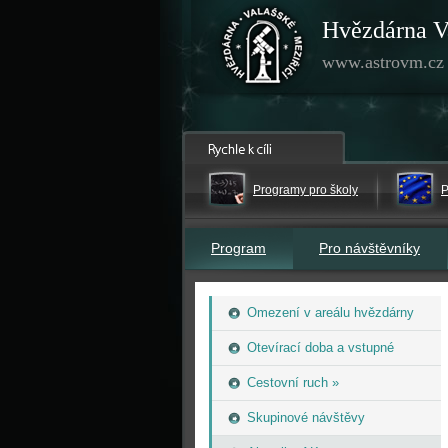
Hvězdárna V
www.astrovm.cz
Programy pro školy
P
Program
Pro návštěvníky
Omezení v areálu hvězdárny
Otevírací doba a vstupné
Cestovní ruch »
Skupinové návštěvy