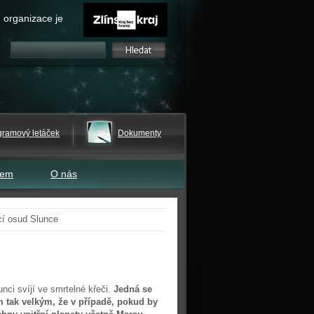
 organizace je
gramový letáček
Dokumenty
tem
O nás
cí osud Slunce
ci svíjí ve smrtelné křeči.
Jedná se
m tak velkým, že v případě, pokud by