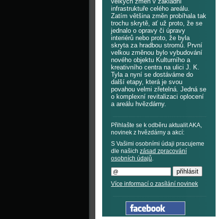
velkých změn v základní
infrastruktuře celého areálu.
Zatím většina změn probíhala tak
trochu skrytě, ať už proto, že se
jednalo o opravy či úpravy
interiérů nebo proto, že byla
skryta za hradbou stromů. První
velkou změnou bylo vybudování
nového objektu Kulturního a
kreativního centra na ulici J. K.
Tyla a nyní se dostáváme do
další etapy, která je svou
povahou velmi zřetelná. Jedná se
o komplexní revitalizaci oplocení
a areálu hvězdárny.
Přihlašte se k odběru aktualit AKA,
novinek z hvězdárny a akcí:
S Vašimi osobními údaji pracujeme
dle našich
zásad zpracování
osobních údajů
.
Více informací o zasílání novinek