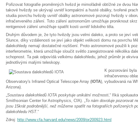
Pořizovat fotografie proměnných hvězd je mimořádně obtížné ze dvou hl
takové hvězdy se ukrývají uvnitř kompaktní a husté obálky, tvořené pra
studia povrchu hvězdy uvnitř obálky astronomové pozorují hvězdy v obor
infračerveného záření. Toto záření astronomům umožňuje proniknout skrz
rentgenové záření umožňuje spatřit kosti uvnitř lidského těla.
Druhým důvodem je, že tyto hvězdy jsou velmi daleko, a proto se jeví vel
Slunce, díky vzdálenosti se jeví jako objekt velikosti domu na povrchu
dalekohledy nemají dostatečné rozlišení. Proto astronomové použili k po
interferometrie, která umožňuje sloučit světlo zaregistrované několika dal
schopnost. Ta pak odpovídá velkému dalekohledu, jehož průměr je ekvival
jednotlivými malými teleskopy.
K pozorování byla
infračervenou obla
Observatory's Infrared Optical Telescope Array (
IOTA
), vybudovaná na Wh
Arizona).
„
Soustava dalekohledů IOTA poskytuje unikátní možnosti
,“ říká spoluaut
Smithsonian Center for Astrophysics, CfA). „
To nám dovoluje pozorovat ne
jsou 15krát podrobnější, než můžeme spatřit na fotografiích pořízených
dalekohledu HST
.“
Zdroj:
http://www.cfa.harvard.edu/news/2009/pr200923.html