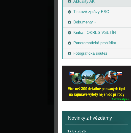
Aktuality AK
Tiskové zprávy ESO
Dokumenty »
Kniha - OKRES VSETÍN
Panoramatická prohlídka
Fotografická soutež
Novinky z hvězdárny
17.07.2026