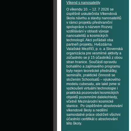
Víkend s nanosatelity
O víkendu 10. – 12. 7 2026 se
úspěšně uskutečnila Víkendová
škola návrhu a stavby nanosatelitů
v rámci projektu přeshraniční
spolupráce s názvem Rozvoj
vzdělávání v oblasti vývoje
nanosatelitů a kosmických
technologií. Akci pořádali oba
partneři projektu, Hvězdárna
Valašské Meziříčí, p. o. a Slovenská
organizácia pre vesmírné aktivity a
zúčastnilo se ji 15 účastníků z obou
stran hranice. Součástí opravdu
bohatého a zajímavého programu
byly nejen teoretické přednášky,
semináře, praktické činnosti se
složením Schoolsatů – výukového
modelu cubesatu, ale také jsme si
vyzkoušeli virtuální technologie i
praktická pozorování kosmických
objektů pozemními dalekohledy,
včetně Mezinárodní kosmické
stanice. Po úspěšném absolvování
víkendové školy a nedělní
samostatné práce obdrželi všichni
účastníci certifikát o absolvování
této školy.