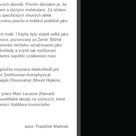
avních důvodů. Prvním důvodem je, že
chem a různými molekulami. Za účelem
u specifických vlnových délek
 vrstvu prachu a molekul podobně jako
mi malé. I kdyby byly stejně velké jako
 Měsíce, pozorovaný ze Země. Běžné
zorování techniku označovanou jako
ekohledy a zvýšit tak rozlišovací
entní největší vzdálenosti mezi
 použita soustava dalekohledů pro
st Smithsonian Astrophysical
ipple Observatory (Mount Hopkins,
or práce Marc Lacasse (Harvard-
uvěřitelné detaily na snímcích, které
 pomocí Hubblova kosmického
autor: František Martinek