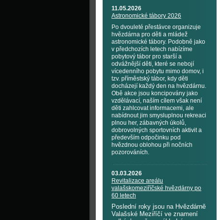
11.05.2026
Astronomické tábory 2026
Po dvouleté přestávce organizuje
hvězdárna pro děti a mládež
astronomické tábory. Podobně jako
v předchozích letech nabízíme
pobytový tábor pro starší a
odvážnější děti, které se nebojí
vícedenního pobytu mimo domov, i
tzv. příměstský tábor, kdy děti
docházejí každý den na hvězdárnu.
Obě akce jsou koncipovány jako
vzdělávací, naším cílem však není
děti zahlcovat informacemi, ale
nabídnout jim smysluplnou rekreaci
plnou her, zábavných úkolů,
dobrovolných sportovních aktivit a
především odpočinku pod
hvězdnou oblohou při nočních
pozorováních.
03.03.2026
Revitalizace areálu
valašskomeziříčské hvězdárny po
60 letech
Poslední roky jsou na Hvězdárně
Valašské Meziříčí ve znamení