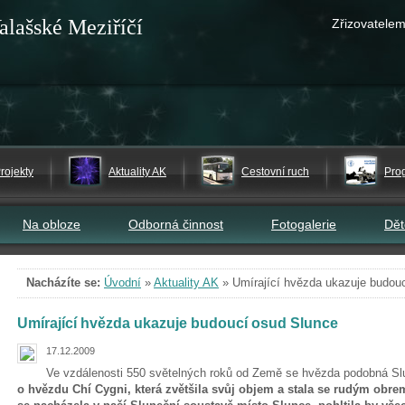
alašské Meziříčí
Zřizovatelem
rojekty
Aktuality AK
Cestovní ruch
Pro
Na obloze
Odborná činnost
Fotogalerie
Dě
Nacházíte se:
Úvodní
»
Aktuality AK
»
Umírající hvězda ukazuje budou
Umírající hvězda ukazuje budoucí osud Slunce
17.12.2009
Ve vzdálenosti 550 světelných roků od Země se hvězda podobná Slun
o hvězdu Chí Cygni, která zvětšila svůj objem a stala se rudým obre