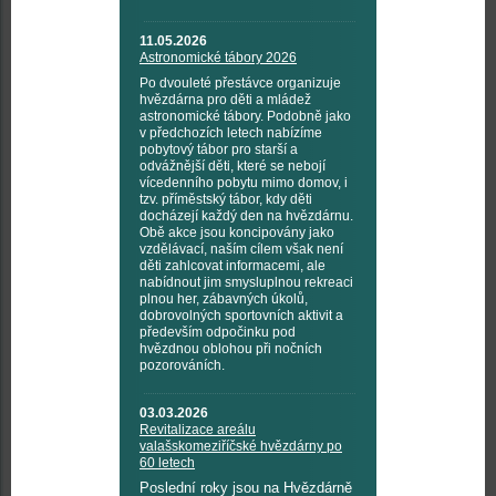
11.05.2026
Astronomické tábory 2026
Po dvouleté přestávce organizuje
hvězdárna pro děti a mládež
astronomické tábory. Podobně jako
v předchozích letech nabízíme
pobytový tábor pro starší a
odvážnější děti, které se nebojí
vícedenního pobytu mimo domov, i
tzv. příměstský tábor, kdy děti
docházejí každý den na hvězdárnu.
Obě akce jsou koncipovány jako
vzdělávací, naším cílem však není
děti zahlcovat informacemi, ale
nabídnout jim smysluplnou rekreaci
plnou her, zábavných úkolů,
dobrovolných sportovních aktivit a
především odpočinku pod
hvězdnou oblohou při nočních
pozorováních.
03.03.2026
Revitalizace areálu
valašskomeziříčské hvězdárny po
60 letech
Poslední roky jsou na Hvězdárně