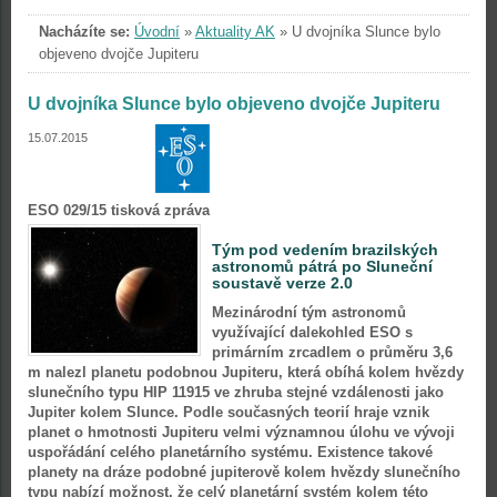
Nacházíte se:
Úvodní
»
Aktuality AK
»
U dvojníka Slunce bylo
objeveno dvojče Jupiteru
U dvojníka Slunce bylo objeveno dvojče Jupiteru
15.07.2015
ESO 029/15 tisková zpráva
Tým pod vedením brazilských
astronomů pátrá po Sluneční
soustavě verze 2.0
Mezinárodní tým astronomů
využívající dalekohled ESO s
primárním zrcadlem o průměru 3,6
m nalezl planetu podobnou Jupiteru, která obíhá kolem hvězdy
slunečního typu HIP 11915 ve zhruba stejné vzdálenosti jako
Jupiter kolem Slunce. Podle současných teorií hraje vznik
planet o hmotnosti Jupiteru velmi významnou úlohu ve vývoji
uspořádání celého planetárního systému. Existence takové
planety na dráze podobné jupiterově kolem hvězdy slunečního
typu nabízí možnost, že celý planetární systém kolem této