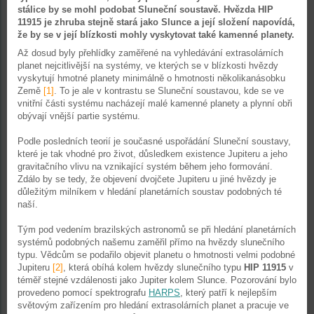
stálice by se mohl podobat Sluneční soustavě. Hvězda HIP
11915 je zhruba stejně stará jako Slunce a její složení napovídá,
že by se v její blízkosti mohly vyskytovat také kamenné planety.
Až dosud byly přehlídky zaměřené na vyhledávání extrasolárních
planet nejcitlivější na systémy, ve kterých se v blízkosti hvězdy
vyskytují hmotné planety minimálně o hmotnosti několikanásobku
Země
[1]
. To je ale v kontrastu se Sluneční soustavou, kde se ve
vnitřní části systému nacházejí malé kamenné planety a plynní obři
obývají vnější partie systému.
Podle posledních teorií je současné uspořádání Sluneční soustavy,
které je tak vhodné pro život, důsledkem existence Jupiteru a jeho
gravitačního vlivu na vznikající systém během jeho formování.
Zdálo by se tedy, že objevení dvojčete Jupiteru u jiné hvězdy je
důležitým milníkem v hledání planetárních soustav podobných té
naší.
Tým pod vedením brazilských astronomů se při hledání planetárních
systémů podobných našemu zaměřil přímo na hvězdy slunečního
typu. Vědcům se podařilo objevit planetu o hmotnosti velmi podobné
Jupiteru
[2]
, která obíhá kolem hvězdy slunečního typu
HIP 11915
v
téměř stejné vzdálenosti jako Jupiter kolem Slunce. Pozorování bylo
provedeno pomocí spektrografu
HARPS
, který patří k nejlepším
světovým zařízením pro hledání extrasolárních planet a pracuje ve