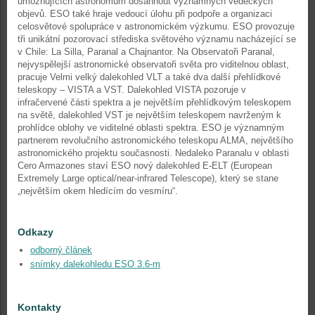
umožňujících astronomům dosáhnout významných vědeckých
objevů. ESO také hraje vedoucí úlohu při podpoře a organizaci
celosvětové spolupráce v astronomickém výzkumu. ESO provozuje
tři unikátní pozorovací střediska světového významu nacházející se
v Chile: La Silla, Paranal a Chajnantor. Na Observatoři Paranal,
nejvyspělejší astronomické observatoři světa pro viditelnou oblast,
pracuje Velmi velký dalekohled VLT a také dva další přehlídkové
teleskopy – VISTA a VST. Dalekohled VISTA pozoruje v
infračervené části spektra a je největším přehlídkovým teleskopem
na světě, dalekohled VST je největším teleskopem navrženým k
prohlídce oblohy ve viditelné oblasti spektra. ESO je významným
partnerem revolučního astronomického teleskopu ALMA, největšího
astronomického projektu současnosti. Nedaleko Paranalu v oblasti
Cero Armazones staví ESO nový dalekohled E-ELT (European
Extremely Large optical/near-infrared Telescope), který se stane
„největším okem hledícím do vesmíru“.
Odkazy
odborný článek
snímky dalekohledu ESO 3.6-m
Kontakty