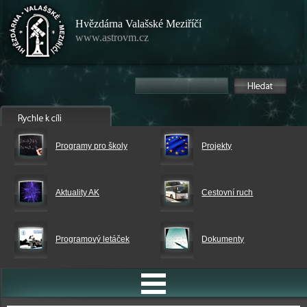
Hvězdárna Valašské Meziříčí
www.astrovm.cz
Programy pro školy
Projekty
Aktuality AK
Cestovní ruch
Programový letáček
Dokumenty