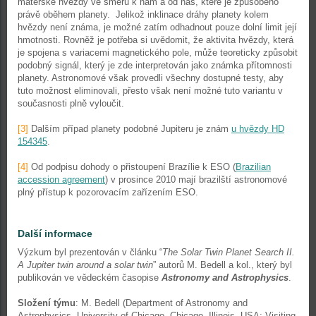
mateřské hvězdy ve směru k nám a od nás, které je způsobeno
právě oběhem planety. Jelikož inklinace dráhy planety kolem
hvězdy není známa, je možné zatím odhadnout pouze dolní limit její
hmotnosti. Rovněž je potřeba si uvědomit, že aktivita hvězdy, která
je spojena s variacemi magnetického pole, může teoreticky způsobit
podobný signál, který je zde interpretován jako známka přítomnosti
planety. Astronomové však provedli všechny dostupné testy, aby
tuto možnost eliminovali, přesto však není možné tuto variantu v
současnosti plně vyloučit.
[3]
Dalším případ planety podobné Jupiteru je znám
u hvězdy HD
154345
.
[4]
Od podpisu dohody o přistoupení Brazílie k ESO (
Brazilian
accession agreement
) v prosince 2010 mají brazilští astronomové
plný přístup k pozorovacím zařízením ESO.
Další informace
Výzkum byl prezentován v článku “
The Solar Twin Planet Search II.
A Jupiter twin around a solar twin
” autorů M. Bedell a kol., který byl
publikován ve vědeckém časopise
Astronomy and Astrophysics
.
Složení týmu
: M. Bedell (Department of Astronomy and
Astrophysics, University of Chicago, Chicago, Illinois, USA; Visiting