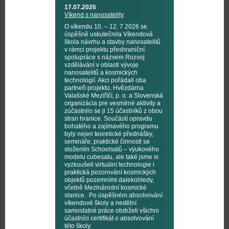
17.07.2026
Víkend s nanosatelity
O víkendu 10. – 12. 7 2026 se
úspěšně uskutečnila Víkendová
škola návrhu a stavby nanosatelitů
v rámci projektu přeshraniční
spolupráce s názvem Rozvoj
vzdělávání v oblasti vývoje
nanosatelitů a kosmických
technologií. Akci pořádali oba
partneři projektu, Hvězdárna
Valašské Meziříčí, p. o. a Slovenská
organizácia pre vesmírné aktivity a
zúčastnilo se ji 15 účastníků z obou
stran hranice. Součástí opravdu
bohatého a zajímavého programu
byly nejen teoretické přednášky,
semináře, praktické činnosti se
složením Schoolsatů – výukového
modelu cubesatu, ale také jsme si
vyzkoušeli virtuální technologie i
praktická pozorování kosmických
objektů pozemními dalekohledy,
včetně Mezinárodní kosmické
stanice. Po úspěšném absolvování
víkendové školy a nedělní
samostatné práce obdrželi všichni
účastníci certifikát o absolvování
této školy.