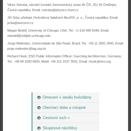
Viktor Votruba; národní kontakt; Astronomický ústav AV ČR, 251 65 Ondřejov,
Česká republika; Email: votruba@physics.muni.cz
Jiří Srba; překlad; Hvězdárna Valašské Meziříčí, p. o., Česká republika; Email:
jsrba@astrovm.cz
Megan Bedell; University of Chicago; USA; Tel.: +1 518 488 9348; Email:
mbedell@oddjob.uchicago.edu
Jorge Meléndez; Universidade de São Paulo; Brazil; Tel.: +55 11 3091 2840; Email:
jorge.melendez@iag.usp.br
Richard Hook; ESO Public Information Officer; Garching bei München, Germany;
Tel.: +49 89 3200 6655; Mobil: +49 151 1537 3591; Email: rhook@eso.org
Omezení v areálu hvězdárny
Otevírací doba a vstupné
Cestovní ruch »
Skupinové návštěvy