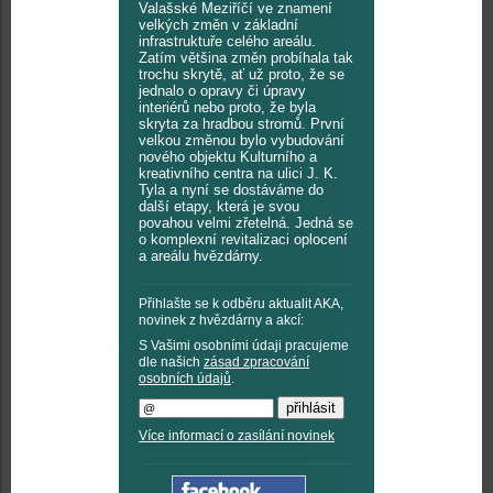
Valašské Meziříčí ve znamení
velkých změn v základní
infrastruktuře celého areálu.
Zatím většina změn probíhala tak
trochu skrytě, ať už proto, že se
jednalo o opravy či úpravy
interiérů nebo proto, že byla
skryta za hradbou stromů. První
velkou změnou bylo vybudování
nového objektu Kulturního a
kreativního centra na ulici J. K.
Tyla a nyní se dostáváme do
další etapy, která je svou
povahou velmi zřetelná. Jedná se
o komplexní revitalizaci oplocení
a areálu hvězdárny.
Přihlašte se k odběru aktualit AKA,
novinek z hvězdárny a akcí:
S Vašimi osobními údaji pracujeme
dle našich
zásad zpracování
osobních údajů
.
Více informací o zasílání novinek