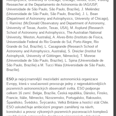
Researcher at the Departamento de Astronomia do IAG/USP,
Universidade de São Paulo, São Paulo, Brazílie), J. Meléndez
(Universidade de São Paulo, São Paulo, Brazílie), J. L. Bean
(Department of Astronomy and Astrophysics, University of Chicago),
I. Ramírez (McDonald Observatory and Department of Astronomy,
University of Texas, Austin, Texas, USA), M. Asplund (Research
School of Astronomy and Astrophysics, The Australian National
University, Weston, Australia), A. Alves-Brito (Instituto de Fisica,
Universidade Federal do Rio Grande do Sul, Porto Alegre, Rio
Grande do Sul, Brazílie), L. Casagrande (Research School of
Astronomy and Astrophysics, Australia), S. Dreizler (Institut für
Astrophysik, University of Göttingen, Německo), T. Monroe
(Universidade de São Paulo, Brazílie), L. Spina (Universidade de
São Paulo, Brazílie) a M. Tucci Maia (Universidade de São Paulo,
Brazílie).
ESO
je nejvýznamnější mezivládní astronomická organizace
Evropy, která v současnosti provozuje jedny z nejproduktivnějších
pozemních astronomických observatoří světa. ESO podporuje
celkem 16 zemí: Belgie, Brazílie, Česká republika, Dánsko, Finsko,
Francie, Itálie, Německo, Nizozemsko, Portugalsko, Rakousko,
Španělsko, Švédsko, Švýcarsko, Velká Británie a hostící stát Chile.
ESO uskutečňuje ambiciózní program zaměřený na návrh,
konstrukci a provoz výkonných pozemních pozorovacích komplexů