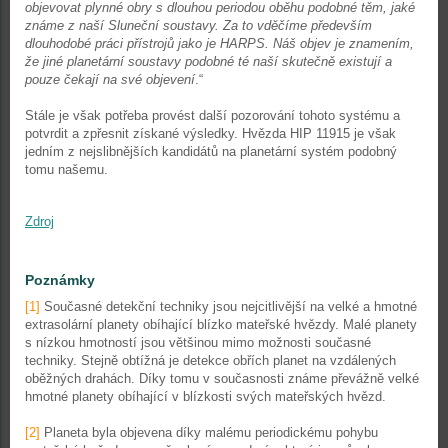
objevovat plynné obry s dlouhou periodou oběhu podobné těm, jaké
známe z naší Sluneční soustavy. Za to vděčíme především
dlouhodobé práci přístrojů jako je HARPS. Náš objev je znamením,
že jiné planetární soustavy podobné té naší skutečně existují a
pouze čekají na své objevení
.“
Stále je však potřeba provést další pozorování tohoto systému a
potvrdit a zpřesnit získané výsledky. Hvězda HIP 11915 je však
jedním z nejslibnějších kandidátů na planetární systém podobný
tomu našemu.
Zdroj
Poznámky
[1]
Současné detekční techniky jsou nejcitlivější na velké a hmotné
extrasolární planety obíhající blízko mateřské hvězdy. Malé planety
s nízkou hmotností jsou většinou mimo možnosti současné
techniky. Stejně obtížná je detekce obřích planet na vzdálených
oběžných drahách. Díky tomu v současnosti známe převážně velké
hmotné planety obíhající v blízkosti svých mateřských hvězd.
[2]
Planeta byla objevena díky malému periodickému pohybu