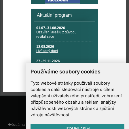
Aktuální program
01.07.-31.08.2026
Uzavření areálu z důvodu
revitalizace
12.08.2026
Hvězdný duel
27.-29.11.2026
KOSMONAUTIKA, RAKETOVÁ
TECHNIKA A KOSMICKÉ
Používáme soubory cookies
TECHNOLOGIE
Tyto webové stránky používají soubory
cookies a další sledovací nástroje s cílem
vylepšení uživatelského prostředí, zobrazení
přizpůsobeného obsahu a reklam, analýzy
návštěvnosti webových stránek a zjištění
zdroje návštěvnosti.
Hvězdárna Valašské Meziříčí, příspěvková organizace, Vsetínská 78, 757
SOUHLASÍM