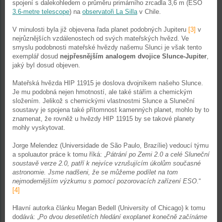
spojení s dalekohledem o průměru primárního zrcadla 3,6 m (ESO
3.6-metre telescope
) na
observatoři La Silla
v Chile.
V minulosti byla již objevena řada planet podobných Jupiteru
[3]
v
nejrůznějších vzdálenostech od svých mateřských hvězd. Ve
smyslu podobnosti mateřské hvězdy našemu Slunci je však tento
exemplář dosud
nejpřesnějším analogem dvojice Slunce-Jupiter
,
jaký byl dosud objeven.
Mateřská hvězda HIP 11915 je doslova dvojníkem našeho Slunce.
Je mu podobná nejen hmotností, ale také stářím a chemickým
složením. Jelikož s chemickými vlastnostmi Slunce a Sluneční
soustavy je spojena také přítomnost kamenných planet, mohlo by to
znamenat, že rovněž u hvězdy HIP 11915 by se takové planety
mohly vyskytovat.
Jorge Melendez (Universidade de São Paulo, Brazílie) vedoucí týmu
a spoluautor práce k tomu říká: „
Pátrání po Zemi 2.0 a celé Sluneční
soustavě verze 2.0, patří k nejvíce vzrušujícím úkolům současné
astronomie. Jsme nadšeni, že se můžeme podílet na tom
nejmodernějším výzkumu s pomocí pozorovacích zařízení ESO
.“
[4]
Hlavní autorka článku Megan Bedell (University of Chicago) k tomu
dodává: „
Po dvou desetiletích hledání exoplanet konečně začínáme