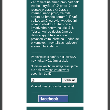
Zatím většina změn probíhala tak
trochu skrytě, ať už proto, že se
jednalo o opravy či úpravy
interiérů nebo proto, že byla
skryta za hradbou stromů. První
velkou změnou bylo vybudování
nového objektu Kulturního a
kreativního centra na ulici J. K.
Tyla a nyní se dostáváme do
další etapy, která je svou
povahou velmi zřetelná. Jedná se
o komplexní revitalizaci oplocení
a areálu hvězdárny.
Přihlašte se k odběru aktualit AKA,
novinek z hvězdárny a akcí:
S Vašimi osobními údaji pracujeme
dle našich
zásad zpracování
osobních údajů
.
Více informací o zasílání novinek