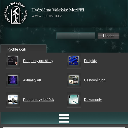
Hvězdárna Valašské Meziříčí
www.astrovm.cz
Programy pro školy
Projekty
Aktuality AK
Cestovní ruch
Programový letáček
Dokumenty