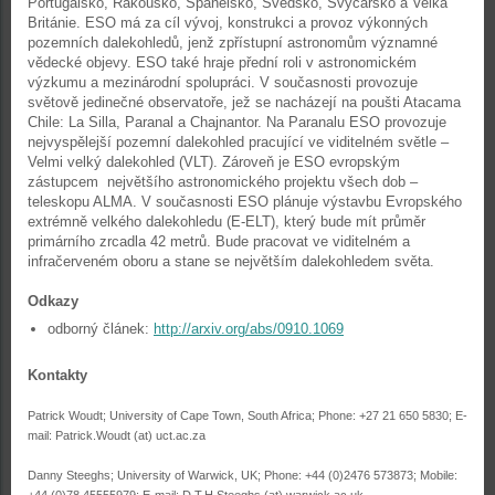
Portugalsko, Rakousko, Španělsko, Švédsko, Švýcarsko a Velká
Británie. ESO má za cíl vývoj, konstrukci a provoz výkonných
pozemních dalekohledů, jenž zpřístupní astronomům významné
vědecké objevy. ESO také hraje přední roli v astronomickém
výzkumu a mezinárodní spolupráci. V současnosti provozuje
světově jedinečné observatoře, jež se nacházejí na poušti Atacama
Chile: La Silla, Paranal a Chajnantor. Na Paranalu ESO provozuje
nejvyspělejší pozemní dalekohled pracující ve viditelném světle –
Velmi velký dalekohled (VLT). Zároveň je ESO evropským
zástupcem největšího astronomického projektu všech dob –
teleskopu ALMA. V současnosti ESO plánuje výstavbu Evropského
extrémně velkého dalekohledu (E-ELT), který bude mít průměr
primárního zrcadla 42 metrů. Bude pracovat ve viditelném a
infračerveném oboru a stane se největším dalekohledem světa.
Odkazy
odborný článek:
http://arxiv.org/abs/0910.1069
Kontakty
Patrick Woudt; University of Cape Town, South Africa; Phone: +27 21 650 5830; E-
mail: Patrick.Woudt (at) uct.ac.za
Danny Steeghs; University of Warwick, UK; Phone: +44 (0)2476 573873; Mobile: