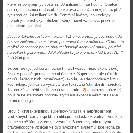
které se pohybují rychlostí asi 30 milionů km za hodinu. Obálka
sama, mimochodem dosud nepozorovaná u jiných nov, se rozpíná
rychlostí asi 24 milionů km/h. Centrální hvězdy jsou zakryty
mohutným prachovým diskem, který musel vzniknout právě při
posledním zjasnění.
„
Neuvěřitelného rozlišení – kolem 0,1 úhlové vteřiny, což odpovídá
úhlové velikosti mince 1 Euro pozorované na vzdálenost 40 km – je
možné dosáhnout pouze díky technologii adaptivní optiky, použité
na velkých pozemních dalekohledech, jako je například ESO/VLT
,“
říká Steeghs.
Supernova
je jednou z možností, jak hvězda může ukončit svůj
život v podobě grandiózního ohňostroje. Supernov je ale několik
druhů. Jeden z nich, označovaný jako
Ia
, je středobodem zájmu
kosmologů, jelikož se využívá jako takzvaná
'
standardní svíčka
'.
Ta umožňuje měřit vzdálenosti ve vesmíru
[2]
a potažmo může být
použita ke stanovení hodnoty zrychlení expanze vesmíru řízené
temnou energií.
Určující charakteristikou supernovy typu Ia je
nepřítomnost
vodíkových čar
ve spektru, indikující nedostatek vodíku. Vodík je
ale nejhojnějším prvkem ve vesmíru. Supernovy tohoto typu
pravděpodobně vznikají ve dvojhvězdném systému, kde jedna ze
složek je závěrečným vývojovým stadiem Slunci podobné hvězdy –