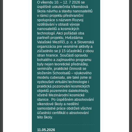
O víkendu 10. – 12. 7 2026 se
úspěšně uskutečnila Víkendová
škola návrhu a stavby nanosatelitů
v rámci projektu přeshraniční
spolupráce s názvem Rozvoj
vzdělávání v oblasti vývoje
nanosatelitů a kosmických
technologií. Akci pořádali oba
partneři projektu, Hvězdárna
Valašské Meziříčí, p. o. a Slovenská
organizácia pre vesmírné aktivity a
zúčastnilo se ji 15 účastníků z obou
stran hranice. Součástí opravdu
bohatého a zajímavého programu
byly nejen teoretické přednášky,
semináře, praktické činnosti se
složením Schoolsatů – výukového
modelu cubesatu, ale také jsme si
vyzkoušeli virtuální technologie i
praktická pozorování kosmických
objektů pozemními dalekohledy,
včetně Mezinárodní kosmické
stanice. Po úspěšném absolvování
víkendové školy a nedělní
samostatné práce obdrželi všichni
účastníci certifikát o absolvování
této školy.
11.05.2026