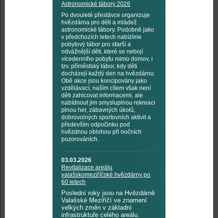
Astronomické tábory 2026
Po dvouleté přestávce organizuje
hvězdárna pro děti a mládež
astronomické tábory. Podobně jako
v předchozích letech nabízíme
pobytový tábor pro starší a
odvážnější děti, které se nebojí
vícedenního pobytu mimo domov, i
tzv. příměstský tábor, kdy děti
docházejí každý den na hvězdárnu.
Obě akce jsou koncipovány jako
vzdělávací, naším cílem však není
děti zahlcovat informacemi, ale
nabídnout jim smysluplnou rekreaci
plnou her, zábavných úkolů,
dobrovolných sportovních aktivit a
především odpočinku pod
hvězdnou oblohou při nočních
pozorováních.
03.03.2026
Revitalizace areálu
valašskomeziříčské hvězdárny po
60 letech
Poslední roky jsou na Hvězdárně
Valašské Meziříčí ve znamení
velkých změn v základní
infrastruktuře celého areálu.