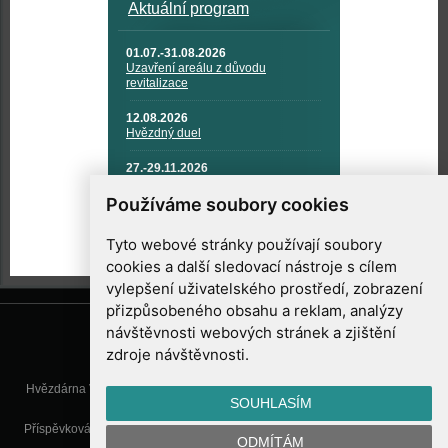
Aktuální program
01.07.-31.08.2026
Uzavření areálu z důvodu
revitalizace
12.08.2026
Hvězdný duel
27.-29.11.2026
KOSMONAUTIKA, RAKETOVÁ
TECHNIKA A KOSMICKÉ
Používáme soubory cookies
TECHNOLOGIE
Tyto webové stránky používají soubory
cookies a další sledovací nástroje s cílem
vylepšení uživatelského prostředí, zobrazení
přizpůsobeného obsahu a reklam, analýzy
návštěvnosti webových stránek a zjištění
zdroje návštěvnosti.
Hvězdárna Valašské Meziříčí, příspěvková organizace, Vsetínská 78, 757
SOUHLASÍM
01 Valašské Meziříčí
Příspěvková organizace Zlínského kraje. Telefon:
571 611 928
, Mobil:
777
ODMÍTÁM