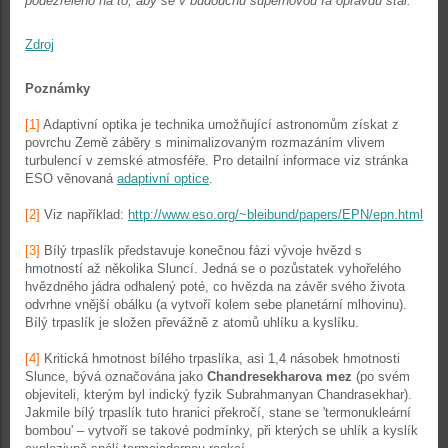
podezřelého na to, aby se v budoucnu supernovou Ia opravdu stal.
“
Zdroj
Poznámky
[1]
Adaptivní optika je technika umožňující astronomům získat z
povrchu Země záběry s minimalizovaným rozmazáním vlivem
turbulencí v zemské atmosféře. Pro detailní informace viz stránka
ESO věnovaná
adaptivní optice
.
[2]
Viz například:
http://www.eso.org/~bleibund/papers/EPN/epn.html
[3]
Bílý trpaslík představuje konečnou fázi vývoje hvězd s
hmotností až několika Sluncí. Jedná se o pozůstatek vyhořelého
hvězdného jádra odhalený poté, co hvězda na závěr svého života
odvrhne vnější obálku (a vytvoří kolem sebe planetární mlhovinu).
Bílý trpaslík je složen převážně z atomů uhlíku a kyslíku.
[4]
Kritická hmotnost bílého trpaslíka, asi 1,4 násobek hmotnosti
Slunce, bývá označována jako
Chandresekharova mez
(po svém
objeviteli, kterým byl indický fyzik Subrahmanyan Chandrasekhar).
Jakmile bílý trpaslík tuto hranici překročí, stane se 'termonukleární
bombou' – vytvoří se takové podmínky, při kterých se uhlík a kyslík