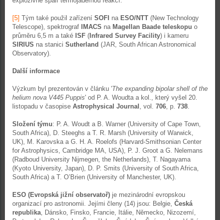
explozivně spálí termojadernou reakcí.
[5]
Tým také použil zařízení
SOFI
na
ESO/NTT
(New Technology
Telescope), spektrograf
IMACS
na
Magellan Baade teleskopu
o
průměru 6,5 m a také
ISF
(
Infrared Survey Facility
) i kameru
SIRIUS
na stanici
Sutherland
(JAR, South African Astronomical
Observatory).
Další informace
Výzkum byl prezentován v článku '
The expanding bipolar shell of the
helium nova V445 Puppis
' od P. A. Woudta a kol., který vyšel 20.
listopadu v časopise
Astrophysical Journal
, vol.
706
, p.
738
.
Složení týmu
: P. A. Woudt a B. Warner (University of Cape Town,
South Africa), D. Steeghs a T. R. Marsh (University of Warwick,
UK), M. Karovska a G. H. A. Roelofs (Harvard-Smithsonian Center
for Astrophysics, Cambridge MA, USA), P. J. Groot a G. Nelemans
(Radboud University Nijmegen, the Netherlands), T. Nagayama
(Kyoto University, Japan), D. P. Smits (University of South Africa,
South Africa) a T. O’Brien (University of Manchester, UK).
ESO (Evropská jižní observatoř)
je mezinárodní evropskou
organizací pro astronomii. Jejími členy (14) jsou: Belgie,
Česká
republika
, Dánsko, Finsko, Francie, Itálie, Německo, Nizozemí,