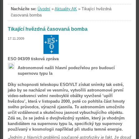
Nacházíte se:
Úvodní
»
Aktuality AK
»
Tikající hvězdná
časovaná bomba
Tikající hvězdná časovaná bomba
17.11.2009
ESO 043/09 tisková zpráva
Astronomové našli hlavní podezřelou pro budoucí
supernovu typu Ia
Díky schopnosti teleskopu ESO/VLT získat snímky tak ostré,
jako by se nacházel ve vesmíru, vytvořili astronomové první
video-sekvenci velmi neobvyklé obálky vyvržené ‘upíří
hvězdou’, která v listopadu 2000, poté co pohltila část hmoty
svého průvodce, výrazně zjasnila. To astronomům umožnilo
určit vzdálenost a skutečnou jasnost vybuchujícího objektu.
Zdá se, že se jedná o dvojhvězdný systém, který je vhodným
kandidátem na supernovu typu Ia, specifický typ supernovy
používaný v kosmologii například při studiu temné energie.
„
Jedním z hlavních problémů současné astrofyziky je fakt, že dosud