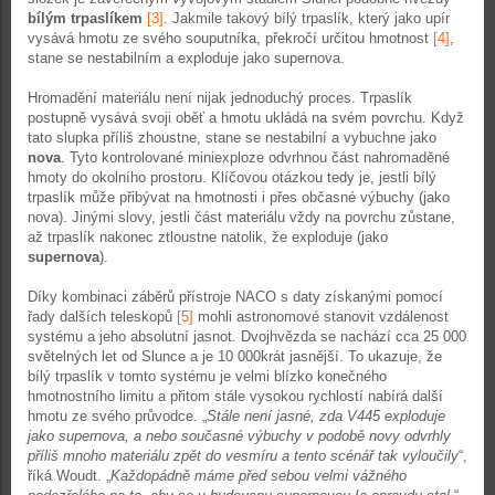
bílým trpaslíkem
[3]
. Jakmile takový bílý trpaslík, který jako upír
vysává hmotu ze svého souputníka, překročí určitou hmotnost
[4]
,
stane se nestabilním a exploduje jako supernova.
Hromadění materiálu není nijak jednoduchý proces. Trpaslík
postupně vysává svoji oběť a hmotu ukládá na svém povrchu. Když
tato slupka příliš zhoustne, stane se nestabilní a vybuchne jako
nova
. Tyto kontrolované miniexploze odvrhnou část nahromaděné
hmoty do okolního prostoru. Klíčovou otázkou tedy je, jestli bílý
trpaslík může přibývat na hmotnosti i přes občasné výbuchy (jako
nova). Jinými slovy, jestli část materiálu vždy na povrchu zůstane,
až trpaslík nakonec ztloustne natolik, že exploduje (jako
supernova
).
Díky kombinaci záběrů přístroje NACO s daty získanými pomocí
řady dalších teleskopů
[5]
mohli astronomové stanovit vzdálenost
systému a jeho absolutní jasnot. Dvojhvězda se nachází cca 25 000
světelných let od Slunce a je 10 000krát jasnější. To ukazuje, že
bílý trpaslík v tomto systému je velmi blízko konečného
hmotnostního limitu a přitom stále vysokou rychlostí nabírá další
hmotu ze svého průvodce. „
Stále není jasné, zda V445 exploduje
jako supernova, a nebo současné výbuchy v podobě novy odvrhly
příliš mnoho materiálu zpět do vesmíru a tento scénář tak vyloučily
“,
říká Woudt. „
Každopádně máme před sebou velmi vážného