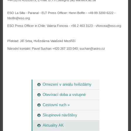
+44 (0)78 45555979; E-mail: D.T.H.Steeghs (at) warwick.ac.uk
ESO La Silla - Paranal - ELT Press Officer: Henri Boffin - +49 89 3200 6222 -
hbofin@eso.org
ESO Press Officer in Chile: Valeria Foncea - +56 2 463 3123 - vfoncea@eso.org
Překlad: Jiří Srba, Hvězdárna Valašské Meziříčí
Národní kontakt: Pavel Suchan +420 267 103 040; suchan@astro.cz
Omezení v areálu hvězdárny
Otevírací doba a vstupné
Cestovní ruch »
Skupinové návštěvy
Aktuality AK