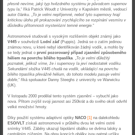
přesně nevíme, jaký typ hvězdného systému je původcem supernov
typu Ia
,“ říká Patrick Woudt z Univerzity v Kapském městě, vedoucí
autor článku. „
To je velmi nepříjemné, neboť tyto supernovy hrají
kritickou úlohu při prokazování zrychlujícího se rozpínání vesmíru v
důsledku přítomnosti mysteriózní temné energie.
“
Astronomové studovali s vysokým rozlišením objekt známý jako
V445
v souhvězdí
Lodní záď
(Puppis). Jedná se o zatím jedinou
známou novu, u které nebyl identifikován žádný vodík, a mohlo by
se tedy jednat o
první pozorovaný případ zjasnění způsobeného
héliem na povrchu bílého trpaslíka
. „
To je velmi důležitý
poznatek, jelikož víme, že i supernovy Ia jeví nedostatek vodíku.
Sekundární složka V445 chudá na vodík, ukládající na povrchu
bílého trpaslíka převážně hélium, do tohoto modelu pasuje velmi
dobře
,“ říká spoluautor Danny Steeghs z univerzity ve Warwicku
(UK).
V listopadu 2000 prodělal tento systém zjasnění – vybuchl jako
nova. Přitom zvýšil svoji jasnost asi 250krát a do svého okolí odvrhl
velké množství hmoty.
Díky použití systému adaptivní optiky
NACO
[1]
na dalekohledu
ESO/VLT
získali astronomové v průběhu dvou let velmi ostré
snímky V445. Záběry ukazují bipolární obálku se dvěma laloky a
centrálním zúžením. Na obou koncích obálky jsou patrné uzlíky,