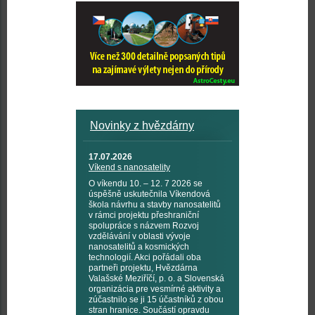
Novinky z hvězdárny
17.07.2026
Víkend s nanosatelity
O víkendu 10. – 12. 7 2026 se
úspěšně uskutečnila Víkendová
škola návrhu a stavby nanosatelitů
v rámci projektu přeshraniční
spolupráce s názvem Rozvoj
vzdělávání v oblasti vývoje
nanosatelitů a kosmických
technologií. Akci pořádali oba
partneři projektu, Hvězdárna
Valašské Meziříčí, p. o. a Slovenská
organizácia pre vesmírné aktivity a
zúčastnilo se ji 15 účastníků z obou
stran hranice. Součástí opravdu