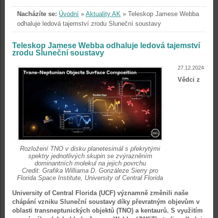
Nacházíte se:
Úvodní
»
Aktuality AK
»
Teleskop Jamese Webba
odhaluje ledová tajemství zrodu Sluneční soustavy
Teleskop Jamese Webba odhaluje ledová tajemství
zrodu Sluneční soustavy
27.12.2024
Vědci z
Rozložení TNO v disku planetesimál s překrytými
spektry jednotlivých skupin se zvýrazněním
dominantních molekul na jejich povrchu
Credit: Grafika Williama D. Gonzáleze Sierry pro
Florida Space Institute, University of Central Florida
University of Central Florida (UCF) významně změnili naše
chápání vzniku Sluneční soustavy díky převratným objevům v
oblasti transneptunických objektů (TNO) a kentaurů. S využitím