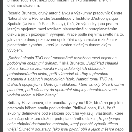
přímou souvislost mezi podmínkami vzniku planetek a jejich
dnešním složením.
Rosario Brunetto, druhý autor článku a výzkumný pracovník Centre
National de la Recherche Scientifique v Institute d'Astrophysique
Spatiale (Université Paris-Saclay), říká, že výsledky jsou prvním
jasným spojením mezi vznikem planetesimál v protoplanetárním
disku a jejich pozdějším vývojem. Práce podle něj vrhá světlo na to,
jak vzniklo dnes pozorované spektrální a dynamické rozložení v
planetárním systému, který je utvářen složitým dynamickým
vývojem.
„
Složení skupin TNO není rovnoměrně rozloženo mezi objekty s
podobnými oběžnými dráhami
,“ říká Brunetto. „
Například chladná
tělesa, která se zformovala v nejvzdálenějších oblastech
protoplanetárního disku, patří výhradně do třídy s převahou
metanolu a složitých organických látek. Naproti tomu TNO na
drahách spojených s Oortovým oblakem, které vznikly blíže k obřím
planetám, patří všechny do spektrální skupiny charakterizované
vodním ledem a křemičitany
.“
Brittany Harvisonová, doktorandka fyziky na UCF, která na projektu
pracovala během studia pod vedením Pinilla-Alonso, říká, že tři
skupiny definované podle složení povrchu vykazují vlastnosti, které
naznačují strukturu složení protoplanetárního disku. „
To podporuje
naše chápání dostupného materiálu, který pomohl vytvořit tělesa
vnější Sluneční soustavy, jako jsou plynní obři a jejich měsíce nebo