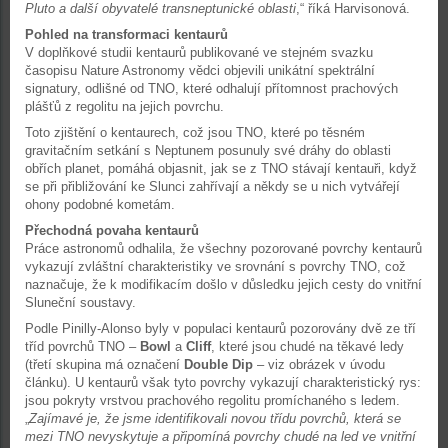
Pluto a další obyvatelé transneptunické oblasti
,“ říká Harvisonová.
Pohled na transformaci kentaurů
V doplňkové studii kentaurů publikované ve stejném svazku
časopisu Nature Astronomy vědci objevili unikátní spektrální
signatury, odlišné od TNO, které odhalují přítomnost prachových
plášťů z regolitu na jejich povrchu.
Toto zjištění o kentaurech, což jsou TNO, které po těsném
gravitačním setkání s Neptunem posunuly své dráhy do oblasti
obřích planet, pomáhá objasnit, jak se z TNO stávají kentauři, když
se při přibližování ke Slunci zahřívají a někdy se u nich vytvářejí
ohony podobné kometám.
Přechodná povaha kentaurů
Práce astronomů odhalila, že všechny pozorované povrchy kentaurů
vykazují zvláštní charakteristiky ve srovnání s povrchy TNO, což
naznačuje, že k modifikacím došlo v důsledku jejich cesty do vnitřní
Sluneční soustavy.
Podle Pinilly-Alonso byly v populaci kentaurů pozorovány dvě ze tří
tříd povrchů TNO –
Bowl
a
Cliff
, které jsou chudé na těkavé ledy
(třetí skupina má označení
Double Dip
– viz obrázek v úvodu
článku). U kentaurů však tyto povrchy vykazují charakteristický rys:
jsou pokryty vrstvou prachového regolitu promíchaného s ledem.
„
Zajímavé je, že jsme identifikovali novou třídu povrchů, která se
mezi TNO nevyskytuje a připomíná povrchy chudé na led ve vnitřní