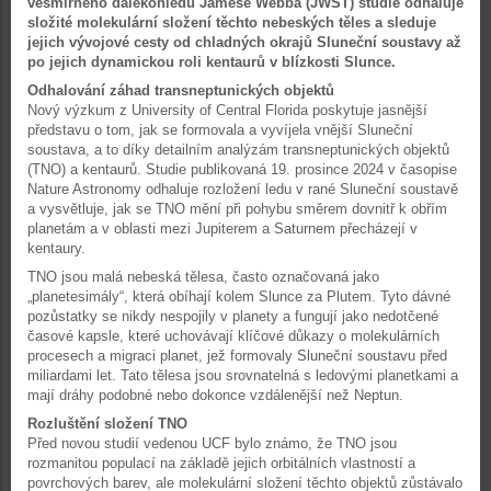
vesmírného dalekohledu Jamese Webba (JWST) studie odhaluje
složité molekulární složení těchto nebeských těles a sleduje
jejich vývojové cesty od chladných okrajů Sluneční soustavy až
po jejich dynamickou roli kentaurů v blízkosti Slunce.
Odhalování záhad transneptunických objektů
Nový výzkum z University of Central Florida poskytuje jasnější
představu o tom, jak se formovala a vyvíjela vnější Sluneční
soustava, a to díky detailním analýzám transneptunických objektů
(TNO) a kentaurů. Studie publikovaná 19. prosince 2024 v časopise
Nature Astronomy odhaluje rozložení ledu v rané Sluneční soustavě
a vysvětluje, jak se TNO mění při pohybu směrem dovnitř k obřím
planetám a v oblasti mezi Jupiterem a Saturnem přecházejí v
kentaury.
TNO jsou malá nebeská tělesa, často označovaná jako
„planetesimály“, která obíhají kolem Slunce za Plutem. Tyto dávné
pozůstatky se nikdy nespojily v planety a fungují jako nedotčené
časové kapsle, které uchovávají klíčové důkazy o molekulárních
procesech a migraci planet, jež formovaly Sluneční soustavu před
miliardami let. Tato tělesa jsou srovnatelná s ledovými planetkami a
mají dráhy podobné nebo dokonce vzdálenější než Neptun.
Rozluštění složení TNO
Před novou studií vedenou UCF bylo známo, že TNO jsou
rozmanitou populací na základě jejich orbitálních vlastností a
povrchových barev, ale molekulární složení těchto objektů zůstávalo