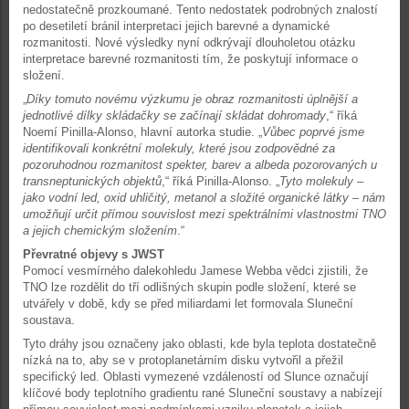
nedostatečně prozkoumané. Tento nedostatek podrobných znalostí
po desetiletí bránil interpretaci jejich barevné a dynamické
rozmanitosti. Nové výsledky nyní odkrývají dlouholetou otázku
interpretace barevné rozmanitosti tím, že poskytují informace o
složení.
„
Díky tomuto novému výzkumu je obraz rozmanitosti úplnější a
jednotlivé dílky skládačky se začínají skládat dohromady
,“ říká
Noemí Pinilla-Alonso, hlavní autorka studie. „
Vůbec poprvé jsme
identifikovali konkrétní molekuly, které jsou zodpovědné za
pozoruhodnou rozmanitost spekter, barev a albeda pozorovaných u
transneptunických objektů
,“ říká Pinilla-Alonso. „
Tyto molekuly –
jako vodní led, oxid uhličitý, metanol a složité organické látky – nám
umožňují určit přímou souvislost mezi spektrálními vlastnostmi TNO
a jejich chemickým složením
.“
Převratné objevy s JWST
Pomocí vesmírného dalekohledu Jamese Webba vědci zjistili, že
TNO lze rozdělit do tří odlišných skupin podle složení, které se
utvářely v době, kdy se před miliardami let formovala Sluneční
soustava.
Tyto dráhy jsou označeny jako oblasti, kde byla teplota dostatečně
nízká na to, aby se v protoplanetárním disku vytvořil a přežil
specifický led. Oblasti vymezené vzdáleností od Slunce označují
klíčové body teplotního gradientu rané Sluneční soustavy a nabízejí