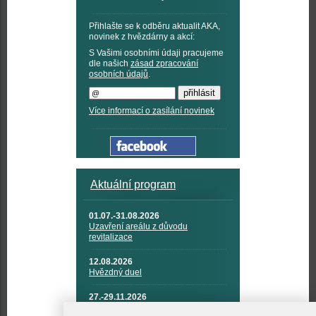
Přihlašte se k odběru aktualit AKA,
novinek z hvězdárny a akcí:
S Vašimi osobními údaji pracujeme
dle našich
zásad zpracování
osobních údajů
.
Více informací o zasílání novinek
Aktuální program
01.07.-31.08.2026
Uzavření areálu z důvodu
revitalizace
12.08.2026
Hvězdný duel
27.-29.11.2026
KOSMONAUTIKA, RAKETOVÁ