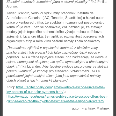
Sluneční soustavě, kometární jádra a aktivní planetky
,“ říká Pinilla-
Alonso.
Javier Licandro, vedoucí výzkumný pracovník Instituto de
Astrofisica de Canarias (IAC, Tenerife, Španělsko) a hlavní autor
práce o kentaurech, říká, že spektrální rozmanitost pozorovaná u
kentaurů je větší, než se očekávalo, což naznačuje, že stávající
modely jejich tepelného a chemického vývoje mohou potřebovat
zpřesnění. Licandro říká, že například rozmanitost pozorovaných
organických stop a míra vlivu ozáření nebyly zcela očekávány.
„
Rozmanitost zjištěná v populacích kentaurů z hlediska vody,
prachu a složitých organických látek naznačuje různý původ v
populaci TNO a různá vývojová stadia, což zdůrazňuje, že kentauři
nejsou homogenní skupinou, ale spíše dynamickými a přechodnými
objekty
,“ říká Licandro. „
Vliv tepelné evoluce pozorovaný ve složení
povrchu kentaurů je klíčový pro stanovení vztahu mezi TNO a
populacemi jiných malých těles, jako jsou nepravidelné satelity
obřích planet a jejich trojanské planetky
.“
Zdroj:
https://scitechdaily.com/james-webb-telescope-unveils-the-
icy-secrets-of-our-solar-systems-birth/
a
https://www.ucf.edu/news/james-webb-space-telescope-offers-best-
glimpse-ever-into-the-icy-planetesimals-of-the-early-solar-system/
autor: František Martinek