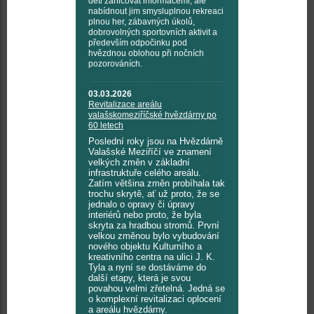
děti zahlcovat informacemi, ale
nabídnout jim smysluplnou rekreaci
plnou her, zábavných úkolů,
dobrovolných sportovních aktivit a
především odpočinku pod
hvězdnou oblohou při nočních
pozorováních.
03.03.2026
Revitalizace areálu
valašskomeziříčské hvězdárny po
60 letech
Poslední roky jsou na Hvězdárně
Valašské Meziříčí ve znamení
velkých změn v základní
infrastruktuře celého areálu.
Zatím většina změn probíhala tak
trochu skrytě, ať už proto, že se
jednalo o opravy či úpravy
interiérů nebo proto, že byla
skryta za hradbou stromů. První
velkou změnou bylo vybudování
nového objektu Kulturního a
kreativního centra na ulici J. K.
Tyla a nyní se dostáváme do
další etapy, která je svou
povahou velmi zřetelná. Jedná se
o komplexní revitalizaci oplocení
a areálu hvězdárny.