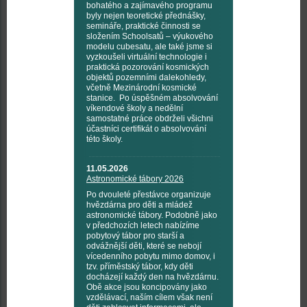
bohatého a zajímavého programu
byly nejen teoretické přednášky,
semináře, praktické činnosti se
složením Schoolsatů – výukového
modelu cubesatu, ale také jsme si
vyzkoušeli virtuální technologie i
praktická pozorování kosmických
objektů pozemními dalekohledy,
včetně Mezinárodní kosmické
stanice. Po úspěšném absolvování
víkendové školy a nedělní
samostatné práce obdrželi všichni
účastníci certifikát o absolvování
této školy.
11.05.2026
Astronomické tábory 2026
Po dvouleté přestávce organizuje
hvězdárna pro děti a mládež
astronomické tábory. Podobně jako
v předchozích letech nabízíme
pobytový tábor pro starší a
odvážnější děti, které se nebojí
vícedenního pobytu mimo domov, i
tzv. příměstský tábor, kdy děti
docházejí každý den na hvězdárnu.
Obě akce jsou koncipovány jako
vzdělávací, naším cílem však není