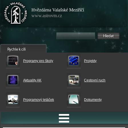
Hvězdárna Valašské Meziříčí
www.astrovm.cz
Programy pro školy
Projekty
Aktuality AK
Cestovní ruch
Programový letáček
Dokumenty