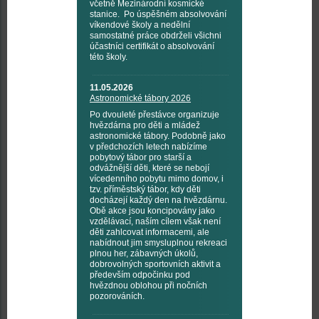
včetně Mezinárodní kosmické
stanice. Po úspěšném absolvování
víkendové školy a nedělní
samostatné práce obdrželi všichni
účastníci certifikát o absolvování
této školy.
11.05.2026
Astronomické tábory 2026
Po dvouleté přestávce organizuje
hvězdárna pro děti a mládež
astronomické tábory. Podobně jako
v předchozích letech nabízíme
pobytový tábor pro starší a
odvážnější děti, které se nebojí
vícedenního pobytu mimo domov, i
tzv. příměstský tábor, kdy děti
docházejí každý den na hvězdárnu.
Obě akce jsou koncipovány jako
vzdělávací, naším cílem však není
děti zahlcovat informacemi, ale
nabídnout jim smysluplnou rekreaci
plnou her, zábavných úkolů,
dobrovolných sportovních aktivit a
především odpočinku pod
hvězdnou oblohou při nočních
pozorováních.