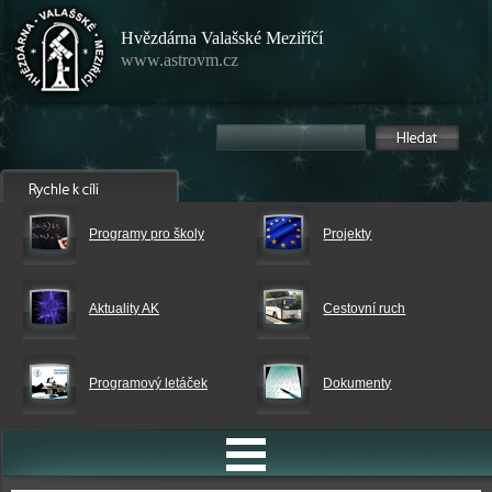
Hvězdárna Valašské Meziříčí
www.astrovm.cz
Programy pro školy
Projekty
Aktuality AK
Cestovní ruch
Programový letáček
Dokumenty