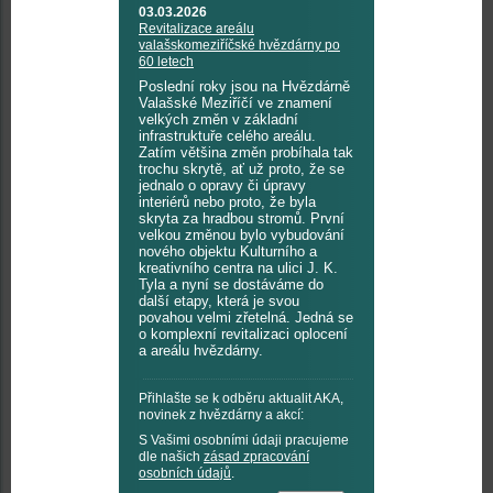
03.03.2026
Revitalizace areálu
valašskomeziříčské hvězdárny po
60 letech
Poslední roky jsou na Hvězdárně
Valašské Meziříčí ve znamení
velkých změn v základní
infrastruktuře celého areálu.
Zatím většina změn probíhala tak
trochu skrytě, ať už proto, že se
jednalo o opravy či úpravy
interiérů nebo proto, že byla
skryta za hradbou stromů. První
velkou změnou bylo vybudování
nového objektu Kulturního a
kreativního centra na ulici J. K.
Tyla a nyní se dostáváme do
další etapy, která je svou
povahou velmi zřetelná. Jedná se
o komplexní revitalizaci oplocení
a areálu hvězdárny.
Přihlašte se k odběru aktualit AKA,
novinek z hvězdárny a akcí:
S Vašimi osobními údaji pracujeme
dle našich
zásad zpracování
osobních údajů
.