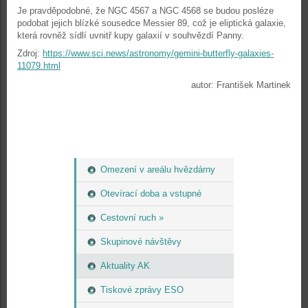
Je pravděpodobné, že NGC 4567 a NGC 4568 se budou posléze
podobat jejich blízké sousedce Messier 89, což je eliptická galaxie,
která rovněž sídlí uvnitř kupy galaxií v souhvězdí Panny.
Zdroj:
https://www.sci.news/astronomy/gemini-butterfly-galaxies-
11079.html
autor: František Martinek
Omezení v areálu hvězdárny
Otevírací doba a vstupné
Cestovní ruch »
Skupinové návštěvy
Aktuality AK
Tiskové zprávy ESO