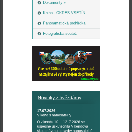
Dokumenty »
Kniha - OKRES VSETÍN
Panoramatická prohlídka
Fotografická soutež
Novinky z hvězdárny
17.07.2026
Víkend s nanosatelity
O víkendu 10. – 12. 7 2026 se
úspěšně uskutečnila Víkendová
škola návrhu a stavby nanosatelitů