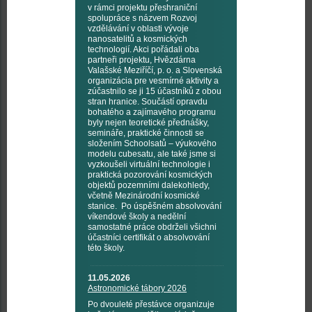
v rámci projektu přeshraniční
spolupráce s názvem Rozvoj
vzdělávání v oblasti vývoje
nanosatelitů a kosmických
technologií. Akci pořádali oba
partneři projektu, Hvězdárna
Valašské Meziříčí, p. o. a Slovenská
organizácia pre vesmírné aktivity a
zúčastnilo se ji 15 účastníků z obou
stran hranice. Součástí opravdu
bohatého a zajímavého programu
byly nejen teoretické přednášky,
semináře, praktické činnosti se
složením Schoolsatů – výukového
modelu cubesatu, ale také jsme si
vyzkoušeli virtuální technologie i
praktická pozorování kosmických
objektů pozemními dalekohledy,
včetně Mezinárodní kosmické
stanice. Po úspěšném absolvování
víkendové školy a nedělní
samostatné práce obdrželi všichni
účastníci certifikát o absolvování
této školy.
11.05.2026
Astronomické tábory 2026
Po dvouleté přestávce organizuje