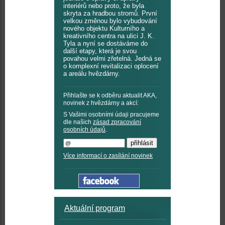
interiérů nebo proto, že byla
skryta za hradbou stromů. První
velkou změnou bylo vybudování
nového objektu Kulturního a
kreativního centra na ulici J. K.
Tyla a nyní se dostáváme do
další etapy, která je svou
povahou velmi zřetelná. Jedná se
o komplexní revitalizaci oplocení
a areálu hvězdárny.
Přihlašte se k odběru aktualit AKA,
novinek z hvězdárny a akcí:
S Vašimi osobními údaji pracujeme
dle našich
zásad zpracování
osobních údajů
.
Více informací o zasílání novinek
Aktuální program