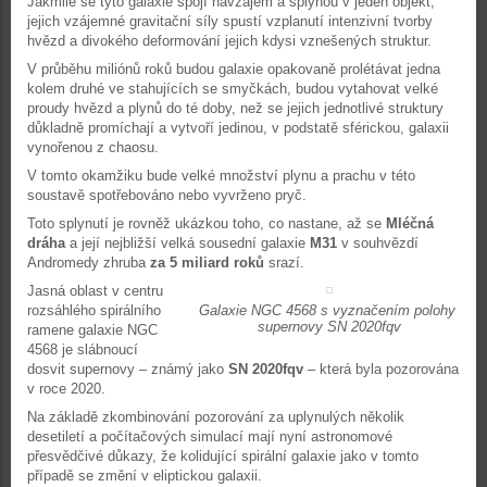
Jakmile se tyto galaxie spojí navzájem a splynou v jeden objekt,
jejich vzájemné gravitační síly spustí vzplanutí intenzivní tvorby
hvězd a divokého deformování jejich kdysi vznešených struktur.
V průběhu miliónů roků budou galaxie opakovaně prolétávat jedna
kolem druhé ve stahujících se smyčkách, budou vytahovat velké
proudy hvězd a plynů do té doby, než se jejich jednotlivé struktury
důkladně promíchají a vytvoří jedinou, v podstatě sférickou, galaxii
vynořenou z chaosu.
V tomto okamžiku bude velké množství plynu a prachu v této
soustavě spotřebováno nebo vyvrženo pryč.
Toto splynutí je rovněž ukázkou toho, co nastane, až se
Mléčná
dráha
a její nejbližší velká sousední galaxie
M31
v souhvězdí
Andromedy zhruba
za 5 miliard roků
srazí.
Jasná oblast v centru
rozsáhlého spirálního
Galaxie NGC 4568 s vyznačením polohy
supernovy SN 2020fqv
ramene galaxie NGC
4568 je slábnoucí
dosvit supernovy – známý jako
SN 2020fqv
– která byla pozorována
v roce 2020.
Na základě zkombinování pozorování za uplynulých několik
desetiletí a počítačových simulací mají nyní astronomové
přesvědčivé důkazy, že kolidující spirální galaxie jako v tomto
případě se změní v eliptickou galaxii.