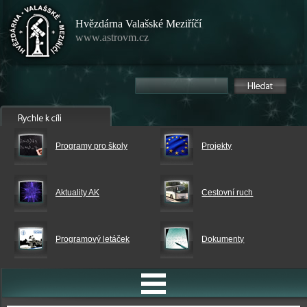
Hvězdárna Valašské Meziříčí
www.astrovm.cz
Programy pro školy
Projekty
Aktuality AK
Cestovní ruch
Programový letáček
Dokumenty