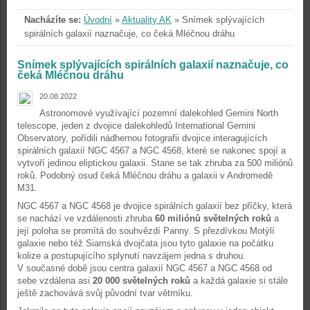
Nacházíte se:
Úvodní
»
Aktuality AK
»
Snímek splývajících
spirálních galaxií naznačuje, co čeká Mléčnou dráhu
Snímek splývajících spirálních galaxií naznačuje, co
čeká Mléčnou dráhu
20.08.2022
Astronomové využívající pozemní dalekohled Gemini North
telescope, jeden z dvojice dalekohledů International Gemini
Observatory, pořídili nádhernou fotografii dvojice interagujících
spirálních galaxií NGC 4567 a NGC 4568, které se nakonec spojí a
vytvoří jedinou eliptickou galaxii. Stane se tak zhruba za 500 miliónů
roků. Podobný osud čeká Mléčnou dráhu a galaxii v Andromedě
M31.
NGC 4567 a NGC 4568 je dvojice spirálních galaxií bez příčky, která
se nachází ve vzdálenosti zhruba
60 miliónů světelných roků
a
její poloha se promítá do souhvězdí Panny. S přezdívkou Motýlí
galaxie nebo též Siamská dvojčata jsou tyto galaxie na počátku
kolize a postupujícího splynutí navzájem jedna s druhou.
V současné době jsou centra galaxií NGC 4567 a NGC 4568 od
sebe vzdálena asi
20 000 světelných roků
a každá galaxie si stále
ještě zachovává svůj původní tvar větrníku.