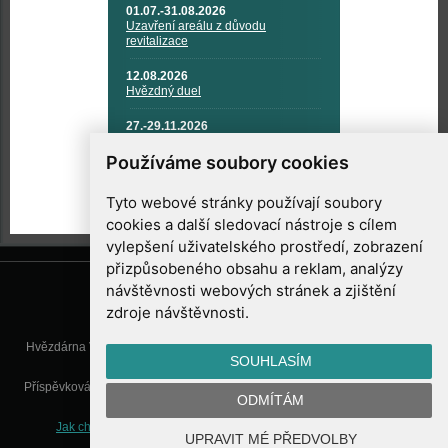
01.07.-31.08.2026
Uzavření areálu z důvodu
revitalizace
12.08.2026
Hvězdný duel
27.-29.11.2026
KOSMONAUTIKA, RAKETOVÁ
TECHNIKA A KOSMICKÉ
Používáme soubory cookies
TECHNOLOGIE
Tyto webové stránky používají soubory
cookies a další sledovací nástroje s cílem
vylepšení uživatelského prostředí, zobrazení
přizpůsobeného obsahu a reklam, analýzy
návštěvnosti webových stránek a zjištění
zdroje návštěvnosti.
Hvězdárna Valašské Meziříčí, příspěvková organizace, Vsetínská 78, 757
SOUHLASÍM
01 Valašské Meziříčí
Příspěvková organizace Zlínského kraje. Telefon:
571 611 928
, Mobil:
777
ODMÍTÁM
277 134
, E-mail:
info@astrovm.cz
Jak chráníme Vaše osobní údaje
|
Nastavení cookies
| Vyrobil:
UPRAVIT MÉ PŘEDVOLBY
WebConsult.cz