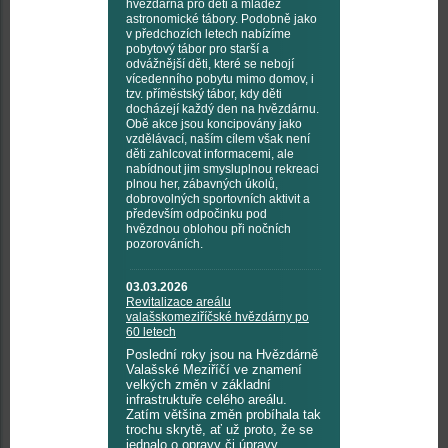
hvězdárna pro děti a mládež
astronomické tábory. Podobně jako
v předchozích letech nabízíme
pobytový tábor pro starší a
odvážnější děti, které se nebojí
vícedenního pobytu mimo domov, i
tzv. příměstský tábor, kdy děti
docházejí každý den na hvězdárnu.
Obě akce jsou koncipovány jako
vzdělávací, naším cílem však není
děti zahlcovat informacemi, ale
nabídnout jim smysluplnou rekreaci
plnou her, zábavných úkolů,
dobrovolných sportovních aktivit a
především odpočinku pod
hvězdnou oblohou při nočních
pozorováních.
03.03.2026
Revitalizace areálu
valašskomeziříčské hvězdárny po
60 letech
Poslední roky jsou na Hvězdárně
Valašské Meziříčí ve znamení
velkých změn v základní
infrastruktuře celého areálu.
Zatím většina změn probíhala tak
trochu skrytě, ať už proto, že se
jednalo o opravy či úpravy