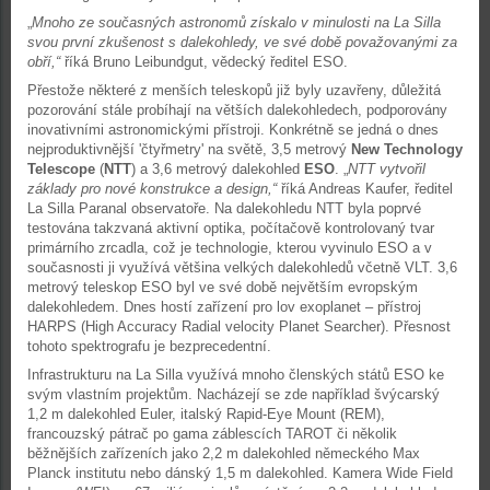
„
Mnoho ze současných astronomů získalo v minulosti na La Silla
svou první zkušenost s dalekohledy, ve své době považovanými za
obří,“
říká Bruno Leibundgut, vědecký ředitel ESO.
Přestože některé z menších teleskopů již byly uzavřeny, důležitá
pozorování stále probíhají na větších
dalekohledech
, podporovány
inovativními astronomickými přístroji. Konkrétně se jedná o dnes
nejproduktivnější 'čtyřmetry' na světě, 3,5 metrový
New Technology
Telescope
(
NTT
) a 3,6 metrový dalekohled
ESO
. „
NTT vytvořil
základy pro nové konstrukce a design,“
říká Andreas Kaufer, ředitel
La Silla Paranal observatoře. Na dalekohledu NTT byla poprvé
testována takzvaná aktivní optika, počítačově kontrolovaný tvar
primárního zrcadla, což je technologie, kterou vyvinulo ESO a v
současnosti ji využívá většina velkých dalekohledů včetně VLT. 3,6
metrový teleskop ESO byl ve své době největším evropským
dalekohledem. Dnes hostí zařízení pro lov exoplanet – přístroj
HARPS (High Accuracy Radial velocity Planet Searcher). Přesnost
tohoto spektrografu je bezprecedentní.
Infrastrukturu na La Silla využívá mnoho členských států ESO ke
svým vlastním projektům. Nacházejí se zde například švýcarský
1,2 m dalekohled Euler, italský Rapid-Eye Mount (REM),
francouzský pátrač po gama záblescích TAROT či několik
běžnějších zařízeních jako 2,2 m dalekohled německého Max
Planck institutu nebo dánský 1,5 m dalekohled. Kamera Wide Field