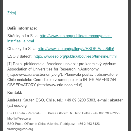
Zdroj
Další informace:
Stránky o La Silla:
http://www.eso.org/public/astronomy/teles-
instr/lasilla.html
Obrazky La Silla:
http://www.eso.org/gallery/v/ESOPIA/LaSilla/
ESO v datech:
http://www.eso.org/public/about-eso/timeline.html
[1] Pozn. překladatele: Asociace univerzit pro kosmický výzkum -
Association of Universities for Research in Astronomy
(http://www.aura-astronomy.org/). Plánovala postavit observatoř v
Chile nedaleko Cerro Tololo v rámci projektu INTER-AMERICAN
OBSERVATORY (http://www.ctio.noao.edu/).
Kontakt:
Andreas Kaufer, ESO, Chile, tel.: +49 89 3200 5303, e-mail: akaufer
(at) eso.org
ESO La Silla - Paranal - ELT Press Officer: Dr. Henri Boffin - +49 89 3200 6222 -
hboffin@eso.org
ESO Press Officer in Chile: Valentina Rodriguez - +56 2 463 3123 -
vrodrigu@eso.org