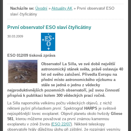
Nacházíte se:
Úvodní
»
Aktuality AK
»
První observatoř ESO
slaví čtyřicátiny
První observatoř ESO slaví čtyřicátiny
30.03.2009
ESO 012/09 tisková zpráva
Observatoř La Silla, ve své době největší
astronomický stánek světa, právě oslavuje 40
let od svého založení. Přivedla Evropu na
přední místo astronomického výzkumu a
stále se jedná o jednu z vědecky
nejproduktivnějších pozemních observatoří, jež svou činností
přispívá k publikaci kolem 300 vědeckých prací ročně.
La Silla napomohla velkému počtu vědeckých objevů, z nichž
některé pyšní přívlastkem
první
. Spektrograf
HARPS
je světově
nejúspěšnější lovec exoplanet. Objevil planetu okolo hvězdy
Gliese
581
, kterou můžeme považovat za první známou kamennou
exoplanetu v zóně života (
ESO 22/07
). Některé teleskopy
observatoře hrály důležitou úlohu při zjištění, že rozpínání vesmíru