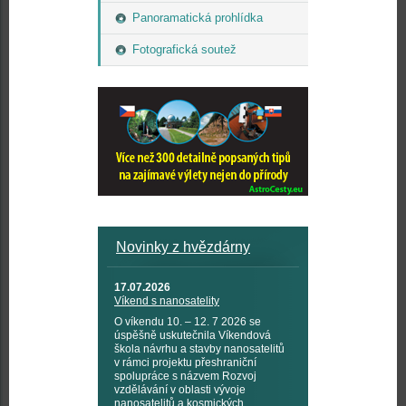
Panoramatická prohlídka
Fotografická soutež
Novinky z hvězdárny
17.07.2026
Víkend s nanosatelity
O víkendu 10. – 12. 7 2026 se
úspěšně uskutečnila Víkendová
škola návrhu a stavby nanosatelitů
v rámci projektu přeshraniční
spolupráce s názvem Rozvoj
vzdělávání v oblasti vývoje
nanosatelitů a kosmických