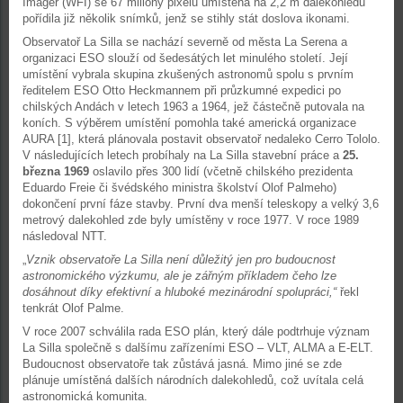
Imager (WFI) se 67 milióny pixelů umístěná na 2,2 m dalekohledu
pořídila již několik snímků, jenž se stihly stát doslova ikonami.
Observatoř La Silla se nachází severně od města La Serena a
organizaci ESO slouží od šedesátých let minulého století. Její
umístění vybrala skupina zkušených astronomů spolu s prvním
ředitelem ESO Otto Heckmannem při průzkumné expedici
po
chilských Andách v letech 1963 a 1964, jež částečně putovala na
koních. S výběrem umístění pomohla také americká organizace
AURA [1], která plánovala postavit observatoř nedaleko Cerro Tololo.
V následujících letech probíhaly na La Silla stavební práce a
25.
března 1969
oslavilo přes 300 lidí (včetně chilského prezidenta
Eduardo Freie či švédského ministra školství Olof Palmeho)
dokončení první fáze stavby. První dva menší teleskopy a velký 3,6
metrový dalekohled zde byly umístěny v roce 1977. V roce 1989
následoval NTT.
„
Vznik observatoře La Silla není důležitý jen pro budoucnost
astronomického výzkumu, ale je zářným příkladem čeho lze
dosáhnout díky efektivní a hluboké mezinárodní spolupráci,“
řekl
tenkrát Olof Palme.
V roce 2007 schválila rada ESO plán, který dále podtrhuje význam
La Silla společně s dalšímu zařízeními ESO – VLT, ALMA a E-ELT.
Budoucnost observatoře tak zůstává jasná. Mimo jiné se zde
plánuje umístěná dalších národních dalekohledů, což uvítala celá
astronomická komunita.