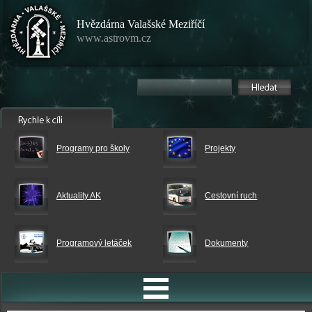
Hvězdárna Valašské Meziříčí
www.astrovm.cz
Programy pro školy
Projekty
Aktuality AK
Cestovní ruch
Programový letáček
Dokumenty