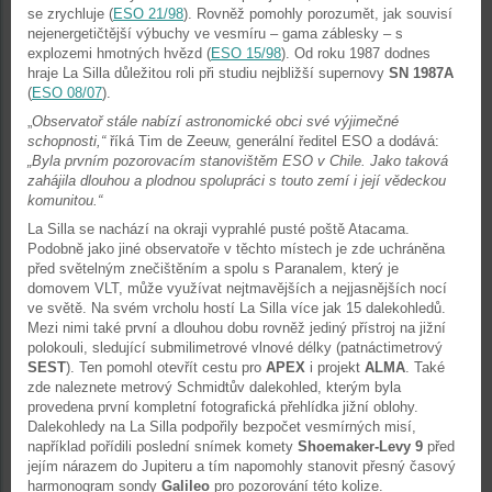
se zrychluje (
ESO 21/98
). Rovněž pomohly porozumět, jak souvisí
nejenerg
et
ičtější výbuchy ve vesmíru – gama záblesky – s
explozemi
hmotných hvězd (
ESO 15/98
). Od roku 1987 dodnes
hraje La Silla důležitou roli při studiu nejbližší supernovy
SN 1987A
(
ESO 08/07
).
„
Observatoř stále nabízí astronomické obci své výjimečné
schopnosti,“
říká Tim de Zeeuw, generální ředitel ESO a dodává:
„Byla prvním pozorovacím stanovištěm ESO v Chile. Jako taková
zahájila dlouhou a plodnou spolupráci s touto zemí i její vědeckou
komunitou.“
La Silla se nachází na okraji vyprahlé pusté poště Atacama.
Podobně
jako jiné observatoře v těchto místech je zde uchráněna
před světelným znečištěním a spolu s Paranalem, který je
domovem VLT, může využívat nejtmavějších a nejjasnějších nocí
ve světě. Na svém vrcholu hostí La Silla více jak 15 dalekohledů.
Mezi nimi také první a dlouhou dobu rovněž jediný přístroj na jižní
polokouli, sledující submilimetrové vlnové délky (patnáctimetrový
SEST
). Ten pomohl otevřít cestu pro
APEX
i projekt
ALMA
. Také
zde naleznete metrový Schmidtův dalekohled, kterým byla
provedena první kompletní fotografická přehlídka jižní oblohy.
Dalekohledy na La Silla podpořily bezpočet vesmírných misí,
například pořídili poslední snímek komety
Shoemaker-Levy 9
před
jejím nárazem do Jupiteru a tím napomohly stanovit přesný časový
harmonogram sondy
Galileo
pro pozorování této kolize.