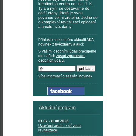
kreativního centra na ulici J. K.
Tyla a nyní se dostáváme do
další etapy, která je svou
povahou velmi zřetelná. Jedná se
o komplexní revitalizaci oplocení
a areálu hvězdárny.
Přihlašte se k odběru aktualit AKA,
novinek z hvězdárny a akcí:
S Vašimi osobními údaji pracujeme
dle našich
zásad zpracování
osobních údajů
.
Více informací o zasílání novinek
Aktuální program
01.07.-31.08.2026
Uzavření areálu z důvodu
revitalizace