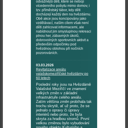
odvážnější děti, které se nebojí
vícedenního pobytu mimo domov, i
tzv. příměstský tábor, kdy děti
docházejí každý den na hvězdárnu.
Obě akce jsou koncipovány jako
vzdělávací, naším cílem však není
děti zahlcovat informacemi, ale
nabídnout jim smysluplnou rekreaci
plnou her, zábavných úkolů,
dobrovolných sportovních aktivit a
především odpočinku pod
hvězdnou oblohou při nočních
pozorováních.
03.03.2026
Revitalizace areálu
valašskomeziříčské hvězdárny po
60 letech
Poslední roky jsou na Hvězdárně
Valašské Meziříčí ve znamení
velkých změn v základní
infrastruktuře celého areálu.
Zatím většina změn probíhala tak
trochu skrytě, ať už proto, že se
jednalo o opravy či úpravy
interiérů nebo proto, že byla
skryta za hradbou stromů. První
velkou změnou bylo vybudování
nového objektu Kulturního a