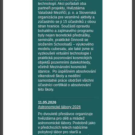
technologií. Akci pořádali oba
partneři projektu, Hvězdárna
Valašské Meziříčí, p. o. a Slovenská
organizácia pre vesmírné aktivity a
zúčastnilo se ji 15 účastníků z obou
stran hranice. Součástí opravdu
bohatého a zajímavého programu
byly nejen teoretické přednášky,
semináře, praktické činnosti se
složením Schoolsatů – výukového
modelu cubesatu, ale také jsme si
vyzkoušeli virtuální technologie i
praktická pozorování kosmických
objektů pozemními dalekohledy,
včetně Mezinárodní kosmické
stanice. Po úspěšném absolvování
víkendové školy a nedělní
samostatné práce obdrželi všichni
účastníci certifikát o absolvování
této školy.
11.05.2026
Astronomické tábory 2026
Po dvouleté přestávce organizuje
hvězdárna pro děti a mládež
astronomické tábory. Podobně jako
v předchozích letech nabízíme
pobytový tábor pro starší a