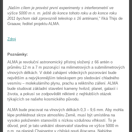
„
Naším cílem je provést první experimenty s interferometrií ve
výšce 5000 m n. m. ještě do konce tohoto roku a do konce roku
2011 bychom rádi zprovoznili teleskop s 16 anténami,
“ říká Thijs de
Graauw, ředitel projektu ALMA.
Zdroj
Poznámky:
ALMA je revoluční astronomický přístroj složený z 66 antén o
průměru 12 m a 7 m pozorující na milimetrových a submilimetrových
vlnových délkách. V době zahájení vědeckých pozorování bude
největším a nejvýkonnějším teleskopem pro sledování chladného
vesmíru – molekulárního plynu, prachu a reliktního záření. ALMA
bude studovat základní stavební kameny hvězd, planet, galaxií i
života, a pokusí se zodpovědět některé z nejhlubších otázek
týkajících se našeho kosmického původu.
ALMA bude pracovat na vlnových délkách 0,3 – 9,6 mm. Aby mohla
lépe prohlédnout skrze atmosféru Země, musí být umístěna na
vysoko položeném stanovišti s nízkou vzdušnou vlhkostí. To je
důvod, proč je tato unikátní observatoř stavěna ve výšce 5000 m
n.m. na planině Chajnantor v chilské pouti Atacama. Nabídne