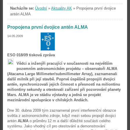
Nacházíte se:
Úvodní
»
Aktuality AK
»
Propojena první dvojice
antén ALMA
Propojena první dvojice antén ALMA
14.05.2009
ESO 018/09 tisková zpráva
Vědci a inženýři pracující v současnosti na největším
pozemním astronomickém projektu – observatoři ALMA
(Atacama Large Millimeter/submillimeter Array), zaznamenali
další milník při její stavbě. Poprvé úspěšně propojili dvojici
antén, synchronizovali jejich činnost s přesností na miliontinu
miliontiny sekundy a otestovali zařízení při pozorování planety
Mars. ALMA je ve stádiu výstavby a jedná se projekt
mezinárodní spolupráce v chilských Andách.
Dne 30. dubna 2009 tým zaznamenal první interferenční obrazce
světla z astronomického zdroje, když mezi sebou propojil dvojici
antén
ALMA
o průměru 12 m a další důležité součásti celého
systému. Jako vhodný cíl pro otestování a demonstrování