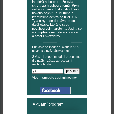
interiérů nebo proto, že byla
skryta za hradbou stromů. První
velkou změnou bylo vybudování
nového objektu Kulturního a
kreativního centra na ulici J. K.
Tyla a nyní se dostáváme do
další etapy, která je svou
povahou velmi zřetelná. Jedná se
o komplexní revitalizaci oplocení
a areálu hvězdárny.
Přihlašte se k odběru aktualit AKA,
novinek z hvězdárny a akcí:
S Vašimi osobními údaji pracujeme
dle našich
zásad zpracování
osobních údajů
.
Více informací o zasílání novinek
Aktuální program