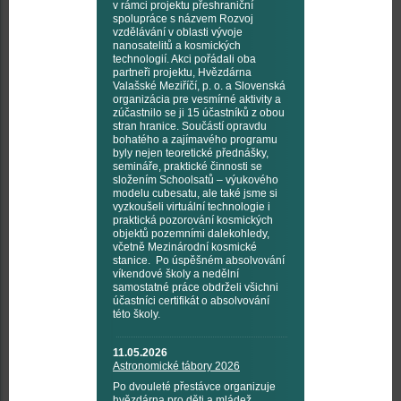
v rámci projektu přeshraniční
spolupráce s názvem Rozvoj
vzdělávání v oblasti vývoje
nanosatelitů a kosmických
technologií. Akci pořádali oba
partneři projektu, Hvězdárna
Valašské Meziříčí, p. o. a Slovenská
organizácia pre vesmírné aktivity a
zúčastnilo se ji 15 účastníků z obou
stran hranice. Součástí opravdu
bohatého a zajímavého programu
byly nejen teoretické přednášky,
semináře, praktické činnosti se
složením Schoolsatů – výukového
modelu cubesatu, ale také jsme si
vyzkoušeli virtuální technologie i
praktická pozorování kosmických
objektů pozemními dalekohledy,
včetně Mezinárodní kosmické
stanice. Po úspěšném absolvování
víkendové školy a nedělní
samostatné práce obdrželi všichni
účastníci certifikát o absolvování
této školy.
11.05.2026
Astronomické tábory 2026
Po dvouleté přestávce organizuje
hvězdárna pro děti a mládež