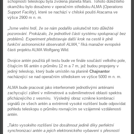
schopností teleskopu byla zvolena planeta Mars. Tohoto důležitého
okamžiku bylo dosaženo v operačním středisku ALMA (
Operations
Support Facility
), které se nachází v chilské poušti Atacama ve
výšce 2900 m n. m.
„
Jsme velmi hrdí, že se nám podařilo uskutečnit toto důležité
pozorování. Prokázalo, že jednotlivé části systému spolupracují bez
problémů. Experiment představuje další krok na cestě k plně
funkční astronomické observatoři ALMA,
“ říká manažer evropské
části projektu ALMA Wolfgang Wild.
Dvojice antén použitá při testu bude ve finále součástí velkého pole,
čítajícím 66 antén o průměru 12 m a 7 m, jež budou propojeny v
jediný teleskop, který bude umístěn na planině
Chajnantor
nacházející se nad operačním střediskem ve výšce 5000 m n. m.
ALMA bude pracovat jako interferometr jednotlivými anténami
zachycující záření v milimetrové a submilimetrové oblasti spektra
přicházejícího z vesmíru. Výsledný obraz vznikne kombinací
signálů ze všech antén a extrémně vysoké rozlišení bude odpovídat
pohledu teleskopu o průměru rovnajícím se vzájemné vzdálenosti
antén.
„
Takto vysokého rozlišení lze dosáhnout jedině díky perfektní
synchronizaci antén a jejich elektronického vybavení s přesností