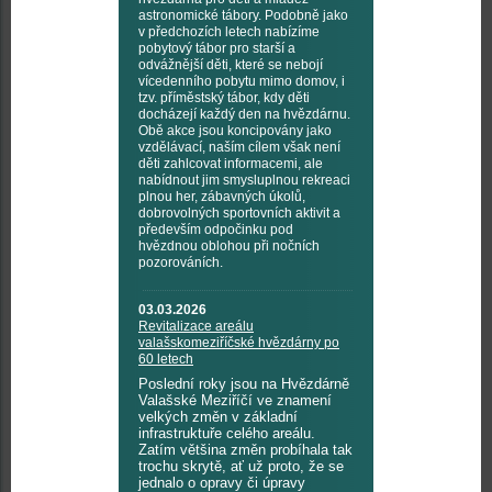
astronomické tábory. Podobně jako
v předchozích letech nabízíme
pobytový tábor pro starší a
odvážnější děti, které se nebojí
vícedenního pobytu mimo domov, i
tzv. příměstský tábor, kdy děti
docházejí každý den na hvězdárnu.
Obě akce jsou koncipovány jako
vzdělávací, naším cílem však není
děti zahlcovat informacemi, ale
nabídnout jim smysluplnou rekreaci
plnou her, zábavných úkolů,
dobrovolných sportovních aktivit a
především odpočinku pod
hvězdnou oblohou při nočních
pozorováních.
03.03.2026
Revitalizace areálu
valašskomeziříčské hvězdárny po
60 letech
Poslední roky jsou na Hvězdárně
Valašské Meziříčí ve znamení
velkých změn v základní
infrastruktuře celého areálu.
Zatím většina změn probíhala tak
trochu skrytě, ať už proto, že se
jednalo o opravy či úpravy