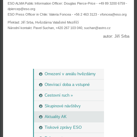
ESO ALMA Public Information Officer: Douglas Pierce-Price - +49 89 3200 6759 -
dpiercep@eso.org
ESO Press Officer in Chile: Valeria Foncea - +56 2 463 3123 - vfoncea@eso.org
Překlad: Jiří Srba, Hvězdárna Valašské Meziříčí
Národní kontakt: Pavel Suchan, +420 267 103 040, suchan@astro.cz
autor: Jiří Srba
Omezení v areálu hvězdárny
Otevírací doba a vstupné
Cestovní ruch »
Skupinové návštěvy
Aktuality AK
Tiskové zprávy ESO