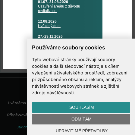
01.07.-31.08.2026
Uzavření areálu z důvodu
revitalizace
12.08.2026
Hvězdný duel
27.-29.11.2026
KOSMONAUTIKA, RAKETOVÁ
TECHNIKA A KOSMICKÉ
Používáme soubory cookies
TECHNOLOGIE
Tyto webové stránky používají soubory
cookies a další sledovací nástroje s cílem
vylepšení uživatelského prostředí, zobrazení
přizpůsobeného obsahu a reklam, analýzy
návštěvnosti webových stránek a zjištění
zdroje návštěvnosti.
Hvězdárna Valašské Meziříčí, příspěvková organizace, Vsetínská 78, 757
SOUHLASÍM
01 Valašské Meziříčí
Příspěvková organizace Zlínského kraje. Telefon:
571 611 928
, Mobil:
777
ODMÍTÁM
277 134
, E-mail:
info@astrovm.cz
Jak chráníme Vaše osobní údaje
|
Nastavení cookies
| Vyrobil:
UPRAVIT MÉ PŘEDVOLBY
WebConsult.cz