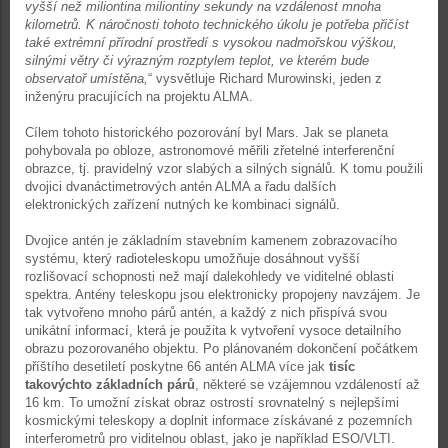
vyšší než miliontina miliontiny sekundy na vzdálenost mnoha
kilometrů. K náročnosti tohoto technického úkolu je potřeba přičíst
také extrémní přírodní prostředí s vysokou nadmořskou výškou,
silnými větry či výrazným rozptylem teplot, ve kterém bude
observatoř umístěna,
“ vysvětluje Richard Murowinski, jeden z
inženýru pracujících na projektu ALMA.
Cílem tohoto historického pozorování byl Mars. Jak se planeta
pohybovala po obloze, astronomové měřili zřetelné interferenční
obrazce, tj. pravidelný vzor slabých a silných signálů. K tomu použili
dvojici dvanáctimetrových antén ALMA a řadu dalších
elektronických zařízení nutných ke kombinaci signálů.
Dvojice antén je základním stavebním kamenem zobrazovacího
systému, který radioteleskopu umožňuje dosáhnout vyšší
rozlišovací schopnosti než mají dalekohledy ve viditelné oblasti
spektra. Antény teleskopu jsou elektronicky propojeny navzájem. Je
tak vytvořeno mnoho párů antén, a každý z nich přispívá svou
unikátní informací, která je použita k vytvoření vysoce detailního
obrazu pozorovaného objektu. Po plánovaném dokončení počátkem
příštího desetiletí poskytne 66 antén ALMA více jak
tisíc
takovýchto základních párů
, některé se vzájemnou vzdáleností až
16 km. To umožní získat obraz ostrostí srovnatelný s nejlepšími
kosmickými teleskopy a doplnit informace získávané z pozemních
interferometrů pro viditelnou oblast, jako je například ESO/VLTI.