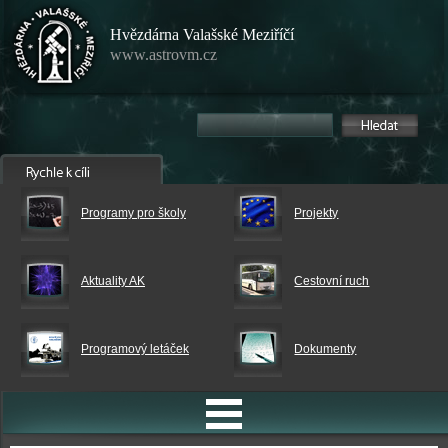
Hvězdárna Valašské Meziříčí
www.astrovm.cz
Programy pro školy
Projekty
Aktuality AK
Cestovní ruch
Programový letáček
Dokumenty