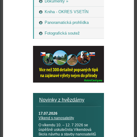
Dokumenty »
Kniha - OKRES VSETÍN
Panoramatická prohlídka
Fotografická soutež
Novinky z hvězdárny
17.07.2026
Víkend s nanosatelity
O víkendu 10. – 12. 7 2026 se
úspěšně uskutečnila Víkendová
škola návrhu a stavby nanosatelitů