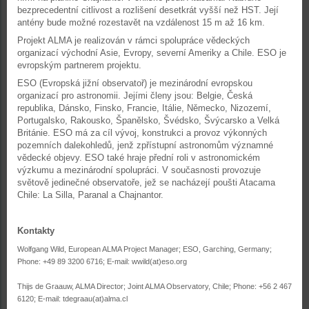
bezprecedentní citlivost a rozlišení desetkrát vyšší než HST. Její
antény bude možné rozestavět na vzdálenost 15 m až 16 km.
Projekt ALMA je realizován v rámci spolupráce vědeckých
organizací východní Asie, Evropy, severní Ameriky a Chile. ESO je
evropským partnerem projektu.
ESO (Evropská jižní observatoř) je mezinárodní evropskou
organizací pro astronomii. Jejími členy jsou: Belgie, Česká
republika, Dánsko, Finsko, Francie, Itálie, Německo, Nizozemí,
Portugalsko, Rakousko, Španělsko, Švédsko, Švýcarsko a Velká
Británie. ESO má za cíl vývoj, konstrukci a provoz výkonných
pozemních dalekohledů, jenž zpřístupní astronomům významné
vědecké objevy. ESO také hraje přední roli v astronomickém
výzkumu a mezinárodní spolupráci. V současnosti provozuje
světově jedinečné observatoře, jež se nacházejí poušti Atacama
Chile: La Silla, Paranal a Chajnantor.
Kontakty
Wolfgang Wild, European ALMA Project Manager; ESO, Garching, Germany;
Phone: +49 89 3200 6716; E-mail: wwild(at)eso.org
Thijs de Graauw, ALMA Director; Joint ALMA Observatory, Chile; Phone: +56 2 467
6120; E-mail: tdegraau(at)alma.cl