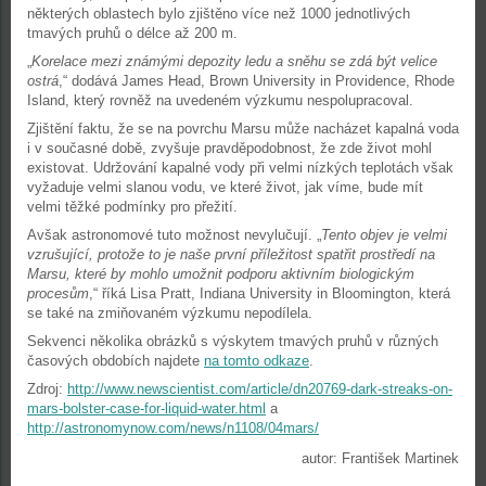
některých oblastech bylo zjištěno více než 1000 jednotlivých
tmavých pruhů o délce až 200 m.
„
Korelace mezi známými depozity ledu a sněhu se zdá být velice
ostrá
,“ dodává James Head, Brown University in Providence, Rhode
Island, který rovněž na uvedeném výzkumu nespolupracoval.
Zjištění faktu, že se na povrchu Marsu může nacházet kapalná voda
i v současné době, zvyšuje pravděpodobnost, že zde život mohl
existovat. Udržování kapalné vody při velmi nízkých teplotách však
vyžaduje velmi slanou vodu, ve které život, jak víme, bude mít
velmi těžké podmínky pro přežití.
Avšak astronomové tuto možnost nevylučují. „
Tento objev je velmi
vzrušující, protože to je naše první příležitost spatřit prostředí na
Marsu, které by mohlo umožnit podporu aktivním biologickým
procesům
,“ říká Lisa Pratt, Indiana University in Bloomington, která
se také na zmiňovaném výzkumu nepodílela.
Sekvenci několika obrázků s výskytem tmavých pruhů v různých
časových obdobích najdete
na tomto odkaze
.
Zdroj:
http://www.newscientist.com/article/dn20769-dark-streaks-on-
mars-bolster-case-for-liquid-water.html
a
http://astronomynow.com/news/n1108/04mars/
autor: František Martinek