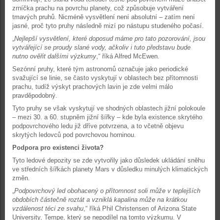
zrníčka prachu na povrchu planety, což způsobuje vytváření
tmavých pruhů. Nicméně vysvětlení není absolutní – zatím není
jasné, proč tyto pruhy následně mizí po nástupu studeného počasí.
„
Nejlepší vysvětlení, které doposud máme pro tato pozorování, jsou
vytvářející se proudy slané vody, ačkoliv i tuto představu bude
nutno ověřit dalšími výzkumy
,“ říká Alfred McEwen.
Sezónní pruhy, které tým astronomů označuje jako periodické
svažující se linie, se často vyskytují v oblastech bez přítomnosti
prachu, tudíž výskyt prachových lavin je zde velmi málo
pravděpodobný.
Tyto pruhy se však vyskytují ve shodných oblastech jižní polokoule
– mezi 30. a 60. stupněm jižní šířky – kde byla existence skrytého
podpovrchového ledu již dříve potvrzena, a to včetně objevu
skrytých ledovců pod povrchovou horninou.
Podpora pro existenci života?
Tyto ledové depozity se zde vytvořily jako důsledek ukládání sněhu
ve středních šířkách planety Mars v důsledku minulých klimatických
změn.
„
Podpovrchový led obohacený o přítomnost soli může v teplejších
obdobích částečně roztát a vzniklá kapalina může na krátkou
vzdálenost téci ze svahu
,“ říká Phil Christensen of Arizona State
University, Tempe, který se nepodílel na tomto výzkumu. V