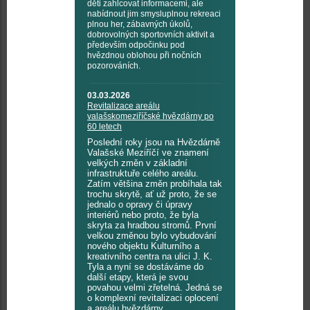
děti zahlcovat informacemi, ale
nabídnout jim smysluplnou rekreaci
plnou her, zábavných úkolů,
dobrovolných sportovních aktivit a
především odpočinku pod
hvězdnou oblohou při nočních
pozorováních.
03.03.2026
Revitalizace areálu
valašskomeziříčské hvězdárny po
60 letech
Poslední roky jsou na Hvězdárně
Valašské Meziříčí ve znamení
velkých změn v základní
infrastruktuře celého areálu.
Zatím většina změn probíhala tak
trochu skrytě, ať už proto, že se
jednalo o opravy či úpravy
interiérů nebo proto, že byla
skryta za hradbou stromů. První
velkou změnou bylo vybudování
nového objektu Kulturního a
kreativního centra na ulici J. K.
Tyla a nyní se dostáváme do
další etapy, která je svou
povahou velmi zřetelná. Jedná se
o komplexní revitalizaci oplocení
a areálu hvězdárny.