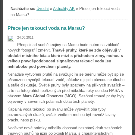
Nacházíte se:
Úvodní
»
Aktuality AK
»
Přece jen tekoucí voda
na Marsu?
Přece jen tekoucí voda na Marsu?
24.08.2011
Předpoklad suché krajiny na Marsu bude nutno na základě
nových fotografií změnit.
Tmavé pruhy, které se zde objevují v
období místního léta a které mizí s příchodem zimy, mohou s
velkou pravděpodobností signalizovat tekoucí vodu jen
nehluboko pod povrchem planety.
Nenadálé vytvoření pruhů na svažujícím se terénu může být spíše
přisouzeno nynější tekoucí vodě, ačkoliv o jejich původu se dlouho
a stále diskutuje. Světlé pruhy byly spatřeny na příkrých svazích –
a to na fotografiích pořízených před několika roky sondou NASA s
názvem
Mars Global Observer
(MGO). Sezónní tmavé pruhy byly
objeveny v severních polárních oblastech planety.
Kapalná voda tekoucí po svahu může vysvětlit oba typy
pozorovaných úkazů, avšak viníkem mohou být rovněž laviny
prachu nebo písku.
Nedávné nové snímky odhalily doposud neznámý druh sezónních
tmavých pruhů na jižní polokouli Marsu, s charakteristickým