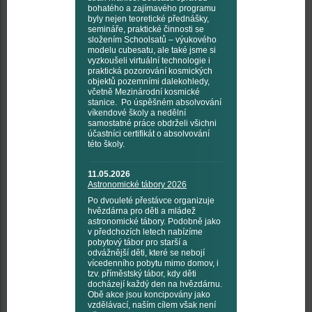
bohatého a zajímavého programu
byly nejen teoretické přednášky,
semináře, praktické činnosti se
složením Schoolsatů – výukového
modelu cubesatu, ale také jsme si
vyzkoušeli virtuální technologie i
praktická pozorování kosmických
objektů pozemními dalekohledy,
včetně Mezinárodní kosmické
stanice. Po úspěšném absolvování
víkendové školy a nedělní
samostatné práce obdrželi všichni
účastníci certifikát o absolvování
této školy.
11.05.2026
Astronomické tábory 2026
Po dvouleté přestávce organizuje
hvězdárna pro děti a mládež
astronomické tábory. Podobně jako
v předchozích letech nabízíme
pobytový tábor pro starší a
odvážnější děti, které se nebojí
vícedenního pobytu mimo domov, i
tzv. příměstský tábor, kdy děti
docházejí každý den na hvězdárnu.
Obě akce jsou koncipovány jako
vzdělávací, naším cílem však není