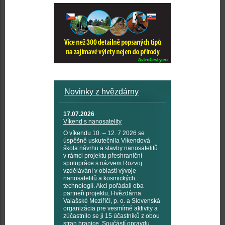
Novinky z hvězdárny
17.07.2026
Víkend s nanosatelity
O víkendu 10. – 12. 7 2026 se
úspěšně uskutečnila Víkendová
škola návrhu a stavby nanosatelitů
v rámci projektu přeshraniční
spolupráce s názvem Rozvoj
vzdělávání v oblasti vývoje
nanosatelitů a kosmických
technologií. Akci pořádali oba
partneři projektu, Hvězdárna
Valašské Meziříčí, p. o. a Slovenská
organizácia pre vesmírné aktivity a
zúčastnilo se ji 15 účastníků z obou
stran hranice. Součástí opravdu