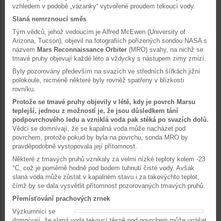
vzhledem v podobě „vázanky“ vytvořené proudem tekoucí vody.
Slaná nemrznoucí směs
Tým vědců, jehož vedoucím je Alfred McEwen (University of
Arizona, Tucson), objevil na fotografiích pořízených sondou NASA s
názvem
Mars Reconnaissance Orbiter
(MRO) svahy, na nichž se
tmavé pruhy objevují každé léto a vždycky s nástupem zimy zmizí.
Byly pozorovány především na svazích ve středních šířkách jižní
polokoule, nicméně některé byly rovněž spatřeny v blízkosti
rovníku.
Protože se tmavé pruhy objevily v létě, kdy je povrch Marsu
teplejší, jednou z možností je, že jsou důsledkem tání
podpovrchového ledu a vzniklá voda pak stéká po svazích dolů.
Vědci se domnívají, že se kapalná voda může nacházet pod
povrchem, protože pokud by byla na povrchu, sonda MRO by
pravděpodobně vystopovala její přítomnost.
Některé z tmavých pruhů vznikaly za velmi nízké teploty kolem -23
°C, což je poměrně hodně pod bodem tuhnutí čisté vody. Avšak
slaná voda může zůstat v kapalném stavu i za takovýchto teplot,
čímž by se dala vysvětlit přítomnost pozorovaných tmavých pruhů.
Přemísťování prachových zrnek
Výzkumníci se
domnívají, že slaná voda tekoucí těsně pod povrchem může unášet