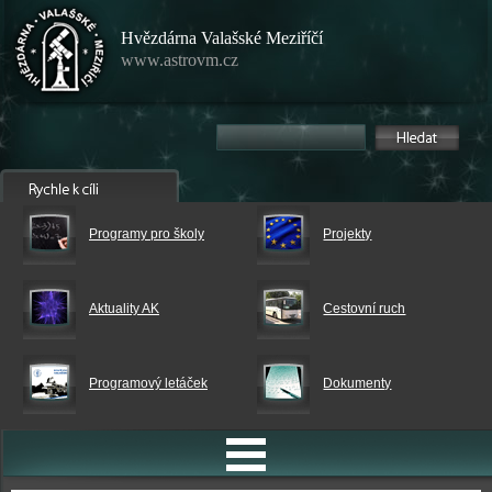
Hvězdárna Valašské Meziříčí
www.astrovm.cz
Programy pro školy
Projekty
Aktuality AK
Cestovní ruch
Programový letáček
Dokumenty