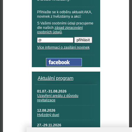
Přihlašte se k odběru aktualit AKA,
novinek z hvězdárny a akcí:
S Vašimi osobními údaji pracujeme
dle našich
zásad zpracování
osobních údajů
.
Více informací o zasílání novinek
Aktuální program
01.07.-31.08.2026
Uzavření areálu z důvodu
revitalizace
12.08.2026
Hvězdný duel
27.-29.11.2026
KOSMONAUTIKA, RAKETOVÁ