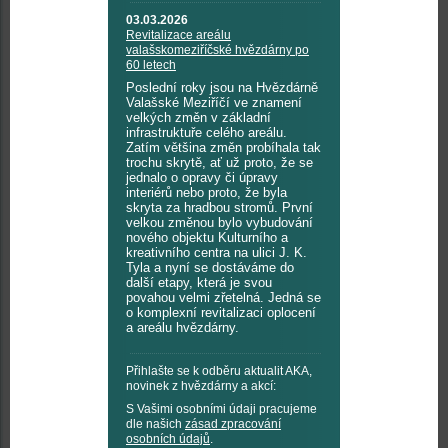
03.03.2026
Revitalizace areálu
valašskomeziříčské hvězdárny po
60 letech
Poslední roky jsou na Hvězdárně
Valašské Meziříčí ve znamení
velkých změn v základní
infrastruktuře celého areálu.
Zatím většina změn probíhala tak
trochu skrytě, ať už proto, že se
jednalo o opravy či úpravy
interiérů nebo proto, že byla
skryta za hradbou stromů. První
velkou změnou bylo vybudování
nového objektu Kulturního a
kreativního centra na ulici J. K.
Tyla a nyní se dostáváme do
další etapy, která je svou
povahou velmi zřetelná. Jedná se
o komplexní revitalizaci oplocení
a areálu hvězdárny.
Přihlašte se k odběru aktualit AKA,
novinek z hvězdárny a akcí:
S Vašimi osobními údaji pracujeme
dle našich
zásad zpracování
osobních údajů
.