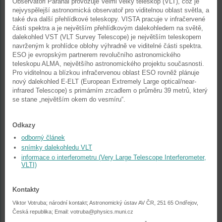
Observatoři Paranal provozuje Velmi velký teleskop (VLT), což je
nejvyspělejší astronomická observatoř pro viditelnou oblast světla, a
také dva další přehlídkové teleskopy. VISTA pracuje v infračervené
části spektra a je největším přehlídkovým dalekohledem na světě,
dalekohled VST (VLT Survey Telescope) je největším teleskopem
navrženým k prohlídce oblohy výhradně ve viditelné části spektra.
ESO je evropským partnerem revolučního astronomického
teleskopu ALMA, největšího astronomického projektu současnosti.
Pro viditelnou a blízkou infračervenou oblast ESO rovněž plánuje
nový dalekohled E-ELT (European Extremely Large optical/near-
infrared Telescope) s primárním zrcadlem o průměru 39 metrů, který
se stane „největším okem do vesmíru“.
Odkazy
odborný článek
snímky dalekohledu VLT
informace o interferometru (Very Large Telescope Interferometer,
VLTI)
Kontakty
Viktor Votruba; národní kontakt; Astronomický ústav AV ČR, 251 65 Ondřejov,
Česká republika; Email:
votruba@physics.muni.cz