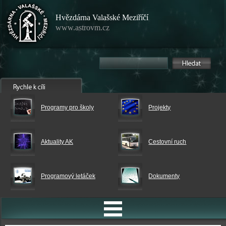
Hvězdárna Valašské Meziříčí
www.astrovm.cz
Programy pro školy
Projekty
Aktuality AK
Cestovní ruch
Programový letáček
Dokumenty