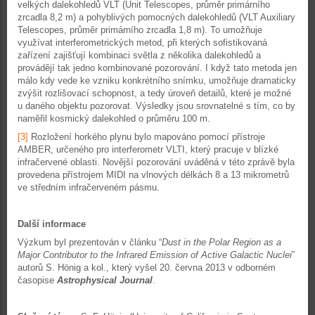
velkých dalekohledů VLT (Unit Telescopes, průměr primárního
zrcadla 8,2 m) a pohyblivých pomocných dalekohledů (VLT Auxiliary
Telescopes, průměr primárního zrcadla 1,8 m). To umožňuje
využívat interferometrických metod, při kterých sofistikovaná
zařízení zajišťují kombinaci světla z několika dalekohledů a
provádějí tak jedno kombinované pozorování. I když tato metoda jen
málo kdy vede ke vzniku konkrétního snímku, umožňuje dramaticky
zvýšit rozlišovací schopnost, a tedy úroveň detailů, které je možné
u daného objektu pozorovat. Výsledky jsou srovnatelné s tím, co by
naměřil kosmický dalekohled o průměru 100 m.
[3]
Rozložení horkého plynu bylo mapováno pomocí přístroje
AMBER, určeného pro interferometr VLTI, který pracuje v blízké
infračervené oblasti. Novější pozorování uváděná v této zprávě byla
provedena přístrojem MIDI na vlnových délkách 8 a 13 mikrometrů
ve středním infračerveném pásmu.
Další informace
Výzkum byl prezentován v článku “
Dust in the Polar Region as a
Major Contributor to the Infrared Emission of Active Galactic Nuclei
”
autorů S. Hönig a kol., který vyšel 20. června 2013 v odborném
časopise
Astrophysical Journal
.