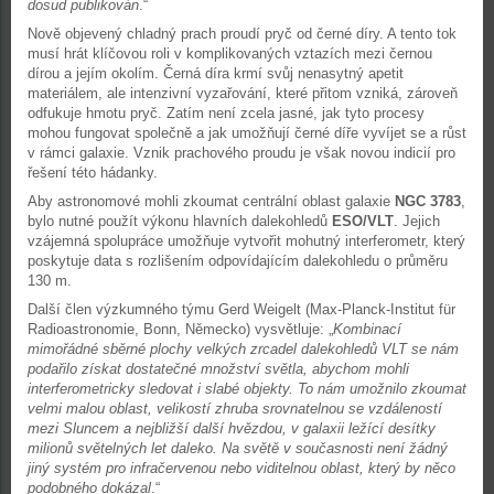
dosud publikován
.“
Nově objevený chladný prach proudí pryč od černé díry. A tento tok
musí hrát klíčovou roli v komplikovaných vztazích mezi černou
dírou a jejím okolím. Černá díra krmí svůj nenasytný apetit
materiálem, ale intenzivní vyzařování, které přitom vzniká, zároveň
odfukuje hmotu pryč. Zatím není zcela jasné, jak tyto procesy
mohou fungovat společně a jak umožňují černé díře vyvíjet se a růst
v rámci galaxie. Vznik prachového proudu je však novou indicií pro
řešení této hádanky.
Aby astronomové mohli zkoumat centrální oblast galaxie
NGC 3783
,
bylo nutné použít výkonu hlavních dalekohledů
ESO/VLT
. Jejich
vzájemná spolupráce umožňuje vytvořit mohutný interferometr, který
poskytuje data s rozlišením odpovídajícím dalekohledu o průměru
130 m.
Další člen výzkumného týmu Gerd Weigelt (Max-Planck-Institut für
Radioastronomie, Bonn, Německo) vysvětluje: „
Kombinací
mimořádné sběrné plochy velkých zrcadel dalekohledů VLT se nám
podařilo získat dostatečné množství světla, abychom mohli
interferometricky sledovat i slabé objekty. To nám umožnilo zkoumat
velmi malou oblast, velikostí zhruba srovnatelnou se vzdáleností
mezi Sluncem a nejbližší další hvězdou, v galaxii ležící desítky
milionů světelných let daleko. Na světě v současnosti není žádný
jiný systém pro infračervenou nebo viditelnou oblast, který by něco
podobného dokázal
.“