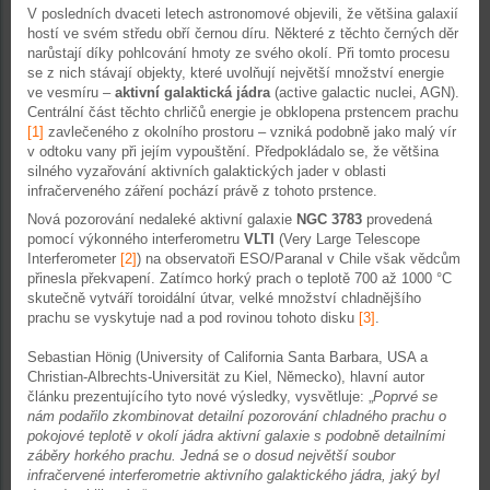
V posledních dvaceti letech astronomové objevili, že většina galaxií
hostí ve svém středu obří černou díru. Některé z těchto černých děr
narůstají díky pohlcování hmoty ze svého okolí. Při tomto procesu
se z nich stávají objekty, které uvolňují největší množství energie
ve vesmíru –
aktivní galaktická jádra
(active galactic nuclei, AGN).
Centrální část těchto chrličů energie je obklopena prstencem prachu
[1]
zavlečeného z okolního prostoru – vzniká podobně jako malý vír
v odtoku vany při jejím vypouštění. Předpokládalo se, že většina
silného vyzařování aktivních galaktických jader v oblasti
infračerveného záření pochází právě z tohoto prstence.
Nová pozorování nedaleké aktivní galaxie
NGC 3783
provedená
pomocí výkonného interferometru
VLTI
(Very Large Telescope
Interferometer
[2]
) na observatoři ESO/Paranal v Chile však vědcům
přinesla překvapení. Zatímco horký prach o teplotě 700 až 1000 °C
skutečně vytváří toroidální útvar, velké množství chladnějšího
prachu se vyskytuje nad a pod rovinou tohoto disku
[3]
.
Sebastian Hönig (University of California Santa Barbara, USA a
Christian-Albrechts-Universität zu Kiel, Německo), hlavní autor
článku prezentujícího tyto nové výsledky, vysvětluje: „
Poprvé se
nám podařilo zkombinovat detailní pozorování chladného prachu o
pokojové teplotě v okolí jádra aktivní galaxie s podobně detailními
záběry horkého prachu. Jedná se o dosud největší soubor
infračervené interferometrie aktivního galaktického jádra, jaký byl