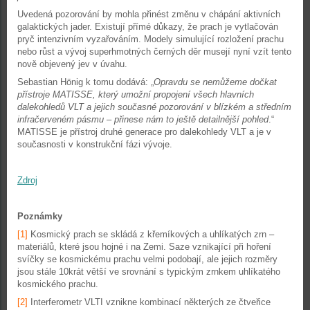
Uvedená pozorování by mohla přinést změnu v chápání aktivních
galaktických jader. Existují přímé důkazy, že prach je vytlačován
pryč intenzivním vyzařováním. Modely simulující rozložení prachu
nebo růst a vývoj superhmotných černých děr musejí nyní vzít tento
nově objevený jev v úvahu.
Sebastian Hönig k tomu dodává: „
Opravdu se nemůžeme dočkat
přístroje MATISSE, který umožní propojení všech hlavních
dalekohledů VLT a jejich současné pozorování v blízkém a středním
infračerveném pásmu – přinese nám to ještě detailnější pohled
.“
MATISSE je přístroj druhé generace pro dalekohledy VLT a je v
současnosti v konstrukční fázi vývoje.
Zdroj
Poznámky
[1]
Kosmický prach se skládá z křemíkových a uhlíkatých zrn –
materiálů, které jsou hojné i na Zemi. Saze vznikající při hoření
svíčky se kosmickému prachu velmi podobají, ale jejich rozměry
jsou stále 10krát větší ve srovnání s typickým zrnkem uhlíkatého
kosmického prachu.
[2]
Interferometr VLTI vznikne kombinací některých ze čtveřice