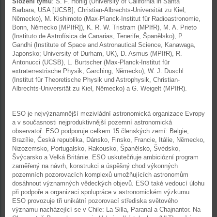
Složení týmu
: S. F. Hönig (University of California in Santa
Barbara, USA [UCSB]; Christian-Albrechts-Universität zu Kiel,
Německo), M. Kishimoto (Max-Planck-Institut für Radioastronomie,
Bonn, Německo [MPIfR]), K. R. W. Tristram (MPIfR), M. A. Prieto
(Instituto de Astrofísica de Canarias, Tenerife, Španělsko), P.
Gandhi (Institute of Space and Astronautical Science, Kanawaga,
Japonsko; University of Durham, UK), D. Asmus (MPIfR), R.
Antonucci (UCSB), L. Burtscher (Max-Planck-Institut für
extraterrestrische Physik, Garching, Německo), W. J. Duschl
(Institut für Theoretische Physik und Astrophysik, Christian-
Albrechts-Universität zu Kiel, Německo) a G. Weigelt (MPIfR).
ESO je nejvýznamnější mezivládní astronomická organizace Evropy
a v současnosti nejproduktivnější pozemní astronomická
observatoř. ESO podporuje celkem 15 členských zemí: Belgie,
Brazílie, Česká republika, Dánsko, Finsko, Francie, Itálie, Německo,
Nizozemsko, Portugalsko, Rakousko, Španělsko, Švédsko,
Švýcarsko a Velká Británie. ESO uskutečňuje ambiciózní program
zaměřený na návrh, konstrukci a úspěšný chod výkonných
pozemních pozorovacích komplexů umožňujících astronomům
dosáhnout významných vědeckých objevů. ESO také vedoucí úlohu
při podpoře a organizaci spolupráce v astronomickém výzkumu.
ESO provozuje tři unikátní pozorovací střediska světového
významu nacházející se v Chile: La Silla, Paranal a Chajnantor. Na