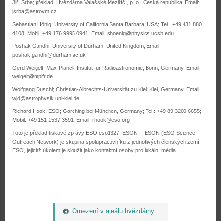
Jiří Srba; překlad; Hvězdárna Valašské Meziříčí, p. o., Česká republika; Email:
jsrba@astrovm.cz
Sebastian Hönig; University of California Santa Barbara; USA; Tel.: +49 431 880
4108; Mobil: +49 176 9995 0941; Email:
shoenig@physics.ucsb.edu
Poshak Gandhi; University of Durham; United Kingdom; Email:
poshak.gandhi@durham.ac.uk
Gerd Weigelt; Max-Planck-Institut für Radioastronomie; Bonn, Germany; Email:
weigelt@mpifr.de
Wolfgang Duschl; Christian-Albrechts-Universität zu Kiel; Kiel, Germany; Email:
wjd@astrophysik.uni-kiel.de
Richard Hook; ESO; Garching bei München, Germany;
Tel.: +49 89 3200 6655;
Mobil: +49 151 1537 3591; Email:
rhook@eso.org
Toto je překlad tiskové zprávy ESO eso1327. ESON -- ESON (ESO Science
Outreach Network) je skupina spolupracovníku z jednotlivých členských zemí
ESO, jejichž úkolem je sloužit jako kontaktní osoby pro lokální média.
Omezení v areálu hvězdárny