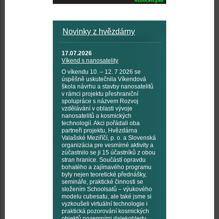
Novinky z hvězdárny
17.07.2026
Víkend s nanosatelity
O víkendu 10. – 12. 7 2026 se
úspěšně uskutečnila Víkendová
škola návrhu a stavby nanosatelitů
v rámci projektu přeshraniční
spolupráce s názvem Rozvoj
vzdělávání v oblasti vývoje
nanosatelitů a kosmických
technologií. Akci pořádali oba
partneři projektu, Hvězdárna
Valašské Meziříčí, p. o. a Slovenská
organizácia pre vesmírné aktivity a
zúčastnilo se ji 15 účastníků z obou
stran hranice. Součástí opravdu
bohatého a zajímavého programu
byly nejen teoretické přednášky,
semináře, praktické činnosti se
složením Schoolsatů – výukového
modelu cubesatu, ale také jsme si
vyzkoušeli virtuální technologie i
praktická pozorování kosmických
objektů pozemními dalekohledy,