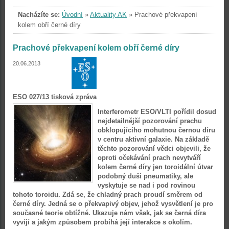
Nacházíte se:
Úvodní
»
Aktuality AK
»
Prachové překvapení
kolem obří černé díry
Prachové překvapení kolem obří černé díry
20.06.2013
ESO 027/13 tisková zpráva
Interferometr ESO/VLTI pořídil dosud
nejdetailnější pozorování prachu
obklopujícího mohutnou černou díru
v centru aktivní galaxie. Na základě
těchto pozorování vědci objevili, že
oproti očekávání prach nevytváří
kolem černé díry jen toroidální útvar
podobný duši pneumatiky, ale
vyskytuje se nad i pod rovinou
tohoto toroidu. Zdá se, že chladný prach proudí směrem od
černé díry. Jedná se o překvapivý objev, jehož vysvětlení je pro
současné teorie obtížné. Ukazuje nám však, jak se černá díra
vyvíjí a jakým způsobem probíhá její interakce s okolím.