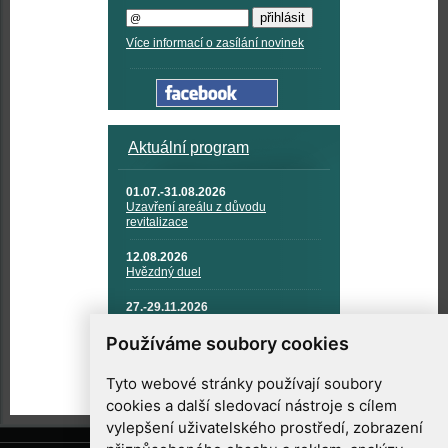
Více informací o zasílání novinek
Aktuální program
01.07.-31.08.2026
Uzavření areálu z důvodu
revitalizace
12.08.2026
Hvězdný duel
27.-29.11.2026
KOSMONAUTIKA, RAKETOVÁ
TECHNIKA A KOSMICKÉ
Používáme soubory cookies
TECHNOLOGIE
Tyto webové stránky používají soubory
cookies a další sledovací nástroje s cílem
vylepšení uživatelského prostředí, zobrazení