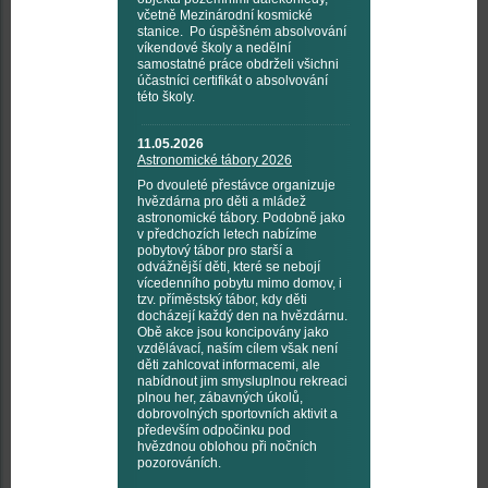
včetně Mezinárodní kosmické
stanice. Po úspěšném absolvování
víkendové školy a nedělní
samostatné práce obdrželi všichni
účastníci certifikát o absolvování
této školy.
11.05.2026
Astronomické tábory 2026
Po dvouleté přestávce organizuje
hvězdárna pro děti a mládež
astronomické tábory. Podobně jako
v předchozích letech nabízíme
pobytový tábor pro starší a
odvážnější děti, které se nebojí
vícedenního pobytu mimo domov, i
tzv. příměstský tábor, kdy děti
docházejí každý den na hvězdárnu.
Obě akce jsou koncipovány jako
vzdělávací, naším cílem však není
děti zahlcovat informacemi, ale
nabídnout jim smysluplnou rekreaci
plnou her, zábavných úkolů,
dobrovolných sportovních aktivit a
především odpočinku pod
hvězdnou oblohou při nočních
pozorováních.