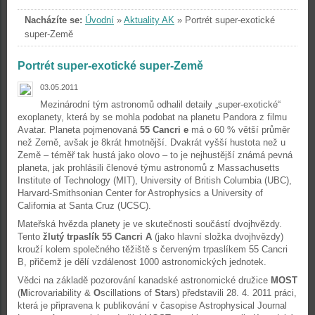
Nacházíte se:
Úvodní
»
Aktuality AK
»
Portrét super-exotické
super-Země
Portrét super-exotické super-Země
03.05.2011
Mezinárodní tým astronomů odhalil detaily „super-exotické“
exoplanety, která by se mohla podobat na planetu Pandora z filmu
Avatar. Planeta pojmenovaná
55 Cancri e
má o 60 % větší průměr
než Země, avšak je 8krát hmotnější. Dvakrát vyšší hustota než u
Země – téměř tak hustá jako olovo – to je nejhustější známá pevná
planeta, jak prohlásili členové týmu astronomů z Massachusetts
Institute of Technology (MIT), University of British Columbia (UBC),
Harvard-Smithsonian Center for Astrophysics a University of
California at Santa Cruz (UCSC).
Mateřská hvězda planety je ve skutečnosti součástí dvojhvězdy.
Tento
žlutý trpaslík 55 Cancri A
(jako hlavní složka dvojhvězdy)
krouží kolem společného těžiště s červeným trpaslíkem 55 Cancri
B, přičemž je dělí vzdálenost 1000 astronomických jednotek.
Vědci na základě pozorování kanadské astronomické družice
MOST
(
M
icrovariability &
O
scillations of
St
ars) představili 28. 4. 2011 práci,
která je připravena k publikování v časopise Astrophysical Journal