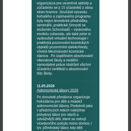
organizácia pre vesmírné aktivity a
zúčastnilo se ji 15 účastníků z obou
stran hranice. Součástí opravdu
bohatého a zajímavého programu
byly nejen teoretické přednášky,
semináře, praktické činnosti se
složením Schoolsatů – výukového
modelu cubesatu, ale také jsme si
vyzkoušeli virtuální technologie i
praktická pozorování kosmických
objektů pozemními dalekohledy,
včetně Mezinárodní kosmické
stanice. Po úspěšném absolvování
víkendové školy a nedělní
samostatné práce obdrželi všichni
účastníci certifikát o absolvování
této školy.
11.05.2026
Astronomické tábory 2026
Po dvouleté přestávce organizuje
hvězdárna pro děti a mládež
astronomické tábory. Podobně jako
v předchozích letech nabízíme
pobytový tábor pro starší a
odvážnější děti, které se nebojí
vícedenního pobytu mimo domov, i
tzv. příměstský tábor, kdy děti