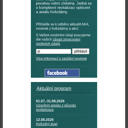
povahou velmi zřetelná. Jedná se
o komplexní revitalizaci oplocení
a areálu hvězdárny.
Přihlašte se k odběru aktualit AKA,
novinek z hvězdárny a akcí:
S Vašimi osobními údaji pracujeme
dle našich
zásad zpracování
osobních údajů
.
Více informací o zasílání novinek
Aktuální program
01.07.-31.08.2026
Uzavření areálu z důvodu
revitalizace
12.08.2026
Hvězdný duel