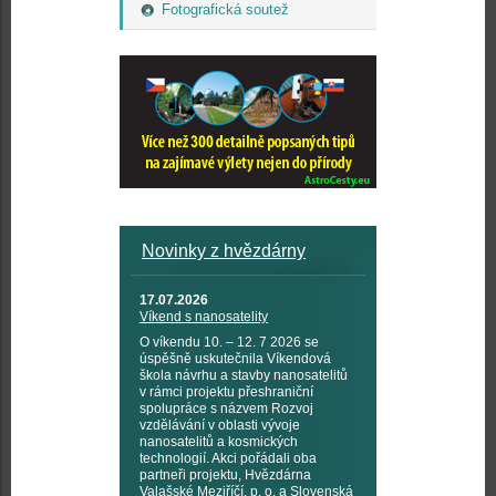
Fotografická soutež
Novinky z hvězdárny
17.07.2026
Víkend s nanosatelity
O víkendu 10. – 12. 7 2026 se
úspěšně uskutečnila Víkendová
škola návrhu a stavby nanosatelitů
v rámci projektu přeshraniční
spolupráce s názvem Rozvoj
vzdělávání v oblasti vývoje
nanosatelitů a kosmických
technologií. Akci pořádali oba
partneři projektu, Hvězdárna
Valašské Meziříčí, p. o. a Slovenská