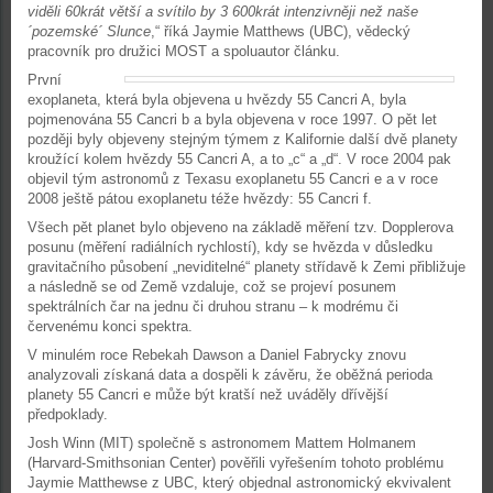
viděli 60krát větší a svítilo by 3 600krát intenzivněji než naše
´pozemské´ Slunce
,“ říká Jaymie Matthews (UBC), vědecký
pracovník pro družici MOST a spoluautor článku.
První
exoplaneta, která byla objevena u hvězdy 55 Cancri A, byla
pojmenována 55 Cancri b a byla objevena v roce 1997. O pět let
později byly objeveny stejným týmem z Kalifornie další dvě planety
kroužící kolem hvězdy 55 Cancri A, a to „c“ a „d“. V roce 2004 pak
objevil tým astronomů z Texasu exoplanetu 55 Cancri e a v roce
2008 ještě pátou exoplanetu téže hvězdy: 55 Cancri f.
Všech pět planet bylo objeveno na základě měření tzv. Dopplerova
posunu (měření radiálních rychlostí), kdy se hvězda v důsledku
gravitačního působení „neviditelné“ planety střídavě k Zemi přibližuje
a následně se od Země vzdaluje, což se projeví posunem
spektrálních čar na jednu či druhou stranu – k modrému či
červenému konci spektra.
V minulém roce Rebekah Dawson a Daniel Fabrycky znovu
analyzovali získaná data a dospěli k závěru, že oběžná perioda
planety 55 Cancri e může být kratší než uváděly dřívější
předpoklady.
Josh Winn (MIT) společně s astronomem Mattem Holmanem
(Harvard-Smithsonian Center) pověřili vyřešením tohoto problému
Jaymie Matthewse z UBC, který objednal astronomický ekvivalent