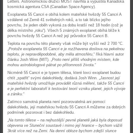
Letters. Astronomickou družici MOST navrhla a vypustila Kanadská
kosmická agentura CSA (Canadian Space Agency).
Exoplaneta 55 Cancri e obíhá kolem mateřské hvězdy 55 Cancri A
vzdálené od Země 41 světelných roků, a to tak blízko jejího
povrchu, že jeden oběh vykoná za dobu kratší než 18 hodin (což je
délka místního „roku“). Všech 5 známých exoplanet obíhá blíže k
povrchu hvězdy 55 Cancri A než její průvodce 55 Cancri B.
Teplota na povrchu této planety však může být vyšší než 2 700 °C.
„
Protože exoplaneta 55 Cancri e je rozžhavena doslova na pekelnou
teplotu, je nepravděpodobné, aby měla atmosféru
,“ říká hlavní autor
článku Josh Winn (MIT). „
Proto není příliš vhodným místem, kde
mohou astrobiologové pátrat po přítomnosti života
.“
Nicméně 55 Cancri e je typem tělesa, které lovci exoplanet budou
chtít „spatřit“ svými dalekohledy, dodává Josh Winn. „
Jasnost její
mateřské hvězdy umožňuje provádět různá měření, takže 55 Cancri
e je perfektní laboratoří k testování teorií vzniku planet, jejich vývoje
a zániku
.“
Zatímco samotná planeta není pozorovatelná ani pomocí
dalekohledu, její mateřskou hvězdu 55 Cancri A můžeme za dobrých
podmínek pozorovat i bez dalekohledu.
„
Na tomto tělese – na nejhustější pevné planetě jaká byla doposud
objevena ve Sluneční soustavě i mimo její hranice – bychom vážili
3krát více než na Zemi. Na denní obloze bychom zdejší slunce