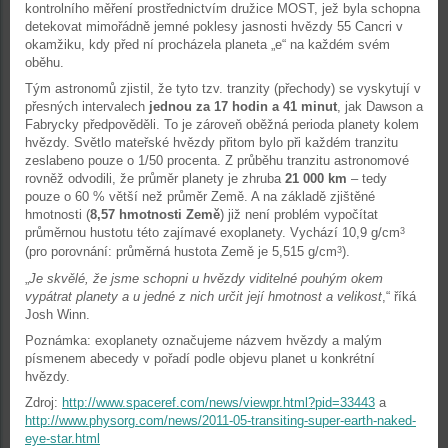
kontrolního měření prostřednictvím družice MOST, jež byla schopna
detekovat mimořádně jemné poklesy jasnosti hvězdy 55 Cancri v
okamžiku, kdy před ní procházela planeta „e“ na každém svém
oběhu.
Tým astronomů zjistil, že tyto tzv. tranzity (přechody) se vyskytují v
přesných intervalech
jednou za 17 hodin a 41 minut
, jak Dawson a
Fabrycky předpověděli. To je zároveň oběžná perioda planety kolem
hvězdy. Světlo mateřské hvězdy přitom bylo při každém tranzitu
zeslabeno pouze o 1/50 procenta. Z průběhu tranzitu astronomové
rovněž odvodili, že průměr planety je zhruba
21 000 km
– tedy
pouze o 60 % větší než průměr Země. A na základě zjištěné
hmotnosti (
8,57 hmotnosti Země
) již není problém vypočítat
průměrnou hustotu této zajímavé exoplanety. Vychází 10,9 g/cm
3
(pro porovnání: průměrná hustota Země je 5,515 g/cm
).
3
„
Je skvělé, že jsme schopni u hvězdy viditelné pouhým okem
vypátrat planety a u jedné z nich určit její hmotnost a velikost
,“ říká
Josh Winn.
Poznámka: exoplanety označujeme názvem hvězdy a malým
písmenem abecedy v pořadí podle objevu planet u konkrétní
hvězdy.
Zdroj:
http://www.spaceref.com/news/viewpr.html?pid=33443
a
http://www.physorg.com/news/2011-05-transiting-super-earth-naked-
eye-star.html