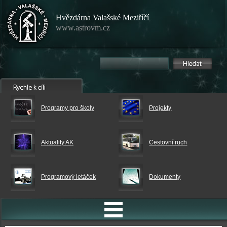
Hvězdárna Valašské Meziříčí
www.astrovm.cz
Programy pro školy
Projekty
Aktuality AK
Cestovní ruch
Programový letáček
Dokumenty