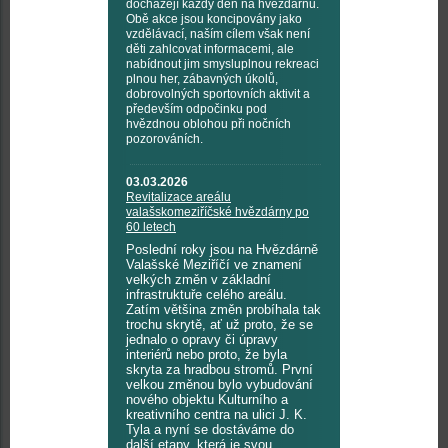
docházejí každý den na hvězdárnu.
Obě akce jsou koncipovány jako
vzdělávací, naším cílem však není
děti zahlcovat informacemi, ale
nabídnout jim smysluplnou rekreaci
plnou her, zábavných úkolů,
dobrovolných sportovních aktivit a
především odpočinku pod
hvězdnou oblohou při nočních
pozorováních.
03.03.2026
Revitalizace areálu
valašskomeziříčské hvězdárny po
60 letech
Poslední roky jsou na Hvězdárně
Valašské Meziříčí ve znamení
velkých změn v základní
infrastruktuře celého areálu.
Zatím většina změn probíhala tak
trochu skrytě, ať už proto, že se
jednalo o opravy či úpravy
interiérů nebo proto, že byla
skryta za hradbou stromů. První
velkou změnou bylo vybudování
nového objektu Kulturního a
kreativního centra na ulici J. K.
Tyla a nyní se dostáváme do
další etapy, která je svou