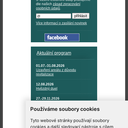
dle našich
zásad zpracování
osobních údajů
.
Více informací o zasílání novinek
Aktuální program
01.07.-31.08.2026
Uzavření areálu z důvodu
revitalizace
12.08.2026
Hvězdný duel
27.-29.11.2026
KOSMONAUTIKA, RAKETOVÁ
TECHNIKA A KOSMICKÉ
Používáme soubory cookies
TECHNOLOGIE
Tyto webové stránky používají soubory
cookies a další sledovací nástroje s cílem