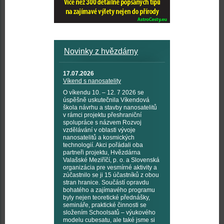
Novinky z hvězdárny
17.07.2026
Víkend s nanosatelity
O víkendu 10. – 12. 7 2026 se
úspěšně uskutečnila Víkendová
škola návrhu a stavby nanosatelitů
v rámci projektu přeshraniční
spolupráce s názvem Rozvoj
vzdělávání v oblasti vývoje
nanosatelitů a kosmických
technologií. Akci pořádali oba
partneři projektu, Hvězdárna
Valašské Meziříčí, p. o. a Slovenská
organizácia pre vesmírné aktivity a
zúčastnilo se ji 15 účastníků z obou
stran hranice. Součástí opravdu
bohatého a zajímavého programu
byly nejen teoretické přednášky,
semináře, praktické činnosti se
složením Schoolsatů – výukového
modelu cubesatu, ale také jsme si