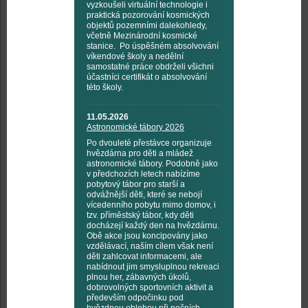
vyzkoušeli virtuální technologie i
praktická pozorování kosmických
objektů pozemními dalekohledy,
včetně Mezinárodní kosmické
stanice. Po úspěšném absolvování
víkendové školy a nedělní
samostatné práce obdrželi všichni
účastníci certifikát o absolvování
této školy.
11.05.2026
Astronomické tábory 2026
Po dvouleté přestávce organizuje
hvězdárna pro děti a mládež
astronomické tábory. Podobně jako
v předchozích letech nabízíme
pobytový tábor pro starší a
odvážnější děti, které se nebojí
vícedenního pobytu mimo domov, i
tzv. příměstský tábor, kdy děti
docházejí každý den na hvězdárnu.
Obě akce jsou koncipovány jako
vzdělávací, naším cílem však není
děti zahlcovat informacemi, ale
nabídnout jim smysluplnou rekreaci
plnou her, zábavných úkolů,
dobrovolných sportovních aktivit a
především odpočinku pod