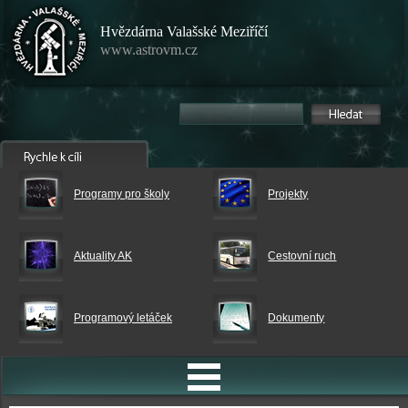
Hvězdárna Valašské Meziříčí
www.astrovm.cz
Programy pro školy
Projekty
Aktuality AK
Cestovní ruch
Programový letáček
Dokumenty