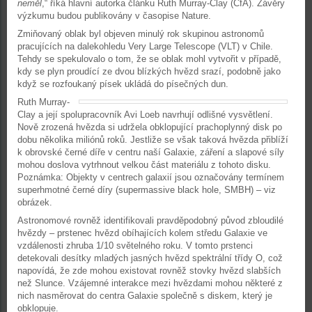
neměl
,“ říká hlavní autorka článku Ruth Murray-Clay (CfA). Závěry
výzkumu budou publikovány v časopise Nature.
Zmiňovaný oblak byl objeven minulý rok skupinou astronomů
pracujících na dalekohledu Very Large Telescope (VLT) v Chile.
Tehdy se spekulovalo o tom, že se oblak mohl vytvořit v případě,
kdy se plyn proudící ze dvou blízkých hvězd srazí, podobně jako
když se rozfoukaný písek ukládá do písečných dun.
Ruth Murray-
Clay a její spolupracovník Avi Loeb navrhují odlišné vysvětlení.
Nově zrozená hvězda si udržela obklopující prachoplynný disk po
dobu několika miliónů roků. Jestliže se však taková hvězda přiblíží
k obrovské černé díře v centru naší Galaxie, záření a slapové síly
mohou doslova vytrhnout velkou část materiálu z tohoto disku.
Poznámka: Objekty v centrech galaxií jsou označovány termínem
superhmotné černé díry (supermassive black hole, SMBH) – viz
obrázek.
Astronomové rovněž identifikovali pravděpodobný původ zbloudilé
hvězdy – prstenec hvězd obíhajících kolem středu Galaxie ve
vzdálenosti zhruba 1/10 světelného roku. V tomto prstenci
detekovali desítky mladých jasných hvězd spektrální třídy O, což
napovídá, že zde mohou existovat rovněž stovky hvězd slabších
než Slunce. Vzájemné interakce mezi hvězdami mohou některé z
nich nasměrovat do centra Galaxie společně s diskem, který je
obklopuje.