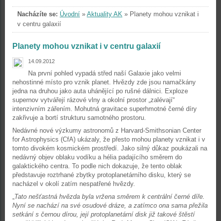
Nacházíte se:
Úvodní
»
Aktuality AK
»
Planety mohou vznikat i
v centru galaxií
Planety mohou vznikat i v centru galaxií
14.09.2012
Na první pohled vypadá střed naší Galaxie jako velmi
nehostinné místo pro vznik planet. Hvězdy zde jsou namačkány
jedna na druhou jako auta uhánějící po rušné dálnici. Exploze
supernov vytvářejí rázové vlny a okolní prostor „zalévají“
intenzivním zářením. Mohutná gravitace superhmotné černé díry
zakřivuje a bortí strukturu samotného prostoru.
Nedávné nové výzkumy astronomů z Harvard-Smithsonian Center
for Astrophysics (CfA) ukázaly, že přesto mohou planety vznikat i v
tomto divokém kosmickém prostředí. Jako silný důkaz poukázali na
nedávný objev oblaku vodíku a hélia padajícího směrem do
galaktického centra. To podle nich dokazuje, že tento oblak
představuje roztrhané zbytky protoplanetárního disku, který se
nacházel v okolí zatím nespatřené hvězdy.
„
Tato nešťastná hvězda byla vržena směrem k centrální černé díře.
Nyní se nachází na své osudové dráze, a zatímco ona sama přežila
setkání s černou dírou, její protoplanetární disk již takové štěstí