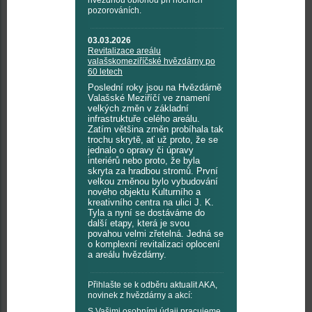
hvězdnou oblohou při nočních
pozorováních.
03.03.2026
Revitalizace areálu
valašskomeziříčské hvězdárny po
60 letech
Poslední roky jsou na Hvězdárně
Valašské Meziříčí ve znamení
velkých změn v základní
infrastruktuře celého areálu.
Zatím většina změn probíhala tak
trochu skrytě, ať už proto, že se
jednalo o opravy či úpravy
interiérů nebo proto, že byla
skryta za hradbou stromů. První
velkou změnou bylo vybudování
nového objektu Kulturního a
kreativního centra na ulici J. K.
Tyla a nyní se dostáváme do
další etapy, která je svou
povahou velmi zřetelná. Jedná se
o komplexní revitalizaci oplocení
a areálu hvězdárny.
Přihlašte se k odběru aktualit AKA,
novinek z hvězdárny a akcí:
S Vašimi osobními údaji pracujeme