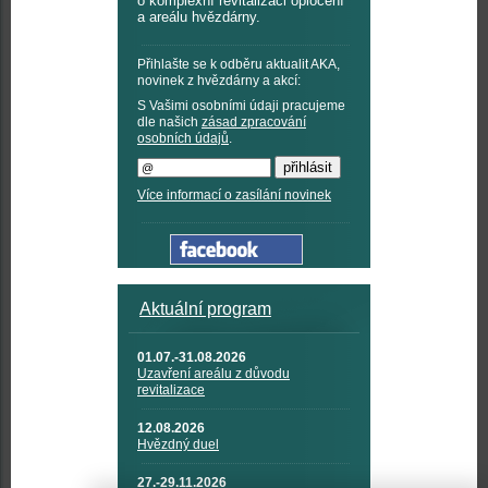
o komplexní revitalizaci oplocení
a areálu hvězdárny.
Přihlašte se k odběru aktualit AKA,
novinek z hvězdárny a akcí:
S Vašimi osobními údaji pracujeme
dle našich
zásad zpracování
osobních údajů
.
Více informací o zasílání novinek
Aktuální program
01.07.-31.08.2026
Uzavření areálu z důvodu
revitalizace
12.08.2026
Hvězdný duel
27.-29.11.2026