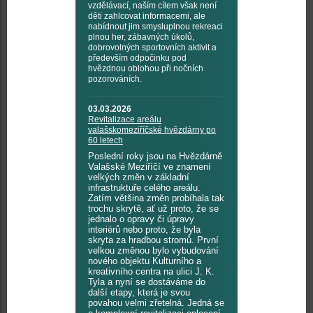
vzdělávací, naším cílem však není
děti zahlcovat informacemi, ale
nabídnout jim smysluplnou rekreaci
plnou her, zábavných úkolů,
dobrovolných sportovních aktivit a
především odpočinku pod
hvězdnou oblohou při nočních
pozorováních.
03.03.2026
Revitalizace areálu
valašskomeziříčské hvězdárny po
60 letech
Poslední roky jsou na Hvězdárně
Valašské Meziříčí ve znamení
velkých změn v základní
infrastruktuře celého areálu.
Zatím většina změn probíhala tak
trochu skrytě, ať už proto, že se
jednalo o opravy či úpravy
interiérů nebo proto, že byla
skryta za hradbou stromů. První
velkou změnou bylo vybudování
nového objektu Kulturního a
kreativního centra na ulici J. K.
Tyla a nyní se dostáváme do
další etapy, která je svou
povahou velmi zřetelná. Jedná se