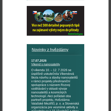
Novinky z hvězdárny
17.07.2026
Víkend s nanosatelity
O víkendu 10. – 12. 7 2026 se
úspěšně uskutečnila Víkendová
škola návrhu a stavby nanosatelitů
v rámci projektu přeshraniční
spolupráce s názvem Rozvoj
vzdělávání v oblasti vývoje
nanosatelitů a kosmických
technologií. Akci pořádali oba
partneři projektu, Hvězdárna
Valašské Meziříčí, p. o. a Slovenská
organizácia pre vesmírné aktivity a