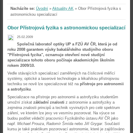
Nacházíte se:
Úvodní
»
Aktuality AK
»
Obor Přístrojová fyzika s
astronomickou specializací
Obor Přístrojová fyzika s astronomickou specializací
25.02.2009
Společná laboratoř optiky UP a FZÚ AV ČR, která je od
roku 2008 garantem výuky bakalářského studijního oboru
"Přístrojová fyzika", oznamuje otevření nové studijní
specializace tohoto oboru počínaje akademickým školním
rokem 2009/10.
Vedle stávajících specializací zaměřených na číslicové měřící
systémy, optické a laserové technologie a lékařskou přístrojovou
techniku se nově lze specializovat též na
přístroje pro astronomii
a astrofyziku
.
Specializace na přístroje pro astronomii a astrofyziku studentům
umožní získat
základní znalosti
z astronomie a astrofyziky a
zejména znalosti principů a technik vyvinutých pro celé spektrum
záření, ve kterém lze jevy ve vesmíru pozorovat. Na výuce se
budou podílet vědečtí pracovníci Fyzikálního ústavu AV ČR jako
např.
Michael Prouza
,
Radomír Šmída
nebo
Jiří Grygar
. Součástí
kursu je také praktikum pozorovací astronomie, které je zajišťováno