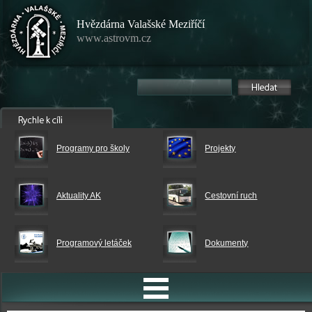
Hvězdárna Valašské Meziříčí
www.astrovm.cz
Programy pro školy
Projekty
Aktuality AK
Cestovní ruch
Programový letáček
Dokumenty