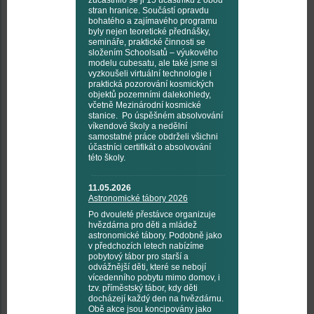
zúčastnilo se ji 15 účastníků z obou
stran hranice. Součástí opravdu
bohatého a zajímavého programu
byly nejen teoretické přednášky,
semináře, praktické činnosti se
složením Schoolsatů – výukového
modelu cubesatu, ale také jsme si
vyzkoušeli virtuální technologie i
praktická pozorování kosmických
objektů pozemními dalekohledy,
včetně Mezinárodní kosmické
stanice. Po úspěšném absolvování
víkendové školy a nedělní
samostatné práce obdrželi všichni
účastníci certifikát o absolvování
této školy.
11.05.2026
Astronomické tábory 2026
Po dvouleté přestávce organizuje
hvězdárna pro děti a mládež
astronomické tábory. Podobně jako
v předchozích letech nabízíme
pobytový tábor pro starší a
odvážnější děti, které se nebojí
vícedenního pobytu mimo domov, i
tzv. příměstský tábor, kdy děti
docházejí každý den na hvězdárnu.
Obě akce jsou koncipovány jako