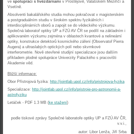
ve
spolupráci s hvězdárnami
v Prostějově, Valašském Meziříčí a
Vsetíně.
Absolventi bakalářského studia mohou pokračovat v magisterském
a postgraduálním studiu v širokém spektru fyzikálních i
interdisciplinárních oborů a zapojit se do vědeckého výzkumu.
Společná laboratoř optiky UP a FZÚ AV ČR se podílí na základním i
aplikovaném výzkumu zejména v oblastech kvantové a nelineární
optiky, konstrukce detektorů kosmického záření (Observatoř Pierra
Augera) a ultraslabých optických polí nebo skvrnkové
interferometrie. Nově otevřené studijní specializace jsou dalším
příkladem plodné spolupráce Univerzity Palackého s pracovišti
Akademie věd.
Bližší informace:
Obor Přístrojová fyzika:
http://jointlab.upol.cz/info/pristrojova-fyzika
Specializace:
http://jointlab.upol.cz/info/pristroje-pro-astronomii-a-
astrofyziku
Letáček - PDF 1.3 MB (
ke stažení
)
podle tiskové zprávy Společné laboratoře optiky UP a FZÚ AV ČR,
v.v.i.,
autor: Libor Lenža, Jiří Srba