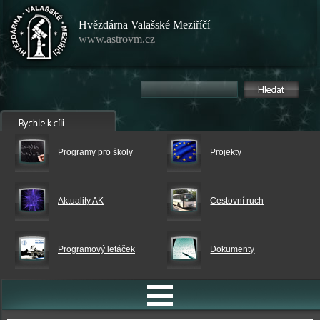
Hvězdárna Valašské Meziříčí
www.astrovm.cz
Programy pro školy
Projekty
Aktuality AK
Cestovní ruch
Programový letáček
Dokumenty