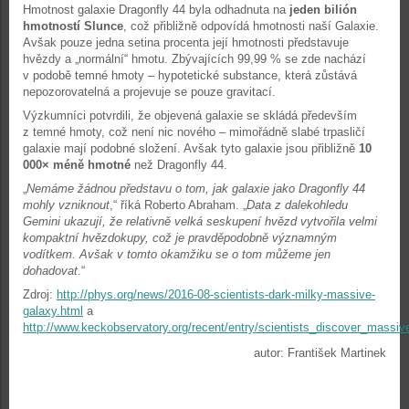
Hmotnost galaxie Dragonfly 44 byla odhadnuta na
jeden bilión
hmotností Slunce
, což přibližně odpovídá hmotnosti naší Galaxie.
Avšak pouze jedna setina procenta její hmotnosti představuje
hvězdy a „normální“ hmotu. Zbývajících 99,99 % se zde nachází
v podobě temné hmoty – hypotetické substance, která zůstává
nepozorovatelná a projevuje se pouze gravitací.
Výzkumníci potvrdili, že objevená galaxie se skládá především
z temné hmoty, což není nic nového – mimořádně slabé trpasličí
galaxie mají podobné složení. Avšak tyto galaxie jsou přibližně
10
000× méně hmotné
než Dragonfly 44.
„
Nemáme žádnou představu o tom, jak galaxie jako Dragonfly 44
mohly vzniknout
,“ říká Roberto Abraham. „
Data z dalekohledu
Gemini ukazují, že relativně velká seskupení hvězd vytvořila velmi
kompaktní hvězdokupy, což je pravděpodobně významným
vodítkem. Avšak v tomto okamžiku se o tom můžeme jen
dohadovat
.“
Zdroj:
http://phys.org/news/2016-08-scientists-dark-milky-massive-
galaxy.html
a
http://www.keckobservatory.org/recent/entry/scientists_discover_mass
autor: František Martinek