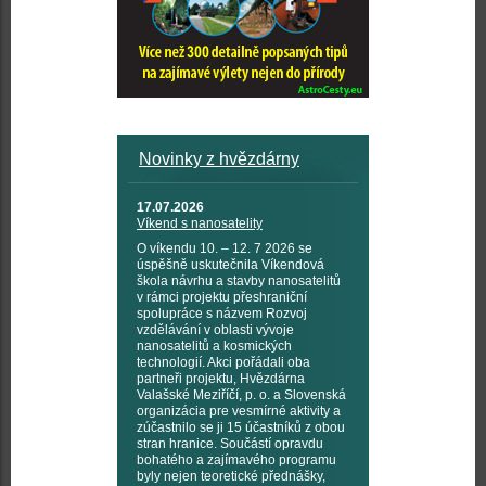
Novinky z hvězdárny
17.07.2026
Víkend s nanosatelity
O víkendu 10. – 12. 7 2026 se
úspěšně uskutečnila Víkendová
škola návrhu a stavby nanosatelitů
v rámci projektu přeshraniční
spolupráce s názvem Rozvoj
vzdělávání v oblasti vývoje
nanosatelitů a kosmických
technologií. Akci pořádali oba
partneři projektu, Hvězdárna
Valašské Meziříčí, p. o. a Slovenská
organizácia pre vesmírné aktivity a
zúčastnilo se ji 15 účastníků z obou
stran hranice. Součástí opravdu
bohatého a zajímavého programu
byly nejen teoretické přednášky,