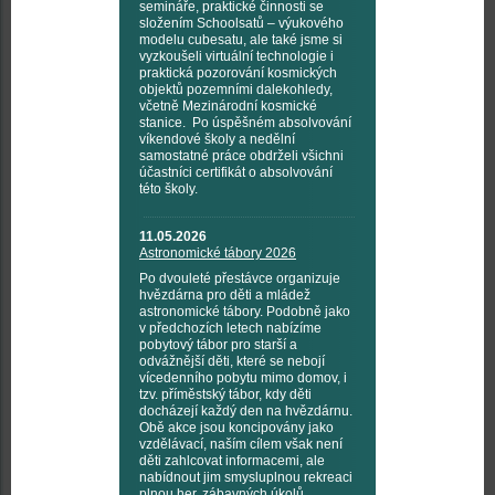
semináře, praktické činnosti se
složením Schoolsatů – výukového
modelu cubesatu, ale také jsme si
vyzkoušeli virtuální technologie i
praktická pozorování kosmických
objektů pozemními dalekohledy,
včetně Mezinárodní kosmické
stanice. Po úspěšném absolvování
víkendové školy a nedělní
samostatné práce obdrželi všichni
účastníci certifikát o absolvování
této školy.
11.05.2026
Astronomické tábory 2026
Po dvouleté přestávce organizuje
hvězdárna pro děti a mládež
astronomické tábory. Podobně jako
v předchozích letech nabízíme
pobytový tábor pro starší a
odvážnější děti, které se nebojí
vícedenního pobytu mimo domov, i
tzv. příměstský tábor, kdy děti
docházejí každý den na hvězdárnu.
Obě akce jsou koncipovány jako
vzdělávací, naším cílem však není
děti zahlcovat informacemi, ale
nabídnout jim smysluplnou rekreaci
plnou her, zábavných úkolů,