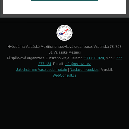
Hvězdárna Valašské Meziříčí, příspěvková organizace, Vsetínská 78, 757
01 Valašské Meziříčí
Příspěvková organizace Zlínského kraje. Telefon:
571 611 928
, Mobil:
777
277 134
, E-mail:
info@astrovm.cz
Jak chráníme Vaše osobní údaje
|
Nastavení cookies
| Vyrobil:
WebConsult.cz