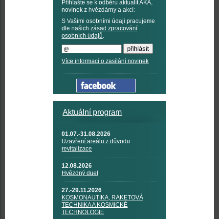
Přihlašte se k odběru aktualit AKA,
novinek z hvězdárny a akcí:
S Vašimi osobními údaji pracujeme
dle našich
zásad zpracování
osobních údajů
.
Více informací o zasílání novinek
Aktuální program
01.07.-31.08.2026
Uzavření areálu z důvodu
revitalizace
12.08.2026
Hvězdný duel
27.-29.11.2026
KOSMONAUTIKA, RAKETOVÁ
TECHNIKA A KOSMICKÉ
TECHNOLOGIE