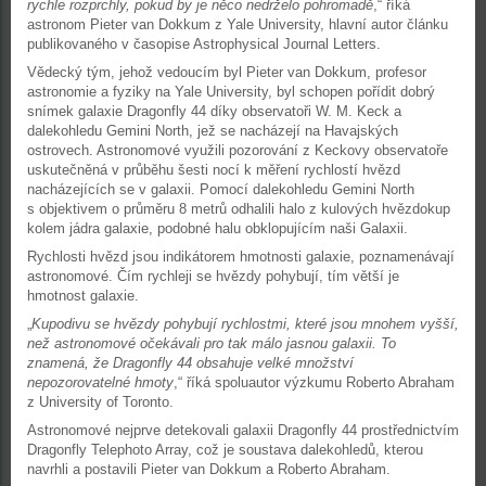
rychle rozprchly, pokud by je něco nedrželo pohromadě
,“ říká
astronom Pieter van Dokkum z Yale University, hlavní autor článku
publikovaného v časopise Astrophysical Journal Letters.
Vědecký tým, jehož vedoucím byl Pieter van Dokkum, profesor
astronomie a fyziky na Yale University, byl schopen pořídit dobrý
snímek galaxie Dragonfly 44 díky observatoři W. M. Keck a
dalekohledu Gemini North, jež se nacházejí na Havajských
ostrovech. Astronomové využili pozorování z Keckovy observatoře
uskutečněná v průběhu šesti nocí k měření rychlostí hvězd
nacházejících se v galaxii. Pomocí dalekohledu Gemini North
s objektivem o průměru 8 metrů odhalili halo z kulových hvězdokup
kolem jádra galaxie, podobné halu obklopujícím naši Galaxii.
Rychlosti hvězd jsou indikátorem hmotnosti galaxie, poznamenávají
astronomové. Čím rychleji se hvězdy pohybují, tím větší je
hmotnost galaxie.
„
Kupodivu se hvězdy pohybují rychlostmi, které jsou mnohem vyšší,
než astronomové očekávali pro tak málo jasnou galaxii. To
znamená, že Dragonfly 44 obsahuje velké množství
nepozorovatelné hmoty
,“ říká spoluautor výzkumu Roberto Abraham
z University of Toronto.
Astronomové nejprve detekovali galaxii Dragonfly 44 prostřednictvím
Dragonfly Telephoto Array, což je soustava dalekohledů, kterou
navrhli a postavili Pieter van Dokkum a Roberto Abraham.