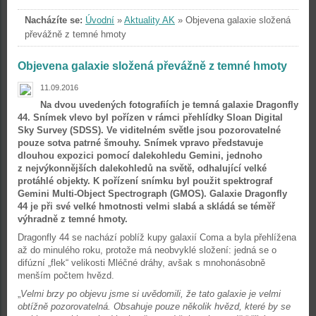
Nacházíte se:
Úvodní
»
Aktuality AK
»
Objevena galaxie složená
převážně z temné hmoty
Objevena galaxie složená převážně z temné hmoty
11.09.2016
Na dvou uvedených fotografiích je temná galaxie Dragonfly
44. Snímek vlevo byl pořízen v rámci přehlídky Sloan Digital
Sky Survey (SDSS). Ve viditelném světle jsou pozorovatelné
pouze sotva patrné šmouhy. Snímek vpravo představuje
dlouhou expozici pomocí dalekohledu Gemini, jednoho
z nejvýkonnějších dalekohledů na světě, odhalující velké
protáhlé objekty. K pořízení snímku byl použit spektrograf
Gemini Multi-Object Spectrograph (GMOS). Galaxie Dragonfly
44 je při své velké hmotnosti velmi slabá a skládá se téměř
výhradně z temné hmoty.
Dragonfly 44 se nachází poblíž kupy galaxií Coma a byla přehlížena
až do minulého roku, protože má neobvyklé složení: jedná se o
difúzní „flek“ velikosti Mléčné dráhy, avšak s mnohonásobně
menším počtem hvězd.
„
Velmi brzy po objevu jsme si uvědomili, že tato galaxie je velmi
obtížně pozorovatelná. Obsahuje pouze několik hvězd, které by se