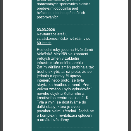
dobrovolných sportovních aktivit a
především odpočinku pod
hvězdnou oblohou při nočních
pozorováních.
03.03.2026
Revitalizace areálu
valašskomeziříčské hvězdárny po
60 letech
Poslední roky jsou na Hvězdárně
Valašské Meziříčí ve znamení
velkých změn v základní
infrastruktuře celého areálu.
Zatím většina změn probíhala tak
trochu skrytě, ať už proto, že se
jednalo o opravy či úpravy
interiérů nebo proto, že byla
skryta za hradbou stromů. První
velkou změnou bylo vybudování
nového objektu Kulturního a
kreativního centra na ulici J. K.
Tyla a nyní se dostáváme do
další etapy, která je svou
povahou velmi zřetelná. Jedná se
o komplexní revitalizaci oplocení
a areálu hvězdárny.