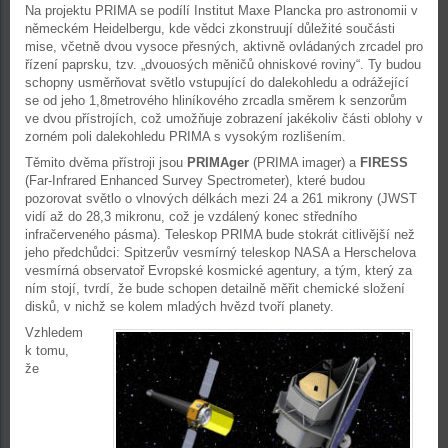
Na projektu PRIMA se podílí Institut Maxe Plancka pro astronomii v
německém Heidelbergu, kde vědci zkonstruují důležité součásti
mise, včetně dvou vysoce přesných, aktivně ovládaných zrcadel pro
řízení paprsku, tzv. „dvouosých měničů ohniskové roviny“. Ty budou
schopny usměrňovat světlo vstupující do dalekohledu a odrážející
se od jeho 1,8metrového hliníkového zrcadla směrem k senzorům
ve dvou přístrojích, což umožňuje zobrazení jakékoliv části oblohy v
zorném poli dalekohledu PRIMA s vysokým rozlišením.
Těmito dvěma přístroji jsou
PRIMAger
(PRIMA imager) a
FIRESS
(Far-Infrared Enhanced Survey Spectrometer), které budou
pozorovat světlo o vlnových délkách mezi 24 a 261 mikrony (JWST
vidí až do 28,3 mikronu, což je vzdálený konec středního
infračerveného pásma). Teleskop PRIMA bude stokrát citlivější než
jeho předchůdci: Spitzerův vesmírný teleskop NASA a Herschelova
vesmírná observatoř Evropské kosmické agentury, a tým, který za
ním stojí, tvrdí, že bude schopen detailně měřit chemické složení
disků, v nichž se kolem mladých hvězd tvoří planety.
Vzhledem
k tomu,
že