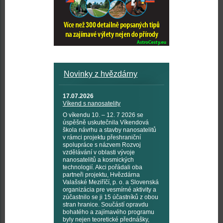
Novinky z hvězdárny
17.07.2026
Víkend s nanosatelity
O víkendu 10. – 12. 7 2026 se
úspěšně uskutečnila Víkendová
škola návrhu a stavby nanosatelitů
v rámci projektu přeshraniční
spolupráce s názvem Rozvoj
vzdělávání v oblasti vývoje
nanosatelitů a kosmických
technologií. Akci pořádali oba
partneři projektu, Hvězdárna
Valašské Meziříčí, p. o. a Slovenská
organizácia pre vesmírné aktivity a
zúčastnilo se ji 15 účastníků z obou
stran hranice. Součástí opravdu
bohatého a zajímavého programu
byly nejen teoretické přednášky,