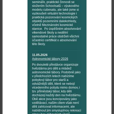
semináře, praktické činnosti se
složením Schoolsatů – výukového
modelu cubesatu, ale také jsme si
vyzkoušeli virtuální technologie i
praktická pozorování kosmických
objektů pozemními dalekohledy,
včetně Mezinárodní kosmické
stanice. Po úspěšném absolvování
víkendové školy a nedělní
samostatné práce obdrželi všichni
účastníci certifikát o absolvování
této školy.
11.05.2026
Astronomické tábory 2026
Po dvouleté přestávce organizuje
hvězdárna pro děti a mládež
astronomické tábory. Podobně jako
v předchozích letech nabízíme
pobytový tábor pro starší a
odvážnější děti, které se nebojí
vícedenního pobytu mimo domov, i
tzv. příměstský tábor, kdy děti
docházejí každý den na hvězdárnu.
Obě akce jsou koncipovány jako
vzdělávací, naším cílem však není
děti zahlcovat informacemi, ale
nabídnout jim smysluplnou rekreaci