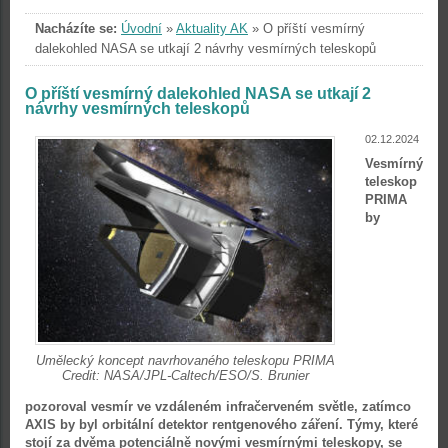
Nacházíte se:
Úvodní
»
Aktuality AK
»
O příští vesmírný
dalekohled NASA se utkají 2 návrhy vesmírných teleskopů
O příští vesmírný dalekohled NASA se utkají 2
návrhy vesmírných teleskopů
02.12.2024
Vesmírný
teleskop
PRIMA
by
Umělecký koncept navrhovaného teleskopu PRIMA
Credit: NASA/JPL-Caltech/ESO/S. Brunier
pozoroval vesmír ve vzdáleném infračerveném světle, zatímco
AXIS by byl orbitální detektor rentgenového záření. Týmy, které
stojí za dvěma potenciálně novými vesmírnými teleskopy, se