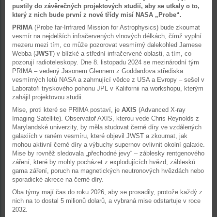
pustily do závěrečných projektových studií, aby se utkaly o to,
který z nich bude první z nové třídy misí NASA „Probe“.
PRIMA
(Probe far-Infrared Mission for Astrophysics) bude zkoumat
vesmír na nejdelších infračervených vlnových délkách, čímž vyplní
mezeru mezi tím, co může pozorovat vesmírný dalekohled Jamese
Webba (
JWST
) v blízké a střední infračervené oblasti, a tím, co
pozorují radioteleskopy. Dne 8. listopadu 2024 se mezinárodní tým
PRIMA – vedený Jasonem Glennem z Goddardova střediska
vesmírných letů NASA a zahrnující vědce z USA a Evropy – sešel v
Laboratoři tryskového pohonu JPL v Kalifornii na workshopu, kterým
zahájil projektovou studii.
Mise, proti které se PRIMA postaví, je
AXIS
(Advanced X-ray
Imaging Satellite). Observatoř AXIS, kterou vede Chris Reynolds z
Marylandské univerzity, by měla studovat černé díry ve vzdálených
galaxiích v raném vesmíru, které objevil JWST a zkoumat, jak
mohou aktivní černé díry a výbuchy supernov ovlivnit okolní galaxie.
Mise by rovněž sledovala „přechodné jevy“ – záblesky rentgenového
záření, které by mohly pocházet z explodujících hvězd, záblesků
gama záření, poruch na magnetických neutronových hvězdách nebo
sporadické akrece na černé díry.
Oba týmy mají čas do roku 2026, aby se prosadily, protože každý z
nich na to dostal 5 milionů dolarů, a vybraná mise odstartuje v roce
2032.