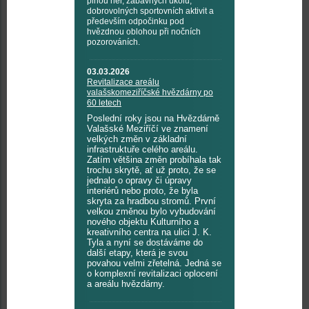
plnou her, zábavných úkolů,
dobrovolných sportovních aktivit a
především odpočinku pod
hvězdnou oblohou při nočních
pozorováních.
03.03.2026
Revitalizace areálu
valašskomeziříčské hvězdárny po
60 letech
Poslední roky jsou na Hvězdárně
Valašské Meziříčí ve znamení
velkých změn v základní
infrastruktuře celého areálu.
Zatím většina změn probíhala tak
trochu skrytě, ať už proto, že se
jednalo o opravy či úpravy
interiérů nebo proto, že byla
skryta za hradbou stromů. První
velkou změnou bylo vybudování
nového objektu Kulturního a
kreativního centra na ulici J. K.
Tyla a nyní se dostáváme do
další etapy, která je svou
povahou velmi zřetelná. Jedná se
o komplexní revitalizaci oplocení
a areálu hvězdárny.