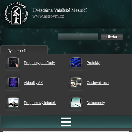
Hvězdárna Valašské Meziříčí
www.astrovm.cz
Programy pro školy
Projekty
Aktuality AK
Cestovní ruch
Programový letáček
Dokumenty