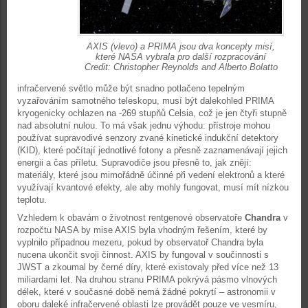
AXIS (vlevo) a PRIMA jsou dva koncepty misí,
které NASA vybrala pro další rozpracování
Credit: Christopher Reynolds and Alberto Bolatto
infračervené světlo může být snadno potlačeno tepelným
vyzařováním samotného teleskopu, musí být dalekohled PRIMA
kryogenicky ochlazen na -269 stupňů Celsia, což je jen čtyři stupně
nad absolutní nulou. To má však jednu výhodu: přístroje mohou
používat supravodivé senzory zvané kinetické indukční detektory
(KID), které počítají jednotlivé fotony a přesně zaznamenávají jejich
energii a čas příletu. Supravodiče jsou přesně to, jak znějí:
materiály, které jsou mimořádně účinné při vedení elektronů a které
využívají kvantové efekty, ale aby mohly fungovat, musí mít nízkou
teplotu.
Vzhledem k obavám o životnost rentgenové observatoře
Chandra
v
rozpočtu NASA by mise AXIS byla vhodným řešením, které by
vyplnilo případnou mezeru, pokud by observatoř Chandra byla
nucena ukončit svoji činnost. AXIS by fungoval v součinnosti s
JWST a zkoumal by černé díry, které existovaly před více než 13
miliardami let. Na druhou stranu PRIMA pokrývá pásmo vlnových
délek, které v současné době nemá žádné pokrytí – astronomii v
oboru daleké infračervené oblasti lze provádět pouze ve vesmíru,