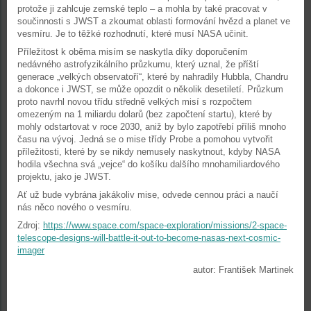
protože ji zahlcuje zemské teplo – a mohla by také pracovat v
součinnosti s JWST a zkoumat oblasti formování hvězd a planet ve
vesmíru. Je to těžké rozhodnutí, které musí NASA učinit.
Příležitost k oběma misím se naskytla díky doporučením
nedávného astrofyzikálního průzkumu, který uznal, že příští
generace „velkých observatoří“, které by nahradily Hubbla, Chandru
a dokonce i JWST, se může opozdit o několik desetiletí. Průzkum
proto navrhl novou třídu středně velkých misí s rozpočtem
omezeným na 1 miliardu dolarů (bez započtení startu), které by
mohly odstartovat v roce 2030, aniž by bylo zapotřebí příliš mnoho
času na vývoj. Jedná se o mise třídy Probe a pomohou vytvořit
příležitosti, které by se nikdy nemusely naskytnout, kdyby NASA
hodila všechna svá „vejce“ do košíku dalšího mnohamiliardového
projektu, jako je JWST.
Ať už bude vybrána jakákoliv mise, odvede cennou práci a naučí
nás něco nového o vesmíru.
Zdroj:
https://www.space.com/space-exploration/missions/2-space-
telescope-designs-will-battle-it-out-to-become-nasas-next-cosmic-
imager
autor: František Martinek