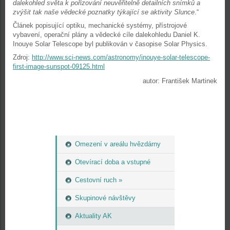
dalekohled světa k pořizování neuvěřitelně detailních snímků a
zvýšit tak naše vědecké poznatky týkající se aktivity Slunce
.“
Článek popisující optiku, mechanické systémy, přístrojové
vybavení, operační plány a vědecké cíle dalekohledu Daniel K.
Inouye Solar Telescope byl publikován v časopise Solar Physics.
Zdroj:
http://www.sci-news.com/astronomy/inouye-solar-telescope-
first-image-sunspot-09125.html
autor: František Martinek
Omezení v areálu hvězdárny
Otevírací doba a vstupné
Cestovní ruch »
Skupinové návštěvy
Aktuality AK