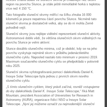
region na povrchu Slunce, je stále ještě mimořádně horká s teplotou
více než 4 150 °C.
Tato fotografie sluneční skvrny měřící na šířku zhruba 16 000
kilometrů je pouze nepatrnou částí povrchu Slunce. Nicméně tato
sluneční skvrna je dostatečně velká, aby se do ní mohla Země
pohodlně vejít.
Sluneční skvrny jsou nejlépe viditelní reprezentanti sluneční aktivity.
Astronomové dobře vědí, že většina slunečních skvrn viditelných na
povrchu Slunce je velmi aktivní.
Slunce dosáhlo slunečního minima, což je období, kdy se na jeho
povrchu vyskytuje nejméně skvrn v průběhu jedenáctiletého
slunečního cyklu. Naposled nastalo toto minimum v prosinci 2019.
Maximum současného slunečního cyklu se předpokládá v polovině
roku 2025.
Sluneční skvrna vyfotografovaná pomocí dalekohledu Daniel K.
Inouye Solar Telescope byla jednou z prvních skvrn nového
slunečního cyklu.
„
S tímto slunečním cyklem, který právě začíná, rovněž vstupujeme
do éry dalekohledu Daniel K. Inouye Solar Telescope
,“ říká Matt
Mountain, prezident Association of Universities for Research in
Astronomy (AURA), organizace řídící NSO a Inouye Solar
Telescope. „
Nyní jej můžeme označit za nejmodernější sluneční