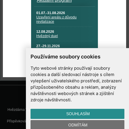
Aktuální program
01.07.-31.08.2026
Uzavření areálu z důvodu
revitalizace
12.08.2026
Hvězdný duel
27.-29.11.2026
KOSMONAUTIKA, RAKETOVÁ
TECHNIKA A KOSMICKÉ
Používáme soubory cookies
TECHNOLOGIE
Tyto webové stránky používají soubory
cookies a další sledovací nástroje s cílem
vylepšení uživatelského prostředí, zobrazení
přizpůsobeného obsahu a reklam, analýzy
návštěvnosti webových stránek a zjištění
zdroje návštěvnosti.
Hvězdárna Valašské Meziříčí, příspěvková organizace, Vsetínská 78, 757
SOUHLASÍM
01 Valašské Meziříčí
Příspěvková organizace Zlínského kraje. Telefon:
571 611 928
, Mobil:
777
ODMÍTÁM
277 134
, E-mail:
info@astrovm.cz