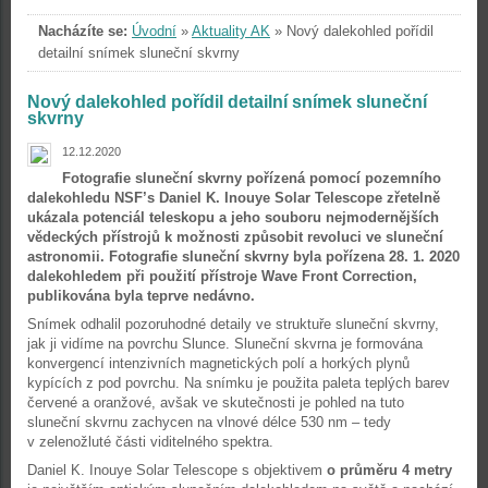
Nacházíte se:
Úvodní
»
Aktuality AK
»
Nový dalekohled pořídil
detailní snímek sluneční skvrny
Nový dalekohled pořídil detailní snímek sluneční
skvrny
12.12.2020
Fotografie sluneční skvrny pořízená pomocí pozemního
dalekohledu NSF’s Daniel K. Inouye Solar Telescope zřetelně
ukázala potenciál teleskopu a jeho souboru nejmodernějších
vědeckých přístrojů k možnosti způsobit revoluci ve sluneční
astronomii. Fotografie sluneční skvrny byla pořízena 28. 1. 2020
dalekohledem při použití přístroje Wave Front Correction,
publikována byla teprve nedávno.
Snímek odhalil pozoruhodné detaily ve struktuře sluneční skvrny,
jak ji vidíme na povrchu Slunce. Sluneční skvrna je formována
konvergencí intenzivních magnetických polí a horkých plynů
kypících z pod povrchu. Na snímku je použita paleta teplých barev
červené a oranžové, avšak ve skutečnosti je pohled na tuto
sluneční skvrnu zachycen na vlnové délce 530 nm – tedy
v zelenožluté části viditelného spektra.
Daniel K. Inouye Solar Telescope s objektivem
o průměru 4 metry