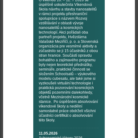
O víkendu 10. – 12. 7 2026 se
úspěšně uskutečnila Víkendová
škola návrhu a stavby nanosatelitů
v rámci projektu přeshraniční
spolupráce s názvem Rozvoj
vzdělávání v oblasti vývoje
nanosatelitů a kosmických
technologií. Akci pořádali oba
partneři projektu, Hvězdárna
Valašské Meziříčí, p. o. a Slovenská
organizácia pre vesmírné aktivity a
zúčastnilo se ji 15 účastníků z obou
stran hranice. Součástí opravdu
bohatého a zajímavého programu
byly nejen teoretické přednášky,
semináře, praktické činnosti se
složením Schoolsatů – výukového
modelu cubesatu, ale také jsme si
vyzkoušeli virtuální technologie i
praktická pozorování kosmických
objektů pozemními dalekohledy,
včetně Mezinárodní kosmické
stanice. Po úspěšném absolvování
víkendové školy a nedělní
samostatné práce obdrželi všichni
účastníci certifikát o absolvování
této školy.
11.05.2026