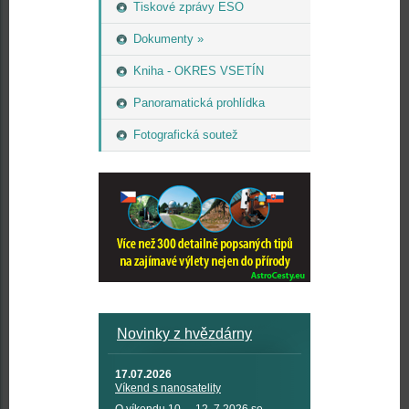
Tiskové zprávy ESO
Dokumenty »
Kniha - OKRES VSETÍN
Panoramatická prohlídka
Fotografická soutež
Novinky z hvězdárny
17.07.2026
Víkend s nanosatelity