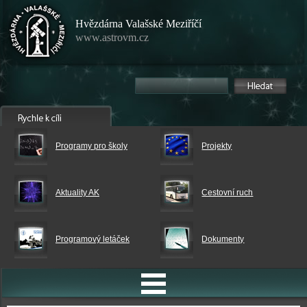
Hvězdárna Valašské Meziříčí
www.astrovm.cz
Programy pro školy
Projekty
Aktuality AK
Cestovní ruch
Programový letáček
Dokumenty