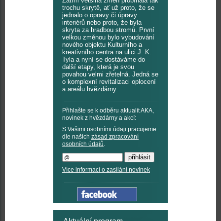
Zatím většina změn probíhala tak
trochu skrytě, ať už proto, že se
jednalo o opravy či úpravy
interiérů nebo proto, že byla
skryta za hradbou stromů. První
velkou změnou bylo vybudování
nového objektu Kulturního a
kreativního centra na ulici J. K.
Tyla a nyní se dostáváme do
další etapy, která je svou
povahou velmi zřetelná. Jedná se
o komplexní revitalizaci oplocení
a areálu hvězdárny.
Přihlašte se k odběru aktualit AKA,
novinek z hvězdárny a akcí:
S Vašimi osobními údaji pracujeme
dle našich
zásad zpracování
osobních údajů
.
Více informací o zasílání novinek