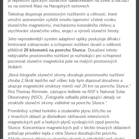
je největším optickým slunečním dalekohledem na světě a nachází
se na ostrově Maui na Havajských ostrovech.
Teleskop disponuje prostorovým rozlišením a citlivostí, které
umožní astronomům vyřešit mnoho tajemství včetně vzniku
slunečního magnetismu, mechanismu koronálního ohřevu a
urychlování slunečního větru, erupcí a výronů sluneční hmoty.
Jeho nejmodernější systém adaptivní optiky poskytuje difrakcí
limitované zobrazování a schopnost rozlišení útvarů o velikosti
přibližně
20 kilometrů na povrchu Slunce
. Dosažení tohoto
nebývalého prostorového rozlišení je rozhodující pro schopnost
pozorovat sluneční magnetická pole na malých prostorových
škálách.
„
Nová fotografie sluneční skvrny dosahuje prostorového rozlišení
zhruba 2,5krát lepšího než vůbec kdy bylo doposud dosaženo a
ukazuje magnetické struktury menší než 20 km na povrchu Slunce
,“
říká Thomas Rimmele, zástupce ředitele na NSF’s National Solar
Observatory (NSO). „
Fotografie odhalila překvapující detaily ve
struktuře sluneční skvrny viditelné na povrchu Slunce
.“
Proměnlivý vzhled horkého a studeného plynu šířícího se
z tmavších oblastí je důsledkem sbíhavosti intenzivních
magnetických polí a horkých plynů vyvěrajících zpod povrchu
Slunce. Koncentrace magnetických polí v těchto tmavých oblastech
potlačuje proudění tepla z nitra Slunce dosahujícího povrchu.
Ačkoliv tmavá oblast ve sluneční skvrně je chladnější než okolní