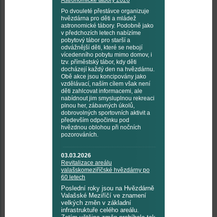
Astronomické tábory 2026
Po dvouleté přestávce organizuje
hvězdárna pro děti a mládež
astronomické tábory. Podobně jako
v předchozích letech nabízíme
pobytový tábor pro starší a
odvážnější děti, které se nebojí
vícedenního pobytu mimo domov, i
tzv. příměstský tábor, kdy děti
docházejí každý den na hvězdárnu.
Obě akce jsou koncipovány jako
vzdělávací, naším cílem však není
děti zahlcovat informacemi, ale
nabídnout jim smysluplnou rekreaci
plnou her, zábavných úkolů,
dobrovolných sportovních aktivit a
především odpočinku pod
hvězdnou oblohou při nočních
pozorováních.
03.03.2026
Revitalizace areálu
valašskomeziříčské hvězdárny po
60 letech
Poslední roky jsou na Hvězdárně
Valašské Meziříčí ve znamení
velkých změn v základní
infrastruktuře celého areálu.