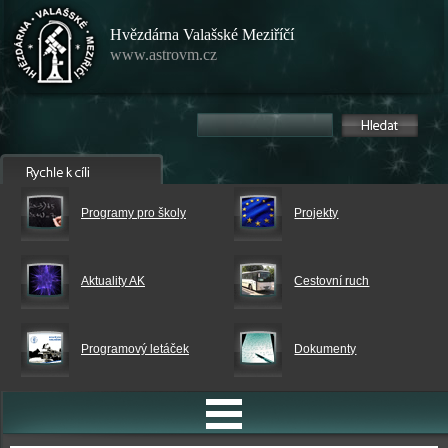
Hvězdárna Valašské Meziříčí
www.astrovm.cz
Programy pro školy
Projekty
Aktuality AK
Cestovní ruch
Programový letáček
Dokumenty