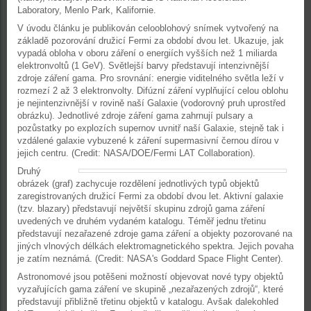
Laboratory, Menlo Park, Kalifornie.
V úvodu článku je publikován celooblohový snímek vytvořený na
základě pozorování družicí Fermi za období dvou let. Ukazuje, jak
vypadá obloha v oboru záření o energiích vyšších než 1 miliarda
elektronvoltů (1 GeV). Světlejší barvy představují intenzivnější
zdroje záření gama. Pro srovnání: energie viditelného světla leží v
rozmezí 2 až 3 elektronvolty. Difúzní záření vyplňující celou oblohu
je nejintenzivnější v rovině naší Galaxie (vodorovný pruh uprostřed
obrázku). Jednotlivé zdroje záření gama zahrnují pulsary a
pozůstatky po explozích supernov uvnitř naší Galaxie, stejně tak i
vzdálené galaxie vybuzené k záření supermasivní černou dírou v
jejich centru. (Credit: NASA/DOE/Fermi LAT Collaboration).
Druhý
obrázek (graf) zachycuje rozdělení jednotlivých typů objektů
zaregistrovaných družicí Fermi za období dvou let. Aktivní galaxie
(tzv. blazary) představují největší skupinu zdrojů gama záření
uvedených ve druhém vydaném katalogu. Téměř jednu třetinu
představují nezařazené zdroje gama záření a objekty pozorované na
jiných vlnových délkách elektromagnetického spektra. Jejich povaha
je zatím neznámá. (Credit: NASA's Goddard Space Flight Center).
Astronomové jsou potěšeni možností objevovat nové typy objektů
vyzařujících gama záření ve skupině „nezařazených zdrojů“, které
představují přibližně třetinu objektů v katalogu. Avšak dalekohled