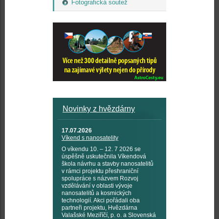
Fotografická soutež
Novinky z hvězdárny
17.07.2026
Víkend s nanosatelity
O víkendu 10. – 12. 7 2026 se
úspěšně uskutečnila Víkendová
škola návrhu a stavby nanosatelitů
v rámci projektu přeshraniční
spolupráce s názvem Rozvoj
vzdělávání v oblasti vývoje
nanosatelitů a kosmických
technologií. Akci pořádali oba
partneři projektu, Hvězdárna
Valašské Meziříčí, p. o. a Slovenská