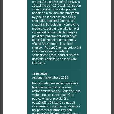
organizácia pre vesmírné aktivity a
zúčastnilo se ji 15 účastníků z obou
stran hranice. Součástí opravdu
bohatého a zajímavého programu
byly nejen teoretické přednášky,
semináře, praktické činnosti se
složením Schoolsatů – výukového
modelu cubesatu, ale také jsme si
vyzkoušeli virtuální technologie i
praktická pozorování kosmických
objektů pozemními dalekohledy,
včetně Mezinárodní kosmické
stanice. Po úspěšném absolvování
víkendové školy a nedělní
samostatné práce obdrželi všichni
účastníci certifikát o absolvování
této školy.
11.05.2026
Astronomické tábory 2026
Po dvouleté přestávce organizuje
hvězdárna pro děti a mládež
astronomické tábory. Podobně jako
v předchozích letech nabízíme
pobytový tábor pro starší a
odvážnější děti, které se nebojí
vícedenního pobytu mimo domov, i
tzv. příměstský tábor, kdy děti