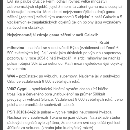
LAT na palubě družice Fermi odhalil rovněž velké množství
astronomických objektů, jejichž intenzita záření gama má stoupající
či klesající intenzitu. Mezi deset nejvýznamnějších zdrojů gama
záření („top ten“) zařadil tým astronomů 5 objektů z naší Galaxie a 5
vzdálených extragalaktických objektů (jejich polohy jsou vyznačeny
na úvodním obrázku).
Nejvýznamnější zdroje gama záření v naší Galaxii:
Krabí
mlhovina
– nachází se v souhvězdí Býka (vzdálenost od Země 6
500 světelných let). Její vznik jako důsledek po výbuchu supernovy
pozorovali v roce 1054 čínští hvězdáři. V srdci mlhoviny se nachází
pulsar rotující 30krát za sekundu. Patří mezi nejsledovanější objekty
ve vesmíru.
W44
– pozůstatek po výbuchu supernovy. Najdeme jej v souhvězdí
Orla, ve vzdálenosti 9 800 světelných roků.
V407 Cygni
– symbiotický binární systém obsahující bílého
trpaslíka a červeného obra „nafouklého“ na průměr 500krát
převyšující velikost Slunce. Vzdálenost 9 000 světelných roků. Jeho
poloha se promítá do souhvězdí Labutě.
PSR J0101-6422
je pulsar – rychle rotující neutronová hvězda.
Nachází se v souhvězdí Tukana na jižní obloze. Na základě studia
rádiových signálů bylo zjištěno, že se kolem své osy otáčí rychlostí
400krát za sekundu (zhruba jako kuchyňský mixér).