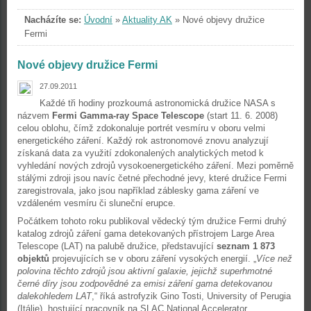
Nacházíte se:
Úvodní
»
Aktuality AK
»
Nové objevy družice
Fermi
Nové objevy družice Fermi
27.09.2011
Každé tři hodiny prozkoumá astronomická družice NASA s
názvem
Fermi Gamma-ray Space Telescope
(start 11. 6. 2008)
celou oblohu, čímž zdokonaluje portrét vesmíru v oboru velmi
energetického záření. Každý rok astronomové znovu analyzují
získaná data za využití zdokonalených analytických metod k
vyhledání nových zdrojů vysokoenergetického záření. Mezi poměrně
stálými zdroji jsou navíc četné přechodné jevy, které družice Fermi
zaregistrovala, jako jsou například záblesky gama záření ve
vzdáleném vesmíru či sluneční erupce.
Počátkem tohoto roku publikoval vědecký tým družice Fermi druhý
katalog zdrojů záření gama detekovaných přístrojem Large Area
Telescope (LAT) na palubě družice, představující
seznam 1 873
objektů
projevujících se v oboru záření vysokých energií. „
Více než
polovina těchto zdrojů jsou aktivní galaxie, jejichž superhmotné
černé díry jsou zodpovědné za emisi záření gama detekovanou
dalekohledem LAT
,“ říká astrofyzik Gino Tosti, University of Perugia
(Itálie), hostující pracovník na SLAC National Accelerator