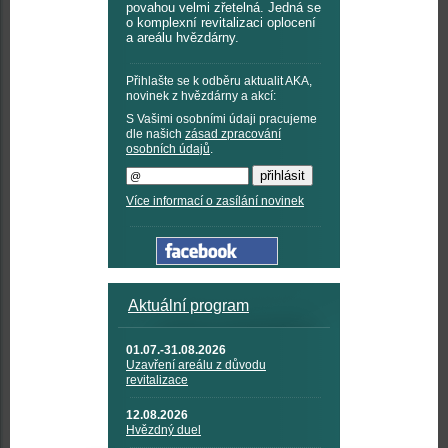
povahou velmi zřetelná. Jedná se
o komplexní revitalizaci oplocení
a areálu hvězdárny.
Přihlašte se k odběru aktualit AKA,
novinek z hvězdárny a akcí:
S Vašimi osobními údaji pracujeme
dle našich
zásad zpracování
osobních údajů
.
Více informací o zasílání novinek
Aktuální program
01.07.-31.08.2026
Uzavření areálu z důvodu
revitalizace
12.08.2026
Hvězdný duel