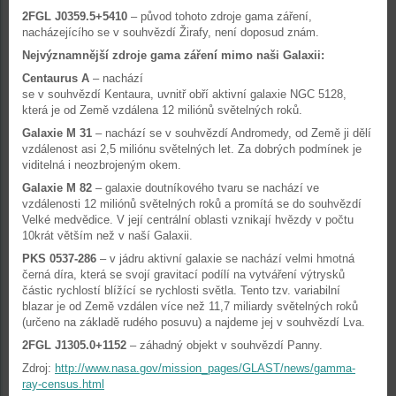
2FGL J0359.5+5410
– původ tohoto zdroje gama záření,
nacházejícího se v souhvězdí Žirafy, není doposud znám.
Nejvýznamnější zdroje gama záření mimo naši Galaxii:
Centaurus A
– nachází
se v souhvězdí Kentaura, uvnitř obří aktivní galaxie NGC 5128,
která je od Země vzdálena 12 miliónů světelných roků.
Galaxie M 31
– nachází se v souhvězdí Andromedy, od Země ji dělí
vzdálenost asi 2,5 miliónu světelných let. Za dobrých podmínek je
viditelná i neozbrojeným okem.
Galaxie M 82
– galaxie doutníkového tvaru se nachází ve
vzdálenosti 12 miliónů světelných roků a promítá se do souhvězdí
Velké medvědice. V její centrální oblasti vznikají hvězdy v počtu
10krát větším než v naší Galaxii.
PKS 0537-286
– v jádru aktivní galaxie se nachází velmi hmotná
černá díra, která se svojí gravitací podílí na vytváření výtrysků
částic rychlostí blížící se rychlosti světla. Tento tzv. variabilní
blazar je od Země vzdálen více než 11,7 miliardy světelných roků
(určeno na základě rudého posuvu) a najdeme jej v souhvězdí Lva.
2FGL J1305.0+1152
– záhadný objekt v souhvězdí Panny.
Zdroj:
http://www.nasa.gov/mission_pages/GLAST/news/gamma-
ray-census.html