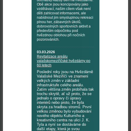
docházejí každý den na hvězdárnu.
Obě akce jsou koncipovány jako
vzdělávací, naším cílem však není
děti zahlcovat informacemi, ale
nabídnout jim smysluplnou rekreaci
plnou her, zábavných úkolů,
dobrovolných sportovních aktivit a
především odpočinku pod
hvězdnou oblohou při nočních
pozorováních.
03.03.2026
Revitalizace areálu
valašskomeziříčské hvězdárny po
60 letech
Poslední roky jsou na Hvězdárně
Valašské Meziříčí ve znamení
velkých změn v základní
infrastruktuře celého areálu.
Zatím většina změn probíhala tak
trochu skrytě, ať už proto, že se
jednalo o opravy či úpravy
interiérů nebo proto, že byla
skryta za hradbou stromů. První
velkou změnou bylo vybudování
nového objektu Kulturního a
kreativního centra na ulici J. K.
Tyla a nyní se dostáváme do
další etapy, která je svou