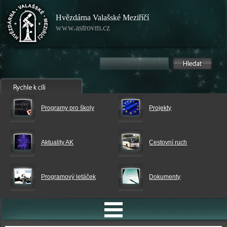
Hvězdárna Valašské Meziříčí
www.astrovm.cz
Programy pro školy
Projekty
Aktuality AK
Cestovní ruch
Programový letáček
Dokumenty