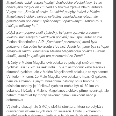
Magellanův oblak a zpochybňují dlouhodobé předpoklady, že se
chová jako rotující disk
,“ uvedla v tiskové zprávě hlavní autorka
Vijayasree. „
Studie ukazuje, že vnitřní pohyby hvězd v Malém
Magellanově oblaku nejsou ovládány uspořádanou rotací, ale
gravitačními poruchami způsobenými opakovanými setkáními s
LMC po miliardy let
.“
„
Když jsem poprvé viděl výsledky, byl jsem opravdu ohromen
kvalitou naměřených hvězdných pohybů
,“ řekl spoluautor studie
Florian Niederhofer z AIP. „
Kombinací pozorování, která byla
pořízena v časovém horizontu více než deseti let, jsme byli schopni
zmapovat vnitřní kinematiku Malého Magellanova oblaku s úrovní
detailů, která je vynikající pro pozorování ze Země
.“
Hvězdy v Malém Magellanově oblaku se pohybují směrem ven
rychlostí asi
17 km za sekundu
. To je z astronomického hlediska
skromná rychlost, ale v Malém Magellanově oblaku je to významné.
Vzhledem k tomu, že Malé Magellanovo oblaku je trpasličí galaxie,
není ve srovnání s jinými hvězdnými ostrovy příliš hmotná. V
důsledku toho by její úniková rychlost mohla být až 60 km za
sekundu. Hvězdy z Malého Magellanova oblaku přímo neunikají, ale
během miliard let by mohly nakonec galaxii uniknout nebo ji
deformovat.
Výsledky ukazují, že SMC je složitá struktura, která se potýká s
gravitačním vlivem svých větších sousedů. Chybí jí koherentní
rotační pohyb a dokonce i hvězdy v jejích vnitřních oblastech se