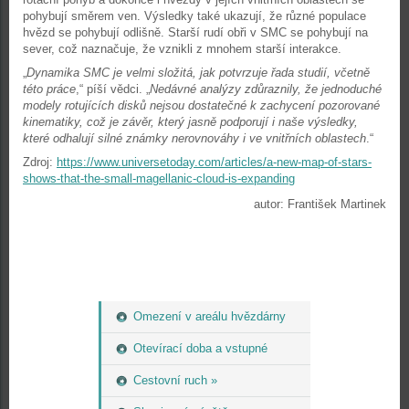
pohybují směrem ven. Výsledky také ukazují, že různé populace
hvězd se pohybují odlišně. Starší rudí obři v SMC se pohybují na
sever, což naznačuje, že vznikli z mnohem starší interakce.
„
Dynamika SMC je velmi složitá, jak potvrzuje řada studií, včetně
této práce
,“ píší vědci. „
Nedávné analýzy zdůraznily, že jednoduché
modely rotujících disků nejsou dostatečné k zachycení pozorované
kinematiky, což je závěr, který jasně podporují i naše výsledky,
které odhalují silné známky nerovnováhy i ve vnitřních oblastech
.“
Zdroj:
https://www.universetoday.com/articles/a-new-map-of-stars-
shows-that-the-small-magellanic-cloud-is-expanding
autor: František Martinek
Omezení v areálu hvězdárny
Otevírací doba a vstupné
Cestovní ruch »