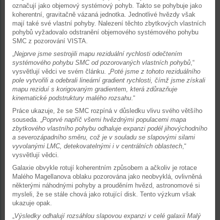
označují jako objemový systémový pohyb. Takto se pohybuje jako
koherentní, gravitačně vázaná jednotka. Jednotlivé hvězdy však
mají také své vlastní pohyby. Nalezení těchto zbytkových vlastních
pohybů vyžadovalo odstranění objemového systémového pohybu
SMC z pozorování VISTA.
„
Nejprve jsme sestrojili mapu reziduální rychlosti odečtením
systémového pohybu SMC od pozorovaných vlastních pohybů
,“
vysvětlují vědci ve svém článku. „
Poté jsme z tohoto reziduálního
pole vytvořili a odebrali lineární gradient rychlosti, čímž jsme získali
mapu reziduí s korigovaným gradientem, která zdůrazňuje
kinematické podstruktury malého rozsahu
.“
Práce ukazuje, že se SMC rozpíná v důsledku vlivu svého většího
souseda. „
Poprvé napříč všemi hvězdnými populacemi mapa
zbytkového vlastního pohybu odhaluje expanzi podél jihovýchodního
a severozápadního směru, což je v souladu se slapovými silami
vyvolanými LMC, detekovatelnými i v centrálních oblastech
,“
vysvětlují vědci.
Galaxie obvykle rotují koherentním způsobem a ačkoliv je rotace
Malého Magellanova oblaku pozorována jako neobvyklá, ovlivněná
některými náhodnými pohyby a prouděním hvězd, astronomové si
mysleli, že se stále chová jako rotující disk. Tento výzkum však
ukazuje opak.
„
Výsledky odhalují rozsáhlou slapovou expanzi v celé galaxii Malý