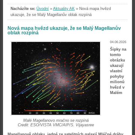
Nacházíte se:
Úvodní
»
Aktuality AK
»
Nová mapa hvězd
ukazuje, že se Malý Magellanův oblak rozpíná
Nová mapa hvězd ukazuje, že se Malý Magellanův
oblak rozpíná
04.06.2026
Šipky na
tomto
obrázku
ukazují
vlastní
pohyby
milionů
hvězd v
Malém
Malé Magellanovo mračno se rozpíná
Credit: ESO/VISTA VMC/AIP/S. Vijayasree
Magellanově oblaku, jedné ze satelitních galaxií Mléčné dráhy.