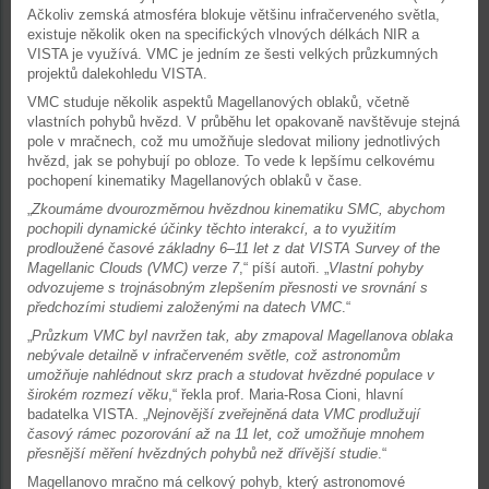
Ačkoliv zemská atmosféra blokuje většinu infračerveného světla,
existuje několik oken na specifických vlnových délkách NIR a
VISTA je využívá. VMC je jedním ze šesti velkých průzkumných
projektů dalekohledu VISTA.
VMC studuje několik aspektů Magellanových oblaků, včetně
vlastních pohybů hvězd. V průběhu let opakovaně navštěvuje stejná
pole v mračnech, což mu umožňuje sledovat miliony jednotlivých
hvězd, jak se pohybují po obloze. To vede k lepšímu celkovému
pochopení kinematiky Magellanových oblaků v čase.
„
Zkoumáme dvourozměrnou hvězdnou kinematiku SMC, abychom
pochopili dynamické účinky těchto interakcí, a to využitím
prodloužené časové základny 6–11 let z dat VISTA Survey of the
Magellanic Clouds (VMC) verze 7
,“ píší autoři. „
Vlastní pohyby
odvozujeme s trojnásobným zlepšením přesnosti ve srovnání s
předchozími studiemi založenými na datech VMC
.“
„
Průzkum VMC byl navržen tak, aby zmapoval Magellanova oblaka
nebývale detailně v infračerveném světle, což astronomům
umožňuje nahlédnout skrz prach a studovat hvězdné populace v
širokém rozmezí věku
,“ řekla prof. Maria-Rosa Cioni, hlavní
badatelka VISTA. „
Nejnovější zveřejněná data VMC prodlužují
časový rámec pozorování až na 11 let, což umožňuje mnohem
přesnější měření hvězdných pohybů než dřívější studie
.“
Magellanovo mračno má celkový pohyb, který astronomové