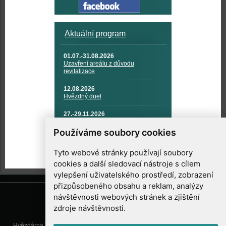
Aktuální program
01.07.-31.08.2026
Uzavření areálu z důvodu
revitalizace
12.08.2026
Hvězdný duel
27.-29.11.2026
KOSMONAUTIKA, RAKETOVÁ
TECHNIKA A KOSMICKÉ
Používáme soubory cookies
TECHNOLOGIE
Tyto webové stránky používají soubory
cookies a další sledovací nástroje s cílem
vylepšení uživatelského prostředí, zobrazení
přizpůsobeného obsahu a reklam, analýzy
návštěvnosti webových stránek a zjištění
zdroje návštěvnosti.
Hvězdárna Valašské Meziříčí, příspěvková organizace, Vsetínská 78, 757