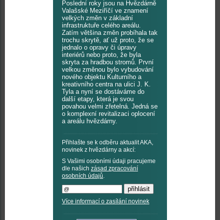
Poslední roky jsou na Hvězdárně
Valašské Meziříčí ve znamení
velkých změn v základní
infrastruktuře celého areálu.
Zatím většina změn probíhala tak
trochu skrytě, ať už proto, že se
jednalo o opravy či úpravy
interiérů nebo proto, že byla
skryta za hradbou stromů. První
velkou změnou bylo vybudování
nového objektu Kulturního a
kreativního centra na ulici J. K.
Tyla a nyní se dostáváme do
další etapy, která je svou
povahou velmi zřetelná. Jedná se
o komplexní revitalizaci oplocení
a areálu hvězdárny.
Přihlašte se k odběru aktualit AKA,
novinek z hvězdárny a akcí:
S Vašimi osobními údaji pracujeme
dle našich
zásad zpracování
osobních údajů
.
Více informací o zasílání novinek