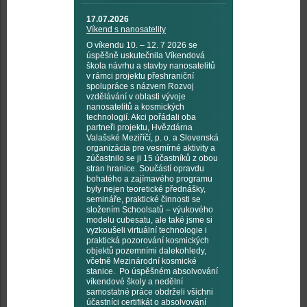
17.07.2026
Víkend s nanosatelity
O víkendu 10. – 12. 7 2026 se
úspěšně uskutečnila Víkendová
škola návrhu a stavby nanosatelitů
v rámci projektu přeshraniční
spolupráce s názvem Rozvoj
vzdělávání v oblasti vývoje
nanosatelitů a kosmických
technologií. Akci pořádali oba
partneři projektu, Hvězdárna
Valašské Meziříčí, p. o. a Slovenská
organizácia pre vesmírné aktivity a
zúčastnilo se ji 15 účastníků z obou
stran hranice. Součástí opravdu
bohatého a zajímavého programu
byly nejen teoretické přednášky,
semináře, praktické činnosti se
složením Schoolsatů – výukového
modelu cubesatu, ale také jsme si
vyzkoušeli virtuální technologie i
praktická pozorování kosmických
objektů pozemními dalekohledy,
včetně Mezinárodní kosmické
stanice. Po úspěšném absolvování
víkendové školy a nedělní
samostatné práce obdrželi všichni
účastníci certifikát o absolvování