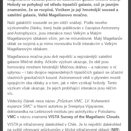
Hvězdy se pohybují od středu trpasličí galaxie, což je jasným
znamením, že se rozpíná. Viníkem je její hmotnější soused a
satelitní galaxie, Velké Magellanovo mračno.
Naši galaktičtí sousedé se jen stěží snášejí. Podle nového
výzkumného článku, který bude publikován v časopise Astronomy
and Astrophysics, jsou interakce mezi Velkým a Malým
Magellanovým oblakem vším, jen ne mírumilovné. Malý Magellanův
oblak se rozpíná a je mimo rovnováhu kvůli interakcím s Velkým
Magellanovým oblakem.
Magellanova mračna jsou dvě největší a nejznámější satelitní
galaxie Mléčné dráhy. Ačkoliv výzkum ukazuje, že obě jsou
formovány mnohem hmotnější Mléčnou dráhou – a nakonec s ní
splynou – i tato dvojice nepravidelných trpasličích galaxií se účastní
vlastních gravitačních kouzel. Astronomové vědí o plynném mostě
spojujícím oba oblaky a o tom, jak v něm vznikají hvězdy. Tento
výzkum však ukazuje, že jejich probíhající interakce jsou něčím
víc.
Vědecký článek nese název „
Průzkum VMC. LV. Koherentní
expanze SMC
“ a hlavní autorkou je Sreepriya Vijayasree,
doktorandka na Leibnizově institutu pro astrofyziku v Potsdamu.
VMC
v názvu znamená
VISTA Survey of the Magellanic Clouds
.
VISTA je infračervený dalekohled v Chile. Je to největší dalekohled
na světě věnovaný průzkumům v blízké infračervené oblasti (
NIR
).