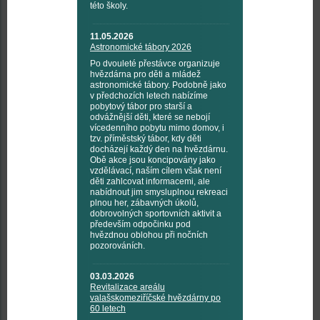
této školy.
11.05.2026
Astronomické tábory 2026
Po dvouleté přestávce organizuje
hvězdárna pro děti a mládež
astronomické tábory. Podobně jako
v předchozích letech nabízíme
pobytový tábor pro starší a
odvážnější děti, které se nebojí
vícedenního pobytu mimo domov, i
tzv. příměstský tábor, kdy děti
docházejí každý den na hvězdárnu.
Obě akce jsou koncipovány jako
vzdělávací, naším cílem však není
děti zahlcovat informacemi, ale
nabídnout jim smysluplnou rekreaci
plnou her, zábavných úkolů,
dobrovolných sportovních aktivit a
především odpočinku pod
hvězdnou oblohou při nočních
pozorováních.
03.03.2026
Revitalizace areálu
valašskomeziříčské hvězdárny po
60 letech