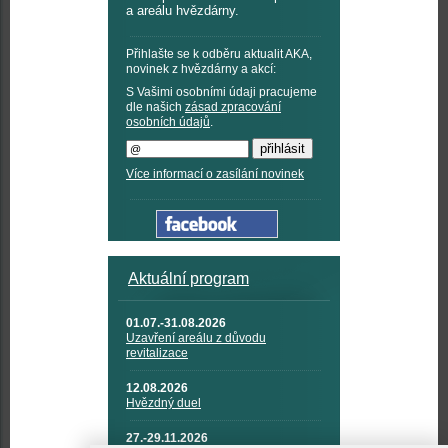
a areálu hvězdárny.
Přihlašte se k odběru aktualit AKA,
novinek z hvězdárny a akcí:
S Vašimi osobními údaji pracujeme
dle našich
zásad zpracování
osobních údajů
.
Více informací o zasílání novinek
Aktuální program
01.07.-31.08.2026
Uzavření areálu z důvodu
revitalizace
12.08.2026
Hvězdný duel
27.-29.11.2026