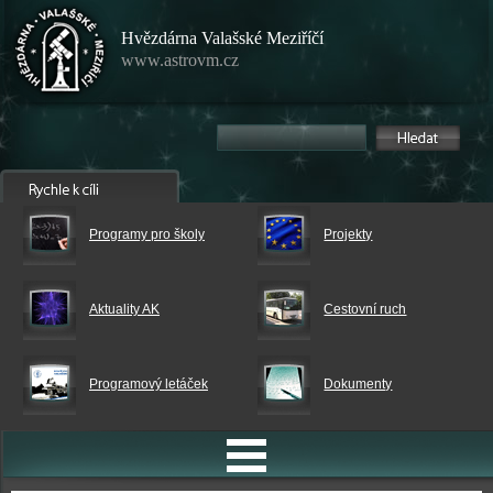
Hvězdárna Valašské Meziříčí
www.astrovm.cz
Programy pro školy
Projekty
Aktuality AK
Cestovní ruch
Programový letáček
Dokumenty