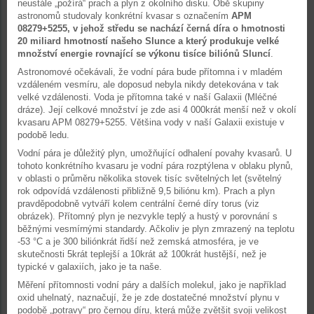
neustále „požírá“ prach a plyn z okolního disku. Obě skupiny
astronomů studovaly konkrétní kvasar s označením
APM
08279+5255, v jehož středu se nachází černá díra o hmotnosti
20 miliard hmotností našeho Slunce a který produkuje velké
množství energie rovnající se výkonu tisíce biliónů Sluncí
.
Astronomové očekávali, že vodní pára bude přítomna i v mladém
vzdáleném vesmíru, ale doposud nebyla nikdy detekována v tak
velké vzdálenosti. Voda je přítomna také v naší Galaxii (Mléčné
dráze). Její celkové množství je zde asi 4 000krát menší než v okolí
kvasaru APM 08279+5255. Většina vody v naší Galaxii existuje v
podobě ledu.
Vodní pára je důležitý plyn, umožňující odhalení povahy kvasarů. U
tohoto konkrétního kvasaru je vodní pára rozptýlena v oblaku plynů,
v oblasti o průměru několika stovek tisíc světelných let (světelný
rok odpovídá vzdálenosti přibližně 9,5 biliónu km). Prach a plyn
pravděpodobně vytváří kolem centrální černé díry torus (viz
obrázek). Přítomný plyn je nezvykle teplý a hustý v porovnání s
běžnými vesmírnými standardy. Ačkoliv je plyn zmrazený na teplotu
-53 °C a je 300 biliónkrát řidší než zemská atmosféra, je ve
skutečnosti 5krát teplejší a 10krát až 100krát hustější, než je
typické v galaxiích, jako je ta naše.
Měření přítomnosti vodní páry a dalších molekul, jako je například
oxid uhelnatý, naznačují, že je zde dostatečné množství plynu v
podobě „potravy“ pro černou díru, která může zvětšit svoji velikost