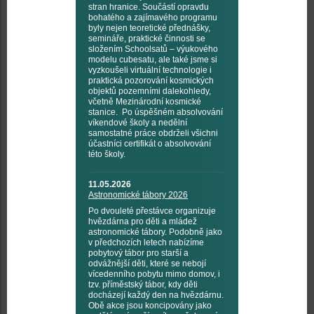
stran hranice. Součástí opravdu
bohatého a zajímavého programu
byly nejen teoretické přednášky,
semináře, praktické činnosti se
složením Schoolsatů – výukového
modelu cubesatu, ale také jsme si
vyzkoušeli virtuální technologie i
praktická pozorování kosmických
objektů pozemními dalekohledy,
včetně Mezinárodní kosmické
stanice. Po úspěšném absolvování
víkendové školy a nedělní
samostatné práce obdrželi všichni
účastníci certifikát o absolvování
této školy.
11.05.2026
Astronomické tábory 2026
Po dvouleté přestávce organizuje
hvězdárna pro děti a mládež
astronomické tábory. Podobně jako
v předchozích letech nabízíme
pobytový tábor pro starší a
odvážnější děti, které se nebojí
vícedenního pobytu mimo domov, i
tzv. příměstský tábor, kdy děti
docházejí každý den na hvězdárnu.
Obě akce jsou koncipovány jako