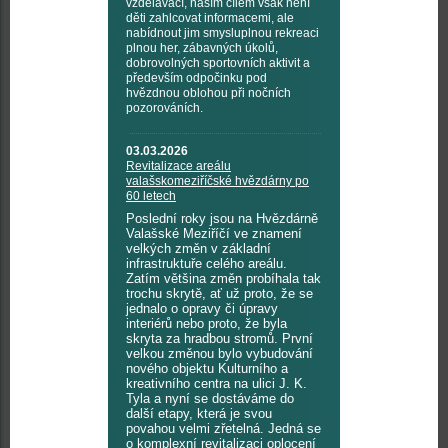
vzdělávací, naším cílem však není
děti zahlcovat informacemi, ale
nabídnout jim smysluplnou rekreaci
plnou her, zábavných úkolů,
dobrovolných sportovních aktivit a
především odpočinku pod
hvězdnou oblohou při nočních
pozorováních.
03.03.2026
Revitalizace areálu
valašskomeziříčské hvězdárny po
60 letech
Poslední roky jsou na Hvězdárně
Valašské Meziříčí ve znamení
velkých změn v základní
infrastruktuře celého areálu.
Zatím většina změn probíhala tak
trochu skrytě, ať už proto, že se
jednalo o opravy či úpravy
interiérů nebo proto, že byla
skryta za hradbou stromů. První
velkou změnou bylo vybudování
nového objektu Kulturního a
kreativního centra na ulici J. K.
Tyla a nyní se dostáváme do
další etapy, která je svou
povahou velmi zřetelná. Jedná se
o komplexní revitalizaci oplocení