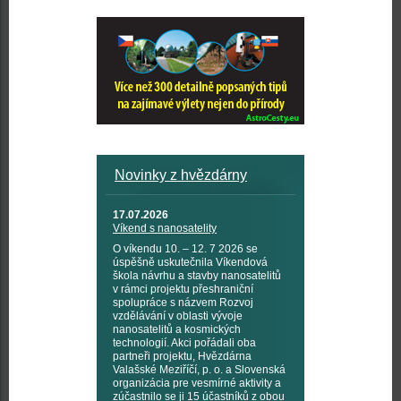
Novinky z hvězdárny
17.07.2026
Víkend s nanosatelity
O víkendu 10. – 12. 7 2026 se
úspěšně uskutečnila Víkendová
škola návrhu a stavby nanosatelitů
v rámci projektu přeshraniční
spolupráce s názvem Rozvoj
vzdělávání v oblasti vývoje
nanosatelitů a kosmických
technologií. Akci pořádali oba
partneři projektu, Hvězdárna
Valašské Meziříčí, p. o. a Slovenská
organizácia pre vesmírné aktivity a
zúčastnilo se ji 15 účastníků z obou