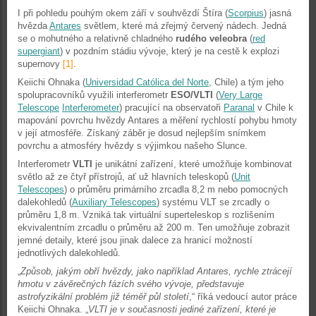
I při pohledu pouhým okem září v souhvězdí Štíra (
Scorpius
) jasná
hvězda
Antares
světlem, které má zřejmý červený nádech. Jedná
se o mohutného a relativně chladného
rudého veleobra
(
red
supergiant
) v pozdním stádiu vývoje, který je na cestě k explozi
supernovy
[1]
.
Keiichi Ohnaka (
Universidad Católica del Norte
, Chile) a tým jeho
spolupracovníků využili interferometr
ESO/VLTI
(
Very Large
Telescope
Interferometer
) pracující na observatoři
Paranal
v Chile k
mapování povrchu hvězdy Antares a měření rychlostí pohybu hmoty
v její atmosféře. Získaný záběr je dosud nejlepším snímkem
povrchu a atmosféry hvězdy s výjimkou našeho Slunce.
Interferometr
VLTI
je unikátní zařízení, které umožňuje kombinovat
světlo až ze čtyř přístrojů, ať už hlavních teleskopů (
Unit
Telescopes
) o průměru primárního zrcadla 8,2 m nebo pomocných
dalekohledů (
Auxiliary Telescopes
) systému VLT se zrcadly o
průměru 1,8 m. Vzniká tak virtuální superteleskop s rozlišením
ekvivalentním zrcadlu o průměru až 200 m. Ten umožňuje zobrazit
jemné detaily, které jsou jinak dalece za hranicí možností
jednotlivých dalekohledů.
„
Způsob, jakým obří hvězdy, jako například Antares, rychle ztrácejí
hmotu v závěrečných fázích svého vývoje, představuje
astrofyzikální problém již téměř půl století
,“ říká vedoucí autor práce
Keiichi Ohnaka. „
VLTI je v současnosti jediné zařízení, které je