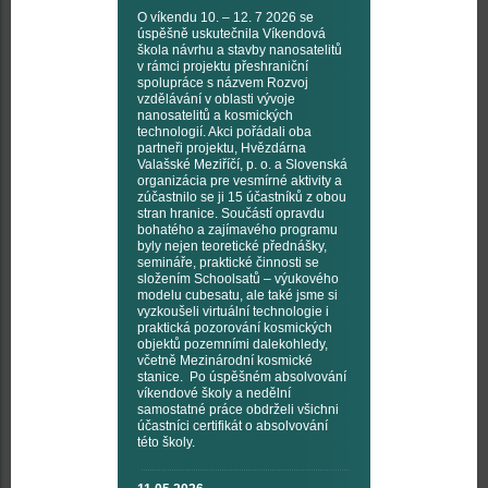
O víkendu 10. – 12. 7 2026 se
úspěšně uskutečnila Víkendová
škola návrhu a stavby nanosatelitů
v rámci projektu přeshraniční
spolupráce s názvem Rozvoj
vzdělávání v oblasti vývoje
nanosatelitů a kosmických
technologií. Akci pořádali oba
partneři projektu, Hvězdárna
Valašské Meziříčí, p. o. a Slovenská
organizácia pre vesmírné aktivity a
zúčastnilo se ji 15 účastníků z obou
stran hranice. Součástí opravdu
bohatého a zajímavého programu
byly nejen teoretické přednášky,
semináře, praktické činnosti se
složením Schoolsatů – výukového
modelu cubesatu, ale také jsme si
vyzkoušeli virtuální technologie i
praktická pozorování kosmických
objektů pozemními dalekohledy,
včetně Mezinárodní kosmické
stanice. Po úspěšném absolvování
víkendové školy a nedělní
samostatné práce obdrželi všichni
účastníci certifikát o absolvování
této školy.