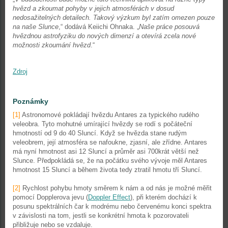
hvězd a zkoumat pohyby v jejich atmosférách v dosud
nedosažitelných detailech. Takový výzkum byl zatím omezen pouze
na naše Slunce
,“ dodává Keiichi Ohnaka. „
Naše práce posouvá
hvězdnou astrofyziku do nových dimenzí a otevírá zcela nové
možnosti zkoumání hvězd
.“
Zdroj
Poznámky
[1]
Astronomové pokládají hvězdu Antares za typického rudého
veleobra. Tyto mohutné umírající hvězdy se rodí s počáteční
hmotností od 9 do 40 Sluncí. Když se hvězda stane rudým
veleobrem, její atmosféra se nafoukne, zjasní, ale zřídne. Antares
má nyní hmotnost asi 12 Sluncí a průměr asi 700krát větší než
Slunce. Předpokládá se, že na počátku svého vývoje měl Antares
hmotnost 15 Sluncí a během života tedy ztratil hmotu tří Sluncí.
[2]
Rychlost pohybu hmoty směrem k nám a od nás je možné měřit
pomocí Dopplerova jevu (
Doppler Effect
), při kterém dochází k
posunu spektrálních čar k modrému nebo červenému konci spektra
v závislosti na tom, jestli se konkrétní hmota k pozorovateli
přibližuje nebo se vzdaluje.