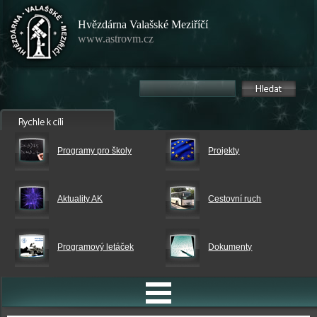
Hvězdárna Valašské Meziříčí
www.astrovm.cz
Programy pro školy
Projekty
Aktuality AK
Cestovní ruch
Programový letáček
Dokumenty