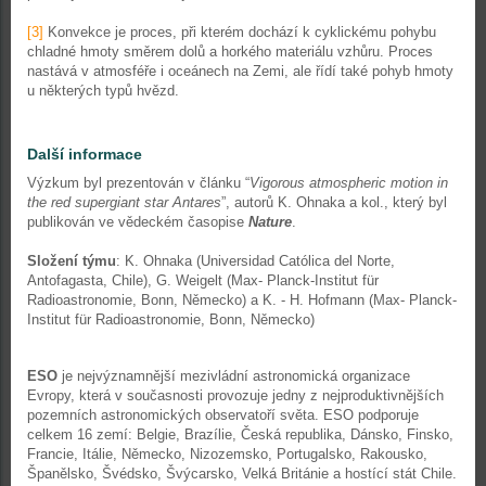
[3]
Konvekce je proces, při kterém dochází k cyklickému pohybu
chladné hmoty směrem dolů a horkého materiálu vzhůru. Proces
nastává v atmosféře i oceánech na Zemi, ale řídí také pohyb hmoty
u některých typů hvězd.
Další informace
Výzkum byl prezentován v článku “
Vigorous atmospheric motion in
the red supergiant star Antares
”, autorů K. Ohnaka a kol., který byl
publikován ve vědeckém časopise
Nature
.
Složení týmu
: K. Ohnaka (Universidad Católica del Norte,
Antofagasta, Chile), G. Weigelt (Max- Planck-Institut für
Radioastronomie, Bonn, Německo) a K. - H. Hofmann (Max- Planck-
Institut für Radioastronomie, Bonn, Německo)
ESO
je nejvýznamnější mezivládní astronomická organizace
Evropy, která v současnosti provozuje jedny z nejproduktivnějších
pozemních astronomických observatoří světa. ESO podporuje
celkem 16 zemí: Belgie, Brazílie, Česká republika, Dánsko, Finsko,
Francie, Itálie, Německo, Nizozemsko, Portugalsko, Rakousko,
Španělsko, Švédsko, Švýcarsko, Velká Británie a hostící stát Chile.