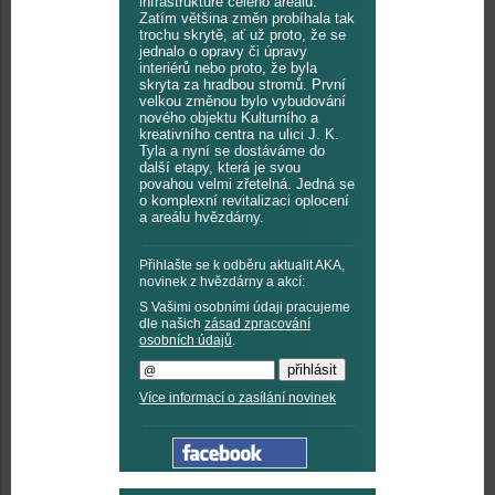
infrastruktuře celého areálu.
Zatím většina změn probíhala tak
trochu skrytě, ať už proto, že se
jednalo o opravy či úpravy
interiérů nebo proto, že byla
skryta za hradbou stromů. První
velkou změnou bylo vybudování
nového objektu Kulturního a
kreativního centra na ulici J. K.
Tyla a nyní se dostáváme do
další etapy, která je svou
povahou velmi zřetelná. Jedná se
o komplexní revitalizaci oplocení
a areálu hvězdárny.
Přihlašte se k odběru aktualit AKA,
novinek z hvězdárny a akcí:
S Vašimi osobními údaji pracujeme
dle našich
zásad zpracování
osobních údajů
.
Více informací o zasílání novinek