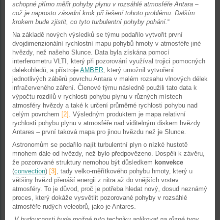
schopné přímo měřit pohyby plynu v rozsáhlé atmosféře Antara –
což je naprosto zásadní krok při řešení tohoto problému. Dalším
krokem bude zjistit, co tyto turbulentní pohyby pohání.
“
Na základě nových výsledků se týmu podařilo vytvořit první
dvojdimenzionální rychlostní mapu pohybů hmoty v atmosféře jiné
hvězdy, než našeho Slunce. Data byla získána pomocí
interferometru VLTI, který při pozorování využíval trojici pomocných
dalekohledů, a přístroje
AMBER
, který umožnil vytvoření
jednotlivých záběrů povrchu Antara v malém rozsahu vlnových délek
infračerveného záření. Členové týmu následně použili tato data k
výpočtu rozdílů v rychlosti pohybu plynu v různých místech
atmosféry hvězdy a také k určení průměrné rychlosti pohybu nad
celým povrchem
[2]
. Výsledným produktem je mapa relativní
rychlosti pohybu plynu v atmosféře nad viditelným diskem hvězdy
Antares – první taková mapa pro jinou hvězdu než je Slunce.
Astronomům se podařilo najít turbulentní plyn o nízké hustotě
mnohem dále od hvězdy, než bylo předpovězeno. Dospěli k závěru,
že pozorované struktury nemohou být důsledkem
konvekce
(
convection
)
[3]
, tady velko-měřítkového pohybu hmoty, který u
většiny hvězd přenáší energii z nitra až do vnějších vrstev
atmosféry. To je důvod, proč je potřeba hledat nový, dosud neznámý
proces, který dokáže vysvětlit pozorované pohyby v rozsáhlé
atmosféře rudých veleobrů, jako je Antares.
„
V budoucnosti bude možné tuto techniku aplikovat na různé typy