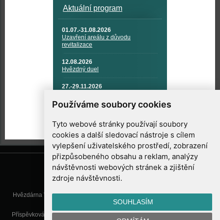
Aktuální program
01.07.-31.08.2026
Uzavření areálu z důvodu
revitalizace
12.08.2026
Hvězdný duel
27.-29.11.2026
KOSMONAUTIKA, RAKETOVÁ
TECHNIKA A KOSMICKÉ
Používáme soubory cookies
TECHNOLOGIE
Tyto webové stránky používají soubory
cookies a další sledovací nástroje s cílem
vylepšení uživatelského prostředí, zobrazení
přizpůsobeného obsahu a reklam, analýzy
návštěvnosti webových stránek a zjištění
zdroje návštěvnosti.
Hvězdárna Valašské Meziříčí, příspěvková organizace, Vsetínská 78, 757
SOUHLASÍM
01 Valašské Meziříčí
Příspěvková organizace Zlínského kraje. Telefon:
571 611 928
, Mobil:
777