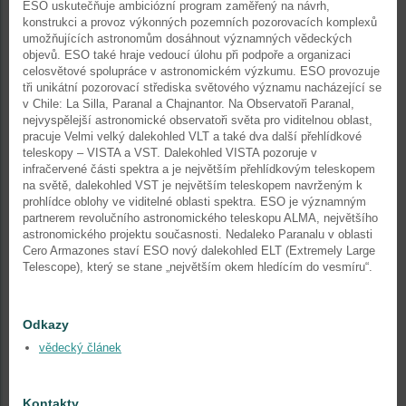
ESO uskutečňuje ambiciózní program zaměřený na návrh,
konstrukci a provoz výkonných pozemních pozorovacích komplexů
umožňujících astronomům dosáhnout významných vědeckých
objevů. ESO také hraje vedoucí úlohu při podpoře a organizaci
celosvětové spolupráce v astronomickém výzkumu. ESO provozuje
tři unikátní pozorovací střediska světového významu nacházející se
v Chile: La Silla, Paranal a Chajnantor. Na Observatoři Paranal,
nejvyspělejší astronomické observatoři světa pro viditelnou oblast,
pracuje Velmi velký dalekohled VLT a také dva další přehlídkové
teleskopy – VISTA a VST. Dalekohled VISTA pozoruje v
infračervené části spektra a je největším přehlídkovým teleskopem
na světě, dalekohled VST je největším teleskopem navrženým k
prohlídce oblohy ve viditelné oblasti spektra. ESO je významným
partnerem revolučního astronomického teleskopu ALMA, největšího
astronomického projektu současnosti. Nedaleko Paranalu v oblasti
Cero Armazones staví ESO nový dalekohled ELT (Extremely Large
Telescope), který se stane „největším okem hledícím do vesmíru“.
Odkazy
vědecký článek
Kontakty