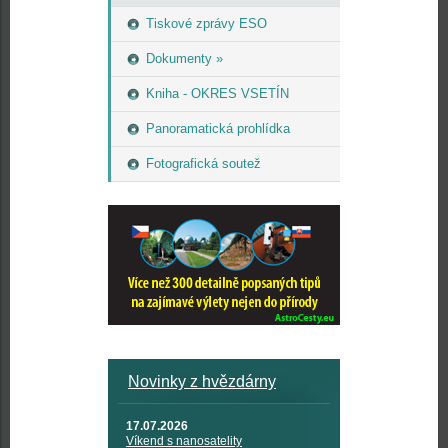
Tiskové zprávy ESO
Dokumenty »
Kniha - OKRES VSETÍN
Panoramatická prohlídka
Fotografická soutež
Novinky z hvězdárny
17.07.2026
Víkend s nanosatelity