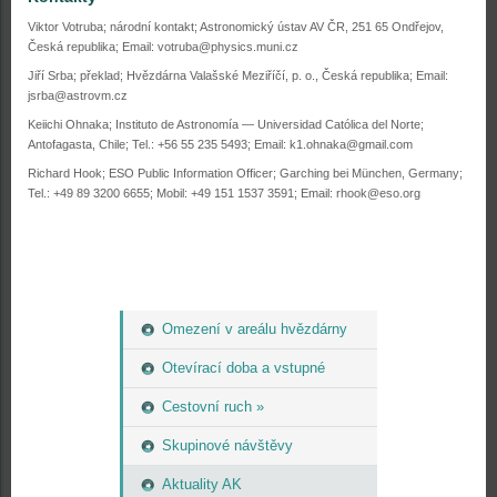
Viktor Votruba; národní kontakt; Astronomický ústav AV ČR, 251 65 Ondřejov,
Česká republika; Email: votruba@physics.muni.cz
Jiří Srba; překlad; Hvězdárna Valašské Meziříčí, p. o., Česká republika; Email:
jsrba@astrovm.cz
Keiichi Ohnaka; Instituto de Astronomía — Universidad Católica del Norte;
Antofagasta, Chile; Tel.: +56 55 235 5493;
Email: k1.ohnaka@gmail.com
Richard Hook; ESO Public Information Officer; Garching bei München, Germany;
Tel.: +49 89 3200 6655;
Mobil: +49 151 1537 3591; Email: rhook@eso.org
Omezení v areálu hvězdárny
Otevírací doba a vstupné
Cestovní ruch »
Skupinové návštěvy
Aktuality AK