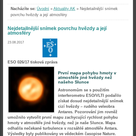
Nacházíte se:
Úvodní
»
Aktuality AK
»
Nejdetailnější snímek
povrchu hvězdy a její atmosféry
Nejdetailnější snímek povrchu hvězdy a její
atmosféry
23.08.2017
ESO 026/17 tisková zpráva
První mapa pohybu hmoty v
atmosféře jiné hvězdy než
našeho Slunce
Astronomům se s použitím
interferometru ESO/VLTI podařilo
získat dosud nejdetailnější snímek
cizí hvězdy – rudého veleobra
Antares. Pozorování jim rovněž
umožnilo vytvořit první mapu zachycující rychlost pohybu
hmoty v atmosféře jiné hvězdy, než je naše Slunce. Mapa
odhalila nečekané turbulence v rozsáhlé atmosféře Antara.
Výsledky byly publikovány ve vědeckém časopise Nature.