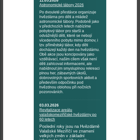
11.05.2026
Astronomické tábory 2026
Po dvouleté přestávce organizuje
hvězdárna pro děti a mládež
astronomické tábory. Podobně jako
v předchozích letech nabízíme
pobytový tábor pro starší a
odvážnější děti, které se nebojí
vícedenního pobytu mimo domov, i
tzv. příměstský tábor, kdy děti
docházejí každý den na hvězdárnu.
Obě akce jsou koncipovány jako
vzdělávací, naším cílem však není
děti zahlcovat informacemi, ale
nabídnout jim smysluplnou rekreaci
plnou her, zábavných úkolů,
dobrovolných sportovních aktivit a
především odpočinku pod
hvězdnou oblohou při nočních
pozorováních.
03.03.2026
Revitalizace areálu
valašskomeziříčské hvězdárny po
60 letech
Poslední roky jsou na Hvězdárně
Valašské Meziříčí ve znamení
velkých změn v základní