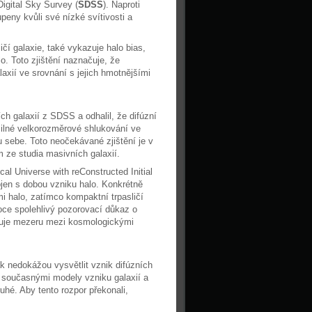
Digital Sky Survey (
SDSS
). Naproti
peny kvůli své nízké svítivosti a
čí galaxie, také vykazuje halo bias,
o. Toto zjištění naznačuje, že
laxií ve srovnání s jejich hmotnějšími
ch galaxií z SDSS a odhalil, že difúzní
 silné velkorozměrové shlukování ve
u sebe. Toto neočekávané zjištění je v
ze studia masivních galaxií.
cal Universe with reConstructed Initial
spojen s dobou vzniku halo. Konkrétně
mi halo, zatímco kompaktní trpasličí
oce spolehlivý pozorovací důkaz o
enuje mezeru mezi kosmologickými
k nedokážou vysvětlit vznik difúzních
i současnými modely vzniku galaxií a
hé. Aby tento rozpor překonali,