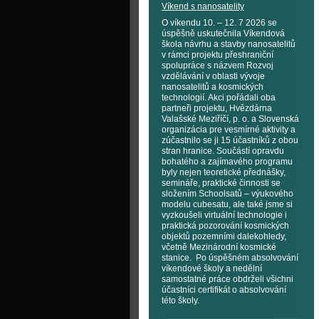
Víkend s nanosatelity
O víkendu 10. – 12. 7 2026 se
úspěšně uskutečnila Víkendová
škola návrhu a stavby nanosatelitů
v rámci projektu přeshraniční
spolupráce s názvem Rozvoj
vzdělávání v oblasti vývoje
nanosatelitů a kosmických
technologií. Akci pořádali oba
partneři projektu, Hvězdárna
Valašské Meziříčí, p. o. a Slovenská
organizácia pre vesmírné aktivity a
zúčastnilo se ji 15 účastníků z obou
stran hranice. Součástí opravdu
bohatého a zajímavého programu
byly nejen teoretické přednášky,
semináře, praktické činnosti se
složením Schoolsatů – výukového
modelu cubesatu, ale také jsme si
vyzkoušeli virtuální technologie i
praktická pozorování kosmických
objektů pozemními dalekohledy,
včetně Mezinárodní kosmické
stanice. Po úspěšném absolvování
víkendové školy a nedělní
samostatné práce obdrželi všichni
účastníci certifikát o absolvování
této školy.