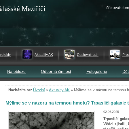
alašské Meziříčí
Zřizovatelem
rojekty
Aktuality AK
Cestovní ruch
Pro
Na obloze
Odborná činnost
Fotogalerie
Dě
Nacházíte se:
Úvodní
»
Aktuality AK
»
Mýlíme se v názoru na temnou hm
Mýlíme se v názoru na temnou hmotu? Trpasličí galaxie 
02.06.2025
Trpasličí gala
Vědci zjistili,