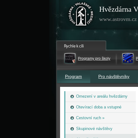
Hvězdárna V
www.astrovm.cz
Programy pro školy
P
Program
Pro návštěvníky
Omezení v areálu hvězdárny
Otevírací doba a vstupné
Cestovní ruch »
Skupinové návštěvy