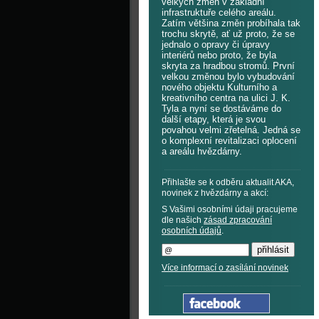
velkých změn v základní
infrastruktuře celého areálu.
Zatím většina změn probíhala tak
trochu skrytě, ať už proto, že se
jednalo o opravy či úpravy
interiérů nebo proto, že byla
skryta za hradbou stromů. První
velkou změnou bylo vybudování
nového objektu Kulturního a
kreativního centra na ulici J. K.
Tyla a nyní se dostáváme do
další etapy, která je svou
povahou velmi zřetelná. Jedná se
o komplexní revitalizaci oplocení
a areálu hvězdárny.
Přihlašte se k odběru aktualit AKA,
novinek z hvězdárny a akcí:
S Vašimi osobními údaji pracujeme
dle našich
zásad zpracování
osobních údajů
.
Více informací o zasílání novinek