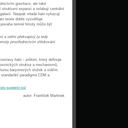
dnictvím gravitace, ale také
 strukturní expanzi a oslabují centrální
h galaxií. Naopak mladá halo vykazují
ato teorie dobře vysvětluje
že povaha temné hmoty může být
lní a velmi překvapivý (a tedy
hmoty prostřednictvím shlukování
sestavy halo – průlom, který definuje
kosmických struktur a mechanismů,
ukturou baryonových složek a stářím
uje standardní paradigma CDM a
xies-suggest-so/
autor: František Martinek