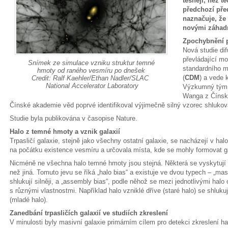
těsněji, než t
předchozí pře
naznačuje, že
novými záhad
Zpochybnění 
Nová studie dif
převládající mo
Snímek ze simulace vzniku struktur temné
standardního m
hmoty od raného vesmíru po dnešek
(
CDM
) a vede
Credit: Ralf Kaehler/Ethan Nadler/SLAC
National Accelerator Laboratory
Výzkumný tým 
Wanga z Čínské
Čínské akademie věd poprvé identifikoval výjimečně silný vzorec shlukován
Studie byla publikována v časopise Nature.
Halo z temné hmoty a vznik galaxií
Trpasličí galaxie, stejně jako všechny ostatní galaxie, se nacházejí v hal
na počátku existence vesmíru a určovala místa, kde se mohly formovat g
Nicméně ne všechna halo temné hmoty jsou stejná. Některá se vyskytují 
než jiná. Tomuto jevu se říká „halo bias“ a existuje ve dvou typech – „ma
shlukují silněji, a „assembly bias“, podle něhož se mezi jednotlivými halo 
s různými vlastnostmi. Například halo vzniklé dříve (staré halo) se shlukuj
(mladé halo).
Zanedbání trpasličích galaxií ve studiích zkreslení
V minulosti byly masivní galaxie primárním cílem pro detekci zkreslení hal