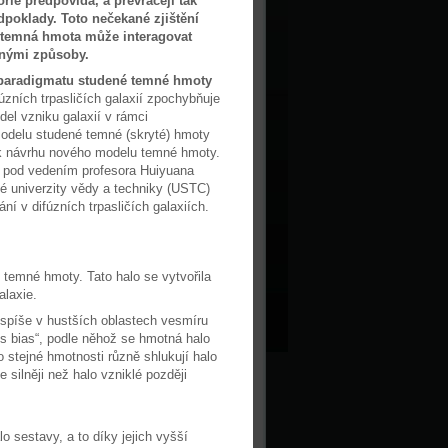
eorie předpovídá, a převracejí tak
dpoklady. Toto nečekané zjištění
 temná hmota může interagovat
nými způsoby.
paradigmatu studené temné hmoty
úzních trpasličích galaxií zpochybňuje
del vzniku galaxií v rámci
odelu studené temné (skryté) hmoty
 k návrhu nového modelu temné hmoty.
pod vedením profesora Huiyuana
 univerzity vědy a techniky (USTC)
í v difúzních trpasličích galaxiích.
o temné hmoty. Tato halo se vytvořila
alaxie.
spíše v hustších oblastech vesmíru
ss bias“, podle něhož se hmotná halo
o stejné hmotnosti různě shlukují halo
e silněji než halo vzniklé později
o sestavy, a to díky jejich vyšší