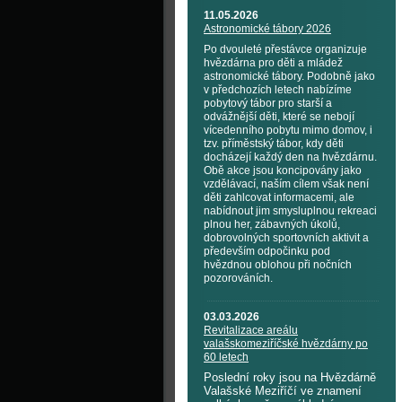
11.05.2026
Astronomické tábory 2026
Po dvouleté přestávce organizuje
hvězdárna pro děti a mládež
astronomické tábory. Podobně jako
v předchozích letech nabízíme
pobytový tábor pro starší a
odvážnější děti, které se nebojí
vícedenního pobytu mimo domov, i
tzv. příměstský tábor, kdy děti
docházejí každý den na hvězdárnu.
Obě akce jsou koncipovány jako
vzdělávací, naším cílem však není
děti zahlcovat informacemi, ale
nabídnout jim smysluplnou rekreaci
plnou her, zábavných úkolů,
dobrovolných sportovních aktivit a
především odpočinku pod
hvězdnou oblohou při nočních
pozorováních.
03.03.2026
Revitalizace areálu
valašskomeziříčské hvězdárny po
60 letech
Poslední roky jsou na Hvězdárně
Valašské Meziříčí ve znamení