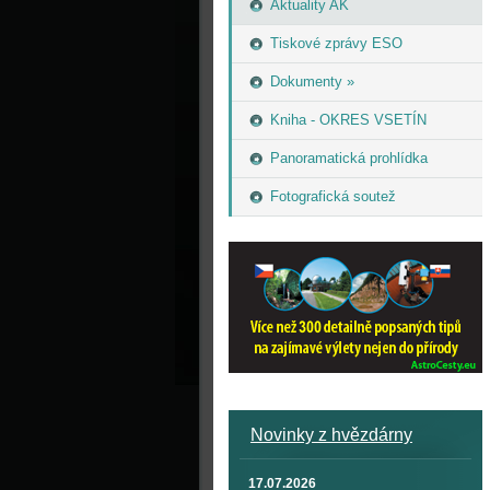
Aktuality AK
Tiskové zprávy ESO
Dokumenty »
Kniha - OKRES VSETÍN
Panoramatická prohlídka
Fotografická soutež
Novinky z hvězdárny
17.07.2026