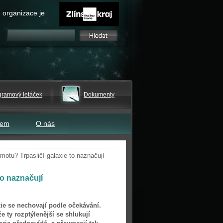
 organizace je
gramový letáček
Dokumenty
tem
O nás
otu? Trpasličí galaxie to naznačují
to naznačují
xie se nechovají podle očekávání.
 že ty rozptýlenější se shlukují