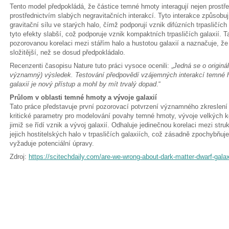
Tento model předpokládá, že částice temné hmoty interagují nejen prostře
prostřednictvím slabých negravitačních interakcí. Tyto interakce způsobují
gravitační sílu ve starých halo, čímž podporují vznik difúzních trpasličíc
tyto efekty slabší, což podporuje vznik kompaktních trpasličích galaxií. T
pozorovanou korelaci mezi stářím halo a hustotou galaxií a naznačuje, 
složitější, než se dosud předpokládalo.
Recenzenti časopisu Nature tuto práci vysoce ocenili: „
Jedná se o originá
významný) výsledek. Testování předpovědí vzájemných interakcí temné 
galaxií je nový přístup a mohl by mít trvalý dopad
.“
Průlom v oblasti temné hmoty a vývoje galaxií
Tato práce představuje první pozorovací potvrzení významného zkreslení 
kritické parametry pro modelování povahy temné hmoty, vývoje velkých 
jimiž se řídí vznik a vývoj galaxií. Odhaluje jedinečnou korelaci mezi str
jejich hostitelských halo v trpasličích galaxiích, což zásadně zpochybň
vyžaduje potenciální úpravy.
Zdroj:
https://scitechdaily.com/are-we-wrong-about-dark-matter-dwarf-gala