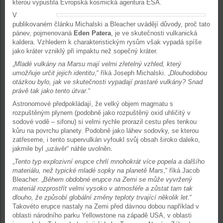
kterou vypustila Evropská kosmická agentura ESA.
V
publikovaném článku Michalski a Bleacher uvádějí důvody, proč tato
pánev, pojmenovaná
Eden Patera
, je ve skutečnosti vulkanická
kaldera. Vzhledem k charakteristickým rysům však vypadá spíše
jako kráter vzniklý při impaktu než sopečný kráter.
„
Mladé vulkány na Marsu mají velmi zřetelný vzhled, který
umožňuje určit jejich identitu
,“ říká Joseph Michalski. „
Dlouhodobou
otázkou bylo, jak ve skutečnosti vypadají prastaré vulkány? Snad
právě tak jako tento útvar
.“
Astronomové předpokládají, že velký objem magmatu s
rozpuštěným plynem (podobně jako rozpuštěný oxid uhličitý v
sodové vodě – sifonu) si velmi rychle prorazil cestu přes tenkou
kůru na povrchu planety. Podobně jako láhev sodovky, se kterou
zatřeseme, i tento supervulkán vyfoukl svůj obsah široko daleko,
jakmile byl „uzávěr“ náhle uvolněn.
„
Tento typ explozivní erupce chrlí mnohokrát více popela a dalšího
materiálu, než typické mladé sopky na planetě Mars
,“ říká Jacob
Bleacher. „
Během obdobné erupce na Zemi se může vyvržený
materiál rozprostřít velmi vysoko v atmosféře a zůstat tam tak
dlouho, že způsobí globální změny teploty trvající několik let
.“
Takovéto erupce nastaly na Zemi před dávnou dobou například v
oblasti národního parku Yellowstone na západě USA, v oblasti