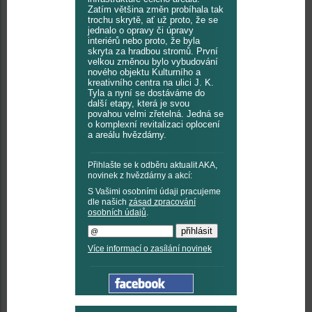
Zatím většina změn probíhala tak
trochu skrytě, ať už proto, že se
jednalo o opravy či úpravy
interiérů nebo proto, že byla
skryta za hradbou stromů. První
velkou změnou bylo vybudování
nového objektu Kulturního a
kreativního centra na ulici J. K.
Tyla a nyní se dostáváme do
další etapy, která je svou
povahou velmi zřetelná. Jedná se
o komplexní revitalizaci oplocení
a areálu hvězdárny.
Přihlašte se k odběru aktualit AKA,
novinek z hvězdárny a akcí:
S Vašimi osobními údaji pracujeme
dle našich
zásad zpracování
osobních údajů
.
Více informací o zasílání novinek