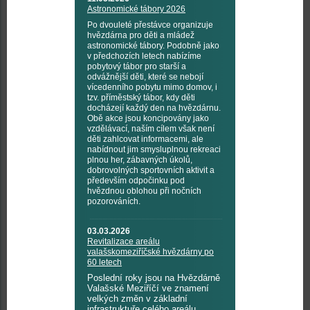
Astronomické tábory 2026
Po dvouleté přestávce organizuje
hvězdárna pro děti a mládež
astronomické tábory. Podobně jako
v předchozích letech nabízíme
pobytový tábor pro starší a
odvážnější děti, které se nebojí
vícedenního pobytu mimo domov, i
tzv. příměstský tábor, kdy děti
docházejí každý den na hvězdárnu.
Obě akce jsou koncipovány jako
vzdělávací, naším cílem však není
děti zahlcovat informacemi, ale
nabídnout jim smysluplnou rekreaci
plnou her, zábavných úkolů,
dobrovolných sportovních aktivit a
především odpočinku pod
hvězdnou oblohou při nočních
pozorováních.
03.03.2026
Revitalizace areálu
valašskomeziříčské hvězdárny po
60 letech
Poslední roky jsou na Hvězdárně
Valašské Meziříčí ve znamení
velkých změn v základní
infrastruktuře celého areálu.