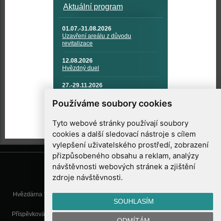
Aktuální program
01.07.-31.08.2026
Uzavření areálu z důvodu
revitalizace
12.08.2026
Hvězdný duel
27.-29.11.2026
KOSMONAUTIKA, RAKETOVÁ
TECHNIKA A KOSMICKÉ
Používáme soubory cookies
TECHNOLOGIE
Tyto webové stránky používají soubory
cookies a další sledovací nástroje s cílem
vylepšení uživatelského prostředí, zobrazení
přizpůsobeného obsahu a reklam, analýzy
návštěvnosti webových stránek a zjištění
zdroje návštěvnosti.
Hvězdárna Valašské Meziříčí, příspěvková organizace, Vsetínská 78, 757
SOUHLASÍM
01 Valašské Meziříčí
Příspěvková organizace Zlínského kraje. Telefon:
571 611 928
, Mobil:
777
ODMÍTÁM