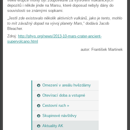
velké erupce mohly být zodpovědné za vytvoření vulkanických
depozitů i někde jinde na Marsu, které doposud nebyly dány do
souvislosti se známými sopkami.
„
Jestli zde existovalo několik aktivních vulkánů, jako je tento, mohlo
to mít závažný dopad na vývoj planety Mars
,“ dodává Jacob
Bleacher.
Zdroj:
http://phys.org/news/2013-10-mars-crater-ancient-
supervolcano.html
autor: František Martinek
Omezení v areálu hvězdárny
Otevírací doba a vstupné
Cestovní ruch »
Skupinové návštěvy
Aktuality AK