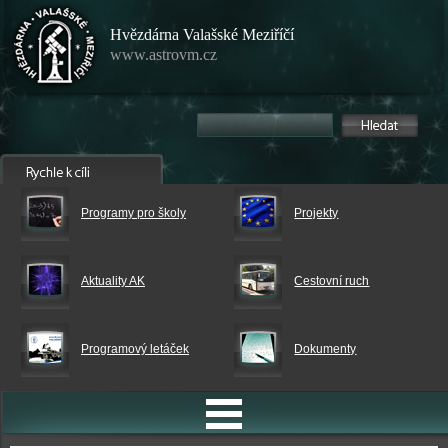
Hvězdárna Valašské Meziříčí
www.astrovm.cz
Programy pro školy
Projekty
Aktuality AK
Cestovní ruch
Programový letáček
Dokumenty