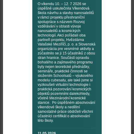
O víkendu 10. – 12. 7 2026 se
úspěšně uskutečnila Víkendová
škola návrhu a stavby nanosatelitů
v rámci projektu přeshraniční
spolupráce s názvem Rozvoj
vzdělávání v oblasti vývoje
nanosatelitů a kosmických
technologií. Akci pořádali oba
partneři projektu, Hvězdárna
Valašské Meziříčí, p. o. a Slovenská
organizácia pre vesmírné aktivity a
zúčastnilo se ji 15 účastníků z obou
stran hranice. Součástí opravdu
bohatého a zajímavého programu
byly nejen teoretické přednášky,
semináře, praktické činnosti se
složením Schoolsatů – výukového
modelu cubesatu, ale také jsme si
vyzkoušeli virtuální technologie i
praktická pozorování kosmických
objektů pozemními dalekohledy,
včetně Mezinárodní kosmické
stanice. Po úspěšném absolvování
víkendové školy a nedělní
samostatné práce obdrželi všichni
účastníci certifikát o absolvování
této školy.
11.05.2026