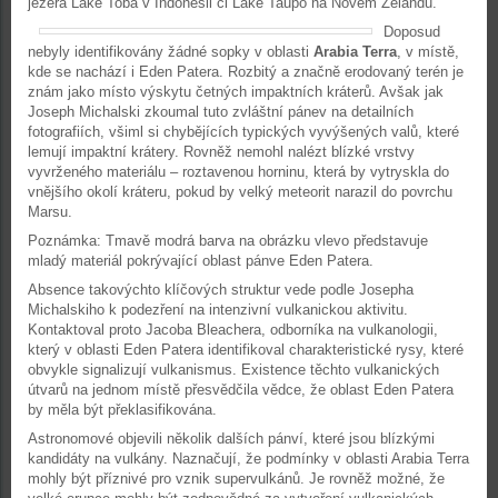
jezera Lake Toba v Indonésii či Lake Taupo na Novém Zélandu.
Doposud
nebyly identifikovány žádné sopky v oblasti
Arabia Terra
, v místě,
kde se nachází i Eden Patera. Rozbitý a značně erodovaný terén je
znám jako místo výskytu četných impaktních kráterů. Avšak jak
Joseph Michalski zkoumal tuto zvláštní pánev na detailních
fotografiích, všiml si chybějících typických vyvýšených valů, které
lemují impaktní krátery. Rovněž nemohl nalézt blízké vrstvy
vyvrženého materiálu – roztavenou horninu, která by vytryskla do
vnějšího okolí kráteru, pokud by velký meteorit narazil do povrchu
Marsu.
Poznámka: Tmavě modrá barva na obrázku vlevo představuje
mladý materiál pokrývající oblast pánve Eden Patera.
Absence takovýchto klíčových struktur vede podle Josepha
Michalskiho k podezření na intenzivní vulkanickou aktivitu.
Kontaktoval proto Jacoba Bleachera, odborníka na vulkanologii,
který v oblasti Eden Patera identifikoval charakteristické rysy, které
obvykle signalizují vulkanismus. Existence těchto vulkanických
útvarů na jednom místě přesvědčila vědce, že oblast Eden Patera
by měla být překlasifikována.
Astronomové objevili několik dalších pánví, které jsou blízkými
kandidáty na vulkány. Naznačují, že podmínky v oblasti Arabia Terra
mohly být příznivé pro vznik supervulkánů. Je rovněž možné, že