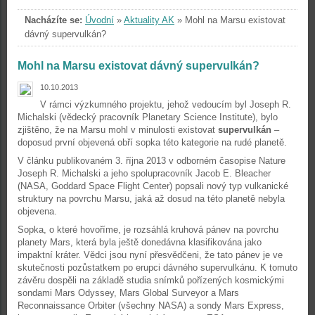
Nacházíte se:
Úvodní
»
Aktuality AK
»
Mohl na Marsu existovat
dávný supervulkán?
Mohl na Marsu existovat dávný supervulkán?
10.10.2013
V rámci výzkumného projektu, jehož vedoucím byl Joseph R.
Michalski (vědecký pracovník Planetary Science Institute), bylo
zjištěno, že na Marsu mohl v minulosti existovat
supervulkán
–
doposud první objevená obří sopka této kategorie na rudé planetě.
V článku publikovaném 3. října 2013 v odborném časopise Nature
Joseph R. Michalski a jeho spolupracovník Jacob E. Bleacher
(NASA, Goddard Space Flight Center) popsali nový typ vulkanické
struktury na povrchu Marsu, jaká až dosud na této planetě nebyla
objevena.
Sopka, o které hovoříme, je rozsáhlá kruhová pánev na povrchu
planety Mars, která byla ještě donedávna klasifikována jako
impaktní kráter. Vědci jsou nyní přesvědčeni, že tato pánev je ve
skutečnosti pozůstatkem po erupci dávného supervulkánu. K tomuto
závěru dospěli na základě studia snímků pořízených kosmickými
sondami Mars Odyssey, Mars Global Surveyor a Mars
Reconnaissance Orbiter (všechny NASA) a sondy Mars Express,