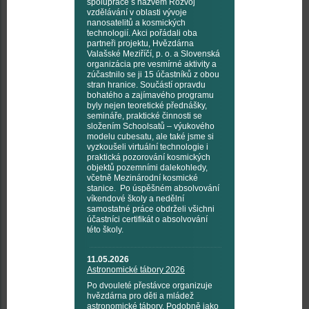
spolupráce s názvem Rozvoj
vzdělávání v oblasti vývoje
nanosatelitů a kosmických
technologií. Akci pořádali oba
partneři projektu, Hvězdárna
Valašské Meziříčí, p. o. a Slovenská
organizácia pre vesmírné aktivity a
zúčastnilo se ji 15 účastníků z obou
stran hranice. Součástí opravdu
bohatého a zajímavého programu
byly nejen teoretické přednášky,
semináře, praktické činnosti se
složením Schoolsatů – výukového
modelu cubesatu, ale také jsme si
vyzkoušeli virtuální technologie i
praktická pozorování kosmických
objektů pozemními dalekohledy,
včetně Mezinárodní kosmické
stanice. Po úspěšném absolvování
víkendové školy a nedělní
samostatné práce obdrželi všichni
účastníci certifikát o absolvování
této školy.
11.05.2026
Astronomické tábory 2026
Po dvouleté přestávce organizuje
hvězdárna pro děti a mládež
astronomické tábory. Podobně jako