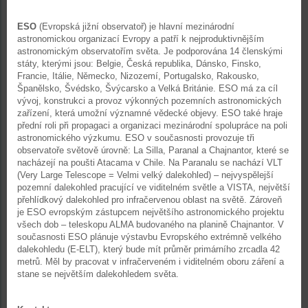
ESO
(Evropská jižní observatoř) je hlavní mezinárodní
astronomickou organizací Evropy a patří k nejproduktivnějším
astronomickým observatořím světa. Je podporována 14 členskými
státy, kterými jsou: Belgie, Česká republika, Dánsko, Finsko,
Francie, Itálie, Německo, Nizozemí, Portugalsko, Rakousko,
Španělsko, Švédsko, Švýcarsko a Velká Británie. ESO má za cíl
vývoj, konstrukci a provoz výkonných pozemních astronomických
zařízení, která umožní významné vědecké objevy. ESO také hraje
přední roli při propagaci a organizaci mezinárodní spolupráce na poli
astronomického výzkumu. ESO v současnosti provozuje tři
observatoře světově úrovně: La Silla, Paranal a Chajnantor, které se
nacházejí na poušti Atacama v Chile. Na Paranalu se nachází VLT
(Very Large Telescope = Velmi velký dalekohled) – nejvyspělejší
pozemní dalekohled pracující ve viditelném světle a VISTA, největší
přehlídkový dalekohled pro infračervenou oblast na světě. Zároveň
je ESO evropským zástupcem největšího astronomického projektu
všech dob – teleskopu ALMA budovaného na planině Chajnantor. V
současnosti ESO plánuje výstavbu Evropského extrémně velkého
dalekohledu (E-ELT), který bude mít průměr primárního zrcadla 42
metrů. Měl by pracovat v infračerveném i viditelném oboru záření a
stane se největším dalekohledem světa.