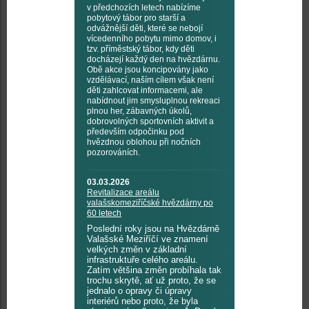
v předchozích letech nabízíme
pobytový tábor pro starší a
odvážnější děti, které se nebojí
vícedenního pobytu mimo domov, i
tzv. příměstský tábor, kdy děti
docházejí každý den na hvězdárnu.
Obě akce jsou koncipovány jako
vzdělávací, naším cílem však není
děti zahlcovat informacemi, ale
nabídnout jim smysluplnou rekreaci
plnou her, zábavných úkolů,
dobrovolných sportovních aktivit a
především odpočinku pod
hvězdnou oblohou při nočních
pozorováních.
03.03.2026
Revitalizace areálu
valašskomeziříčské hvězdárny po
60 letech
Poslední roky jsou na Hvězdárně
Valašské Meziříčí ve znamení
velkých změn v základní
infrastruktuře celého areálu.
Zatím většina změn probíhala tak
trochu skrytě, ať už proto, že se
jednalo o opravy či úpravy
interiérů nebo proto, že byla