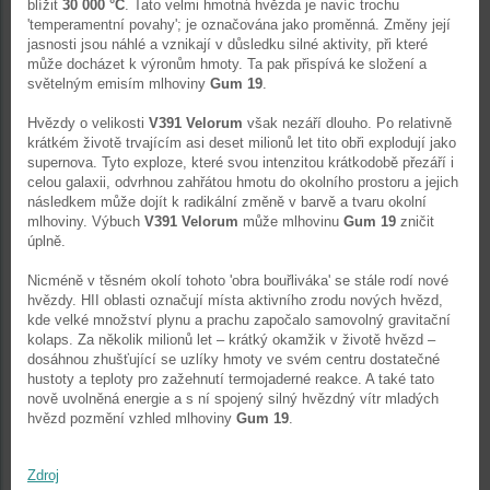
blížit
30 000 °C
. Tato velmi hmotná hvězda je navíc trochu
'temperamentní povahy'; je označována jako proměnná. Změny její
jasnosti jsou náhlé a vznikají v důsledku silné aktivity, při které
může docházet k výronům hmoty. Ta pak přispívá ke složení a
světelným emisím mlhoviny
Gum 19
.
Hvězdy o velikosti
V391 Velorum
však nezáří dlouho. Po relativně
krátkém životě trvajícím asi deset milionů let tito obři explodují jako
supernova. Tyto exploze, které svou intenzitou krátkodobě přezáří i
celou galaxii, odvrhnou zahřátou hmotu do okolního prostoru a jejich
následkem může dojít k radikální změně v barvě a tvaru okolní
mlhoviny. Výbuch
V391 Velorum
může mlhovinu
Gum 19
zničit
úplně.
Nicméně v těsném okolí tohoto 'obra bouřliváka' se stále rodí nové
hvězdy. HII oblasti označují místa aktivního zrodu nových hvězd,
kde velké množství plynu a prachu započalo samovolný gravitační
kolaps. Za několik milionů let – krátký okamžik v životě hvězd –
dosáhnou zhušťující se uzlíky hmoty ve svém centru dostatečné
hustoty a teploty pro zažehnutí termojaderné reakce. A také tato
nově uvolněná energie a s ní spojený silný hvězdný vítr mladých
hvězd pozmění vzhled mlhoviny
Gum 19
.
Zdroj