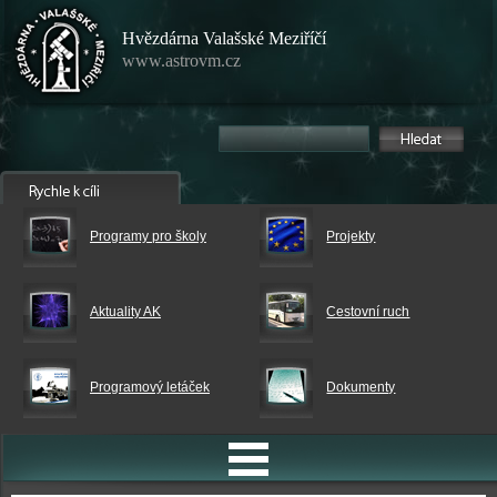
Hvězdárna Valašské Meziříčí
www.astrovm.cz
Programy pro školy
Projekty
Aktuality AK
Cestovní ruch
Programový letáček
Dokumenty