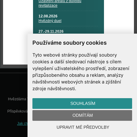
Uzavření areálu z důvodu
revitalizace
12.08.2026
Hvězdný duel
27.-29.11.2026
KOSMONAUTIKA, RAKETOVÁ
TECHNIKA A KOSMICKÉ
Používáme soubory cookies
TECHNOLOGIE
Tyto webové stránky používají soubory
cookies a další sledovací nástroje s cílem
vylepšení uživatelského prostředí, zobrazení
přizpůsobeného obsahu a reklam, analýzy
návštěvnosti webových stránek a zjištění
zdroje návštěvnosti.
Hvězdárna Valašské Meziříčí, příspěvková organizace, Vsetínská 78, 757
SOUHLASÍM
01 Valašské Meziříčí
Příspěvková organizace Zlínského kraje. Telefon:
571 611 928
, Mobil:
777
ODMÍTÁM
277 134
, E-mail:
info@astrovm.cz
Jak chráníme Vaše osobní údaje
|
Nastavení cookies
| Vyrobil:
UPRAVIT MÉ PŘEDVOLBY
WebConsult.cz