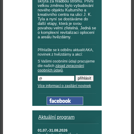
skryta za hradbou stromů. První
velkou změnou bylo vybudování
nového objektu Kulturního a
kreativního centra na ulici J. K.
Tyla a nyní se dostáváme do
další etapy, která je svou
povahou velmi zřetelná. Jedná se
o komplexní revitalizaci oplocení
a areálu hvězdárny.
Přihlašte se k odběru aktualit AKA,
novinek z hvězdárny a akcí:
S Vašimi osobními údaji pracujeme
dle našich
zásad zpracování
osobních údajů
.
Více informací o zasílání novinek
Aktuální program
01.07.-31.08.2026