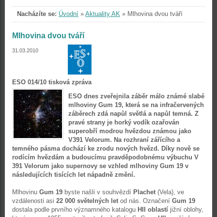
Nacházíte se:
Úvodní
»
Aktuality AK
»
Mlhovina dvou tváří
Mlhovina dvou tváří
31.03.2010
ESO 014/10 tisková zpráva
ESO dnes zveřejnila záběr málo známé slabé
mlhoviny Gum 19, která se na infračervených
záběrech zdá napůl světlá a napůl temná. Z
pravé strany je horký vodík ozařován
superobří modrou hvězdou známou jako
V391 Velorum. Na rozhraní zářícího a
temného pásma dochází ke zrodu nových hvězd. Díky nově se
rodícím hvězdám a budoucímu pravděpodobnému výbuchu V
391 Velorum jako supernovy se vzhled mlhoviny Gum 19 v
následujících tisících let nápadně změní.
Mlhovinu
Gum 19
byste našli v souhvězdí
Plachet
(Vela), ve
vzdálenosti asi
22 000 světelných let
od nás. Označení
Gum 19
dostala podle prvního významného katalogu
HII oblastí
jižní oblohy,