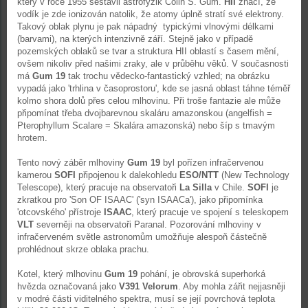
který v roce 1955 sestavil astrofyzik Colin S. Gum.
HII
značí, že
vodík je zde ionizován natolik, že atomy úplně stratí své elektrony.
Takový oblak plynu je pak nápadný typickými vlnovými délkami
(barvami), na kterých intenzivně září. Stejně jako v případě
pozemských oblaků se tvar a struktura HII oblastí s časem mění,
ovšem nikoliv před našimi zraky, ale v průběhu věků. V současnosti
má
Gum 19
tak trochu vědecko-fantastický vzhled; na obrázku
vypadá jako 'trhlina v časoprostoru', kde se jasná oblast táhne téměř
kolmo shora dolů přes celou mlhovinu. Při troše fantazie ale může
připomínat třeba dvojbarevnou skaláru amazonskou (angelfish =
Pterophyllum Scalare = Skalára amazonská) nebo šíp s tmavým
hrotem.
Tento nový záběr mlhoviny
Gum 19
byl pořízen infračervenou
kamerou
SOFI
připojenou k dalekohledu
ESO/NTT
(New Technology
Telescope), který pracuje na observatoři
La Silla
v Chile.
SOFI
je
zkratkou pro 'Son OF ISAAC' ('syn ISAACa'), jako připomínka
'otcovského' přístroje
I
SAAC
, který pracuje ve spojení s teleskopem
VLT
severněji na observatoři Paranal. Pozorování mlhoviny v
infračerveném světle astronomům umožňuje alespoň částečně
prohlédnout skrze oblaka prachu.
Kotel, který mlhovinu
Gum 19
pohání, je obrovská superhorká
hvězda označovaná jako
V391 Velorum
. Aby mohla zářit nejjasněji
v modré části viditelného spektra, musí se její povrchová teplota