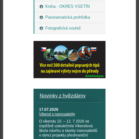
Kniha - OKRES VSETÍN
Panoramatická prohlídka
Fotografická soutež
Novinky z hvězdárny
17.07.2026
Víkend s nanosatelity
O víkendu 10. – 12. 7 2026 se
úspěšně uskutečnila Víkendová
škola návrhu a stavby nanosatelitů
v rámci projektu přeshraniční