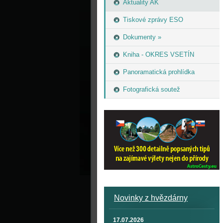
Aktuality AK
Tiskové zprávy ESO
Dokumenty »
Kniha - OKRES VSETÍN
Panoramatická prohlídka
Fotografická soutež
Novinky z hvězdárny
17.07.2026