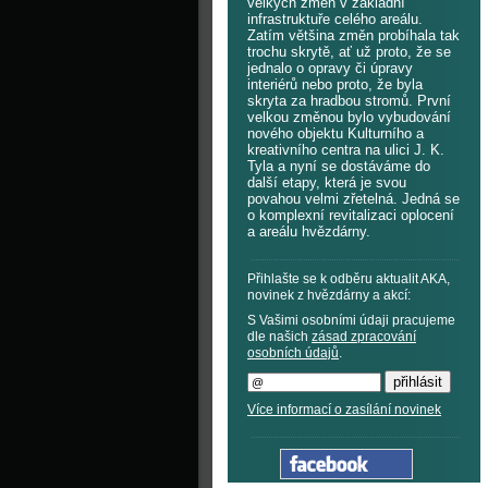
velkých změn v základní
infrastruktuře celého areálu.
Zatím většina změn probíhala tak
trochu skrytě, ať už proto, že se
jednalo o opravy či úpravy
interiérů nebo proto, že byla
skryta za hradbou stromů. První
velkou změnou bylo vybudování
nového objektu Kulturního a
kreativního centra na ulici J. K.
Tyla a nyní se dostáváme do
další etapy, která je svou
povahou velmi zřetelná. Jedná se
o komplexní revitalizaci oplocení
a areálu hvězdárny.
Přihlašte se k odběru aktualit AKA,
novinek z hvězdárny a akcí:
S Vašimi osobními údaji pracujeme
dle našich
zásad zpracování
osobních údajů
.
Více informací o zasílání novinek