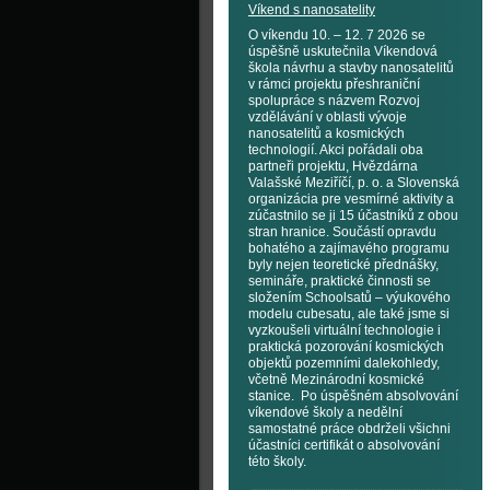
Víkend s nanosatelity
O víkendu 10. – 12. 7 2026 se
úspěšně uskutečnila Víkendová
škola návrhu a stavby nanosatelitů
v rámci projektu přeshraniční
spolupráce s názvem Rozvoj
vzdělávání v oblasti vývoje
nanosatelitů a kosmických
technologií. Akci pořádali oba
partneři projektu, Hvězdárna
Valašské Meziříčí, p. o. a Slovenská
organizácia pre vesmírné aktivity a
zúčastnilo se ji 15 účastníků z obou
stran hranice. Součástí opravdu
bohatého a zajímavého programu
byly nejen teoretické přednášky,
semináře, praktické činnosti se
složením Schoolsatů – výukového
modelu cubesatu, ale také jsme si
vyzkoušeli virtuální technologie i
praktická pozorování kosmických
objektů pozemními dalekohledy,
včetně Mezinárodní kosmické
stanice. Po úspěšném absolvování
víkendové školy a nedělní
samostatné práce obdrželi všichni
účastníci certifikát o absolvování
této školy.