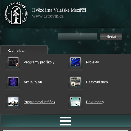
Hvězdárna Valašské Meziříčí
www.astrovm.cz
Programy pro školy
Projekty
Aktuality AK
Cestovní ruch
Programový letáček
Dokumenty