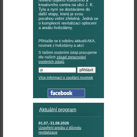
nového objektu Kulturního a
kreativního centra na ulici J. K.
Tyla a nyní se dostáváme do
další etapy, která je svou
povahou velmi zřetelná. Jedná se
o komplexní revitalizaci oplocení
a areálu hvězdárny.
Přihlašte se k odběru aktualit AKA,
novinek z hvězdárny a akcí:
S Vašimi osobními údaji pracujeme
dle našich
zásad zpracování
osobních údajů
.
Více informací o zasílání novinek
Aktuální program
01.07.-31.08.2026
Uzavření areálu z důvodu
revitalizace