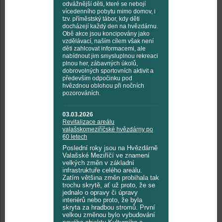
odvážnější děti, které se nebojí
vícedenního pobytu mimo domov, i
tzv. příměstský tábor, kdy děti
docházejí každý den na hvězdárnu.
Obě akce jsou koncipovány jako
vzdělávací, naším cílem však není
děti zahlcovat informacemi, ale
nabídnout jim smysluplnou rekreaci
plnou her, zábavných úkolů,
dobrovolných sportovních aktivit a
především odpočinku pod
hvězdnou oblohou při nočních
pozorováních.
03.03.2026
Revitalizace areálu
valašskomeziříčské hvězdárny po
60 letech
Poslední roky jsou na Hvězdárně
Valašské Meziříčí ve znamení
velkých změn v základní
infrastruktuře celého areálu.
Zatím většina změn probíhala tak
trochu skrytě, ať už proto, že se
jednalo o opravy či úpravy
interiérů nebo proto, že byla
skryta za hradbou stromů. První
velkou změnou bylo vybudování